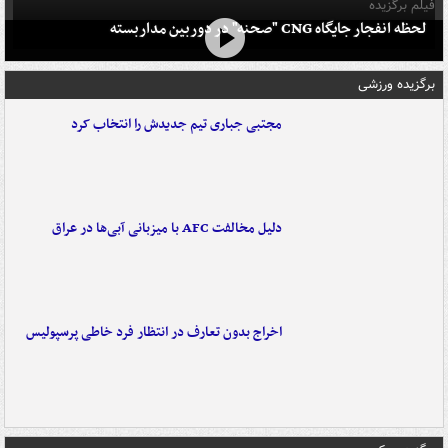
فیلم برگزیده
لحظه انفجار جایگاه CNG "صحنه" در دوربین مداربسته
برگزیده ورزشی
مجتبی جباری تیم جدیدش را انتخاب کرد
دلیل مخالفت AFC با میزبانی آبی‌ها در عراق
اخراج بدون تعارف در انتظار فرد خاطی پرسپولیس