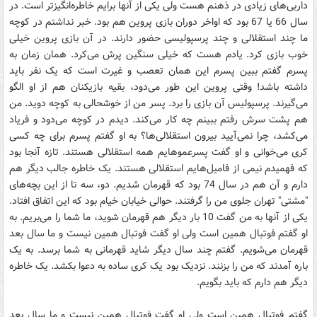
داربی‌های زیادی در ذهنم هست ولی یکی از آنها برایم خاطره‌انگیزتر است. در
سال 66 یا 67 بود که اواخر دوران بازی پروین هم بود. خبر نداشتم در کوچه
ما چند استقلالی و چند پرسپولیسی حضور دارند. در آن بازی پروین خیلی
خوب بازی کرد. یادم هست که خیلی سنگین پرش می‌کرد. همان زمان به
پسرم گفتم ببین پسرم این همان تعصب و غیرت است که یک نفر باید
داشته باشد! وقتی پروین این طور می‌دود، بقیه بازیکنان هم از او الگو
می‌گیرند. پرسپولیس آن بازی را برد. پسر من از خوشحالی به کوچه دوید. من
هم پشت سرش رفتم ببینم چه کار می‌کند. دیدم در کوچه می‌دود و فریاد
می‌کشد، چرا نمی‌آیید بیرون استقلالی‌ها؟ به او گفتم پسرم برای چه کسی
کری می‌خوانی و او گفت پسرعموهایم همه استقلالی هستند. تازه آنجا بود
که فهمیدم نیمی از فامیل‌هایم استقلالی هستند. یک خاطره جالب دیگر هم
دارم و آن هم در سال 74 بود که قهرمان شدیم. دو، سه تا از این بچه‌های
"مشتی" تهران جلوی من را گرفتند. حوالی خیابان خیام بود که این اتفاق افتاد.
یکی از آنها به من گفت 10 بار دیگر هم قهرمان شوید، ما شما را می‌بریم. به
او گفتم فوتبال همین است ولی او گفت فوتبال همین نیست و ما سال بعد
قهرمان می‌شویم. گفتم چند سال دیگر شاید قهرمانی به شما برسد. به یک
باره آمدند که من را بزنند. نزدیک بود یک کری ساده به دعوا بکشد. یک خاطره
دیگر هم دارم که باید بگویم.
گفتم فوتبال همین است ولی او گفت فوتبال همین نیست و ما سال بعد