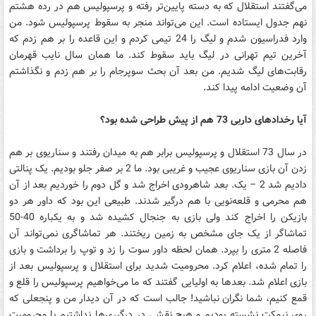
می‌گفتند استقلال که به دسته پایین‌تر رفته و پرسپولیس هم در رده هشتم
نهم جدول ایستاده است. این می‌تواند منجر به سقوط پرسپولیس شود. من
وارد فدراسیون شدم و لیگ را 24 تیمی کردم و این قاعده را بر هم زدم که
آخرین تیم تهرانی در لیگ باید سقوط کند. ما همان سال نایب قهرمان
رقابت‌های لیگ شدیم. من بعد آن بحث سوپرجام را بر هم زدم و نگذاشتم
آن وضعیت ادامه پیدا کند.
آیا رخدادهای داربی 73 هم از پیش طراحی شده بود؟
در سال 73 استقلال و پرسپولیس برابر هم به میدان رفتند و سناریوی بر هم
زدن آن بازی سناریوی عجیب و غریبی بود. ما 2 بر صفر جلو بودیم. یک پنالتی
دادیم شد 2 – یک. بعد شاهرودی اخراج شد و گل دوم را خوردیم بعد از آن
هم محرمی و قلعه‌نویی با هم درگیر شدند. طبیعی این بود که داور هر دو
بازیکن را اخراج کند ولی بازی به جنجال کشیده شد و به یکباره 40-50
تماشاگر از یک جای مشخص به زمین ریختند. هر تماشاگری نمی‌تواند آن
فاصله 2 متری را بپرد. همان لحظه داور سوت را زد و توپ را برداشت و بازی
را تمام شده، اعلام کرد. محرومیت شدید برای استقلال و پرسپولیس بعد از
بازی اعلام شد. بعدها به اولیایی گفتند که ما می‌خواهیم پرسپولیس را قلع‌ و
قمع کنیم، شما نگران نباشید! جالب است که در آن دیدار من و پنجعلی که
روی نیمکت نشسته بودیم و هیچ نقشی در درگیری‌ها نداشتیم با محرومیت