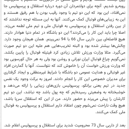
روبه‌رو شدیم. آنچه برای دولتمردان آن دوره درباره استقلال و پرسپولیس جا
نمی‌افتاد، این بود که این دو تیم با وجود رقیب بودن با هم رفیق هستند و
این به زیبایی‌های فوتبال کمک می‌کنند. آنها به این مسئله توجه نداشتند که
از بین رفتن استقلال و پرسپولیس به فوتبال ملی و تیم ملی لطمه می‌زند.
اصلا چرا باید این کار را می‌کردند؟ این دو باشگاه در تمام دنیا هوادار دارند.
هیچ فاصله‌ای بین داربی سال 66 با 94 نمی‌بینم. همان هیجان وجود دارد.
چالش‌ها بیشتر شده بود و البته تخریب‌هایی هم علیه این دو تیم صورت
می‌گیرد. مثلا وزارت ورزش تلاش زیادی کرد فیتیله فوتبال را پایین بکشد.
نمی‌گویم چراغ فوتبال ایران نورانی و روشن بود ولی به هر حال کورسویی بود
که وزارت ورزش خواست آن را خاموش کند که نتوانست. آنها با گماردن افراد
غیر فوتبالی و هدایت عمومی دو باشگاه با شرایط غیرمنطقی و ایجاد گرفتاری
برای مدیران خصوصی این کار را انجام دادند. امروز به برکت وجود یک نفس
جدید در تیم یعنی برانکو، پرسپولیس بازی‌های زیبایی را ارائه می‌دهد و
خوشبختانه به وضعیتی رسیده‌ایم که چه پول باشد چه نباشد، این دو تیم
کارشان را پیش می‌برند و حضور دارند. من از این که استقلال سرپا باشد،
هیچ وقت ناراحت نمی‌شوم چون اعتقاد دارم استقلال و پرسپولیس به فوتبال
ملی کمک می‌کنند.
بعد از داربی سال 73 محرومیت شدید برای استقلال و پرسپولیس اعلام شد.