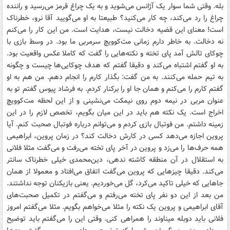
بله. وقتی شما سوار یک آژانس می‌شوید و به یک چراغ قرمز می‌رسید و راننده
چراغ را رد می‌کند، چه کار می‌کنید؟ طبیعتا به او می‌گویید آقا نرو، خطرناک
است! معنای این قضیه دخالت نیست، هدایت است. من این کار را می‌کنم
نه دخالت. به خاطر دارم زمانی مت‌کوویچ سرمربی ما بود. در وسط بازی با
چوکای تالش آمد پای تخته و نکته‌هایی را گفت که کاملا عکس واقعیت بود.
به او گفتم اشتباه می‌کند و دقیقا گفتم که هدف چوکایی‌ها چیست و چگونه
به تیم حمله می‌کنند. به من گفت: بگذار کارم را انجام دهم. من هم به او
گفتم کارم را می‌کنم و همان جا او را برکنار کردم. به فرشاد پیوس گفتم تو به
عنوان مربی در نیمه دوم روی نیمکت می‌نشینی و از این لحظه مت‌کوویچ
اخراج است. یک نکته هم باید در این میان بگویم، تخصص لازم را در این
زمینه داشتم. من فوتبال بازی کردم و می‌توانم درباره فوتبال صحبت کنم. آیا
پروین اجازه می‌دهد کسی در کارش دخالت کند؟ در زمان پروین، ابراهیمی
همه حرف‌ها را می‌زد و پروین در آخر پای تخته می‌رفت و می‌گفت مثلا فلانی
به استقلال در آن منطقه کاشته ندهی، دین‌محمدی خیلی خطرناک سانتر
می‌کند. دقیقا چیزهایی که پروین می‌گفت اتفاق می‌افتاد و معمولا از همان
جاهایی که خیلی تاکید می‌کرد، گل می‌خوردیم. یعنی بازیکنان توجه نداشتند.
من بعد از این دو نفر پای تخته می‌رفتم و می‌گفتم در تکمیل صحبت‌های
آقای ابراهیمی و پروین یک نکته را مثلا می‌خواهم بگویم. مثلا می‌گفتم امروز
فلانی باید دوبله میناوند را همراهی کنی. وقتی این را می‌گفتم باید توضیح