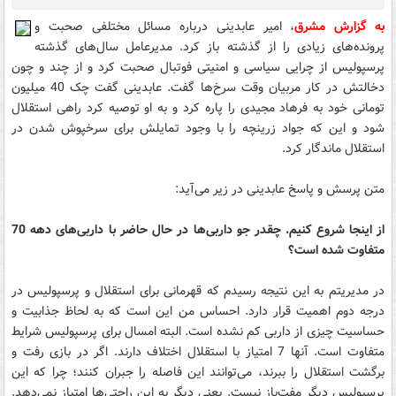
به گزارش مشرق
، امیر عابدینی درباره مسائل مختلفی صحبت و
پرونده‌های زیادی را از گذشته باز کرد. مدیرعامل سال‌های گذشته
پرسپولیس از چرایی سیاسی و امنیتی فوتبال صحبت کرد و از چند و چون
دخالتش در کار مربیان وقت سرخ‌ها گفت. عابدینی گفت چک 40 میلیون
تومانی خود به فرهاد مجیدی را پاره کرد و به او توصیه کرد راهی استقلال
شود و این که جواد زرینچه را با وجود تمایلش برای سرخپوش شدن در
استقلال ماندگار کرد.
متن پرسش و پاسخ عابدینی در زیر می‌آید:
از اینجا شروع کنیم. چقدر جو داربی‌ها در حال حاضر با داربی‌های دهه 70
متفاوت شده است؟
در مدیریتم به این نتیجه رسیدم که قهرمانی برای استقلال و پرسپولیس در
درجه دوم اهمیت قرار دارد. احساس من این است که به لحاظ جذابیت و
حساسیت چیزی از داربی کم نشده است. البته امسال برای پرسپولیس شرایط
متفاوت است. آنها 7 امتیاز با استقلال اختلاف دارند. اگر در بازی رفت و
برگشت استقلال را ببرند، می‌توانند این فاصله را جبران کنند؛ چرا که این
پرسپولیس دیگر مفت‌باز نیست. یعنی دیگر به این راحتی‌ها امتیاز نمی‌دهد.