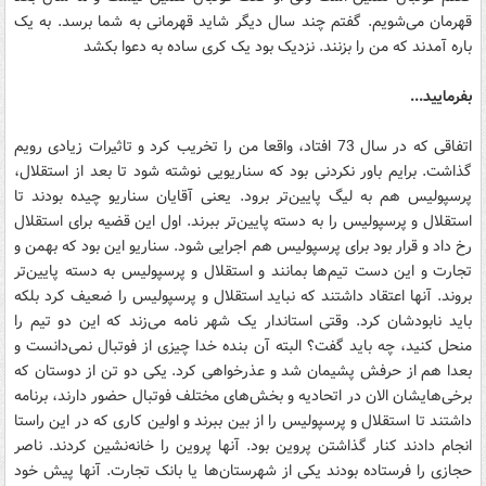
قهرمان می‌شویم. گفتم چند سال دیگر شاید قهرمانی به شما برسد. به یک
باره آمدند که من را بزنند. نزدیک بود یک کری ساده به دعوا بکشد
بفرمایید...
اتفاقی که در سال 73 افتاد، واقعا من را تخریب کرد و تاثیرات زیادی رویم
گذاشت. برایم باور نکردنی بود که سناریویی نوشته شود تا بعد از استقلال،
پرسپولیس هم به لیگ پایین‌تر برود. یعنی آقایان سناریو چیده بودند تا
استقلال و پرسپولیس را به دسته پایین‌تر ببرند. اول این قضیه برای استقلال
رخ داد و قرار بود برای پرسپولیس هم اجرایی شود. سناریو این بود که بهمن و
تجارت و این دست تیم‌ها بمانند و استقلال و پرسپولیس به دسته پایین‌تر
بروند. آنها اعتقاد داشتند که نباید استقلال و پرسپولیس را ضعیف کرد بلکه
باید نابودشان کرد. وقتی استاندار یک شهر نامه می‌زند که این دو تیم را
منحل کنید، چه باید گفت؟ البته آن بنده خدا چیزی از فوتبال نمی‌دانست و
بعدا هم از حرفش پشیمان شد و عذرخواهی کرد. یکی دو تن از دوستان که
برخی‌هایشان الان در اتحادیه و بخش‌های مختلف فوتبال حضور دارند، برنامه
داشتند تا استقلال و پرسپولیس را از بین ببرند و اولین کاری که در این راستا
انجام دادند کنار گذاشتن پروین بود. آنها پروین را خانه‌نشین کردند. ناصر
حجازی را فرستاده بودند یکی از شهرستان‌ها یا بانک تجارت. آنها پیش خود