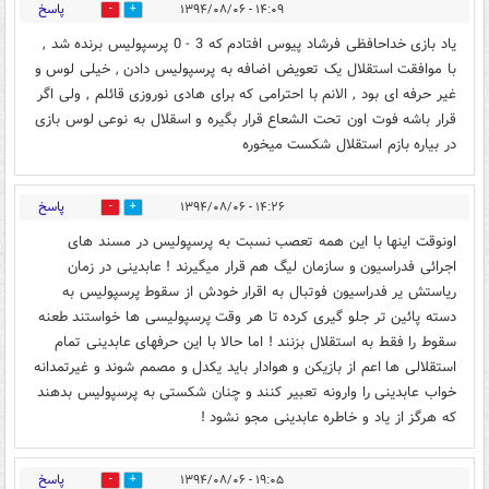
پاسخ
۱۴:۰۹ - ۱۳۹۴/۰۸/۰۶
0
0
یاد بازی خداحافظی فرشاد پیوس افتادم که 3 - 0 پرسپولیس برنده شد ,
با موافقت استقلال یک تعویض اضافه به پرسپولیس دادن , خیلی لوس و
غیر حرفه ای بود , الانم با احترامی که برای هادی نوروزی قائلم , ولی اگر
قرار باشه فوت اون تحت الشعاع قرار بگیره و اسقلال به نوعی لوس بازی
در بیاره بازم استقلال شکست میخوره
پاسخ
۱۴:۲۶ - ۱۳۹۴/۰۸/۰۶
0
0
اونوقت اینها با این همه تعصب نسبت به پرسپولیس در مسند های
اجرائی فدراسیون و سازمان لیگ هم قرار میگیرند ! عابدینی در زمان
ریاستش یر فدراسیون فوتبال به اقرار خودش از سقوط پرسپولیس به
دسته پائین تر جلو گیری کرده تا هر وقت پرسپولیسی ها خواستند طعنه
سقوط را فقط به استقلال بزنند ! اما حالا با این حرفهای عابدینی تمام
استقلالی ها اعم از بازیکن و هوادار باید یکدل و مصمم شوند و غیرتمدانه
خواب عابدینی را وارونه تعبیر کنند و چنان شکستی به پرسپولیس بدهند
که هرگز از یاد و خاطره عابدینی مجو نشود !
پاسخ
۱۹:۰۵ - ۱۳۹۴/۰۸/۰۶
0
0