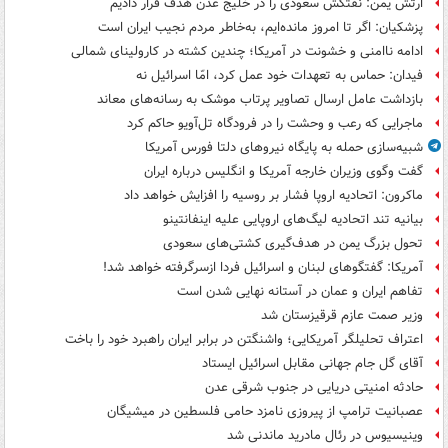
ارتش یمن: نفتکش سعودی را در خلیج عدن هدف قرار دادیم
پزشکیان: اگر تا امروز مانده‌ایم، به‌خاطر مردم نجیب ایران است
ادامه ناامنی و خشونت در آمریکا؛ چندین کشته در کارولینای شمالی
فیدان: حماس به تعهدات خود عمل کرد، امّا اسرائیل نه
بازداشت عامل ارسال تصاویر پرتاب موشک به رسانه‌های معاند
ماجرایی که رعب و وحشت را در فرودگاه تل‌آویو حاکم کرد
شبیه‌سازی حمله به پایگاه نیروهای دلتا فورس آمریکا
گفت وگوی وزیران خارجه آمریکا و انگلیس درباره ایران
ماکرون: اتحادیه اروپا فشار بر روسیه را افزایش خواهد داد
بیانیه تند اتحادیه لیگ‌های اروپایی علیه اینفانتینو
تحول بزرگ یمن در هدف‌گیری کشتی‌های سعودی
آمریکا: گفتگوهای لبنان و اسرائیل فردا ازسرگرفته خواهد شد!
تفاهم ایران و عمان در آستانه نهایی شدن است
وزیر صمت عازم قرقیزستان شد
اعتراف تحلیلگر آمریکایی؛ واشنگتن در برابر ایران راهبرد خود را باخت
آقای گل جام جهانی مقابل اسرائیل ایستاد
حادثه امنیتی دریایی در جنوب شرقی عدن
عصبانیت ترامپ از پیروزی نامزد حامی فلسطین در میشیگان
وینیسیوس در رئال مادرید ماندنی شد