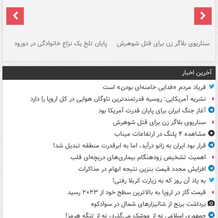
سناریوی بلاگر زن برای قتل شوهرش
پایان تلخ یک نزاع خانوادگی در دورود
و 
آخرین اخبار
فریاد مردم «فدایی خامنه‌ای بودن» است
نشریه آمریکایی: روسیه قدرتمندترین ناوگان هوایی در کل اروپا را دارد
آغاز جنگ ایران برای پایان قدرت آمریکا بود
سناریوی بلاگر زن برای قتل شوهرش
مشاهده ۴ پلنگ در ارتفاعات میناب
قرار بود ایران به زانو درآید، اما به ابرقدرت منطقه تبدیل شد!
اهمیت تشخیص زودهنگام بیماری‌های دریچه‌ای قلب
افزایش مجدد قیمت بنزین نتیجه ابهام در مذاکرات
به یاد آن روز که به زیارت کربلا رفتی!
قیمت گاز در اروپا به بالاترین سطح خود از ۲۰۲۳ رسید
برداشت برنج از شالیزارهای شمال در سوادکوه
جمهوری اسلامی نه از موشک می‌گذرد، نه از تنگه هرمز!