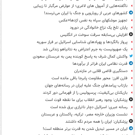
ناگفته‌هایی از آمپول های لاغری؛ از عوارض مرگبار تا زیبایی
کشورهای عربی از رویارویی و جنگ با ایران می‌ترسند!
تجهیز موشکهای سپاه به نفس اژدها+عکس
پایان تلخ یک نزاع خانوادگی در دورود
افزایش بی‌سابقه سرقت سوخت در انگلیس
پرواز بالگردها و پهپادهای شناسایی اسرائیل بر فراز سوریه
یک صهیونیست به جرم اعتراض به نتانیاهو زندانی شد
واکنش کمال شرف به پاسخ کوبنده یمن به عربستان سعودی
قدرت نظامی ایران فراتر از برآوردها
دستگیری قاضی قلابی در مازندران
فارن افرز: محور مقاومت پابرجا باقی مانده است
بازتاب پیامدهای جنگ علیه ایران در رسانه‌های جهان
بازیکنان بی‌کیفیت، پرسپولیس را از قهرمانی دور کردند
پزشکیان: وجود رهبر انقلاب برای ما نقطه قوت است
رسانه عبری: اسرائیل دچار ناترازی برق شده است
نشست وزیران خارجه مصر، ترکیه، پاکستان و عربستان
پزشکیان: ایران را همه مردم نگه داشتند
ایران در مسیر تبدیل شدن به قدرت برتر منطقه است!