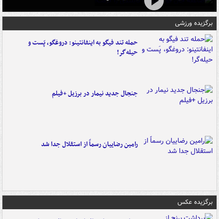
برگزیده ورزشی
حمله تند فیگو به اینفانتینو: دروغگو، پَست‌ و
حیله‌گر!
جنجال جدید نیمار در برزیل +فیلم
رامین رضاییان رسماً از استقلال جدا شد
برگزیده عکس