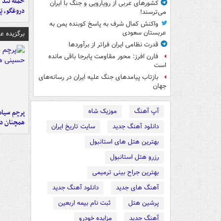
حمله تند ف
کشورهای عربی از رویارویی و جنگ با ایران
دروغگو، پَ
می‌ترسند!
واکنش کمال شرف به پاسخ کوبنده یمن به
عربستان سعودی
برگزیده 
قدرت نظامی ایران فراتر از برآوردها
فارن افرز: محور مقاومت پابرجا باقی مانده
است
بازتاب پیامدهای جنگ علیه ایران در رسانه‌های
جهان
آپ آهنگ
موزیک شاه
پرچم سیاه
همچنان در
دانلود آهنگ جدید
سایت تاریخ ایران
بهترین هتل های استانبول
رزرو هتل استانبول
بهترین جراح بینی ترمیمی
آهنگ های جدید
دانلود آهنگ جدید
پرشین هتل
ثبت نام بیمه اربعین
آهنگ جدید
مزایده خودرو