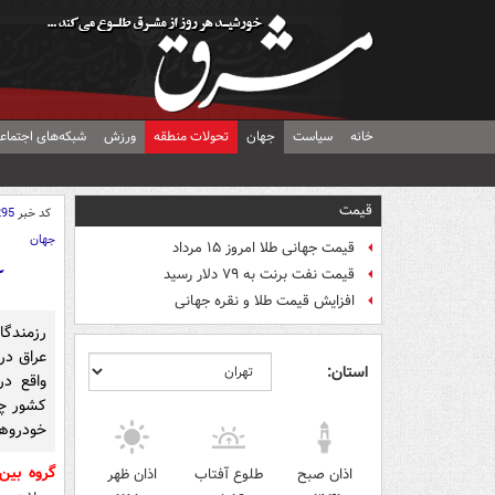
خانه
سیاست
جهان
تحولات منطقه
ورزش
شبکه‌های اجتماع
قیمت
کد خبر
295
جهان
قیمت جهانی طلا امروز ۱۵ مرداد
ک
قیمت نفت برنت به ۷۹ دلار رسید
افزایش قیمت طلا و نقره جهانی
رزمندگ
عراق در
استان:
واقع در
کشور چن
خودروها
گروه بین
اذان صبح
طلوع آفتاب
اذان ظهر