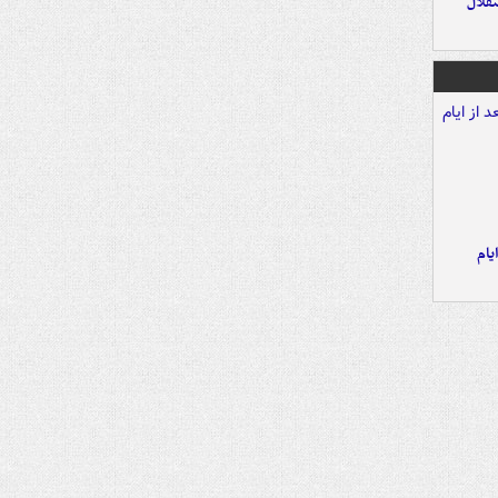
تقلال
یام