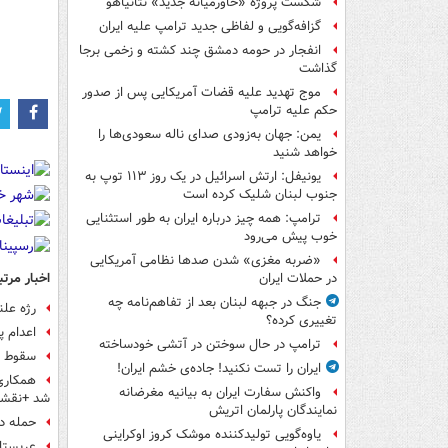
شکست پروژه «خاورمیانه جدید» نتانیاهو
گزافه‌گویی و لفاظی جدید ترامپ علیه ایران
انفجار در حومه دمشق چند کشته و زخمی برجا
گذاشت
موج تهدید علیه قضات آمریکایی پس از صدور
حکم علیه ترامپ
یمن: جهان به‌زودی صدای ناله سعودی‌ها را
خواهد شنید
یونیفل: ارتش اسرائیل در یک روز ۱۱۳ توپ به
جنوب لبنان شلیک کرده است
ترامپ: همه چیز درباره ایران به طور استثنایی
خوب پیش می‌رود
«ضربه مغزی» شدن صدها نظامی آمریکایی
اخبار مرتب
در حملات ایران
جنگ در جبهه لبنان بعد از تفاهم‌نامه چه
رژه عل
تغییری کرده؟
اعدام 
ترامپ در حال سوختن در آتشی خودساخته
سقوط پ
ایران را تست نکنید! جاده‌ی خشم ایران!
همکاری
واکنش سفارت ایران به بیانیه مغرضانه
شد +نقشه
نمایندگان پارلمان اتریش
حمله د
یاوه‌گویی تولیدکننده موشک کروز اوکراینی
عربستان 4 کشتی جنگی از آمر