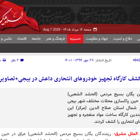
جمعه ۱۶ مرداد ۱۴۰۵ -
Aug 7 2026
ی
دفاع و امنیت
جهاد و مقاومت
حسینیه
فرهنگ و هنر
جامعه
اقتصاد
عکس و ف
484
تاریخ انتشار:
۲۸ مهر ۱۳۹۴ - ۱۶:۰۱
۲ نظر
چ
شف کارگاه تجهیز خودروهای انتحاری داعش در بیجی+تصاویر
ان یگان بسیج مردمی (الحشد الشعبی)
 حین پاکسازی محلات مختلف شهر بیجی
 شمال استان صلاح الدین (مرکز) این
دین کارگاه ساخت مواد منفجره و تجهیز
ی انتحاری را کشف کردند.
 الملل مشرق-
رزمندگان یگان بسیج مردمی (الحشد الشعبی) عراق در حین 