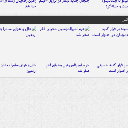
یگو به اینفانتینو:
جنجال جدید نیمار در برزیل +فیلم
رامین رضاییان رسماً از اس
ست‌ و حیله‌گر!
جدا شد
عکس
 بر فراز گنبد حسینی
حرم امیرالمومنین محیای آخر
حال و هوای سامرا بعد از ا
 اهتزاز است
صفر شد
اربعین