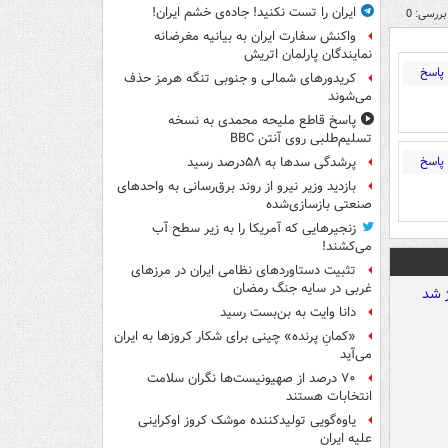
ایران را تست نکنید! جاده‌ی خشم ایران!
بررسی: 0
واکنش سفارت ایران به بیانیه مغرضانه
نمایندگان پارلمان اتریش
پاسخ
کریدورهای شمالی و جنوبی تنگه هرمز حذف
می‌شوند
پاسخ قاطع ملیحه محمدی به نسخه
تسلیم‌طلبی روی آنتن BBC
پاسخ
پرشدگی سدها به ۵۸درصد رسید
بازدید وزیر نیرو از روند برق‌رسانی به واحدهای
صنعتی بازسازی‌شده
زنجیرهایی که آمریکا را به زیر سطح آب
می‌کشند!
تثبیت دستاوردهای نظامی ایران در مرزهای
غربی در سایه جنگ رمضان
دانا وایت به بن‌بست رسید
«کمانِ پرنده» چینی برای شکار کروزها به ایران
می‌آید
۷۰ درصد از صهیونیست‌ها نگران سلامت
انتخابات هستند
یاوه‌گویی تولیدکننده موشک کروز اوکراینی
علیه ایران