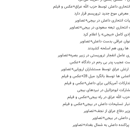
 انتحاری داعش توسط حزب الله عراق+عکس و فیلم
ر معرض موج جدید تروریسم قرار دارد
یات انتحاری داعش در بیجی+تصاویر
 انتحاری تبعه سعودی در بیجی+تصاویر
ادی کامل «بیجی» را اعلام کرد
جوان عراقی بدست داعش+تصاویر
ها روی هم اسلحه کشیدند
 عامل انفجار تروریستی در زبیر بصره+تصاویر
ست عجیب پدر بی رحم در دادگاه +عکس
ارتش عراق توسط مستشاران اروپایی+تصاویر
ی ها توسط بالگرد میل 28+عکس و فیلم
ارکات آمریکایی برای داعش+عکس و فیلم
ارکت ابوعزائیل در نبردهای بیجی
حزب الله عراق در راه بیجی+عکس و فیلم
بار تسلیحات داعش در بیجی+عکس و فیلم
وزیر دفاع عراق از نجف+تصاویر
ی داعش در بیجی+تصاویر
پراکنده داعش به شمال بغداد+تصاویر