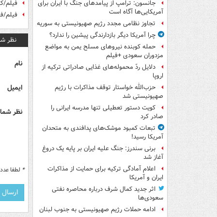
فیلم/ک
جانسون: ترامپ از پیامدهای جنگ با ایران برای
آمریکایی‌ها آگاه است
فیلم/فر
تجاوز نظامی مجدد رژیم صهیونیستی به سوریه
چرا آمریکا دیگر بازدارندگی پیشین را ندارد؟
نظر شم
حمله کوبنده نیروهای مسلح یمن به مواضع
مزدوران سعودی +فیلم
نام
دلایل ردّ محموله‌های غذایی صادراتی ترکیه از
اروپا
ایمیل
حزب‌الله خواستار توقف مذاکرات با رژیم
صهیونیستی شد
کویت دستور تعطیلی تنها مدرسه ایرانی را
نظر شما 
صادر کرد
تبعات کمبود موشک‌های پدافندی به متحدان
آمریکا رسید!
برنی سندرز: جنگ علیه ایران بر پایه یک دروغ
آغاز شد
اعلام آمادگی ترکیه برای حمایت از مذاکرات
*
لطفا عدد م
ایران و آمریکا
اثر جدید کمال شرف درباره محاصره نفتی
سعودی‌ها
ادامه حملات رژیم صهیونیستی به جنوب لبنان