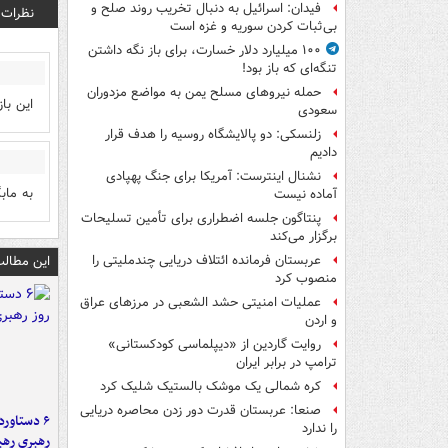
فیدان: اسرائیل به دنبال تخریب روند صلح و
نظرات
بی‌ثبات کردن سوریه و غزه است
۱۰۰ میلیارد دلار خسارت، برای باز نگه داشتن
تنگه‌ای که باز بود!
حمله نیروهای مسلح یمن به مواضع مزدوران
این بازی
سعودی
زلنسکی: دو پالایشگاه روسیه را هدف قرار
دادیم
نشنال اینترست: آمریکا برای جنگ پهپادی
به ماب
آماده نیست
پنتاگون جلسه اضطراری برای تأمین تسلیحات
برگزار می‌کند
این مطالب
عربستان فرمانده ائتلاف دریایی چندملیتی را
منصوب کرد
عملیات امنیتی حشد الشعبی در مرزهای عراق
و اردن
روایت گاردین از «دیپلماسی کودکستانی»
ترامپ در برابر ایران
کره شمالی یک موشک بالستیک شلیک کرد
صنعا: عربستان قدرت دور زدن محاصره دریایی
را ندارد
رهبری رهب