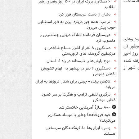
اه ساخت
۶ دستاورد بزرگ ایران در ۱۶۰ روز رهبری رهبر
انقلاب
دشان از دست عربستان فرار کرد
ترامپ: همه چیز درباره ایران به طور استثنایی
خوب پیش می‌رود
عربستان فرمانده ائتلاف دریایی چندملیتی را
ودروهای
منصوب کرد
جاور آن
دستگیری ۸ نفر از اشرار مسلح شاخص و
وز اخیر
مرتبطین گروهک های تروریستی
رفته شده
موج بارش‌های تابستانه در راه ۱۱ استان
 شهر از
دستگیری ۶ نفر در بهشهر به اتهام تشویش
اذهان عمومی
«کمانِ پرنده» چینی برای شکار کروزها به ایران
می‌آید
درگیری لفظی ترامپ و هگزث بر سر کمبود
ذخایر موشکی
۸۰۰ سازۀ آمریکایی خاکستر شد
خود فروخته‌ها چطور با موساد همکاری
می‌کردند؟
ونس: ایرانی‌ها مذاکره‌کنندگان سرسختی
هستند