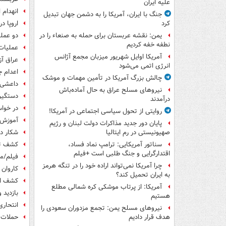
علیه ایران
انهدام
جنگ با ایران، آمریکا را به دشمن جهان تبدیل
اروپا د
کرد
دو عمل
یمن: نقشه عربستان برای حمله به صنعاء را در
نطفه خفه کردیم
عملیات
آمریکا اوایل شهریور میزبان مجمع آژانس
عراق آز
انرژی اتمی می‌شود
اعدام 
چالش بزرگ آمریکا در تأمین مهمات و موشک
داعشی 
نیروهای مسلح عراق به حال آماده‌باش
دستگیری
درآمدند
در خوا
روایتی از تحول سیاسی اجتماعی در آمریکا!
آموزش 
پایان دور جدید مذاکرات دولت لبنان و رژیم
شکار داعش
صهیونیستی در رم ایتالیا
کشف تد
سناتور آمریکایی: ترامپ نماد فساد،
اقتدارگرایی و جنگ طلبی است +فیلم
فیلم/مش
چرا آمریکا نمی‌تواند اراده خود را در تنگه هرمز
کاروان 
به ایران تحمیل کند؟
کشف ان
آمریکا: از پرتاب موشکی کره شمالی مطلع
بازدید 
هستیم
انتحار
نیروهای مسلح یمن: تجمع مزدوران سعودی را
حملات 
هدف قرار دادیم