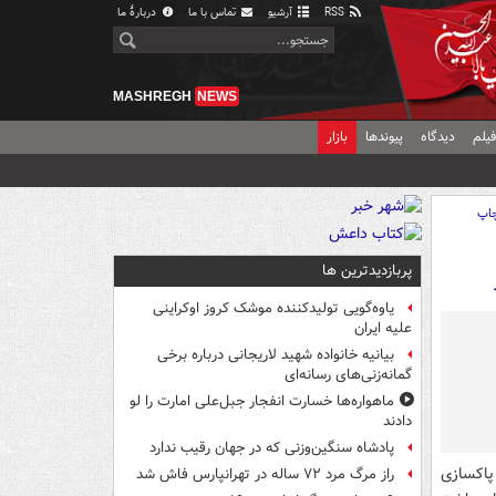
RSS
آرشیو
تماس با ما
دربارهٔ ما
MASHREGH
NEWS
یلم
دیدگاه
پیوندها
بازار
اپ
پربازدیدترین ها
یاوه‌گویی تولیدکننده موشک کروز اوکراینی
علیه ایران
بیانیه خانواده شهید لاریجانی درباره برخی
گمانه‌زنی‌های رسانه‌ای
ماهواره‌ها خسارت انفجار جبل‌علی امارت را لو
دادند
پادشاه سنگین‌وزنی که در جهان رقیب ندارد
پاکسازی
راز مرگ مرد ۷۲ ساله در تهرانپارس فاش شد