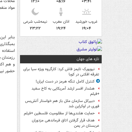
محلات مخ
۱۲:۱۰
۰۵:۱۶
۰۳:۴۱
مواد منفج
غروب خورشید
اذان مغرب
نیمه‌شب شرعی
۲۳:۲۲
۱۹:۲۴
۱۹:۰۴
بنابر ای
بمبگذاری
استفاده 
رزمندان ب
تازه های جهان
و هم اکن
نیویورک تایمز فاش کرد: کارگروه ویژه سیا برای
حضور نیر
تفرقه افکنی در کوبا
کنترل کامل تنگه هرمز در دست ایران!
هشدار افسر ارشد آمریکایی به کاخ سفید
+فیلم
دبیرکل سازمان ملل باز هم خواستار آتش‌بس
فوری در اوکراین شد
حمایت هلندی‌ها از مظلومیت فلسطین +فیلم
هدف قرار گرفتن اتاق‌ فرماندهی مزدوران
عربستان در یمن