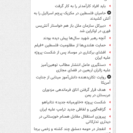
باید افراد کارآمدتر را به کار گرفت
حامیان فلسطین در مکزیک پرچم اسرائیل را به
آتش کشیدند
دبیرکل سازمان ملل باز هم خواستار آتش‌بس
فوری در اوکراین شد
آنچه رهبر شهید سال‌ها پیش دیده بودند
حمایت هلندی‌ها از مظلومیت فلسطین +فیلم
افشای برکناری در موساد پس از شکست پروژه
علیه ایران
دستگیری عامل انتشار مطالب توهین‌آمیز
علیه زائران اربعین در فضای مجازی
روایت تکان‌دهنده دانش‌آموز مینابی از جنایت
آمریکا
هدف قرار گرفتن اتاق‌ فرماندهی مزدوران
عربستان در یمن
شکست پروژه «خاورمیانه جدید» نتانیاهو
گزافه‌گویی و لفاظی جدید ترامپ علیه ایران
پیروزی استقلال مقابل همنام خوزستانی در
دیداری تدارکاتی
انفجار در حومه دمشق چند کشته و زخمی برجا