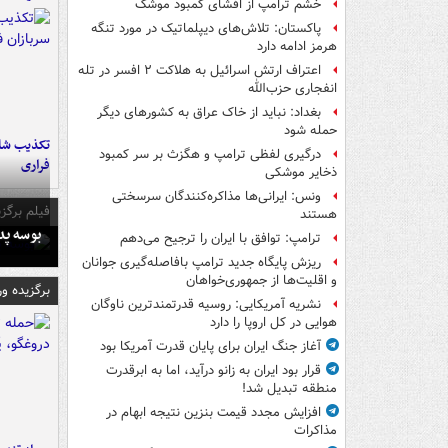
خشم ترامپ از افشای کمبود موشک
پاکستان: تلاش‌های دیپلماتیک در مورد تنگه
هرمز ادامه دارد
اعتراف ارتش اسرائیل به هلاکت ۲ افسر در تله
انفجاری حزب‌الله
بغداد: نباید از خاک عراق به کشورهای دیگر
حمله شود
تکذیب شای
درگیری لفظی ترامپ و هگزث بر سر کمبود
فراری
ذخایر موشکی
ونس: ایرانی‌ها مذاکره‌کنندگان سرسختی
فیلم برگزی
هستند
بوسه‌ پ
ترامپ: توافق با ایران را ترجیح می‌دهم
ریزش پایگاه جدید ترامپ بافاصله‌گیری جوانان
و اقلیت‌ها از جمهوری‌خواهان
برگزیده و
نشریه آمریکایی: روسیه قدرتمندترین ناوگان
هوایی در کل اروپا را دارد
آغاز جنگ ایران برای پایان قدرت آمریکا بود
قرار بود ایران به زانو درآید، اما به ابرقدرت
منطقه تبدیل شد!
افزایش مجدد قیمت بنزین نتیجه ابهام در
مذاکرات