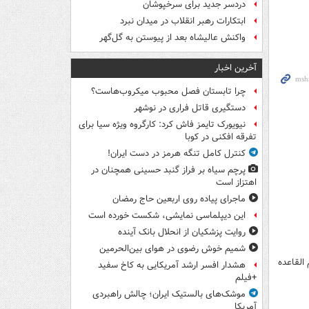
دردسر جدید برای سرخپوشان
ابتکارات رهبر انقلاب در میدان نبرد
واکنش عالیشاه بعد از پیوستن به گل‌گهر
آخرین اخبار
چرا تابستان فصل محبوب میکروب‌هاست؟
دستگیری قاتل فراری در نوشهر
نیویورک تایمز فاش کرد: کارگروه ویژه سیا برای
تفرقه افکنی در کوبا
کنترل کامل تنگه هرمز در دست ایران!
پرچم سیاه بر فراز گنبد حسینی همچنان در
اهتزاز است
ماجرای پیاده روی اربعین حاج رمضان
این دیپلماسی نمایشی، شکست خورده است
روایت پزشکیان از انحلال بانک آینده
شمیم خوش رضوی در هوای بین‌الحرمین
القاعده
هشدار افسر ارشد آمریکایی به کاخ سفید
+فیلم
موشک‌های بالستیک ایران؛ چالش راهبردی
آمریکا