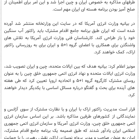
طرفهای مذاکره به خصوص ایران و چین اجرا شد و این امر برای اطمینان از
صلح آمیز بودن برنامه هسته ای ایران مهم است.
در بیانیه وزارت انرژی آمریکا که در سایت این وزارتخانه منتشر شد آورده
شده است که ایران طبق برنامه جامع اقدام مشترک باید راکتور آب سنگین
خود را باز طراحی کند. کارشناسان فنی وزارت انرژی آمریکا به تلاش ‌های
واشنگتن برای همکاری با اعضای گروه ۱+۵ و ایران برای به روزرسانی راکتور
اراک، کمک خواهند کرد.
مونیز اعلام کرد: بیانیه هدف که بین ایالات متحده، چین و ایران تصویب شد،
وزارت انرژی ایالات متحده و نهاد انرژی اتمی جمهوری خلق چین را به عنوان
روسای مشترک کارگروه گروه ۱+۵ و اتحادیه اروپا تعیین کرد که طی هفته
های آینده برای بحث و گفتگو درباره مسائل اساسی با یکدیگر دیدار خواهند
کرد.
قرار است مدیریت راکتور اراک با ایران و با نظارت مشترک از سوی آژانس و
نمایندگانی از کشورهای طرفین مذاکره باشد. بر این اساس سازمان انرژی
اتمی جمهوری خلق چین، وزارت انرژی آمریکا و سازمان انرژی اتمی جمهوری
اسلامی ایران یادآور شدند که طبق ضمیمه یک برنامه جامع اقدام مشترک،
ایران به عنوان صاحب و مدیر پروژه نوسازی اراک، نقش رهبری را با حمایت