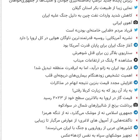
ریزش پایگاه جدید ترامپ بافاصله‌گیری جوانان و اقلیت‌ها از جمهوری‌خواهان
نمایی زیبا از طبیعت بکر استان گیلان
کاهش شدید واردات نفت چین به دلیل جنگ علیه ایران
آهوی ایرانی
فریاد مردم «فدایی خامنه‌ای بودن» است
نشریه آمریکایی: روسیه قدرتمندترین ناوگان هوایی در کل اروپا را دارد
آغاز جنگ ایران برای پایان قدرت آمریکا بود
سناریوی بلاگر زن برای قتل شوهرش
مشاهده ۴ پلنگ در ارتفاعات میناب
قرار بود ایران به زانو درآید، اما به ابرقدرت منطقه تبدیل شد!
اهمیت تشخیص زودهنگام بیماری‌های دریچه‌ای قلب
افزایش مجدد قیمت بنزین نتیجه ابهام در مذاکرات
به یاد آن روز که به زیارت کربلا رفتی!
قیمت گاز در اروپا به بالاترین سطح خود از ۲۰۲۳ رسید
برداشت برنج از شالیزارهای شمال در سوادکوه
جمهوری اسلامی نه از موشک می‌گذرد، نه از تنگه هرمز!
ناگفته‌هایی از آمپول های لاغری؛ از عوارض مرگبار تا زیبایی
کشورهای عربی از رویارویی و جنگ با ایران می‌ترسند!
تجهیز موشکهای سپاه به نفس اژدها+عکس