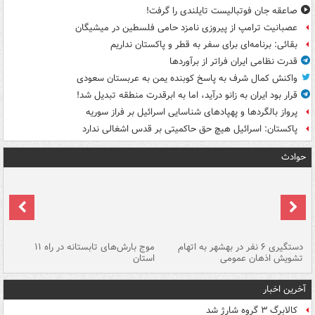
صاعقه جان فوتبالیست تایلندی را گرفت!
عصبانیت ترامپ از پیروزی نامزد حامی فلسطین در میشیگان
بقائی: برنامه‌ای برای سفر به قطر و پاکستان نداریم
قدرت نظامی ایران فراتر از برآوردها
واکنش کمال شرف به پاسخ کوبنده یمن به عربستان سعودی
قرار بود ایران به زانو درآید، اما به ابرقدرت منطقه تبدیل شد!
پرواز بالگردها و پهپادهای شناسایی اسرائیل بر فراز سوریه
پاکستان: اسرائیل هیچ حق حاکمیتی بر قدس اشغالی ندارد
حوادث
دستگیری ۶ نفر در بهشهر به اتهام
موج بارش‌های تابستانه در راه ۱۱
تشویش اذهان عمومی
استان
فا
آخرین اخبار
کالابرگ ۳ گروه شارژ شد