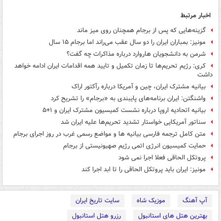
اخبار مرتبط
گزینه‌هایی که پس از برجام همچنان روی میز ماند
مونیز: بمباران ایران را دو سال عقب می‌راند اما برجام ۱۵ سال
شرمن به دانشجویان هاروارد درباره مذاکرات چه گفت؟
کری: رژیم تحریم‌ها تا زمان تکمیل و تایید همه اقدامات ایران ادامه خواهد
داشت
بیانیه مشترک ایران، چین و آمریکا درباره رآکتور اراک
واشنگتن: ایران برنامه‌‌های پایبندی به «برجام» را تشریح کرد
بیانیه اتحادیه اروپا درباره نشست کمیسیون مشترک ایران و ۱+۵
سناتور آمریکایی خواستار تشدید تحریم‌ها علیه ایران شد
متن کامل ترجمه فارسی بیانیه ها و مواضع رسمی غرب در روز اجرای برجام
حمایت کمیسیون انرژی اتمی رژیم صهیونیستی از برجام
پروتکل الحاقی فعلا اجرا نمی شود
مونیز: ایران باید پروتکل الحاقی را تا ابد اجرا کند
آپ آهنگ
موزیک شاه
سایت تاریخ ایران
بهترین هتل های استانبول
رزرو هتل استانبول