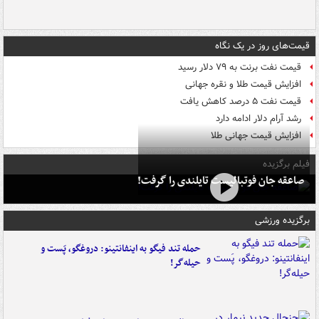
قیمت‌های روز در یک نگاه
قیمت نفت برنت به ۷۹ دلار رسید
افزایش قیمت طلا و نقره جهانی
قیمت نفت ۵ درصد کاهش یافت
رشد آرام دلار ادامه دارد
افزایش قیمت جهانی طلا
فیلم برگزیده
صاعقه جان فوتبالیست تایلندی را گرفت!
برگزیده ورزشی
حمله تند فیگو به اینفانتینو: دروغگو، پَست‌ و
حیله‌گر!