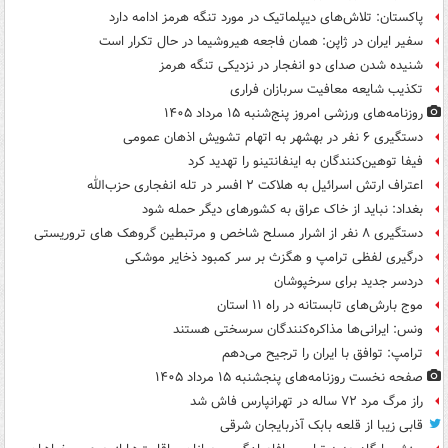
پاکستان: تلاش‌های دیپلماتیک در مورد تنگه هرمز ادامه دارد
سفیر ایران در ژاپن: همان فاجعه هیروشیما در حال تکرار است
شنیده شدن صدای دو انفجار در نزدیکی تنگه هرمز
تکذیب شایعه معافیت سربازان فراری
روزنامه‌های ورزشی امروز پنج‌شنبه ۱۵ مرداد ۱۴۰۵
دستگیری ۶ نفر در بهشهر به اتهام تشویش اذهان عمومی
فیفا توهین‌کنندگان به اینفانتینو را تهدید کرد
اعتراف ارتش اسرائیل به هلاکت ۲ افسر در تله انفجاری حزب‌الله
بغداد: نباید از خاک عراق به کشورهای دیگر حمله شود
دستگیری ۸ نفر از اشرار مسلح شاخص و مرتبطین گروهک های تروریستی
درگیری لفظی ترامپ و هگزث بر سر کمبود ذخایر موشکی
دردسر جدید برای سرخپوشان
موج بارش‌های تابستانه در راه ۱۱ استان
ونس: ایرانی‌ها مذاکره‌کنندگان سرسختی هستند
ترامپ: توافق با ایران را ترجیح می‌دهم
صفحه نخست روزنامه‌های پنجشنبه ۱۵ مرداد ۱۴۰۵
راز مرگ مرد ۷۲ ساله در تهرانپارس فاش شد
قابی زیبا از قلعه بابک آذربایجان شرقی