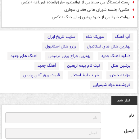
پست اینستاگرامی ضرغامی از توانمندی خارق‌العاده قورباغه +عکس
عکس/ جلسه شورای عالی فضای مجازی
روایت ضرغامی از جیره پوتین زمان جنگ +عکس
آپ آهنگ
موزیک شاه
سایت تاریخ ایران
بهترین هتل های استانبول
رزرو هتل استانبول
دانلود آهنگ جدید
بهترین جراح بینی ترمیمی
آهنگ های جدید
پرشین هتل
ثبت نام بیمه اربعین
آهنگ جدید
مزایده خودرو
خرید بلیط استخر
قیمت ورق آهن پرایس
فروشنده مواد شیمیایی
نظر شما
نام
ایمیل