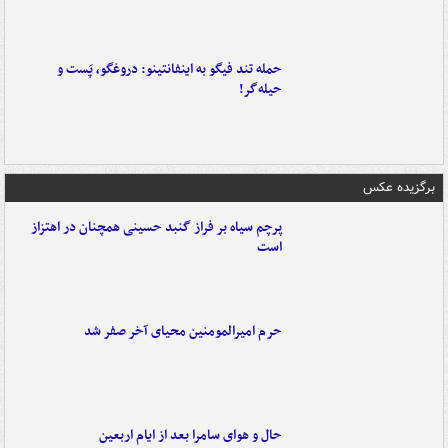
حمله تند فیگو به اینفانتینو: دروغگو، پَست‌ و
حیله‌گر!
برگزیده عکس
پرچم سیاه بر فراز گنبد حسینی همچنان در اهتزاز
است
حرم امیرالمومنین محیای آخر صفر شد
حال و هوای سامرا بعد از ایام اربعین