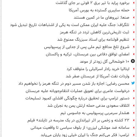
برخورد پراید با تیر برق ۲ فوتی بر جای گذاشت
حمله سایبری گسترده به بورس آمریکا
صنعا: نیروهای ما در کمین‌ هستند
تلگراف: جنگ علیه ایران ممکن است به یکی از اشتباهات تاریخ تبدیل شود
ثبت تاریخی‌ترین کاهش تردد در تنگه هرمز
تنظیم قولنامه برای اسناد سبزرنگ ممنوع شد
شروع تلخ مدافع تیم ملی پس از جدایی از پرسپولیس
امضای توافق دفاعی بین عربستان، ترکیه و پاکستان
۱۰ خوشحالی گل زودتر از موعد
ایتالیا خرید رادار اسرائیلی را متوقف کرد
واردات نفت آمریکا از عربستان صفر شد
محسن رضایی: اجازه باز شدن مسیر دوم در تنگه هرمز را نخواهیم داد
درخواست عامری برای تعویق عملیات انتقام‌جویانه علیه عربستان
دستور ترامپ برای تحقیق درباره چگونگی افشای کمبود تسلیحات
ائتلاف سعودی مدعی حمله ارتش یمن به نجران شد
هشدار سرمربی پرسپولیس به جاسوس تیم
۲۲ کشته و زخمی بر اثر تیراندازی در یک مدرسه در تایلند+ فیلم
سامانه ضد موشکی لیزری؛ از بلوف سیاسی تا واقعیت میدانی
ترامپ: فکر می‌کنم جنگ با ایران خیلی زود پایان می‌یابد