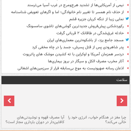
نیمی از آمریکایی‌ها از تشدید هرج‌ومرج در غرب آسیا می‌ترسند
از حذف نام همسر تا تغییر نام خانوادگی؛ اما و اگرهای تعویض شناسنامه
نمایی زیبا از تنگه کریان جزیره قشم
رکوردشکنی پیش‌فروش جدیدترین گوشی‌های تاشوی سامسونگ
حادثه غرق‌شدگی در طاقانک ۲ قربانی گرفت
مسجد جامع یزد، از باشکوه‌ترین معماری‌های ایران
پدر شاهرودی پس از قتل پسرش، جسد را در چاه مخفی کرد
دردسر همزمان آمریکا و اوکراین با ته کشیدن موشک های پاتریوت
آثار مخرب مصرف الکل و سیگار در بروز بیماری‌ها
اذعان رسانه صهیونیست به موج بی‌سابقه فرار از سرزمین‌های اشغالی
سلامت
ت
چرا مغز در هنگام خواب، انرژی خود را
آیا مصرف قهوه و نوشیدنی‌های
چر
خالی می‌کند؟
کافئین‌دار در دوران بارداری مجاز است؟
می