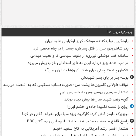
پربازدیدترین ها
یاوه‌گویی تولیدکننده موشک کروز اوکراینی علیه ایران
پدر شاهرودی پس از قتل پسرش، جسد را در چاه مخفی کرد
سامانه ضد موشکی لیزری؛ از بلوف سیاسی تا واقعیت میدانی
ترامپ: همه چیز درباره ایران به طور استثنایی خوب پیش می‌رود
«کمانِ پرنده» چینی برای شکار کروزها به ایران می‌آید
بوسه‌ پدر بر پای پسر شهیدش
توقف طولانی کامیون‌ها پشت مرز؛ صورت‌حساب سنگینی که به اقتصاد می‌رسد
هشدار سرمربی پرسپولیس به جاسوس تیم
آنچه رهبر شهید سال‌ها پیش دیده بودند
ایران را تست نکنید! جاده‌ی خشم ایران!
نیویورک تایمز فاش کرد: کارگروه ویژه سیا برای تفرقه افکنی در کوبا
پاسخ قاطع ملیحه محمدی به نسخه تسلیم‌طلبی روی آنتن BBC
هشدار افسر ارشد آمریکایی به کاخ سفید +فیلم
ترامپ: فکر می‌کنم جنگ با ایران خیلی زود پایان می‌یابد