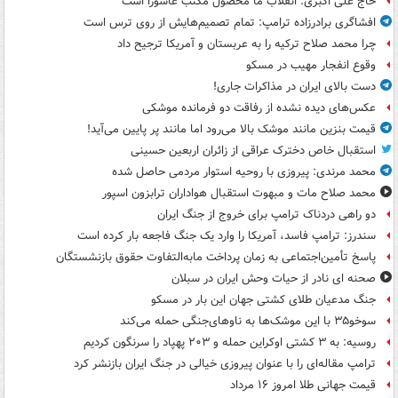
حاج علی اکبری: انقلاب ما محصول مکتب عاشورا است
افشاگری برادرزاده ترامپ: تمام تصمیم‌هایش از روی ترس است
چرا محمد صلاح ترکیه را به عربستان و آمریکا ترجیح داد
وقوع انفجار مهیب در مسکو
دست بالای ایران در مذاکرات جاری!
عکس‌های دیده نشده از رفاقت دو فرمانده‌ موشکی
قیمت بنزین مانند موشک بالا می‌رود اما مانند پر پایین می‌آید!
استقبال خاص دخترک عراقی از زائران اربعین حسینی
محمد مرندی: پیروزی با روحیه استوار مردمی حاصل شده
محمد صلاح مات و مبهوت استقبال هواداران ترابزون اسپور
دو راهی دردناک ترامپ برای خروج از جنگ ایران
سندرز: ترامپ فاسد، آمریکا را وارد یک جنگ فاجعه بار کرده است
پاسخ تأمین‌اجتماعی به زمان پرداخت مابه‌التفاوت حقوق بازنشستگان
صحنه ای نادر از حیات وحش ایران در سبلان
جنگ مدعیان طلای کشتی جهان این بار در مسکو
سوخو۳۵ با این موشک‌ها به ناوهای‌جنگی حمله می‌کند
روسیه: به ۳ کشتی اوکراین حمله و ۲۰۳ پهپاد را سرنگون کردیم
ترامپ مقاله‌ای را با عنوان پیروزی خیالی در جنگ ایران بازنشر کرد
قیمت جهانی طلا امروز ۱۶ مرداد