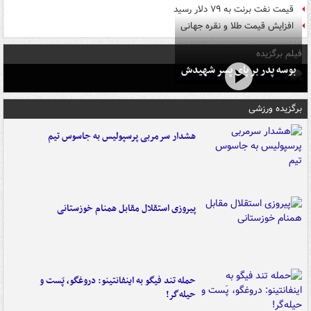
قیمت نفت برنت به ۷۹ دلار رسید
افزایش قیمت طلا و نقره جهانی
فیلم برگزیده
بوسه‌ پدر بر پای پسر شهیدش
برگزیده ورزشی
هشدار سرمربی پرسپولیس به جاسوس تیم
پیروزی استقلال مقابل همنام خوزستانی
حمله تند فیگو به اینفانتینو: دروغگو، پَست‌ و
حیله‌گر!