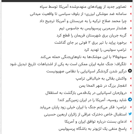
تصاویر جدید از پهپادهای منهدم‌شده آمریکا توسط سپاه
سامانه ضد موشکی لیزری؛ از بلوف سیاسی تا واقعیت میدانی
چرا محمد صلاح ترکیه را به عربستان و آمریکا ترجیح داد
هشدار سرمربی پرسپولیس به جاسوس تیم
گربه جریان برق شهرستان فریمان را قطع کرد
برخورد پراید با تیر برق ۲ فوتی بر جای گذاشت
ترامپ سوئیس را تهدید کرد
سوخو۳۵ با این موشک‌ها به ناوهای‌جنگی حمله می‌کند
تلگراف: جنگ علیه ایران ممکن است به یکی از اشتباهات تاریخ تبدیل شود
درگیر شدن گردشگر اسپانیایی با نظامی صهیونیست
واکنش بقائی به خیالبافی ترامپ
انفجار بزرگ در شهر المخا یمن
دروازه‌بان اسپانیایی در یک‌قدمی بازگشت به استقلال
شاید روسیه، آمریکا را در ایران زمین‌گیر کند!
ترامپ: فکر می‌کنم جنگ با ایران خیلی زود پایان می‌یابد
استقبال خاص دخترک عراقی از زائران اربعین حسینی
ادعای بسنت درباره توافق ایران و آمریکا
پاسخ منفی یک لژیونر به باشگاه پرسپولیس