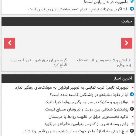
ماموریت در حال پایان است!
افشاگری برادرزاده ترامپ: تمام تصمیم‌هایش از روی ترس است
حوادث
۶ فوتی و ۵ مصدوم بر اثر تصادف
گربه جریان برق شهرستان فریمان را
رگ
زنجیره‌ای
قطع کرد
آخرین اخبار
نیویورک تایمز: غرب تمایلی به تجهیز اوکراین به موشک‌های رهگیر ندارد
آیا از نفوذ نتانیاهو در واشنگتن کاسته شده است؟
توافق پرو و مکزیک بر سر ازسرگیری روابط دیپلماتیک
پزشکیان: شکافی بین دولت و نیروهای مسلح نیست
تاکید نخست‌وزیر عراق بر تقویت روابط با عربستان
وقتی رسانه عبری از کابوس بنیامین نتانیاهو می‌گوید
هیچ دولتی به اندازۀ ما در جهت سیاست‌های رهبری قدم برنداشت