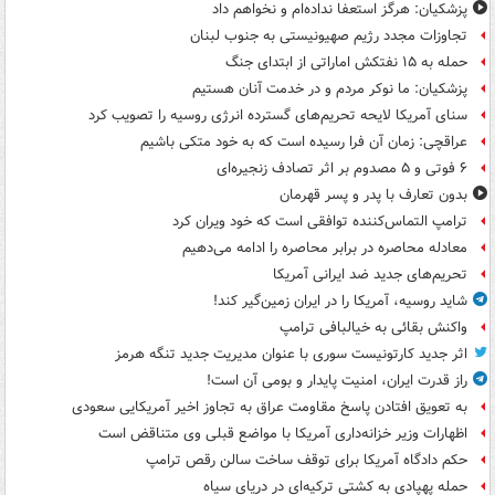
پزشکیان: هرگز استعفا نداده‌ام و نخواهم داد
تجاوزات مجدد رژیم صهیونیستی به جنوب لبنان
حمله به ۱۵ نفتکش‌ اماراتی از ابتدای جنگ
پزشکیان: ما نوکر مردم و در خدمت آنان هستیم
سنای آمریکا لایحه تحریم‌های گسترده انرژی روسیه را تصویب کرد
عراقچی: زمان آن فرا رسیده است که به خود متکی باشیم
۶ فوتی و ۵ مصدوم بر اثر تصادف زنجیره‌ای
بدون تعارف با پدر و پسر قهرمان
ترامپ التماس‌کننده توافقی است که خود ویران کرد
معادله محاصره در برابر محاصره را ادامه می‌دهیم
تحریم‌های جدید ضد ایرانی آمریکا
شاید روسیه، آمریکا را در ایران زمین‌گیر کند!
واکنش بقائی به خیالبافی ترامپ
اثر جدید کارتونیست سوری با عنوان مدیریت جدید تنگه هرمز
راز قدرت ایران، امنیت پایدار و بومی آن است!
به تعویق افتادن پاسخ مقاومت عراق به تجاوز اخیر آمریکایی سعودی
اظهارات وزیر خزانه‌داری آمریکا با مواضع قبلی وی متناقض است
حکم دادگاه آمریکا برای توقف ساخت سالن رقص ترامپ
حمله پهپادی به کشتی ترکیه‌ای در دریای سیاه