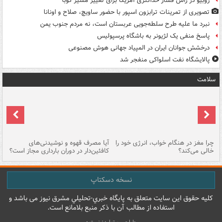
روبیو در رأس فشار حداکثری آمریکا برای تغییر مسیر کوبا
تصویری از تمرینات ترابزون اسپور با حضور ساویچ، صلاح و اونانا
نبرد ما علیه طرح سلطه‌جویی عربستان است، نه مردم جنوب یمن
پاسخ منفی یک لژیونر به باشگاه پرسپولیس
درخشش جوانان ایران در المپیاد جهانی هوش مصنوعی
پالایشگاه نفت اسلواکی منفجر شد
سلامت
ت
چرا مغز در هنگام خواب، انرژی خود را
آیا مصرف قهوه و نوشیدنی‌های
چر
خالی می‌کند؟
کافئین‌دار در دوران بارداری مجاز است؟
می
نسخه دسکتاپ
کليه حقوق اين سايت متعلق به پایگاه خبري-تحليلي مشرق نيوز می باشد و
استفاده از مطالب آن با ذکر منبع بلامانع است.