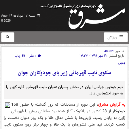
شنبه ۱۷ مرداد ۱۴۰۵ -
Aug
8 2026
ورزش
کد خبر
480321
تاریخ انتشار:
۲۰ مهر ۱۳۹۴ - ۱۳:۲۷
۰ نظر
چاپ
ورزش
سکوی نایب قهرمانی زیر پای جودوکاران جوان
تیم جودوی جوانان ایران در بخش پسران عنوان نایب قهرمانی قاره کهن را
به خود اختصاص داد.
به گزارش مشرق
، این دوره از مسابقات که روز گذشته با حضور 168
جودوکار از 23 کشور در بانکوک آغاز شده بود ساعاتی پیش با قهرمانی
ژاپن به پایان رسید. ژاپنی‌ها با شش مدال طلا و یک برنز عنوان نخست را
کسب کردند. تیم ملی کشورمان با یک طلا و چهار برنز روی سکوی نایب