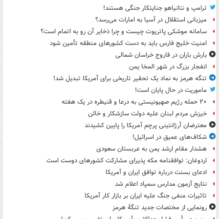
ترامپ و نتانیاهو جنایتکار جنگی هستند!
میزبانی استقلال در آسیا به امارات می‌رسد؟
سامانه موشکی پاتریوت چیست و چرا ذخایر آن رو به اتمام است؟
امنیت خلیج فارس باید به دست کشورهای منطقه تأمین شود
بارش باران در فاروج خراسان شمالی
انفجار بزرگ در شهر المخا یمن
تنگه هرمز به نماد یک تحقیر تاریخی برای آمریکا تبدیل شد!
ماموریت در حال پایان است!
۲۰ حمله رژیم صهیونیستی به درعا و قنیطره در یک هفته
خیزش مردم لبنان علیه دولت سازشکار و خائن
معترضان آرژانتینی پرچم آمریکا را پایین کشیدند
شکاف‌های عمیق در اسرائیل!
هشدار مقام ارشد یمن به عربستان سعودی
اردوغان: توافقنامه مکه پذیرای مشارکت کشورهای دوست است
ادعای بسنت درباره توافق ایران و آمریکا
نتایج آزمون مدارس سمپاد اعلام شد
تاثیرات منفی جنگ علیه ایران بر بازار کار آمریکا
رونمایی از مختصات جدید تنگۀ هرمز