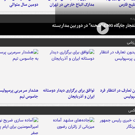
لیج فارس
مدارک اتباع خارجی در تهران
دومین سال متوالی
ده
 CNG "صحنه" در دوربین مداربسته
رزشی
 تعارف در انتظار فرد
توافق برای برگزاری دیدار دوستانه
هشدار سرمربی پرسپولیس
پولیس
ایران و آذربایجان
جاسوس تیم
عکس