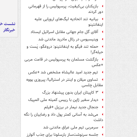
بازیکنان بی‌کیفیت، پرسپولیس را از قهرمانی
دور کردند
بیانیه تند اتحادیه لیگ‌های اروپایی علیه
نشست خبر
اینفانتینو
خبرنگار
آقای گل جام جهانی مقابل اسرائیل ایستاد
وینیسیوس در رئال مادرید ماندنی شد
حمله تند فیگو به اینفانتینو: دروغگو، پَست‌ و
حیله‌گر!
بازگشت مسلمان به پرسپولیس در قامت مربی
+عکس
تیم جدید امید عالیشاه مشخص شد +عکس
تساوی میلان و اینتر در استرالیا/ پیروزی یووه
مقابل چلسی
۳ کاپیتان ایران بدون پیشنهاد بزرگ
دیدار سفیر ژاپن با رییس کمیته ملی المپیک
جنجال جدید نیمار در برزیل +فیلم
می‌شد به آسانی کمتر پول داد و رضاییان را نگه
داشت
سرمربی تیم ملی عراق ماندنی شد
جلسه سرنوشت‌ساز بارسلونا برای جذب آلوارز