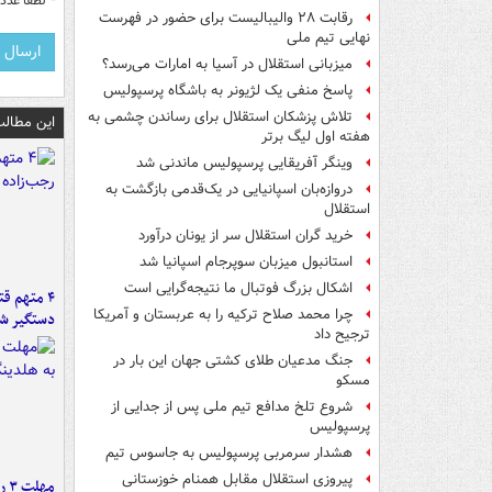
*
لطفا عدد م
رقابت ۲۸ والیبالیست برای حضور در فهرست
نهایی تیم ملی
میزبانی استقلال در آسیا به امارات می‌رسد؟
پاسخ منفی یک لژیونر به باشگاه پرسپولیس
تلاش پزشکان استقلال برای رساندن چشمی به
این مطالب
هفته اول لیگ برتر
وینگر آفریقایی پرسپولیس ماندنی شد
دروازه‌بان اسپانیایی در یک‌قدمی بازگشت به
استقلال
خرید گران استقلال سر از یونان درآورد
استانبول میزبان سوپرجام اسپانیا شد
اشکال بزرگ فوتبال ما نتیجه‌گرایی است
۴ متهم ق
چرا محمد صلاح ترکیه را به عربستان و آمریکا
دستگیر ش
ترجیح داد
جنگ مدعیان طلای کشتی جهان این بار در
مسکو
شروع تلخ مدافع تیم ملی پس از جدایی از
پرسپولیس
هشدار سرمربی پرسپولیس به جاسوس تیم
پیروزی استقلال مقابل همنام خوزستانی
مه