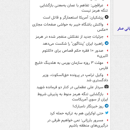
عراقچی: تفاهم با عمان به‌معنی بازگشایی
تنگه هرمز نیست
پزشکیان: آمریکا استعمارگر و قاتل است
واکنش باشگاه خیبر به حواشی صفحات مجازی
یانی صفر
+عکس
جزئیات جدید از نفتکش منفجر شده در هرمز
راهبرد ایران "پنتاگون" را شکست می‌دهد
صدور ۱۰ فقره حکم قصاص برای «کلثوم
اکبری»
مهلت ۳ روزه سازمان بورس به هلدینگ خلیج
فارس
وکیل ترامپ در پرونده حق‌السکوت، وزیر
دادگستری شد
سردار علی عظمایی در کنار دو فرمانده شهید
بازگشایی تنگه هرمز منوط به پذیرش شروط
ایران از سوی آمریکاست
روز خبرنگار نامبارک!
حتی اوکراین هم به ترکیه حمله کرد
مسرور بارزانی: نمی خواهیم طرفی در
درگیری‌های منطقه باشیم