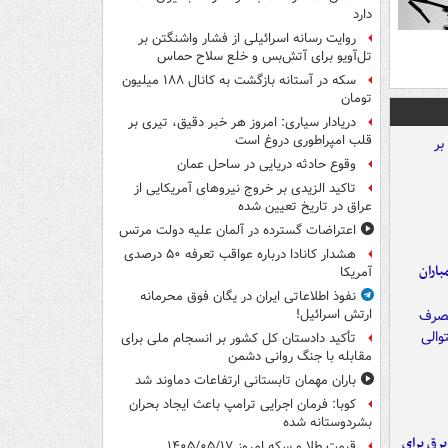
دارد
روایت رسانه اسرائیلی از فشار واشنگتن بر
تل‌آویو برای آتش‌بس و خلع سلاح حماس
سکه در آستانه بازگشت به کانال ۱۸۸ میلیون
تومان
دریادار سیاری: امروز هر خبر دقیق، تیری بر
قلب امپراطوری دروغ است
وقوع حادثه دریایی در ساحل عمان
تاکید الزیدی بر خروج نیروهای آمریکایی از
عراق در تاریخ تعیین شده
اعتراضات گسترده در آلمان علیه دولت مرتس
هشدار کانادا درباره عواقب تعرفه ۵۰ درصدی
اران
آمریکا
نفوذ اطلاعاتی ایران در یگان فوق محرمانه
ارتش اسرائیل!
تأکید دادستان کل کشور بر انسجام ملی برای
مقابله با جنگ روانی دشمن
باران مهمان تابستانی ارتفاعات دماوند شد
کوبا: فرمان اجرایی ترامپ باعث ایجاد بحران
بشردوستانه شده
 برق برای
قیمت طلا و سکه امروز ۱۴۰۵/۰۵/۱۷