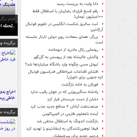
دانا وایت به بن‌بست رسید
هلدینگ خ
رقم فسخ قرارداد رضاییان با استقلال فقط
۱۰۰میلیون تومان!
فیلم برگزی
ثبت سالروز شکست انگلیس در تقویم فوتبال
لحظه انفجار جایگاه
آرژانتین
برزگر: همای سعادت روی دوش تارتار نشسته
است
برگزیده و
رونمایی رئال مادرید از دیومانده
واکنش عالیشاه بعد از پیوستن به گل‌گهر
لیونل مسی چگونه وارد باشگاه میلیاردها شد؟
افشای اقدامات غیراخلاقی فدراسیون فوتبال
کره جنوبی برای داوران!
فورلان به خانه بازگشت
اخراج بدون
پادشاه سنگین‌وزنی که در جهان رقیب ندارد
خاطی پرس
دشان از دست عربستان فرار کرد
صنعت‌نفت آبادان ۲ مدافع جدید جذب کرد
برگزیده 
آینده نامعلوم طارمی در المپیاکوس
بازگشت اندونگ به استقلال منتفی شد
فیفا توهین‌کنندگان به اینفانتینو را تهدید کرد
دردسر جدید برای سرخپوشان