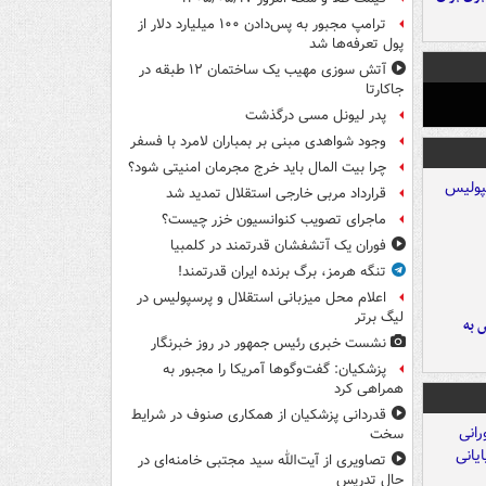
ترامپ مجبور به پس‌دادن ۱۰۰ میلیارد دلار از
پول تعرفه‌ها شد
آتش سوزی مهیب یک ساختمان ۱۲ طبقه در
جاکارتا
پدر لیونل مسی درگذشت
وجود شواهدی مبنی بر بمباران لامرد با فسفر
چرا بیت المال باید خرج مجرمان امنیتی شود؟
قرارداد مربی خارجی استقلال تمدید شد
ماجرای تصویب کنوانسیون خزر چیست؟
فوران یک آتشفشان قدرتمند در کلمبیا
تنگه هرمز، برگ برنده ایران قدرتمند!
اعلام محل میزبانی استقلال و پرسپولیس در
لیگ برتر
 به
نشست خبری رئیس جمهور در روز خبرنگار
پزشکیان: گفت‌وگوها آمریکا را مجبور به
همراهی کرد
قدردانی پزشکیان از همکاری صنوف در شرایط
سخت
تصاویری از آیت‌الله سید مجتبی خامنه‌ای در
حال تدریس