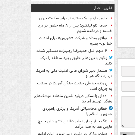
آخرین اخبار
خاویر باردم؛ یک ستاره در برابر سکوت جهان
خدمه ناو لینکلن: پس از ۸ ماه حضور در دریا
خسته و درمانده‌ شدیم
توافق بغداد و شرکت «شورون» برای احداث
خط لوله بصره
۴ متهم قتل حمیدرضا رجب‌زاده دستگیر شدند
ولایتی: نیروهای خارجی باید منطقه را ترک
کنند
هشدار دبیر شورای عالی امنیت ملی به امریکا
درباره تنگه هرمز
پرونده حقوقی جنایت جنگی آمریکا در میناب
به جریان افتاد
ادعای زلنسکی درباره تامین ماهانه موشک‌های
رهگیر توسط آمریکا
خطای محاسباتی آمریکا و برتری راهبردی
جمهوری اسلامی!
زنگ خطر پایان ذخایر دفاعی کشورهای خلیج
فارس هم به صدا درآمد
عمان: مذاکرات مثبت و سازنده با ایران ادامه