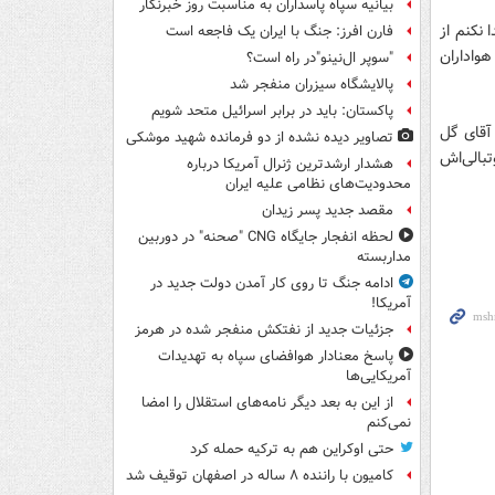
بیانیه سپاه پاسداران به مناسبت روز خبرنگار
 نکنم از
فارن افرز: جنگ با ایران یک فاجعه است
هواداران
"سوپر ال‌نینو"در راه است؟
پالایشگاه سیزران منفجر شد
پاکستان: باید در برابر اسرائیل متحد شویم
آقای گل
تصاویر دیده‌ نشده از دو فرمانده شهید موشکی
بالی‌اش
هشدار ارشدترین ژنرال آمریکا درباره
محدودیت‌های نظامی علیه ایران
مقصد جدید پسر زیدان
لحظه انفجار جایگاه CNG "صحنه" در دوربین
مداربسته
ادامه جنگ تا روی کار آمدن دولت جدید در
آمریکا!
جزئیات جدید از نفتکش منفجر شده در هرمز
پاسخ معنادار هوافضای سپاه به تهدیدات
آمریکایی‌ها
از این به بعد دیگر نامه‌های استقلال را امضا
نمی‌کنم
حتی اوکراین هم به ترکیه حمله کرد
کامیون با راننده ۸ ساله در اصفهان توقیف شد