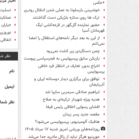
اخبار مرتب
+عکس
تسلیت 
خوشبینی بارسلونا به عملی شدن انتقال رودری
عملکرد
ترک ها روی ستاره بلژیکی دست گذاشتند
«یاران هادی»
حضور نماینده گل‌گهر در قرعه‌کشی لیگ
قهرمانان آسیا
نوروزی 
از این به بعد دیگر نامه‌های استقلال را امضا
اتفاقی 
نمی‌کنم
چمن دستگردی زیر کشت نمی‌رود
نظر شم
بازیکن سابق پرسپولیس به فجرسپاسی پیوست
اخراج بدون تعارف در انتظار فرد خاطی
نام
پرسپولیس
توافق برای برگزاری دیدار دوستانه ایران و
آذربایجان
ایمیل
ابراهیم صادقی سرمربی سایپا شد
هدیه ویژه شهردار ترکیه‌ای به صلاح
نظر شما 
افشای رسوایی اخلاقی رئیس فیفا
مقصد جدید پسر زیدان
هافبک آلومینیوم، پرسپولیسی می‌شود؟
روزنامه‌های ورزشی امروز ‌شنبه ۱۷ مرداد ۱۴۰۵
مورینیو هرگز نباید از رئال مادرید جدا می‌شد