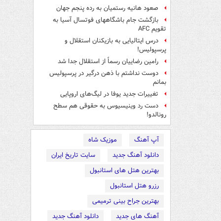
صعود هانیه رستمیان به رده پنجم جهان
بازگشت جام باشگاههای فوتسال آسیا به
تقویم AFC
درس ایتالیایی‌ به بازیکنان استقلال و
پرسپولیس!
رامین رضاییان رسماً از استقلال جدا شد
دوست نداشتم با ذهن درگیر در پرسپولیس
بمانم
تغییرات جدید یوفا در لیگ‌های اروپایی
دست رد وینیسیوس به حقوقی هم سطح
رونالدو!
آپ آهنگ
موزیک شاه
دانلود آهنگ جدید
سایت تاریخ ایران
بهترین هتل های استانبول
رزرو هتل استانبول
بهترین جراح بینی ترمیمی
آهنگ های جدید
دانلود آهنگ جدید