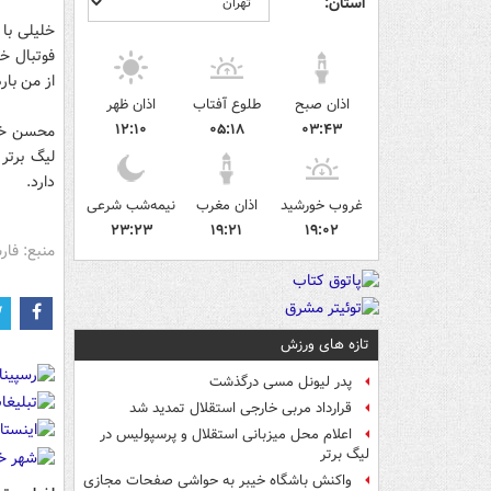
استان:
خلیلی با 
فوتبال خد
از من بار
اذان صبح
طلوع آفتاب
اذان ظهر
۱۲:۱۰
۰۵:۱۸
۰۳:۴۳
محسن خلی
لیگ برتر
دارد.
غروب خورشید
اذان مغرب
نیمه‌شب شرعی
۲۳:۲۳
۱۹:۲۱
۱۹:۰۲
منبع: فا
تازه های ورزش
پدر لیونل مسی درگذشت
قرارداد مربی خارجی استقلال تمدید شد
اعلام محل میزبانی استقلال و پرسپولیس در
لیگ برتر
واکنش باشگاه خیبر به حواشی صفحات مجازی