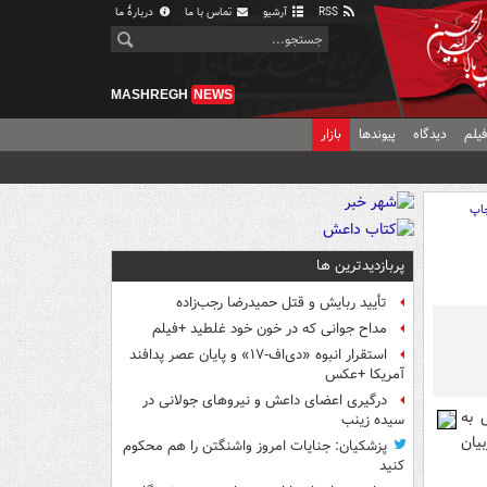
RSS
آرشیو
تماس با ما
دربارهٔ ما
MASHREGH
NEWS
یلم
دیدگاه
پیوندها
بازار
اپ
پربازدیدترین ها
تأیید ربایش و قتل حمیدرضا رجب‌زاده
مداح جوانی که در خون خود غلطید +فیلم
استقرار انبوه «دی‌اف‑۱۷» و پایان عصر پدافند
آمریکا +عکس
درگیری اعضای داعش و نیروهای جولانی در
 به
سیده زینب
یان
پزشکیان: جنایات امروز واشنگتن را هم محکوم
کنید