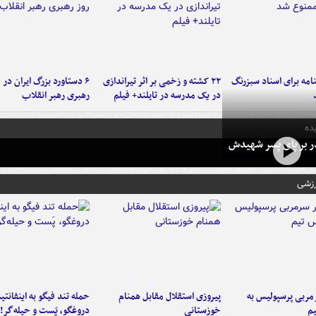
امه برای اسناد سبزرنگ
۲۲ کشته و زخمی بر اثر تیراندازی
در یک مدرسه در تایلند+ فیلم
رهبری رهبر انقلاب
ده
در بر پای پسر شهیدش
رزشی
ربی پرسپولیس به
پیروزی استقلال مقابل همنام
حمله تند فیگو به اینفانتین
م
خوزستانی
دروغگو، پَست‌ و حیله‌گر!