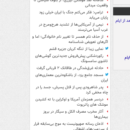
سامانه ضد موشکی لیزری؛ از بلوف سیاسی تا
واقعیت میدانی
ترامپ: فکر می‌کنم جنگ با ایران خیلی زود
پایان می‌یابد
نیمی از آمریکایی‌ها از تشدید هرج‌ومرج در
غرب آسیا می‌ترسند
از حذف نام همسر تا تغییر نام خانوادگی؛ اما و
اگرهای تعویض شناسنامه
نمایی زیبا از تنگه کریان جزیره قشم
رکوردشکنی پیش‌فروش جدیدترین گوشی‌های
یام
تاشوی سامسونگ
حادثه غرق‌شدگی در طاقانک ۲ قربانی گرفت
مسجد جامع یزد، از باشکوه‌ترین معماری‌های
ایران
پدر شاهرودی پس از قتل پسرش، جسد را در
چاه مخفی کرد
دردسر همزمان آمریکا و اوکراین با ته کشیدن
موشک های پاتریوت
آثار مخرب مصرف الکل و سیگار در بروز
بیماری‌ها
اذعان رسانه صهیونیست به موج بی‌سابقه فرار
از سرزمین‌های اشغالی