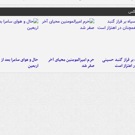
عکس
 بر فراز گنبد حسینی
حرم امیرالمومنین محیای آخر
حال و هوای سامرا بعد از ا
 اهتزاز است
صفر شد
اربعین