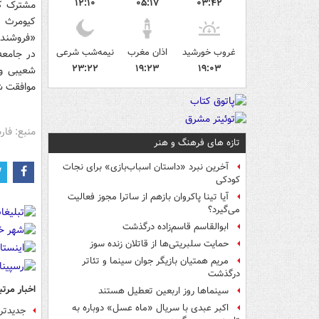
۱۲:۱۰
۰۵:۱۷
۰۳:۴۲
مشترک کی
کیومرث پ
«فروشنده»
غروب خورشید
اذان مغرب
نیمه‌شب شرعی
در جامعه
۲۳:۲۲
۱۹:۲۳
۱۹:۰۳
شعیبی و 
موافقت ش
منبع: فا
تازه های فرهنگ و هنر
آخرین نبرد «داستان اسباب‌بازی» برای نجات
کودکی
آیا تینا پاکروان بازهم از ساترا مجوز فعالیت
می‌گیرد؟
ابوالقاسم قاسم‌زاده درگذشت
حمایت سلبریتی‌ها از قاتلان زنده سوز
مریم همتیان بازیگر جوان سینما و تئاتر
درگذشت
اخبار مرتب
سینماها روز اربعین تعطیل هستند
اکبر عبدی با سریال «ماه عسل» دوباره به
جدیدتر