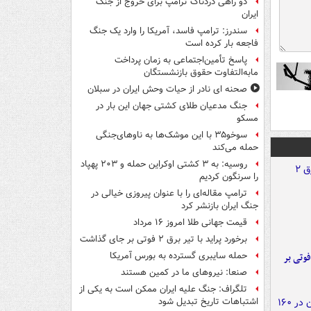
دو راهی دردناک ترامپ برای خروج از جنگ
ایران
سندرز: ترامپ فاسد، آمریکا را وارد یک جنگ
فاجعه بار کرده است
پاسخ تأمین‌اجتماعی به زمان پرداخت
مابه‌التفاوت حقوق بازنشستگان
صحنه ای نادر از حیات وحش ایران در سبلان
جنگ مدعیان طلای کشتی جهان این بار در
مسکو
سوخو۳۵ با این موشک‌ها به ناوهای‌جنگی
حمله می‌کند
روسیه: به ۳ کشتی اوکراین حمله و ۲۰۳ پهپاد
را سرنگون کردیم
ترامپ مقاله‌ای را با عنوان پیروزی خیالی در
جنگ ایران بازنشر کرد
قیمت جهانی طلا امروز ۱۶ مرداد
برخورد پراید با تیر برق ۲ فوتی بر جای گذاشت
حمله سایبری گسترده به بورس آمریکا
ورد پراید با تیر برق ۲ فوتی بر
صنعا: نیروهای ما در کمین‌ هستند
تلگراف: جنگ علیه ایران ممکن است به یکی از
اشتباهات تاریخ تبدیل شود