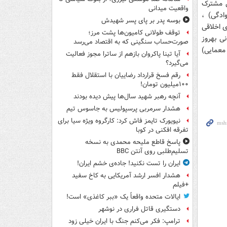
ی مشترک
واقعیت میدانی
ادگی) ،
بوسه‌ پدر بر پای پسر شهیدش
ی اخلاقی
توقف طولانی کامیون‌ها پشت مرز؛
ی بهروز
صورت‌حساب سنگینی که به اقتصاد می‌رسد
معمایی)
آیا تینا پاکروان بازهم از ساترا مجوز فعالیت
می‌گیرد؟
رقم فسخ قرارداد رضاییان با استقلال فقط
۱۰۰میلیون تومان!
آنچه رهبر شهید سال‌ها پیش دیده بودند
هشدار سرمربی پرسپولیس به جاسوس تیم
نیویورک تایمز فاش کرد: کارگروه ویژه سیا برای
تفرقه افکنی در کوبا
پاسخ قاطع ملیحه محمدی به نسخه
تسلیم‌طلبی روی آنتن BBC
ایران را تست نکنید! جاده‌ی خشم ایران!
هشدار افسر ارشد آمریکایی به کاخ سفید
+فیلم
ایالات متحده واقعاً یک «ببر کاغذی» است!
دستگیری قاتل فراری در نوشهر
ترامپ: فکر می‌کنم جنگ با ایران خیلی زود