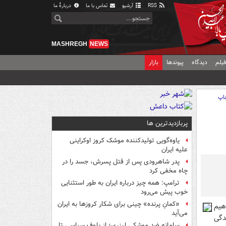
RSS
آرشیو
تماس با ما
دربارهٔ ما
MASHREGH
NEWS
یلم
دیدگاه
پیوندها
بازار
اپ
پربازدیدترین ها
یاوه‌گویی تولیدکننده موشک کروز اوکراینی
علیه ایران
پدر شاهرودی پس از قتل پسرش، جسد را در
چاه مخفی کرد
ترامپ: همه چیز درباره ایران به طور استثنایی
خوب پیش می‌رود
«کمانِ پرنده» چینی برای شکار کروزها به ایران
هیم
می‌آید
دگی
سامانه ضد موشکی لیزری؛ از بلوف سیاسی تا