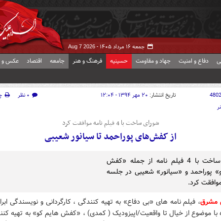
جمعه ۱۶ مرداد ۱۴۰۵ -
Aug 7 2026
ی
دفاع و امنیت
جهاد و مقاومت
حسینیه
فرهنگ و هنر
جامعه
اقتصاد
عکس و ف
480
تاریخ انتشار:
۲۰ مهر ۱۳۹۴ - ۱۲:۰۴
۰ نظر
چ
ر
شورای ساخت با 4 فیلم نامه موافقت کرد
از کفش‌های پوراحمد تا سیانور شعیبی
شورای ساخت با 4 فیلم نامه از جمله «کفش
» پوراحمد و «سیانور» شعیبی در جلسه
 مشرق
، فیلم نامه های «بی دفاع» به تهیه کنندگی ، کارگردانی و نویسندگی ابرا
 با موضوع از خیال تا واقعیت/اپیزودیک ( کمدی) ، «کفش هایم کو» به تهیه کنن