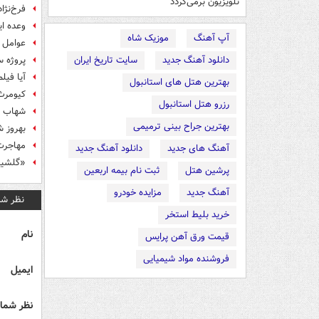
تلویزیون برمی‌گردد
فرخ‌نژا
وعده ای
آپ آهنگ
موزیک شاه
عوامل 
دانلود آهنگ جدید
سایت تاریخ ایران
پروژه س
آیا فیل
بهترین هتل های استانبول
کیومرث 
رزرو هتل استانبول
شهاب ح
بهترین جراح بینی ترمیمی
بهروز 
مهاجرت 
آهنگ های جدید
دانلود آهنگ جدید
«گلشیف
پرشین هتل
ثبت نام بیمه اربعین
آهنگ جدید
مزایده خودرو
نظر شم
خرید بلیط استخر
نام
قیمت ورق آهن پرایس
فروشنده مواد شیمیایی
ایمیل
نظر شما 