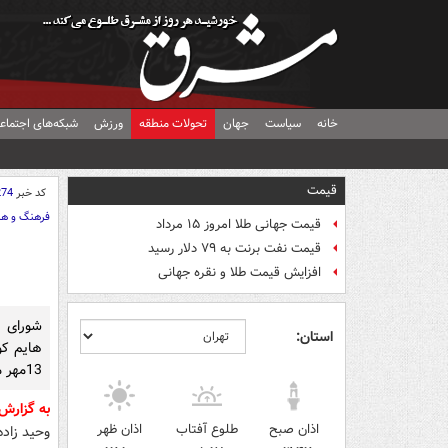
خانه
سیاست
جهان
تحولات منطقه
ورزش
شبکه‌های اجتماع
قیمت
کد خبر
274
فرهنگ و هن
قیمت جهانی طلا امروز ۱۵ مرداد
قیمت نفت برنت به ۷۹ دلار رسید
افزایش قیمت طلا و نقره جهانی
استان:
هایم کو
13مهر موافقت کرد.
به گزارش
اذان صبح
طلوع آفتاب
اذان ظهر
وحید زاده