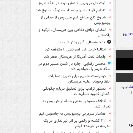
ثبت تاریخی‌ترین کاهش تردد در تنگه هرمز
تنظیم قولنامه برای اسناد سبزرنگ ممنوع شد
شروع تلخ مدافع تیم ملی پس از جدایی از
پرسپولیس
امضای توافق دفاعی بین عربستان، ترکیه و
۶ دستاورد بزرگ ایران در ۱۶۰ روز
پاکستان
۱۰ خوشحالی گل زودتر از موعد
ایتالیا خرید رادار اسرائیلی را متوقف کرد
واردات نفت آمریکا از عربستان صفر شد
محسن رضایی: اجازه باز شدن مسیر دوم در
تنگه هرمز را نخواهیم داد
درخواست عامری برای تعویق عملیات
انتقام‌جویانه علیه عربستان
دستور ترامپ برای تحقیق درباره چگونگی
افشای کمبود تسلیحات
ائتلاف سعودی مدعی حمله ارتش یمن به
نجران شد
هشدار سرمربی پرسپولیس به جاسوس تیم
۲۲ کشته و زخمی بر اثر تیراندازی در یک
و:
مدرسه در تایلند+ فیلم