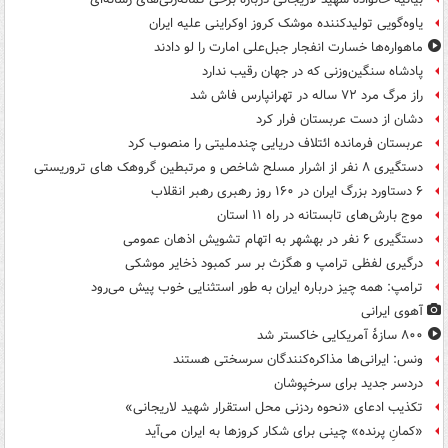
یاوه‌گویی تولیدکننده موشک کروز اوکراینی علیه ایران
ماهواره‌ها خسارت انفجار جبل‌علی امارت را لو دادند
پادشاه سنگین‌وزنی که در جهان رقیب ندارد
راز مرگ مرد ۷۲ ساله در تهرانپارس فاش شد
دشان از دست عربستان فرار کرد
عربستان فرمانده ائتلاف دریایی چندملیتی را منصوب کرد
دستگیری ۸ نفر از اشرار مسلح شاخص و مرتبطین گروهک های تروریستی
۶ دستاورد بزرگ ایران در ۱۶۰ روز رهبری رهبر انقلاب
موج بارش‌های تابستانه در راه ۱۱ استان
دستگیری ۶ نفر در بهشهر به اتهام تشویش اذهان عمومی
درگیری لفظی ترامپ و هگزث بر سر کمبود ذخایر موشکی
ترامپ: همه چیز درباره ایران به طور استثنایی خوب پیش می‌رود
آهوی ایرانی
۸۰۰ سازۀ آمریکایی خاکستر شد
ونس: ایرانی‌ها مذاکره‌کنندگان سرسختی هستند
دردسر جدید برای سرخپوشان
تکذیب ادعای «نحوه ردزنی محل استقرار شهید لاریجانی»
«کمانِ پرنده» چینی برای شکار کروزها به ایران می‌آید