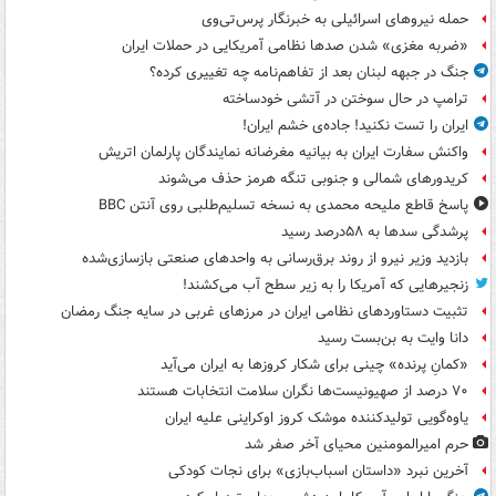
حمله نیروهای اسرائیلی به خبرنگار پرس‌تی‌وی
«ضربه مغزی» شدن صدها نظامی آمریکایی در حملات ایران
جنگ در جبهه لبنان بعد از تفاهم‌نامه چه تغییری کرده؟
ترامپ در حال سوختن در آتشی خودساخته
ایران را تست نکنید! جاده‌ی خشم ایران!
واکنش سفارت ایران به بیانیه مغرضانه نمایندگان پارلمان اتریش
کریدورهای شمالی و جنوبی تنگه هرمز حذف می‌شوند
پاسخ قاطع ملیحه محمدی به نسخه تسلیم‌طلبی روی آنتن BBC
پرشدگی سدها به ۵۸درصد رسید
بازدید وزیر نیرو از روند برق‌رسانی به واحدهای صنعتی بازسازی‌شده
زنجیرهایی که آمریکا را به زیر سطح آب می‌کشند!
تثبیت دستاوردهای نظامی ایران در مرزهای غربی در سایه جنگ رمضان
دانا وایت به بن‌بست رسید
«کمانِ پرنده» چینی برای شکار کروزها به ایران می‌آید
۷۰ درصد از صهیونیست‌ها نگران سلامت انتخابات هستند
یاوه‌گویی تولیدکننده موشک کروز اوکراینی علیه ایران
حرم امیرالمومنین محیای آخر صفر شد
آخرین نبرد «داستان اسباب‌بازی» برای نجات کودکی