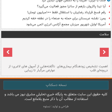
جنگ با ایران، آمریکا را به دشمن جهان تبدیل کرد
آیا تینا پاکروان بازهم از ساترا مجوز فعالیت می‌گیرد؟
رقم فسخ قرارداد رضاییان با استقلال فقط ۱۰۰میلیون تومان!
یمن: نقشه عربستان برای حمله به صنعاء را در نطفه خفه کردیم
آمریکا اوایل شهریور میزبان مجمع آژانس انرژی اتمی می‌شود
سلامت
اهمیت تشخیص زودهنگام بیماری‌های
ناگفته‌هایی از آمپول های لاغری؛ از
دریچه‌ای قلب
عوارض مرگبار تا زیبایی
تا
نسخه دسکتاپ
کليه حقوق اين سايت متعلق به پایگاه خبري-تحليلي مشرق نيوز می باشد و
استفاده از مطالب آن با ذکر منبع بلامانع است.
طراحی و تولید: نستوه