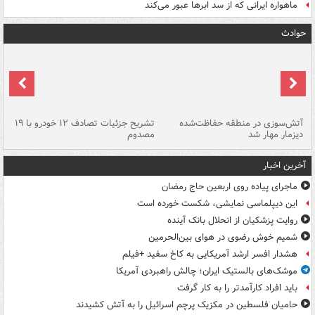
ماهواره ایرانی که از سد ابرها عبور می‌کند
حوادث
تصادف مرگبار در محور اهواز–شوش ۲
آتش‌سوزی در منطقه حفاظت‌شده
تشریح جزئیات تصادف ۱۲ خودرو با ۱۹
پا
دیزمار مهار شد
مصدوم
آخرین اخبار
ماجرای پیاده روی اربعین حاج رمضان
این دیپلماسی نمایشی، شکست خورده است
روایت پزشکیان از انحلال بانک آینده
شمیم خوش رضوی در هوای بین‌الحرمین
هشدار افسر ارشد آمریکایی به کاخ سفید +فیلم
موشک‌های بالستیک ایران؛ چالش راهبردی آمریکا
باید افراد کارآمدتر را به کار گرفت
حامیان فلسطین در مکزیک پرچم اسرائیل را به آتش کشیدند