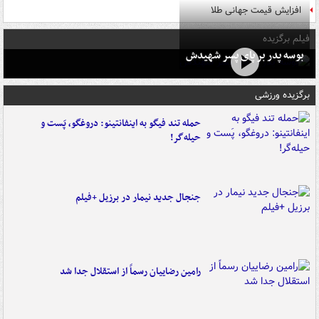
افزایش قیمت جهانی طلا
فیلم برگزیده
بوسه‌ پدر بر پای پسر شهیدش
برگزیده ورزشی
حمله تند فیگو به اینفانتینو: دروغگو، پَست‌ و
حیله‌گر!
جنجال جدید نیمار در برزیل +فیلم
رامین رضاییان رسماً از استقلال جدا شد