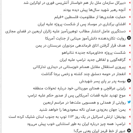
دبیرکل سازمان ملل باز هم خواستار آتش‌بس فوری در اوکراین شد
آنچه رهبر شهید سال‌ها پیش دیده بودند
حمایت هلندی‌ها از مظلومیت فلسطین +فیلم
افشای برکناری در موساد پس از شکست پروژه علیه ایران
دستگیری عامل انتشار مطالب توهین‌آمیز علیه زائران اربعین در فضای مجازی
روایت تکان‌دهنده دانش‌آموز مینابی از جنایت آمریکا
هدف قرار گرفتن اتاق‌ فرماندهی مزدوران عربستان در یمن
شکست پروژه «خاورمیانه جدید» نتانیاهو
گزافه‌گویی و لفاظی جدید ترامپ علیه ایران
پیروزی استقلال مقابل همنام خوزستانی در دیداری تدارکاتی
انفجار در حومه دمشق چند کشته و زخمی برجا گذاشت
بوسه‌ پدر بر پای پسر شهیدش
رایزنی عراقچی و همتای موریتانی خود درباره تحولات منطقه
موج تهدید علیه قضات آمریکایی پس از صدور حکم علیه ترامپ
روایتی از همدلی و همسویی ملت‌ها در مراسم اربعین
یمن: جهان به‌زودی صدای ناله سعودی‌ها را خواهد شنید
یونیفل: ارتش اسرائیل در یک روز ۱۱۳ توپ به جنوب لبنان شلیک کرده است
ترامپ: همه چیز درباره ایران به طور استثنایی خوب پیش می‌رود
عبور از خط قرمز ایران یعنی مرگ!