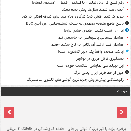
رقم فسخ قرارداد رضاییان با استقلال فقط ۱۰۰میلیون تومان!
آنچه رهبر شهید سال‌ها پیش دیده بودند
نیویورک تایمز فاش کرد: کارگروه ویژه سیا برای تفرقه افکنی در کوبا
پاسخ قاطع ملیحه محمدی به نسخه تسلیم‌طلبی روی آنتن BBC
ایران را تست نکنید! جاده‌ی خشم ایران!
هشدار سرمربی پرسپولیس به جاسوس تیم
هشدار افسر ارشد آمریکایی به کاخ سفید +فیلم
ایالات متحده واقعاً یک «ببر کاغذی» است!
دستگیری قاتل فراری در نوشهر
این دیپلماسی نمایشی، شکست خورده است
عبور از خط قرمز ایران یعنی مرگ!
رکوردشکنی پیش‌فروش جدیدترین گوشی‌های تاشوی سامسونگ
حوادث
برخورد پراید با تیر برق ۲ فوتی بر جای
حادثه غرق‌شدگی در طاقانک ۲ قربانی
پد