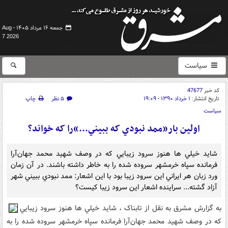
جمعه ۱۶ مرداد ۱۴۰۵ -
Aug
7 2026
سیاست
کد خبر
47677
تاریخ انتشار:
۱ خرداد ۱۳۹۰ - ۱۹:۰۹
۵ نظر
چاپ
سیاست
اولين بار«ممد نبودي که ببيني...»را که خواند؟
شايد خيلي ها هنوز سرود زيبايي که در وصف شهيد محمد جهان‌آرا
فرمانده سپاه خرمشهر سروده شده را به خاطر داشته باشند. در آن زمان
ورد زبان هر ايراني اين سرود زيبا بود با اين اشعار: ممد نبودي ببيني شهر
آزاد گشته... سراينده اشعار اين سرود زيبا کيست؟
به گزارش مشرق به نقل از تابناک ، شايد خيلي ها هنوز سرود زيبايي
که در وصف شهيد محمد جهان‌آرا فرمانده سپاه خرمشهر سروده شده را به