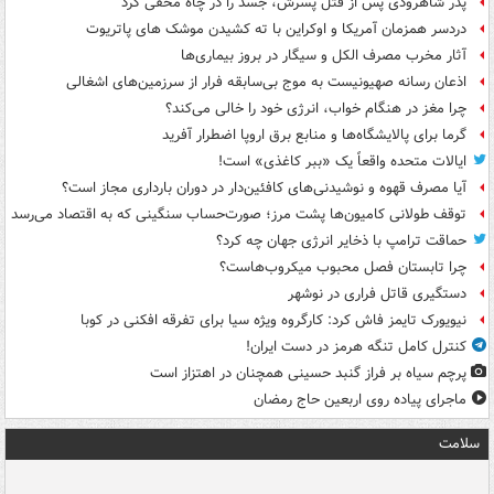
پدر شاهرودی پس از قتل پسرش، جسد را در چاه مخفی کرد
دردسر همزمان آمریکا و اوکراین با ته کشیدن موشک های پاتریوت
آثار مخرب مصرف الکل و سیگار در بروز بیماری‌ها
اذعان رسانه صهیونیست به موج بی‌سابقه فرار از سرزمین‌های اشغالی
چرا مغز در هنگام خواب، انرژی خود را خالی می‌کند؟
گرما برای پالایشگاه‌ها و منابع برق اروپا اضطرار آفرید
ایالات متحده واقعاً یک «ببر کاغذی» است!
آیا مصرف قهوه و نوشیدنی‌های کافئین‌دار در دوران بارداری مجاز است؟
توقف طولانی کامیون‌ها پشت مرز؛ صورت‌حساب سنگینی که به اقتصاد می‌رسد
حماقت ترامپ با ذخایر انرژی جهان چه کرد؟
چرا تابستان فصل محبوب میکروب‌هاست؟
دستگیری قاتل فراری در نوشهر
نیویورک تایمز فاش کرد: کارگروه ویژه سیا برای تفرقه افکنی در کوبا
کنترل کامل تنگه هرمز در دست ایران!
پرچم سیاه بر فراز گنبد حسینی همچنان در اهتزاز است
ماجرای پیاده روی اربعین حاج رمضان
سلامت