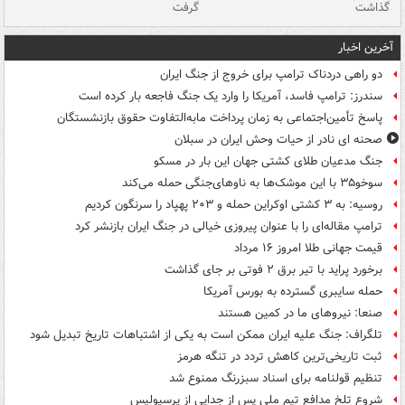
گذاشت
گرفت
جس
آخرین اخبار
دو راهی دردناک ترامپ برای خروج از جنگ ایران
سندرز: ترامپ فاسد، آمریکا را وارد یک جنگ فاجعه بار کرده است
پاسخ تأمین‌اجتماعی به زمان پرداخت مابه‌التفاوت حقوق بازنشستگان
صحنه ای نادر از حیات وحش ایران در سبلان
جنگ مدعیان طلای کشتی جهان این بار در مسکو
سوخو۳۵ با این موشک‌ها به ناوهای‌جنگی حمله می‌کند
روسیه: به ۳ کشتی اوکراین حمله و ۲۰۳ پهپاد را سرنگون کردیم
ترامپ مقاله‌ای را با عنوان پیروزی خیالی در جنگ ایران بازنشر کرد
قیمت جهانی طلا امروز ۱۶ مرداد
برخورد پراید با تیر برق ۲ فوتی بر جای گذاشت
حمله سایبری گسترده به بورس آمریکا
صنعا: نیروهای ما در کمین‌ هستند
تلگراف: جنگ علیه ایران ممکن است به یکی از اشتباهات تاریخ تبدیل شود
ثبت تاریخی‌ترین کاهش تردد در تنگه هرمز
تنظیم قولنامه برای اسناد سبزرنگ ممنوع شد
شروع تلخ مدافع تیم ملی پس از جدایی از پرسپولیس