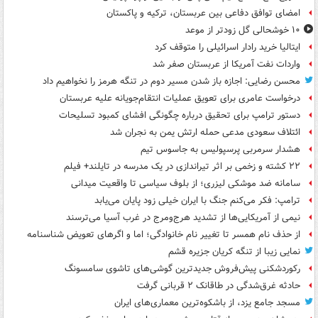
امضای توافق دفاعی بین عربستان، ترکیه و پاکستان
۱۰ خوشحالی گل زودتر از موعد
ایتالیا خرید رادار اسرائیلی را متوقف کرد
واردات نفت آمریکا از عربستان صفر شد
محسن رضایی: اجازه باز شدن مسیر دوم در تنگه هرمز را نخواهیم داد
درخواست عامری برای تعویق عملیات انتقام‌جویانه علیه عربستان
دستور ترامپ برای تحقیق درباره چگونگی افشای کمبود تسلیحات
ائتلاف سعودی مدعی حمله ارتش یمن به نجران شد
هشدار سرمربی پرسپولیس به جاسوس تیم
۲۲ کشته و زخمی بر اثر تیراندازی در یک مدرسه در تایلند+ فیلم
سامانه ضد موشکی لیزری؛ از بلوف سیاسی تا واقعیت میدانی
ترامپ: فکر می‌کنم جنگ با ایران خیلی زود پایان می‌یابد
نیمی از آمریکایی‌ها از تشدید هرج‌ومرج در غرب آسیا می‌ترسند
از حذف نام همسر تا تغییر نام خانوادگی؛ اما و اگرهای تعویض شناسنامه
نمایی زیبا از تنگه کریان جزیره قشم
رکوردشکنی پیش‌فروش جدیدترین گوشی‌های تاشوی سامسونگ
حادثه غرق‌شدگی در طاقانک ۲ قربانی گرفت
مسجد جامع یزد، از باشکوه‌ترین معماری‌های ایران