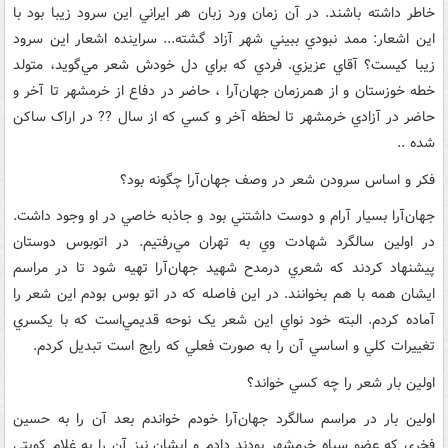
خاطر داشته باشند. در آن زمان ورد زبان هر ايراني اين سرود زيبا بود با
اين اشعار: ممد نبودي ببيني شهر آزاد گشته... سراينده اشعار اين سرود
زيبا کيست؟ آقاي عزيزي. فردي که براي دل خودش شعر مي‌گويد، متولد
خطه خوزستان و از همرزمان جهان‌آرا ، حاضر در دفاع از خرمشهر تا آخر و
حاضر در آزادي خرمشهر تا لحظه آخر و کسي که از سال ?? در اراک ساکن
شده ..
فکر و اساس سرودن شعر در وصف جهان‌آرا چگونه بود؟
جهان‌آرا بسيار آرام و دوست داشتني بود و جاذبه خاصي در او وجود داشت.
در اولين سالگرد شهادت وي به تهران مي‌رفتيم. در اتوبوس دوستان
پيشنهاد کردند که شعري درمدح شهيد جهان‌آرا تهيه شود تا در مراسم
ايشان همه با هم بخوانند. در اين فاصله که در اتو بوس بودم اين شعر را
آماده کردم. البته خود نواي اين شعر يک نوحه قديمي‌است که با يکسري
تغييرات کلي و اساسي آن را به صورت فعلي که رايج است تبديل کردم.
اولين بار شعر را چه کسي خواند؟
اولين بار در مراسم سالگرد جهان‌آرا خودم خواندم بعد آن را به حسين
فخري که عضو سپاه خرمشهر بودند دادم و ايشان نيز آن را به غلام کويتي