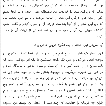
پور دادند. درسال ?? به پيشنهاد کويتي پور تغييراتي در آن دادم. البته آن
زماني که وي اين شعر را خواندند من درمنطقه مهران بودم و در آنجا ديدم
يکي از بچه هاي دزفول اين شعر را زمزمه مي‌کند و برايم جاي تعجب بود
که وي اين شعر را از کجا به‌دست آورده. از او سوال کردم و گفت، شب
گذشته کويتي پور آن را خوانده و من هم تعدادي از ابيات آن را حفظ
کردم.
آيا سرودن اين اشعار با يک انگيزه دروني خاص بود؟
اين اشعار خودشان به سراغ آدم مي‌آيند و در آن فضا که قرار بگيري آن
روحيه ايجاد مي‌شود و مثل يک رايحه دلنشين يا يک ابر زودگذر است که
بايد سريع آن را جذب کني و به آن سبک و سياق بدهي تا ماندگار شود و
در غير اين صورت مي‌گريند و مي‌روند به‌طور مثال در مورد شعر زير که
کويتي پور خوانده بودند همان شعر «ياران چه غريبانه رفتند از اين خانه»
يک شاعر ديگر اين شعر را گفته بود و من هم بدون آنکه از شعر وي
اطلاعي داشته باشم شعري با همين سبک و سياق درمدح خرمشهر سرودم
به کويتي پور دادم که وي نيز اين اشعار را با هم تلفيق کرد و اين سرود
ياران چه غريبانه را خواندند که چند بيت از اشعار آن توسط من سروده