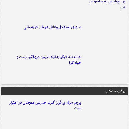
پیروزی استقلال مقابل همنام خوزستانی
حمله تند فیگو به اینفانتینو: دروغگو، پَست‌ و
حیله‌گر!
برگزیده عکس
پرچم سیاه بر فراز گنبد حسینی همچنان در اهتزاز
است