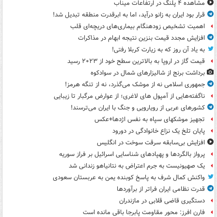
مشاهده ۴ پلنگ در ارتفاعات میناب
قرار بود ایران به زانو درآید، اما به ابرقدرت منطقه تبدیل شد!
اهمیت تشخیص زودهنگام بیماری‌های دریچه‌ای قلب
افزایش مجدد قیمت بنزین نتیجه ابهام در مذاکرات
به یاد آن روز که به زیارت کربلا رفتی!
قیمت گاز در اروپا به بالاترین سطح خود از ۲۰۲۳ رسید
برداشت برنج از شالیزارهای شمال در سوادکوه
جمهوری اسلامی نه از موشک می‌گذرد، نه از تنگه هرمز!
ناگفته‌هایی از آمپول های لاغری؛ از عوارض مرگبار تا زیبایی
کشورهای عربی از رویارویی و جنگ با ایران می‌ترسند!
تجهیز موشکهای سپاه به نفس اژدها+عکس
پایان تلخ یک نزاع خانوادگی در دورود
افزایش بی‌سابقه سرقت سوخت در انگلیس
پرواز بالگردها و پهپادهای شناسایی اسرائیل بر فراز سوریه
یک صهیونیست به جرم اعتراض به نتانیاهو زندانی شد
واکنش کمال شرف به پاسخ کوبنده یمن به عربستان سعودی
قدرت نظامی ایران فراتر از برآوردها
دستگیری قاضی قلابی در مازندران
فارن افرز: محور مقاومت پابرجا باقی مانده است