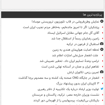
پربازدیدترین ها
نمایش وطن‌فروشی در قاب تلویزیون تروریستی موساد!
پزشکیان: اگر تا امروز مانده‌ایم، به‌خاطر مردم نجیب ایران است
آقای گل جام جهانی مقابل اسرائیل ایستاد
رامین رضاییان رسماً از استقلال جدا شد
استقبال از فرعون در ترکیه
لحظه اصابت هواپیمای هندی به زمین
علت انفجار جبل‌علی امارات اعلام شد
ترامپ وعدۀ تسلیم ایران داد، تحقیر نصیبش شد
تفاهم ایران و عمان در آستانه نهایی شدن است
تمرین رزمی تکاوران ارتش
انفجار در جایگاه CNG صحنه یک کشته و سه مصدوم برجا گذاشت
۳ کاپیتان ایران بدون پیشنهاد بزرگ
توئیت وزیر ارشاد درباره یک تکذیبیه از دفتر رهبری
نشست وزیران خارجه مصر، ترکیه، پاکستان و عربستان
بازیکنان بی‌کیفیت، پرسپولیس را از قهرمانی دور کردند