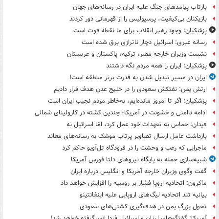
بازتاب پیامدهای جنگ علیه ایران در رسانه‌های جهان
بازیکنان بی‌کیفیت، پرسپولیس را از قهرمانی دور کردند
پزشکیان: وجود رهبر انقلاب برای ما نقطه قوت است
رسانه عبری: اسرائیل دچار ناترازی برق شده است
نشست وزیران خارجه مصر، ترکیه، پاکستان و عربستان
پزشکیان: ایران را همه مردم نگه داشتند
ایران در مسیر تبدیل شدن به قدرت برتر منطقه است!
ارتش یمن: نفتکش سعودی را در خلیج عدن هدف قرار دادیم
پزشکیان: اگر تا امروز مانده‌ایم، به‌خاطر مردم نجیب ایران است
ادامه ناامنی و خشونت در آمریکا؛ چندین کشته در کارولینای شمالی
فیدان: حماس به تعهدات خود عمل کرد، امّا اسرائیل نه
بازداشت عامل ارسال تصاویر پرتاب موشک به رسانه‌های معاند
ماجرایی که رعب و وحشت را در فرودگاه تل‌آویو حاکم کرد
شبیه‌سازی حمله به پایگاه نیروهای دلتا فورس آمریکا
گفت وگوی وزیران خارجه آمریکا و انگلیس درباره ایران
ماکرون: اتحادیه اروپا فشار بر روسیه را افزایش خواهد داد
بیانیه تند اتحادیه لیگ‌های اروپایی علیه اینفانتینو
تحول بزرگ یمن در هدف‌گیری کشتی‌های سعودی
آمریکا: گفتگوهای لبنان و اسرائیل فردا ازسرگرفته خواهد شد!