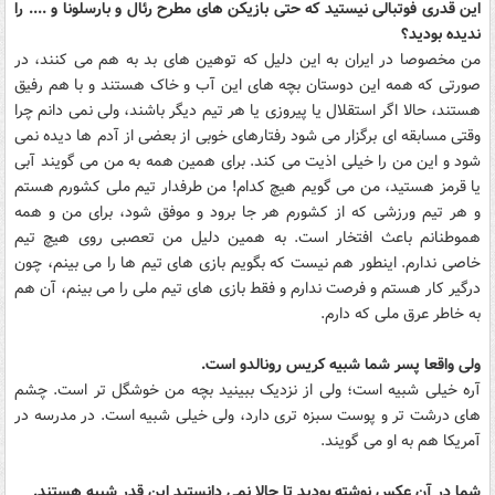
این قدری فوتبالی نیستید که حتی بازیکن های مطرح رئال و بارسلونا و .... را
ندیده بودید؟
من مخصوصا در ایران به این دلیل که توهین های بد به هم می کنند، در
صورتی که همه این دوستان بچه های این آب و خاک هستند و با هم رفیق
هستند، حالا اگر استقلال یا پیروزی یا هر تیم دیگر باشند، ولی نمی دانم چرا
وقتی مسابقه ای برگزار می شود رفتارهای خوبی از بعضی از آدم ها دیده نمی
شود و این من را خیلی اذیت می کند. برای همین همه به من می گویند آبی
یا قرمز هستید، من می گویم هیچ کدام! من طرفدار تیم ملی کشورم هستم
و هر تیم ورزشی که از کشورم هر جا برود و موفق شود، برای من و همه
هموطنانم باعث افتخار است. به همین دلیل من تعصبی روی هیچ تیم
خاصی ندارم. اینطور هم نیست که بگویم بازی های تیم ها را می بینم، چون
درگیر کار هستم و فرصت ندارم و فقط بازی های تیم ملی را می بینم، آن هم
به خاطر عرق ملی که دارم.
ولی واقعا پسر شما شبیه کریس رونالدو است.
آره خیلی شبیه است؛ ولی از نزدیک ببینید بچه من خوشگل تر است. چشم
های درشت تر و پوست سبزه تری دارد، ولی خیلی شبیه است. در مدرسه در
آمریکا هم به او می گویند.
شما در آن عکس نوشته بودید تا حالا نمی دانستید این قدر شبیه هستند.