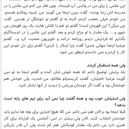
این عکس را برای من در واتس آپ فرستاد. چون فکر می کنم این عکس را در
مدرسه اش زده بودند؛ گفت ببین اینجا می گویند من شبیه رونالدو هستم.
من خودم خیلی تعجب کردم. البته به او گفتم تو خوشگل تر هستی. گفت
چی میگی؟ این قهرمان است! گفتم تو هم با تلاش هایت یک روز قهرمان می
شوی و ... یک مقدار با او مزاح کردم و بعد گفتم این عکس را در اینستاگرام
بگذارم که فردایش دیدم روزنامه درآمد و تلویزیون صحبت کرد و... گفتم
عرشیا اینجا جهانی شدی! گفت چرا اینکار را کردی؟ گفتم برای دل خودم این
کار را کردم و نمی دانستم اینطور می شود.
ولی همه استقبال کردند.
بله برایش توضیح دادم که همه خوش شان آمده و گفتم اینجا به تو نمی
گویند عرشیا خلیلیان، گفتند کریستیانو مقانلو، می خندید. ولی خودش هم
خوشحال بود و گفت اگر دوستان ورزشی را دیدید از آنها تشکر کنید.
ولی استیلش خوب بود و همه گفتند چرا نمی آید برای تیم های پایه تست
بدهد؟
قبلا اینجا بود و الان هم نمی دانم. من کلا هیچ اجباری برای بچه ها ندارم باید
خودشان انتخاب کنند. الان ولی بیشتر در لس آنجلس یک قرارداد برای کار
هنری دارد می دانم یک مقدار فوتبالش هم کم شده. ولی آن قدر بازیکن