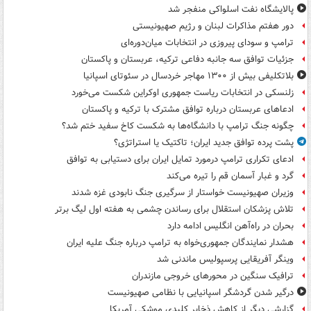
پالایشگاه نفت اسلواکی منفجر شد
دور هفتم مذاکرات لبنان و رژیم صهیونیستی
ترامپ و سودای پیروزی در انتخابات میان‌دوره‌ای
جزئیات توافق سه جانبه دفاعی ترکیه، عربستان و پاکستان
بلاتکلیفی بیش از ۱۳۰۰ مهاجر خردسال در سئوتای اسپانیا
زلنسکی در انتخابات ریاست جمهوری اوکراین شکست می‌خورد
ادعاهای عربستان درباره توافق مشترک با ترکیه و پاکستان
چگونه جنگ ترامپ با دانشگاه‌ها به شکست کاخ سفید ختم شد؟
پشت پرده توافق جدید ایران؛ تاکتیک یا استراتژی؟
ادعای تکراری ترامپ درمورد تمایل ایران برای دستیابی به توافق
گرد و غبار آسمان قم را تیره می‌کند
وزیران صهیونیست خواستار از سرگیری جنگ نابودی غزه شدند
تلاش پزشکان استقلال برای رساندن چشمی به هفته اول لیگ برتر
بحران در راه‌آهن انگلیس ادامه دارد
هشدار نمایندگان جمهوری‌خواه به ترامپ درباره جنگ علیه ایران
وینگر آفریقایی پرسپولیس ماندنی شد
ترافیک سنگین در محورهای خروجی مازندران
درگیر شدن گردشگر اسپانیایی با نظامی صهیونیست
گزارشی دیگر از کاهش ذخایر کلیدی موشکی آمریکا