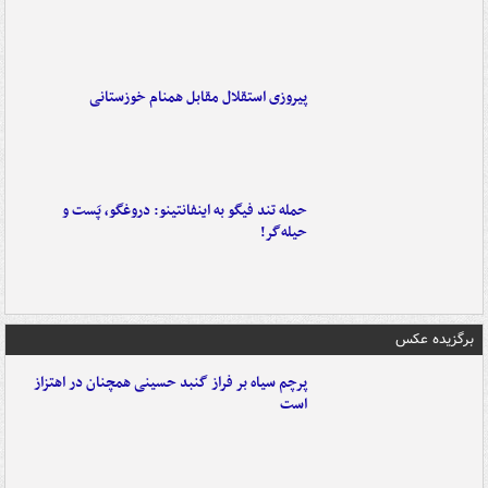
پیروزی استقلال مقابل همنام خوزستانی
حمله تند فیگو به اینفانتینو: دروغگو، پَست‌ و
حیله‌گر!
برگزیده عکس
پرچم سیاه بر فراز گنبد حسینی همچنان در اهتزاز
است