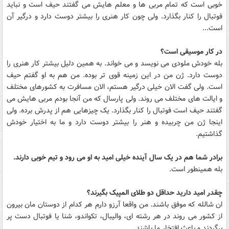
خوبی است که تمام مربی ها و معلم هایش می گفتند حیف است و نباید
فوتبال را کنار بگذارد. ولی چون کار هنری را بیشتر دوست دارد و درگیر آن
است...
در کار موسیقی است؟
بله خودش ملودی می نویسد و می خواند. به همین دلیل بیشتر کار هنری را
دوست دارد. ژن من در این زمینه قوی تر بوده. من هم به او گفتم حیف
است. ولی گفت الان خیلی درگیر هستم، الان مسافرت به کشورهای مختلف
و ایالت های مختلف می روند. ولی پارسال که من آنجا بودم مربی هایش می
گفتند حیف است فوتبال را کنار بگذارد. یک چیزهایی هم از پدرش برده. ولی
اینجا ژن من چربیده و هنر را بیشتر دوست دارد و ما به اختیار خودش
گذاشتیم.
برادر شما هم در یک سال آینده خیلی امید به او می رود و تیم خوبی دارند.
بله همینطور است.
چقدر امید دارید حداقل دو طلای المپیک بگیرند؟
ان شالله که موفق باشند. من واقعا آرزو دارم هر کدام از دوستان مان بیرون
از کشور می روند در هر رشته ای، والیبال، تکواندو، شنا یا فوتبال دست پر
برگردند و باعث افتخار ما باشند.