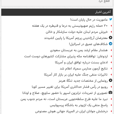
قطع کرد
گذ
آخرین اخبار
ماموریت در حال پایان است!
۲۰ حمله رژیم صهیونیستی به درعا و قنیطره در یک هفته
خیزش مردم لبنان علیه دولت سازشکار و خائن
معترضان آرژانتینی پرچم آمریکا را پایین کشیدند
شکاف‌های عمیق در اسرائیل!
هشدار مقام ارشد یمن به عربستان سعودی
اردوغان: توافقنامه مکه پذیرای مشارکت کشورهای دوست است
ادعای بسنت درباره توافق ایران و آمریکا
نتایج آزمون مدارس سمپاد اعلام شد
تاثیرات منفی جنگ علیه ایران بر بازار کار آمریکا
رونمایی از مختصات جدید تنگۀ هرمز
روبیو در رأس فشار حداکثری آمریکا برای تغییر مسیر کوبا
تصویری از تمرینات ترابزون اسپور با حضور ساویچ، صلاح و اونانا
نبرد ما علیه طرح سلطه‌جویی عربستان است، نه مردم جنوب یمن
پاسخ منفی یک لژیونر به باشگاه پرسپولیس
درخشش جوانان ایران در المپیاد جهانی هوش مصنوعی