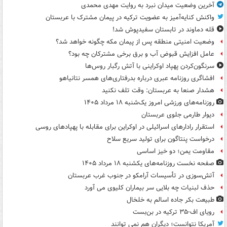
آخرین وضعیت میدان نبرد به روایت مهدی محمدی
واکنش کنایه‌آمیز به عضویت ترکیه در پیمان مشترک با عربستان
قله دماوند در تابستان سفیدپوش شد!
وضعیت امنیتی منطقه پس از پیمان مکه چگونه خواهد شد؟
عامل افزایش قبوض آب و برق برخی مشترکان چه بود؟
سرنگون‌کردن پهپاد اوکراینی با آتش رگبار روس‌ها
افشاگری روزنامه عبری درباره بدرفتاری‌های همسر نتانیاهو
هشدار صنعا به عربستان: وقت تلف نکنید
روزنامه‌های ورزشی امروز یک‌شنبه ۱۸ مرداد ۱۴۰۵
دیوار طارمی جلوی عربستان
استقرار رادارهای اسرائیلی در اوکراین برای مقابله با پهپادهای روسی
درخواست پنتاگون برای تولید سریع سلاح
مقاومت یمن؛ دو خیز اساسی
صفحه نخست روزنامه‌های یکشنبه ۱۸ مرداد ۱۴۰۵
آتش‌سوزی در تأسیسات آرامکو در جنوب غرب عربستان
حذف لبنیات چه بلایی سر بیماران کلیوی می آورد
طبیعت بکر جاده اسالم به خلخال
رویای اف-۳۵ ترکیه در بن‌بست
آمریکا نتوانست؛ دیگران هم نمی توانند