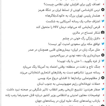
اهداف ژاپن برای افزایش توان نظامی چیست؟
ترس کارشناس کویتی از تسلط ایران بر تنگۀ هرمز
هشدار پلیس تهران بزرگ به «کودک‌بلاگرها»
اعتراف جالب یک رسانه آمریکایی به شکست
قرص آزمایشی که می‌تواند درمان HIV را متحول کند
شکار تمساح در مالزی
دلایل پارگی رگ خونی در چشم
توافق مکه برای سعودی امنیت آور نیست!
علل مرگ زنان در ایران؛ بیماری‌های قلبی همچنان در صدر
میدان‌داری یک دهه نودی در بین‌الحرمین
از غزه بگویید...! حتی با یک توییت!
جنگ تاج و تخت در منطقه؛ وقتی اعتماد به آمریکا رنگ می‌بازد
رسانه عبری: نتانیاهو دست به رفتارهای انتحاری انتخاباتی می‌زند
از مظلوم‌نمایی براندازها تا افشای دروغ مراد ویسی
حملات توپخانه‌ای رژیم صهیونیستی به جنوب لبنان
صفار هرندی: تشییع تاریخی رهبر انقلاب تاثیر شگرفی بر صحنه نبرد داشت
توضیحات معاون امنیتی و انتظامی وزیر کشور درباره قتل حمیدرضا رجب زاده
بازتاب پیامدهای جنگ علیه ایران در رسانه‌های جهان