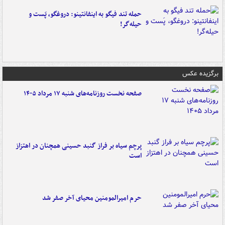
حمله تند فیگو به اینفانتینو: دروغگو، پَست‌ و
حیله‌گر!
برگزیده عکس
صفحه نخست روزنامه‌های شنبه ۱۷ مرداد ۱۴۰۵
پرچم سیاه بر فراز گنبد حسینی همچنان در اهتزاز
است
حرم امیرالمومنین محیای آخر صفر شد