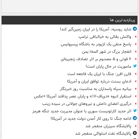
پربازدیدترین ها
شاید روسیه، آمریکا را در ایران زمین‌گیر کند!
واکنش بقائی به خیالبافی ترامپ
پاسخ منفی یک لژیونر به باشگاه پرسپولیس
انفجار بزرگ در شهر المخا یمن
۶ فوتی و ۵ مصدوم بر اثر تصادف زنجیره‌ای
ماموریت در حال پایان است!
فارن افرز: جنگ با ایران یک فاجعه است
ادعای بسنت درباره توافق ایران و آمریکا
بیانیه سپاه پاسداران به مناسبت روز خبرنگار
استقرار انبوه «دی‌اف‑۱۷» و پایان عصر پدافند آمریکا +عکس
درگیری اعضای داعش و نیروهای جولانی در سیده زینب
اثر جدید کارتونیست سوری با عنوان مدیریت جدید تنگه هرمز
ادامه جنگ تا روی کار آمدن دولت جدید در آمریکا!
پالایشگاه سیزران منفجر شد
پالایشگاه نفت اسلواکی منفجر شد