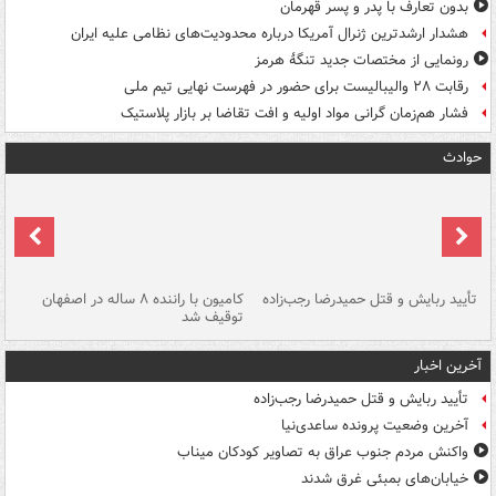
بدون تعارف با پدر و پسر قهرمان
هشدار ارشدترین ژنرال آمریکا درباره محدودیت‌های نظامی علیه ایران
رونمایی از مختصات جدید تنگۀ هرمز
رقابت ۲۸ والیبالیست برای حضور در فهرست نهایی تیم ملی
فشار هم‌زمان گرانی مواد اولیه و افت تقاضا بر بازار پلاستیک
حوادث
تأیید ربایش و قتل حمیدرضا رجب‌زاده
کامیون با راننده ۸ ساله در اصفهان
"س
توقیف شد
آخرین اخبار
تأیید ربایش و قتل حمیدرضا رجب‌زاده
آخرین وضعیت پرونده ساعدی‌نیا
واکنش مردم جنوب عراق به تصاویر کودکان میناب
خیابان‌های بمبئی غرق شدند