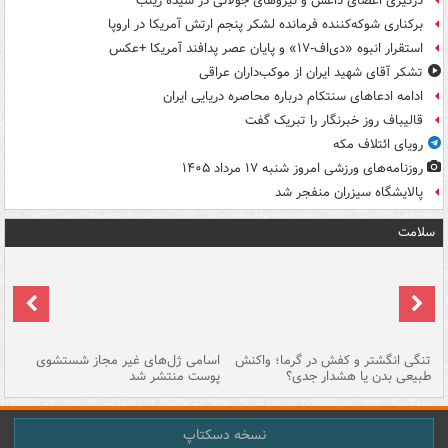
درگیری اعضای داعش و نیروهای جولانی در سیده زینب
برکناری شوکه‌کننده فرمانده لشکر پنجم ارتش آمریکا در اروپا
استقرار انبوه «دی‌اف‑۱۷» و پایان عصر پدافند آمریکا +عکس
تشکر آقای شهید ایران از موکب‌داران عراقی
ادامه ادعاهای سنتکام درباره محاصره دریایی ایران
قالیباف روز خبرنگار را تبریک گفت
رویای ائتلاف مکه
روزنامه‌های ورزشی امروز ‌شنبه ۱۷ مرداد ۱۴۰۵
پالایشگاه سیزران منفجر شد
سلامت
تنگی انگشتر و کفش در گرما؛ واکنش
اسامی ژل‌های غیر مجاز شستشوی
مر
طبیعی بدن یا هشدار جدی؟
پوست منتشر شد
نسخه دسکتاپ