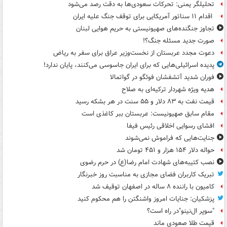
تحلیلگر یمنی: تحرکات سعودی‌ها به دقت رصد می‌شود
اقدام ۱۱ سناتور آمریکایی برای توقف جنگ علیه ایران
تجاوز جنگنده‌های صهیونیستی به حریم هوایی لبنان
صورت جدید مسئله جنگ؟!
دعوت مجدد عربستان از نخست‌وزیر عراق برای سفر به ریاض
پدیده اسرائیلی‌هایی که برای ایران جاسوسی می‌کنند، پایان ندارد!
فوران شدید آتشفشان فوئگو در گواتمالا
هدیه ویژه شهردار ترکیه‌ای به صلاح
قیمت نفت به ۸۳ دلار و ۵۵ سنت در هر بشکه رسید
مقام سابق صهیونیست: عربستان ببر کاغذی است
افشای رسوایی اخلاقی رئیس فیفا
جنایت‌هایی که فراموش نمی‌شوند
حواله دلار ۱۵۴ هزار و ۴۵۱ تومان شد
نصب کتیبه‌های شهادت امام رضا(ع) در حرم رضوی
تبریک کاربران فضای مجازی به مناسبت روز خبرنگار
کامیون با راننده ۸ ساله در اصفهان توقیف شد
پزشکیان: جنایات امروز واشنگتن را هم محکوم کنید
"سوپر ال‌نینو"در راه است؟
قیمت طلا صعودی ماند