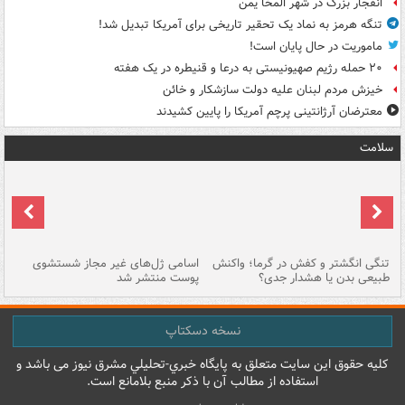
انفجار بزرگ در شهر المخا یمن
تنگه هرمز به نماد یک تحقیر تاریخی برای آمریکا تبدیل شد!
ماموریت در حال پایان است!
۲۰ حمله رژیم صهیونیستی به درعا و قنیطره در یک هفته
خیزش مردم لبنان علیه دولت سازشکار و خائن
معترضان آرژانتینی پرچم آمریکا را پایین کشیدند
سلامت
تنگی انگشتر و کفش در گرما؛ واکنش
اسامی ژل‌های غیر مجاز شستشوی
مر
طبیعی بدن یا هشدار جدی؟
پوست منتشر شد
نسخه دسکتاپ
کليه حقوق اين سايت متعلق به پایگاه خبري-تحليلي مشرق نيوز می باشد و
استفاده از مطالب آن با ذکر منبع بلامانع است.