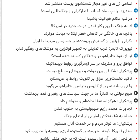
اسامی ژل‌های غیر مجاز شستشوی پوست منتشر شد
سندرز: ترامپ نماد فساد، اقتدارگرایی و جنگ‌طلبی است!
مراقب علائم هپاتیت باشید!
ادامه جنگ تا روی کار آمدن دولت جدید در آمریکا!
باغچه‌های خانگی در کاهش خطر ابتلا به دیابت موثرند
نگرانی تل‌آویو از گسترش پرونده‌های جاسوسی مرتبط با ایران
نیویورک تایمز: غرب تمایلی به تجهیز اوکراین به موشک‌های رهگیر ندارد
آیا از نفوذ نتانیاهو در واشنگتن کاسته شده است؟
توافق پرو و مکزیک بر سر ازسرگیری روابط دیپلماتیک
پزشکیان: شکافی بین دولت و نیروهای مسلح نیست
تاکید نخست‌وزیر عراق بر تقویت روابط با عربستان
وقتی رسانه عبری از کابوس بنیامین نتانیاهو می‌گوید
هیچ دولتی به اندازۀ ما در جهت سیاست‌های رهبری قدم برنداشت
پزشکیان: هرگز استعفا نداده‌ام و نخواهم داد
تجاوزات مجدد رژیم صهیونیستی به جنوب لبنان
حمله به ۱۵ نفتکش‌ اماراتی از ابتدای جنگ
پزشکیان: ما نوکر مردم و در خدمت آنان هستیم
سنای آمریکا لایحه تحریم‌های گسترده انرژی روسیه را تصویب کرد
عراقچی: زمان آن فرا رسیده است که به خود متکی باشیم