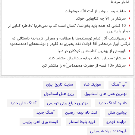
اخبار مرتبط
خاطره رضا سرشار از آیت الله خوشوقت
سرشار در 91 چه کتابهایی خواند
10 کتابی که همه باید بخوانند/ 7سال است کتاب نمی‌خرم! /خاطره کتابی از
دیدار با رهبری
رهبرانقلاب آثار کدام نویسنده‌ها را مطالعه و معرفی کرده‌اند/ داستانی که
نرگس آبیار درمحضر آقا خواند/ نقد رهبری به کلیدر و نوشته‌های احمدمحمود
فهرستی از بهترین کتاب‌های کودکان در دنیا
سرشار: مدیران ارشاد درباره بیت‌المال احتیاط کنند
سرشار «10 قصه از حضرت محمد(ص)» را منتشر کرد
آپ آهنگ
موزیک شاه
سایت تاریخ ایران
بهترین هتل های استانبول
رزرو هتل استانبول
دانلود آهنگ جدید
بهترین جراح بینی ترمیمی
آهنگ های جدید
پرشین هتل
ثبت نام بیمه اربعین
آهنگ جدید
مزایده خودرو
خرید بلیط استخر
قیمت ورق آهن پرایس
فروشنده مواد شیمیایی