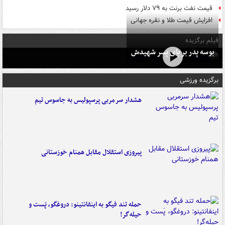
قیمت نفت برنت به ۷۹ دلار رسید
افزایش قیمت طلا و نقره جهانی
فیلم برگزیده
بوسه‌ پدر بر پای پسر شهیدش
برگزیده ورزشی
هشدار سرمربی پرسپولیس به جاسوس تیم
پیروزی استقلال مقابل همنام خوزستانی
حمله تند فیگو به اینفانتینو: دروغگو، پَست‌ و
حیله‌گر!