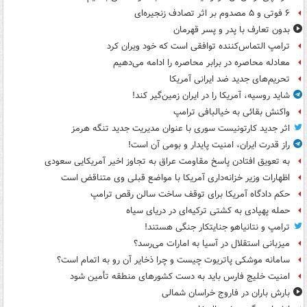
۶ فوتی و ۵ مصدوم بر اثر تصادف زنجیره‌ای
بدون تعارف با پدر و پسر قهرمان
ترامپ التماس‌کننده توافقی است که خود ویران کرد
معادله محاصره در برابر محاصره را ادامه می‌دهیم
تحریم‌های جدید ضد ایرانی آمریکا
شاید روسیه، آمریکا را در ایران زمین‌گیر کند!
واکنش بقائی به خیالبافی ترامپ
اثر جدید کارتونیست سوری با عنوان مدیریت جدید تنگه هرمز
راز قدرت ایران، امنیت پایدار و بومی آن است!
به تعویق افتادن پاسخ مقاومت عراق به تجاوز اخیر آمریکایی سعودی
اظهارات وزیر خزانه‌داری آمریکا با مواضع قبلی وی متناقض است
حکم دادگاه آمریکا برای توقف ساخت سالن رقص ترامپ
حمله پهپادی به کشتی ترکیه‌ای در دریای سیاه
ترامپ و نتانیاهو جنایتکار جنگی هستند!
میزبانی استقلال در آسیا به امارات می‌رسد؟
سامانه موشکی پاتریوت چیست و چرا ذخایر آن رو به اتمام است؟
امنیت خلیج فارس باید به دست کشورهای منطقه تأمین شود
بارش باران در فاروج خراسان شمالی