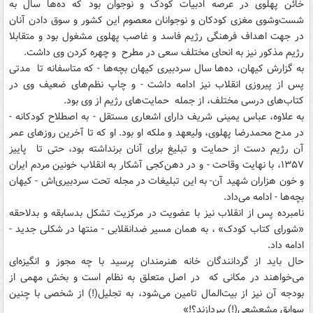
خائن پهلوی در عرصه ادبیات کودک و نوجوان بود که ده‌ها سال به
شست‌وشوی مغزی کودکان و نوجوانان معصوم این کشور و سوق دادن آنان
در جهت اهداف فرهنگی رژیم فاسد و غاصب پهلوی مشغول بود و متقابلا
رژیم مذکور نیز به انحای مختلف سعی در مطرح و چهره کردن وی داشت.
به گزارش کیهان، ده‌ها سال سردبیری کیهان بچه‌ها - که متاسفانه تا مدتی
پس از پیروزی انقلاب نیز ادامه داشت - و چاپ نظم‌های ضعیف وی در
کتاب‌های درسی مختلف، از جمله حمایت‌های رژیم از وی بود.
به علاوه، عباس یمینی ‌شریف دارای اشعاری مستقل - به اصطلاح کودکانه -
در مدح محمدرضا پهلوی، ولیعهد و ملکه او بود. او که تا آخرین روزهای عمر
آن رژیم دست از حمایت و تبلیغ برای آنان برنداشته بود، حتی تا پاییز
۱۳۵۷، با نهایت وقاحت - و در دهن‌کجی آشکار به انقلاب خونین مردم ایران
و خون هزاران شهید آن- به این تبلیغات در مجله تحت سردبیری‌اش - کیهان
بچه‌ها - ادامه می‌داد.
نامبرده پس از انقلاب نیز با عضویت در مرکزیت تشکل بدسابقه و بدلاحقه
«شورای کتاب کودک» ، به همان مسیر ضدانقلابی - منتها در شکلی جدید -
ادامه داد.
حال باید از گردانندگان خانه هنرمندان پرسید با چه مجوز و انگیزه‌ای
می‌خواهند در مکانی که در اصل متعلق به نظام است و بخش مهمی از
بودجه آن نیز از بیت‌المال تامین می‌شود، به تجلیل‌(!) از شخصی با چنین
سوابق مشعشعی(!) بپردازند؟!»