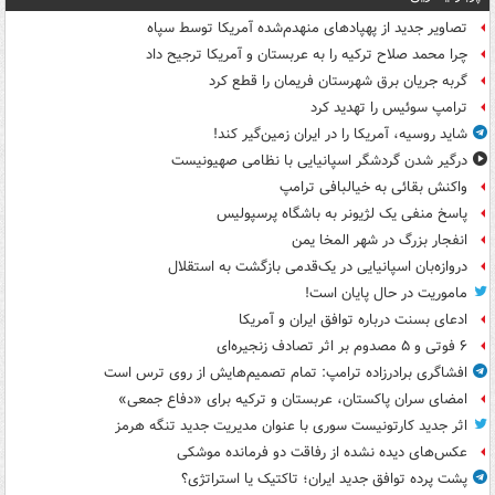
تصاویر جدید از پهپادهای منهدم‌شده آمریکا توسط سپاه
چرا محمد صلاح ترکیه را به عربستان و آمریکا ترجیح داد
گربه جریان برق شهرستان فریمان را قطع کرد
ترامپ سوئیس را تهدید کرد
شاید روسیه، آمریکا را در ایران زمین‌گیر کند!
درگیر شدن گردشگر اسپانیایی با نظامی صهیونیست
واکنش بقائی به خیالبافی ترامپ
پاسخ منفی یک لژیونر به باشگاه پرسپولیس
انفجار بزرگ در شهر المخا یمن
دروازه‌بان اسپانیایی در یک‌قدمی بازگشت به استقلال
ماموریت در حال پایان است!
ادعای بسنت درباره توافق ایران و آمریکا
۶ فوتی و ۵ مصدوم بر اثر تصادف زنجیره‌ای
افشاگری برادرزاده ترامپ: تمام تصمیم‌هایش از روی ترس است
امضای سران پاکستان، عربستان و ترکیه برای «دفاع جمعی»
اثر جدید کارتونیست سوری با عنوان مدیریت جدید تنگه هرمز
عکس‌های دیده نشده از رفاقت دو فرمانده‌ موشکی
پشت پرده توافق جدید ایران؛ تاکتیک یا استراتژی؟