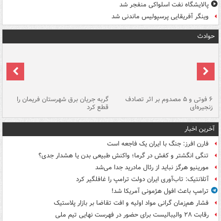
پالایشگاه نفت اسلواکی منفجر شد
وینگر آفریقایی پرسپولیس ماندنی شد
حوادث
۶ فوتی و ۵ مصدوم بر اثر تصادف
گربه جریان برق شهرستان فریمان را
رگ
زنجیره‌ای
قطع کرد
آخرین اخبار
فارن افرز: جنگ با ایران یک فاجعه است
تنگی انگشتر و کفش در گرما؛ واکنش طبیعی بدن یا هشدار جدی؟
مورینیو هرگز نباید از رئال مادرید جدا می‌شد
آتلانتیک: تاب‌آوری ایران دولت ترامپ را غافلگیر کرد
ترامپ باعث افول هژمونی آمریکا شد!
فشار هم‌زمان گرانی مواد اولیه و افت تقاضا بر بازار پلاستیک
رقابت ۲۸ والیبالیست برای حضور در فهرست نهایی تیم ملی