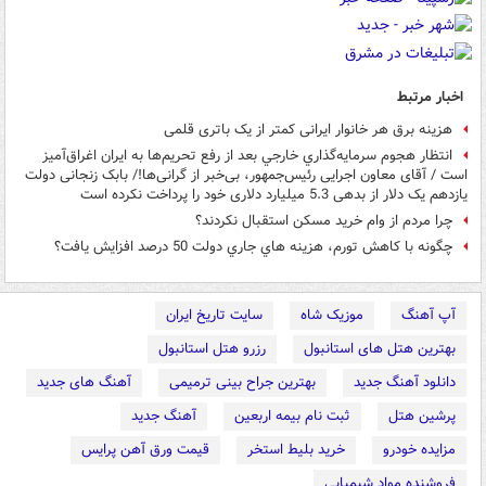
اخبار مرتبط
هزینه برق هر خانوار ایرانی کمتر از یک باتری قلمی
انتظار هجوم سرمايه‌گذاري خارجي بعد از رفع تحريم‌ها به ایران اغراق‌آميز
است / آقای معاون اجرایی رئیس‌جمهور، بی‌خبر از گرانی‌ها!/ بابک زنجانی دولت
یازدهم یک دلار از بدهی 5.3 میلیارد دلاری خود را پرداخت نکرده است
چرا مردم از وام خرید مسکن استقبال نکردند؟
چگونه با كاهش تورم، هزينه هاي جاري دولت 50 درصد افزايش يافت؟
آپ آهنگ
موزیک شاه
سایت تاریخ ایران
بهترین هتل های استانبول
رزرو هتل استانبول
دانلود آهنگ جدید
بهترین جراح بینی ترمیمی
آهنگ های جدید
پرشین هتل
ثبت نام بیمه اربعین
آهنگ جدید
مزایده خودرو
خرید بلیط استخر
قیمت ورق آهن پرایس
فروشنده مواد شیمیایی