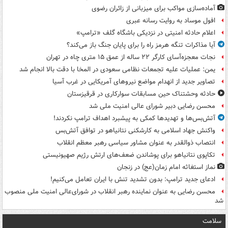
آماده‌سازی مواکب برای میزبانی از زائران رضوی
افول موساد به روایت رسانه عبری
اعلام حادثه امنیتی در نزدیکی باشگاه گلف «ترامپ»
آیا مذاکرات تنگه هرمز راه را برای پایان جنگ باز می‌کند؟
نجات معجزه‌آسای کارگر ۲۲ ساله از عمق ۱۵ متری چاه در تهران
یمن: عملیات علیه تجمعات نظامی سعودی در المخا با دقت بالا انجام شد
تصاویر جدید از انهدام مواضع نیروهای آمریکایی در غرب آسیا
حادثه وحشتناک حین مسابقات سوارکاری در قرقیزستان
محسن رضایی دبیر شورای عالی امنیت ملی شد
آتش‌بس‌ها و تهدیدها کمکی به پیشبرد اهداف ترامپ نکردند!
واکنش جهاد اسلامی به کارشکنی نتانیاهو در توافق آتش‌بس
انتصاب ذوالقدر به عنوان مشاور سیاسی رهبر معظم انقلاب
تکاپوی نتانیاهو برای پوشاندن ضعف‌های ارتش رژیم صهیونیستی
نماز استغاثه امام زمان(عج) در زنجان
ادعای جدید ترامپ: بدون تشدید تنش با ایران تعامل می‌کنیم!
محسن رضایی به عنوان نماینده رهبر انقلاب در شورای‌عالی امنیت ملی منصوب
شد
سلامت