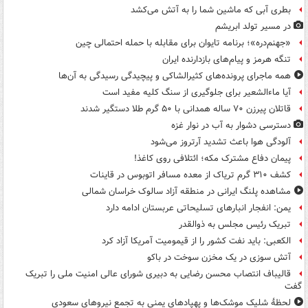
بطری آبی که ماشین شما را به آتش می‌کشد
در مسیر تولد ابریشم
«جهنم‌دره»؛ برنامه تایوان برای مقابله با حمله احتمالی چین
تنگه هرمز و پیام‌های بازدارنده ایران
همه ماجرای پرونده‌های کثیرالشاکی و پیچیدگی رسیدگی به آن‌ها
آیا ماءالشعیر برای جلوگیری از سنگ کلیه مفید است
قاتلان پیرزن ۷۰ ساله همدانی با ۵۰ گرم طلا دستگیر شدند
دسترسی دشوار به آب در نوار غزه
آلودگی هوا باعث تشدید آرتروز می‌شود
پیمان دفاع مشترک مکه؛ ائتلافی روی کاغذ!
کشف ۳۱۰ گرم تریاک از معده مسافر اتوبوس در قاینات
مشاهده پلنگ ایرانی در منطقه آزاد سالوک خراسان شمالی
یمن: انفجار انبارهای تسلیحاتی عربستان ادامه دارد
تبریک رئیس مجلس به ذوالقدر
الکعبی: باید نفت کشور را از قیمومیت آمریکا آزاد کرد
آتش سوزی در یک مخزن سوخت در باکو
قالیباف انتصاب محسن رضایی به دبیری شورای عالی امنیت ملی را تبریک
گفت
لحظۀ شلیک موشک‌ها و پهپادهای یمنی به تجمع نیروهای سعودی