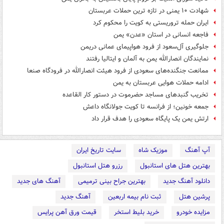
شهادت ۱۰ یمنی در تازه ترین حملات عربستان
ایران حمله تروریستی به کویت را محکوم کرد
فاجعه انسانی در استان «عدن» یمن
جلوگیری آل‌سعود از فرود هواپیمای عمانی دریمن
نمایندگان انصارالله یمن به آلمان و ایتالیا رفتند
ممانعت جنگنده‌های سعودی از فرود هیئت انصارالله در فرودگاه صنعا
ادامه حملات هوایی عربستان به یمن
تخریب گنبدهای مساجد حضرموت در دستور کار القاعده
جمعه خونین؛ از فرانسه تا کویت جولانگاه داعش
ارتش یمن یک پایگاه سعودی را هدف قرار داد
آپ آهنگ
موزیک شاه
سایت تاریخ ایران
بهترین هتل های استانبول
رزرو هتل استانبول
دانلود آهنگ جدید
بهترین جراح بینی ترمیمی
آهنگ های جدید
پرشین هتل
ثبت نام بیمه اربعین
آهنگ جدید
مزایده خودرو
خرید بلیط استخر
قیمت ورق آهن پرایس