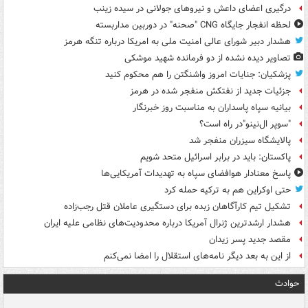
درگیری اعضای داعش و نیروهای جولانی در سیده زینب
لحظه انفجار جایگاه CNG "صحنه" در دوربین مداربسته
هشدار دبیر شورای عالی امنیت ملی به امریکا درباره تنگه هرمز
تصاویر دیده‌ نشده از دو فرمانده شهید موشکی
پزشکیان: جنایات امروز واشنگتن را هم محکوم کنید
جزئیات جدید از نفتکش منفجر شده در هرمز
بیانیه سپاه پاسداران به مناسبت روز خبرنگار
"سوپر ال‌نینو"در راه است؟
پالایشگاه سیزران منفجر شد
پاکستان: باید در برابر اسرائیل متحد شویم
پاسخ معنادار هوافضای سپاه به تهدیدات آمریکایی‌ها
حتی اوکراین هم به ترکیه حمله کرد
تشکیل تیم کارآگاهان زبده برای دستگیری عاملان قتل رجب‌زاده
هشدار ارشدترین ژنرال آمریکا درباره محدودیت‌های نظامی علیه ایران
مقصد جدید پسر زیدان
از این به بعد دیگر نامه‌های استقلال را امضا نمی‌کنم
حوادث