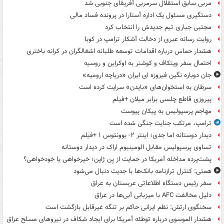
مربی سابق استقلال سرمربی آفریقای جنوبی شد
دستگیری مسئول یک اداره آستارا در پرونده فساد مالی
مجتبی جباری تیم جدیدش را انتخاب کرد
روایت رسانه عبری از دخالت آشکار ترامپ در کوبا
هشدار حماس درباره اقدامات توسعه طلبانه اشغالگران در کرانه باختری
احتمال سفر ویتکاف و کوشنر به اوکراین و روسیه
جان دوباره نگین فیروزه ای ایران «دریاچه ارومیه»
سرطان به استخوان‌های «بایدن» سرایت کرده است
پیروزی قاطع چلسی برابر میلان +فیلم
مهاجم پرسپولیس به پیکان پیوست
ترامپ، مرتکب جنایت جنگی شده است
دیدار دوستانه اما جدی؛ اینتر ۲- یوونتوس ۱ +فیلم
تساوی پرسپولیس مقابل الومینیوم اراک در دیدار دوستانه
پشت‌پرده مداخله آمریکا در حمایت از یِن ژاپن؛ خیرخواهی یا خودخواهی؟
همتی: کنترل ترازنامه بانک‌ها با جدیت دنبال می‌شود
سفر رئیس دستگاه اطلاعاتی عربستان به عراق
دلیل مخالفت AFC با میزبانی آبی‌ها در عراق
سخنگوی ارتش: نظم ایرانی حاکم بر تنگه غیرقابل بازگشت است
هشدار الموسوی درباره توطئه آمریکا برای ایجاد شکاف در نیروهای مسلح عراق