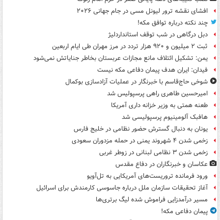
افشای نقشه ترور لیونل مسی در جام جهانی ۲۰۲۶
چند نکته درباره توافق مکه!
دبل درگاهی در شب توقف استانداردلیژ
ثبت ۲ میلیون و ۹۲۰ هزار تردد در مرز مهران طی ایام اربعین
یمن: تشکیل ائتلاف مانع مجازات عربستان بخاطر جنایاتش نمی‌شود
فیدان: ایران هدف پیمان دفاعی مکه نیست
شوخی حاج‌قاسم با خبرنگار در عملیات آزادسازی بوکمال
امیرحسین طاهری راهی پرسپولیس شد
طعنه همتی به وزیر خزانه داری آمریکا
هافبک آلومینیوم پرسپولیسی شد
یونان به دنبال گسترش حضور نظامی در خلیج فارس
زخمی شدن ۴ شهروند یمنی در حمله مزدوران سعودی
زخمی شدن ۳ نظامی لبنانی در زوطر غربی
عکاسان و خبرنگاران در دفاع مقدس
ورود فرمانده تروریست‌های آمریکایی به تل‌آویو
آغاز تحقیقات سازمان ملل درباره جاسوسی کارمندش برای اسرائیل
مسیر درآمدزایی فراموش شده لیگ برتری‌ها
پیمان دفاعی مکه!