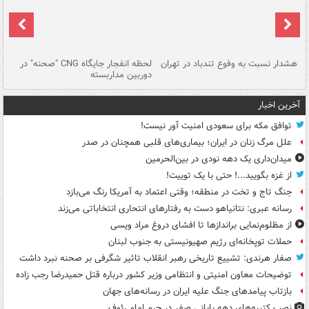
ای
هشدار نسبت به وفوع تندباد در تهران
لحظه انفجار جایگاه CNG "صحنه" در
دس
دوربین مداربسته
ات
آخرین اخبار
توافق مکه برای سعودی امنیت آور نیست!
علل مرگ زنان در ایران؛ بیماری‌های قلبی همچنان در صدر
میدان‌داری یک دهه نودی در بین‌الحرمین
از غزه بگویید...! حتی با یک توییت!
جنگ تاج و تخت در منطقه؛ وقتی اعتماد به آمریکا رنگ می‌بازد
رسانه عبری: نتانیاهو دست به رفتارهای انتحاری انتخاباتی می‌زند
از مظلوم‌نمایی براندازها تا افشای دروغ مراد ویسی
حملات توپخانه‌ای رژیم صهیونیستی به جنوب لبنان
صفار هرندی: تشییع تاریخی رهبر انقلاب تاثیر شگرفی بر صحنه نبرد داشت
توضیحات معاون امنیتی و انتظامی وزیر کشور درباره قتل حمیدرضا رجب زاده
بازتاب پیامدهای جنگ علیه ایران در رسانه‌های جهان
نصب کتیبه‌های دهه پایانی صفر در حرم امام رئوف