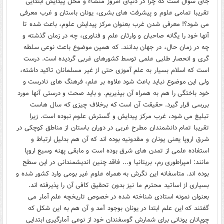
جای سوال است که چرا در دنیای امروز منشاء و محل پیدایش ابتدایی
تقریبا تمامی علوم و پیشرفت های بشری، یونان باستان و غرب معرفی
می شود؟! معرفی شدن غرب بعنوان مرکز پیدایش علوم، باعث شده تا
آنها خود را یگانه صاحبان و وارثان علم و فناوری، چه در زمان گذشته و
چه در زمان حال، در جهان بدانند. که همین موضوع باعث نوعی سلطه
گری و انحصار طلبی علمی توسط کشورهای غربی گردیده است. درست
است که اسلام بسیار به علم آموزی حتی از غیر مسلمانان تاکید داشته،
ولی این موضوع نباید باعث شود علاوه بر علم، فرهنگ های نادرست و
خود باختگی را هم به همراه آن بپذیریم. و باید صحت و درستی آنها مورد
بررسی قرار گیرد. حقیقت آن است که برخلاف چیزی که سال هاست
تبلیغ می شود، غرب مرکز پیدایش و گسترش علوم نبوده است. زیرا
تقریبا تمام دانشمندان مطرح غربی در دوران باستان از مناطق کوچکی در
شرق اروپا یعنی یونان و مقدونیه بوده اند که آن هم بدلیل ارتباط و
استفاده علمی از تمدن های شرق بوده است و مابقی پهنه وسیع اروپا
مانند: امپراطوری رم، بریتانیا و... فاقد چنین اندیشمندانی در این سطح
بوده اند. متاسفانه این نگرش به همراه علوم غیر بومی وارد کشور شده و
بسیاری از اساتید محترم ما نیز بدون تحقیق کافی آن را پذیرفته اند.
بعنوان نمونه استادی شناخته شده در خصوص تاریخچه علم آمار می
گفتند که این علم ابتدا در یونان بوجود آمد و آن هم به این شکل که
چوپانان یونانی برای شمارش گوسفندان خود از نوعی آمارگیری ابتدایی