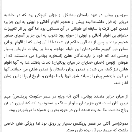
سرزمین یونان در عهد باستان متشکل از جزایر کوچکی بود که در حاشیه
دریای اژه قرار داشت،البته پیش از هجوم اقوام
آخائی
و
ایونی
به این جزایر؛
تمدن کهن
کرت
با سابقه ای طولانی در آن مسکون بود اما گویا بر اثر تغییرات
جغرافیایی اقوام
آخائی
و
ایونی
از حوزه
رود دانوب
به این جزایر
آسیای صغیر
هجوم بردند و پس از ده قرن حاکم آن شدند،لذا آن زمان که از
اقوام یونانی
سخن می گوییم مقصودمان این اقوام مهاجم و بنا بر روایات تاریخی بسیار
وحشی اند که خود را بازماندگان
هلن
(اسطوره یونانی) می دانستند که از
طوفان
زئوس
(خدای خدایان در میان یونانیان) نجات یافتند،لذا به آنها
اقوام
هلنی
نیز گفته می شود و تمدن یونان باستان را تمدن
هلنی
می خوانند.آنها
در قرن یازدهم پیش از میلاد شهر
تروا
را بنا نهادن و تاریخ اروپا از این زمان
آغاز شد.
از میان جزایر متعدد یونانی، آتن (به ویژه در عصر حکومت پریکلس) مهم
ترین آنان است.آتن جزیره ای ملو از سنگ و صخره بود که کشاورزی در آن
رواج نداشت لذا تجارت عمده آتن در حوزه بحری و همراه با دریانوردی بود.
دموکراسی آتنی در
عصر پریکلس
بسیار پر رونق بود اما ویژگی های خاصی
داشت که مهمترین آن برده داری ست.