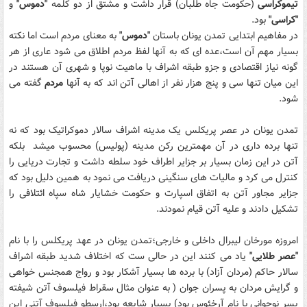
تیموکراسی
(حکومت جاه طلبان) قرار داشت و مشتق از دو کلمه
"دموس"
و
"کراسی"
بود.
در مفاهیم ابتدایی تمدن یونان باستان
"دموس"
به معنای مردم است اما نکته
بسیار مهم آن است،عده ای که به آنها لفظ مردم اطلاق می شود عاری از هر
گونه نیاز اقتصادی و جزو طبقه اشراف با ماهیت نوپا و شهری آن هستند در
این میان تنها سی و پنج هزار نفر از اهالی آتن اند که به آنها
مردم
گفته می
شود.
تمدن یونان در عصر پریکلس یک مدینه اشراف سالار دموکراتیک بود که نه
تنها برده داری در آن مهمترین رکن مدینه (پولیس) محسوب میشد بلکه
آتن در این زمان بسیار بر جزایر اطراف خود سلطه داشت و تجارت دریایی را
کنترل می کرد و مالیات های سنگینی دریافت می نمود به همین دلیل بود که
جزایر مجاور آتن به اتفاق اسپارت و حکومت خشایار شاه سپاه ائتلافی را
تشکیل دادند و علیه آتن قیام نمودند.
امروزه مورخان لیبرال داخلی و خارجی؛تمدن یونان در عهد پریکلس را با نام
"عصر طلایی"
یاد می کنند این در حالی ست که اختلاف شدید طبقه اشراف
سالار حاکم (مردان آزاد) با برده ها بسیار آشکار بود و رواج همجنس خواهی
و گرایش مردان به پسران جوان ( به عنوان مثال سقراط فیلسوف آتن شیفته
پسر نوجوانی با نام آرخئوس بود) بسیار شایعه بود،ارسطو فیلسوف آتنی این