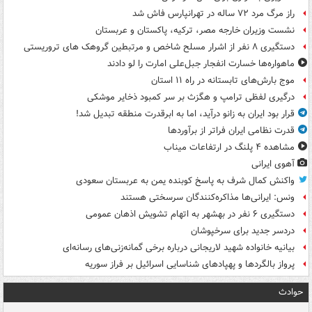
راز مرگ مرد ۷۲ ساله در تهرانپارس فاش شد
نشست وزیران خارجه مصر، ترکیه، پاکستان و عربستان
دستگیری ۸ نفر از اشرار مسلح شاخص و مرتبطین گروهک های تروریستی
ماهواره‌ها خسارت انفجار جبل‌علی امارت را لو دادند
موج بارش‌های تابستانه در راه ۱۱ استان
درگیری لفظی ترامپ و هگزث بر سر کمبود ذخایر موشکی
قرار بود ایران به زانو درآید، اما به ابرقدرت منطقه تبدیل شد!
قدرت نظامی ایران فراتر از برآوردها
مشاهده ۴ پلنگ در ارتفاعات میناب
آهوی ایرانی
واکنش کمال شرف به پاسخ کوبنده یمن به عربستان سعودی
ونس: ایرانی‌ها مذاکره‌کنندگان سرسختی هستند
دستگیری ۶ نفر در بهشهر به اتهام تشویش اذهان عمومی
دردسر جدید برای سرخپوشان
بیانیه خانواده شهید لاریجانی درباره برخی گمانه‌زنی‌های رسانه‌ای
پرواز بالگردها و پهپادهای شناسایی اسرائیل بر فراز سوریه
حوادث