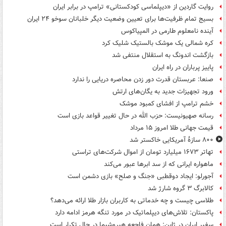
روایت گاردین از «دیپلماسی کودکستانی» ترامپ در برابر ایران
بسیج تمام ظرفیت‌ها برای تعیین وضعیت دیگر خلبانان سوخو ۲۴ ایران
آینده نامعلوم طارمی در المپیاکوس
کره شمالی یک موشک بالستیک شلیک کرد
بازگشت اندونگ به استقلال منتفی شد
پاییز پرباران در راه ایران
صنعا: عربستان قدرت دور زدن محاصره دریایی را ندارد
ورود تجهیزات جدید به یگان‌های ارتش
خشم ترامپ از افشای کمبود موشک
رسانه صهیونیست: حزب الله در حال تغییر قواعد بازی است
قیمت جهانی طلا امروز ۱۵ مرداد
۸۰۰ سازۀ آمریکایی خاکستر شد
تهاتر ۱۶۷۳ میلیارد تومان از اموال شرکت‌های تراستی
ماهواره ایرانی که از سد ابرها عبور می‌کند
آجورلو: ایجاد دوقطبی «جنگ و صلح‌» بازی دشمن است
کالابرگ ۳ گروه شارژ شد
طلاسی چیست و چه خدماتی به کاربران بازار طلا ارائه می‌دهد؟
پاکستان: تلاش‌های دیپلماتیک در مورد تنگه هرمز ادامه دارد
سفیر ایران در ژاپن: همان فاجعه هیروشیما در حال تکرار است