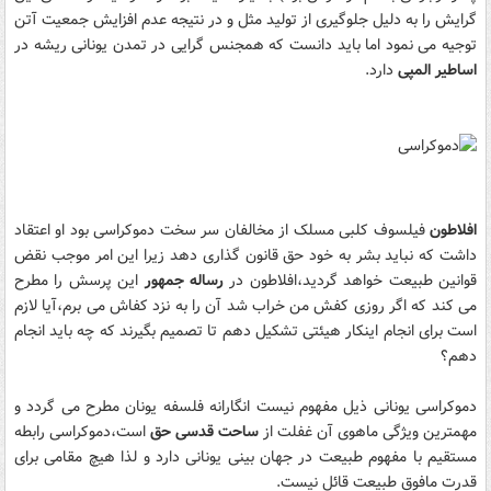
گرایش را به دلیل جلوگیری از تولید مثل و در نتیجه عدم افزایش جمعیت آتن
توجیه می نمود اما باید دانست که همجنس گرایی در تمدن یونانی ریشه در
اساطیر المپی
دارد.
افلاطون
فیلسوف کلبی مسلک از مخالفان سر سخت دموکراسی بود او اعتقاد
داشت که نباید بشر به خود حق قانون گذاری دهد زیرا این امر موجب نقض
قوانین طبیعت خواهد گردید،افلاطون در
رساله جمهور
این پرسش را مطرح
می کند که اگر روزی کفش من خراب شد آن را به نزد کفاش می برم،آیا لازم
است برای انجام اینکار هیئتی تشکیل دهم تا تصمیم بگیرند که چه باید انجام
دهم؟
دموکراسی یونانی ذیل مفهوم نیست انگارانه فلسفه یونان مطرح می گردد و
مهمترین ویژگی ماهوی آن غفلت از
ساحت قدسی حق
است،دموکراسی رابطه
مستقیم با مفهوم طبیعت در جهان بینی یونانی دارد و لذا هیچ مقامی برای
قدرت مافوق طبیعت قائل نیست.