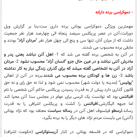
- دموکراسی برده دارانه
مهمترین ویژگی دموکراسی یونانی برده داری ست،بنا بر گزارش ویل
دورانت،آتن در عصر پریکلس سیصد پنجاه الی چهارصد هزار نفر جمعیت
داشت که از میان آنان تنها سی و پنج الی چهل هزار نفر
"مردان آزاد"
بودند و
مابقی برده محسوب می شدند.
در آتن به شخصی برده گفته می شد که 1-
اهل آتن نباشد یعنی پدر و
مادرش آتنی نباشد و در عین حال جزو "انسان آزاد" محسوب نشود
2-
مردان
آزاد در آتن به اشخاصی گفته میشد که برای گذران زندگی نیاز به کار نداشته
باشد
3-
زن ها و کودکان برده محسوب می شدند
،برده در آتن از اهالی
"پولیس"
(مدینه یا دولت شهر) محسوب نمی شود و لذا نه حق رای و نه حق
قانون گذاری دارد.پیش از به قدرت رسیدن پریکلس حاکم آتن شخصی با نام
افبالتس
بود که توانست یک کرسی برای عوام در مجلس سنا آتن محیا کند
اما جبهه الیگارشی،
افیالتس
را کشت و پریکلس اشرافی را به قدرت
رساند.
ارسطو
فیلسوف اهل آتن در
رساله سیاست
معتقد بود که نژاد یونانی
(آتنی) می بایست مردم نژاد های دیگر را به برده بگیرد.
دموکراسی که در فلسفه یونانی در کنار
آریستوکراسی
(حکومت اشراف)