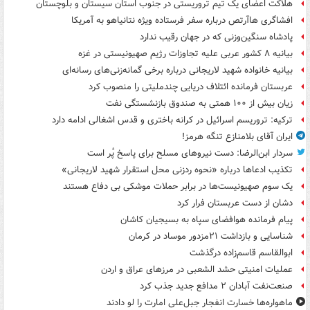
هلاکت اعضای یک تیم تروریستی در جنوب استان سیستان و بلوچستان
افشاگری هاآرتص درباره سفر فرستاده ویژه نتانیاهو به آمریکا
پادشاه سنگین‌وزنی که در جهان رقیب ندارد
بیانیه ۸ کشور عربی علیه تجاوزات رژیم صهیونیستی در غزه
بیانیه خانواده شهید لاریجانی درباره برخی گمانه‌زنی‌های رسانه‌ای
عربستان فرمانده ائتلاف دریایی چندملیتی را منصوب کرد
زیان بیش از ۱۰۰ همتی به صندوق‌ بازنشستگی نفت
ترکیه: تروریسم اسرائیل در کرانه باختری و قدس اشغالی ادامه دارد
ایران آقای بلامنازع تنگه هرمز!
سردار ابن‌الرضا: دست نیروهای مسلح برای پاسخ پُر است
تکذیب ادعاها درباره «نحوه ردزنی محل استقرار شهید لاریجانی»
یک‌ سوم صهیونیست‌ها در برابر حملات موشکی بی دفاع هستند
دشان از دست عربستان فرار کرد
پیام فرمانده هوافضای سپاه به بسیجیان کاشان
شناسایی و بازداشت ۲۱مزدور موساد در کرمان
ابوالقاسم قاسم‌زاده درگذشت
عملیات امنیتی حشد الشعبی در مرزهای عراق و اردن
صنعت‌نفت آبادان ۲ مدافع جدید جذب کرد
ماهواره‌ها خسارت انفجار جبل‌علی امارت را لو دادند