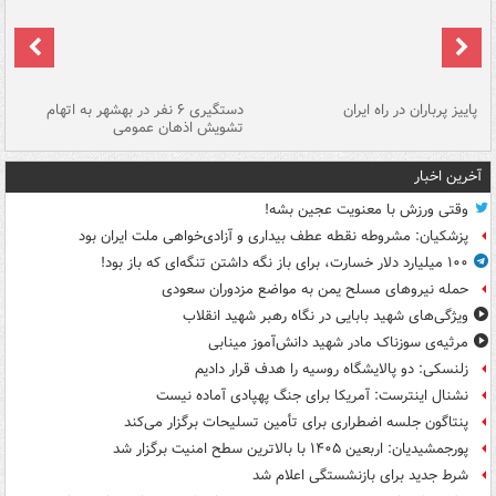
ن
پاییز پرباران در راه ایران
دستگیری ۶ نفر در بهشهر به اتهام
تشویش اذهان عمومی
اس
آخرین اخبار
وقتی ورزش با معنویت عجین بشه!
پزشکیان: مشروطه نقطه عطف بیداری و آزادی‌خواهی ملت ایران بود
۱۰۰ میلیارد دلار خسارت، برای باز نگه داشتن تنگه‌ای که باز بود!
حمله نیروهای مسلح یمن به مواضع مزدوران سعودی
ویژگی‌های شهید بابایی در نگاه رهبر شهید انقلاب
مرثیه‌ی سوزناک مادر شهید دانش‌آموز مینابی
زلنسکی: دو پالایشگاه روسیه را هدف قرار دادیم
نشنال اینترست: آمریکا برای جنگ پهپادی آماده نیست
پنتاگون جلسه اضطراری برای تأمین تسلیحات برگزار می‌کند
پورجمشیدیان: اربعین ۱۴۰۵ با بالاترین سطح امنیت برگزار شد
شرط جدید برای بازنشستگی اعلام شد