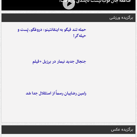
صاعقه جان فوتبالیست تایلندی را گرفت!
برگزیده ورزشی
حمله تند فیگو به اینفانتینو: دروغگو، پَست‌ و
حیله‌گر!
جنجال جدید نیمار در برزیل +فیلم
رامین رضاییان رسماً از استقلال جدا شد
برگزیده عکس