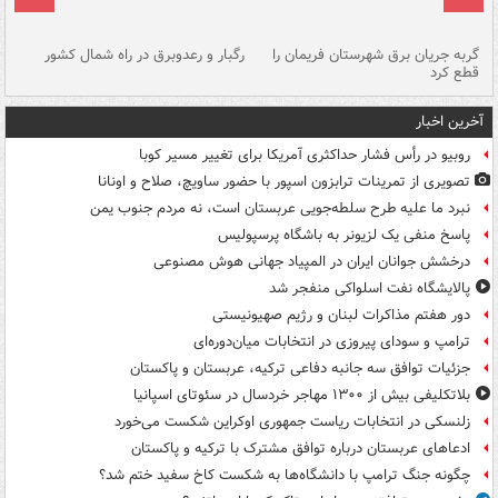
گربه جریان برق شهرستان فریمان را
رگبار و رعدوبرق در راه شمال کشور
قطع کرد
گذ
آخرین اخبار
روبیو در رأس فشار حداکثری آمریکا برای تغییر مسیر کوبا
تصویری از تمرینات ترابزون اسپور با حضور ساویچ، صلاح و اونانا
نبرد ما علیه طرح سلطه‌جویی عربستان است، نه مردم جنوب یمن
پاسخ منفی یک لزیونر به باشگاه پرسپولیس
درخشش جوانان ایران در المپیاد جهانی هوش مصنوعی
پالایشگاه نفت اسلواکی منفجر شد
دور هفتم مذاکرات لبنان و رژیم صهیونیستی
ترامپ و سودای پیروزی در انتخابات میان‌دوره‌ای
جزئیات توافق سه جانبه دفاعی ترکیه، عربستان و پاکستان
بلاتکلیفی بیش از ۱۳۰۰ مهاجر خردسال در سئوتای اسپانیا
زلنسکی در انتخابات ریاست جمهوری اوکراین شکست می‌خورد
ادعاهای عربستان درباره توافق مشترک با ترکیه و پاکستان
چگونه جنگ ترامپ با دانشگاه‌ها به شکست کاخ سفید ختم شد؟