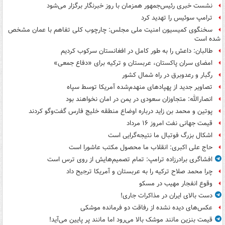
نشست خبری رئیس‌جمهور همزمان با روز خبرنگار برگزار می‌شود
ترامپ سوئیس را تهدید کرد
سخنگوی کمیسیون امنیت ملی مجلس: چارچوب کلی تفاهم با عمان مشخص
شده است
طالبان: داعش را به طور کامل در افغانستان سرکوب کردیم
امضای سران پاکستان، عربستان و ترکیه برای «دفاع جمعی»
رگبار و رعدوبرق در راه شمال کشور
تصاویر جدید از پهپادهای منهدم‌شده آمریکا توسط سپاه
انصارالله: متجاوزان سعودی در یمن در امان نخواهند بود
پوتین و محمد بن زاید درباره اوضاع منطقه خلیج فارس گفت‌وگو کردند
قیمت جهانی نفت امروز ۱۶ مرداد
اشکال بزرگ فوتبال ما نتیجه‌گرایی است
حاج علی اکبری: انقلاب ما محصول مکتب عاشورا است
افشاگری برادرزاده ترامپ: تمام تصمیم‌هایش از روی ترس است
چرا محمد صلاح ترکیه را به عربستان و آمریکا ترجیح داد
وقوع انفجار مهیب در مسکو
دست بالای ایران در مذاکرات جاری!
عکس‌های دیده نشده از رفاقت دو فرمانده‌ موشکی
قیمت بنزین مانند موشک بالا می‌رود اما مانند پر پایین می‌آید!