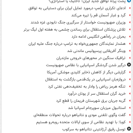
پشت پرده توافق جدید ایران؛ تاکتیک یا استراتژی؟
ادعای تکراری ترامپ درمورد تمایل ایران برای دستیابی به توافق
گرد و غبار آسمان قم را تیره می‌کند
وزیران صهیونیست خواستار از سرگیری جنگ نابودی غزه شدند
تلاش پزشکان استقلال برای رساندن چشمی به هفته اول لیگ برتر
بحران در راه‌آهن انگلیس ادامه دارد
هشدار نمایندگان جمهوری‌خواه به ترامپ درباره جنگ علیه ایران
وینگر آفریقایی پرسپولیس ماندنی شد
ترافیک سنگین در محورهای خروجی مازندران
درگیر شدن گردشگر اسپانیایی با نظامی صهیونیست
گزارشی دیگر از کاهش ذخایر کلیدی موشکی آمریکا
دروازه‌بان اسپانیایی در یک‌قدمی بازگشت به استقلال
تنگه هرمز ریاض را وادار به تخفیف‌دهی نفتی کرد
خرید گران استقلال سر از یونان درآورد
گربه جریان برق شهرستان فریمان را قطع کرد
استانبول میزبان سوپرجام اسپانیا شد
گفت وگوی تلفنی مودی و نتانیاهو درباره تحولات منطقه‌ای
کوبا: با تهدید نظامی از سوی ایالات متحده روبه‌رو هستیم
توسل رفیق آرژانتینی نتانیاهو به سرکوب