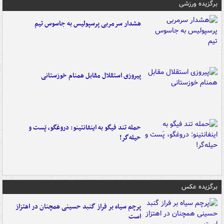
برگزیده ورزشی
هشدار سرمربی پرسپولیس به جاسوس تیم
پیروزی استقلال مقابل همنام خوزستانی
حمله تند فیگو به اینفانتینو: دروغگو، پَست‌ و
حیله‌گر!
برگزیده عکس
پرچم سیاه بر فراز گنبد حسینی همچنان در اهتزاز
است