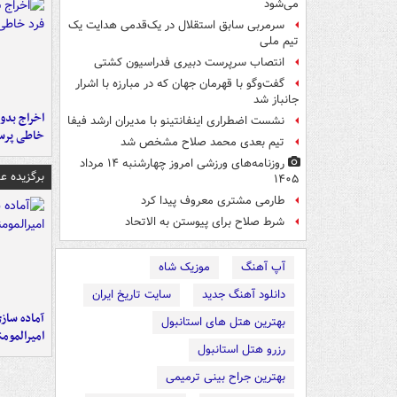
می‌شود
سرمربی سابق استقلال در یک‌قدمی هدایت یک
تیم ملی
انتصاب سرپرست دبیری فدراسیون کشتی
گفت‌وگو با قهرمان جهان که در مبارزه با اشرار
جانباز شد
اخراج بدون
نشست اضطراری اینفانتینو با مدیران ارشد فیفا
خاطی پرس
تیم بعدی محمد صلاح مشخص شد
روزنامه‌های ورزشی امروز چهارشنبه ۱۴ مرداد
برگزیده 
۱۴۰۵
طارمی مشتری معروف پیدا کرد
شرط صلاح برای پیوستن به الاتحاد
آپ آهنگ
موزیک شاه
دانلود آهنگ جدید
سایت تاریخ ایران
آماده ساز
بهترین هتل های استانبول
امیرالمومن
رزرو هتل استانبول
بهترین جراح بینی ترمیمی