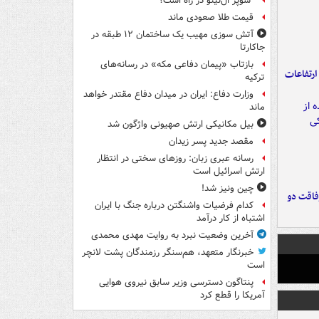
"سوپر ال‌نینو"در راه است؟
قیمت طلا صعودی ماند
آتش سوزی مهیب یک ساختمان ۱۲ طبقه در
جاکارتا
بازتاب «پیمان دفاعی مکه» در رسانه‌های
ارتفاعات
ترکیه
وزارت دفاع: ایران در میدان دفاع مقتدر خواهد
ماند
بیل مکانیکی ارتش صهیونی واژگون شد
مقصد جدید پسر زیدان
رسانه عبری زبان: روزهای سختی در انتظار
ارتش اسرائیل است
چین ونیز شد!
فاقت دو
کدام فرضیات واشنگتن درباره جنگ با ایران
اشتباه از کار درآمد
آخرین وضعیت نبرد به روایت مهدی محمدی
خبرنگار متعهد، هم‌سنگر رزمندگان پشت لانچر
است
پنتاگون دسترسی وزیر سابق نیروی هوایی
آمریکا را قطع کرد