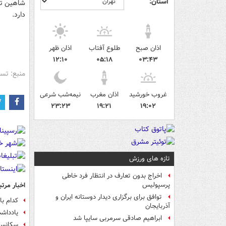
استان:
شاهین ته
دارد.
اذان صبح
طلوع آفتاب
اذان ظهر
۱۲:۱۰
۰۵:۱۸
۰۳:۴۳
منبع: تس
غروب خورشید
اذان مغرب
نیمه‌شب شرعی
۲۳:۲۳
۱۹:۲۱
۱۹:۰۲
تازه های ورزش
اخراج بدون تعارف در انتظار فرد خاطی
اخبار مرتب
پرسپولیس
توافق برای برگزاری دیدار دوستانه ایران و
کدام باز
آذربایجان
يادداش
ابراهیم صادقی سرمربی سایپا شد
سکانس‌های به