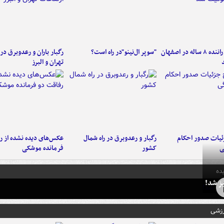
کامیون با راننده ۸ ساله در اصفهان
"سوپر ال‌نینو"در راه است؟
رگبار باران و رعدوبرق در 
تهران و البرز
ئیات صدور احکام
رگبار و رعدوبرق در راه شمال
عکس‌های دیده نشده از ر
ی
کشور
فرمانده‌ موشکی
ده
ز شد!
رزشی