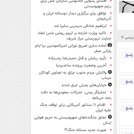
افشای رسوایی جاسوسی سازمان ملل برای
رژیم صهیونیستی
توافق برای برگزاری دیدار دوستانه ایران و
آذربایجان
ابراهیم صادقی سرمربی سایپا شد
تاکید وزارت خارجه بر لزوم روشن شدن ابعاد
بررسی: 0
جنایت تروریستی مراز شریف
آماده سازی ضریح نورانی امیرالمومنین برا ایام
پایانی صفر
پاسخ
تأیید ربایش و قتل حمیدرضا رجب‌زاده
آخرین وضعیت پرونده ساعدی‌نیا
واکنش مردم جنوب عراق به تصاویر کودکان
میناب
پاسخ
خیابان‌های بمبئی غرق شدند
تحلیلگر یمنی: تحرکات سعودی‌ها به دقت
رصد می‌شود
اقدام ۱۱ سناتور آمریکایی برای توقف جنگ
پاسخ
علیه ایران
تجاوز جنگنده‌های صهیونیستی به حریم هوایی
لبنان
صورت جدید مسئله جنگ؟!