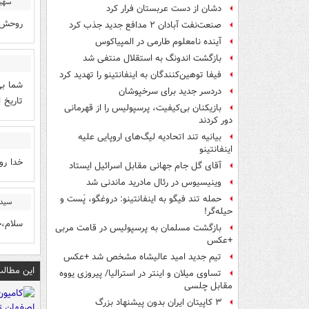
سهی
دشان از دست عربستان فرار کرد
روحش ش
صنعت‌نفت آبادان ۲ مدافع جدید جذب کرد
آینده نامعلوم طارمی در المپیاکوس
بازگشت اندونگ به استقلال منتفی شد
فیفا توهین‌کنندگان به اینفانتینو را تهدید کرد
شما بی
دردسر جدید برای سرخپوشان
تاریخ 
بازیکنان بی‌کیفیت، پرسپولیس را از قهرمانی
دور کردند
بیانیه تند اتحادیه لیگ‌های اروپایی علیه
اینفانتینو
خدا رو
آقای گل جام جهانی مقابل اسرائیل ایستاد
وینیسیوس در رئال مادرید ماندنی شد
حمله تند فیگو به اینفانتینو: دروغگو، پَست‌ و
سید 
حیله‌گر!
سلام،خ
بازگشت مسلمان به پرسپولیس در قامت مربی
+عکس
تیم جدید امید عالیشاه مشخص شد +عکس
این مطالب
تساوی میلان و اینتر در استرالیا/ پیروزی یووه
مقابل چلسی
۳ کاپیتان ایران بدون پیشنهاد بزرگ