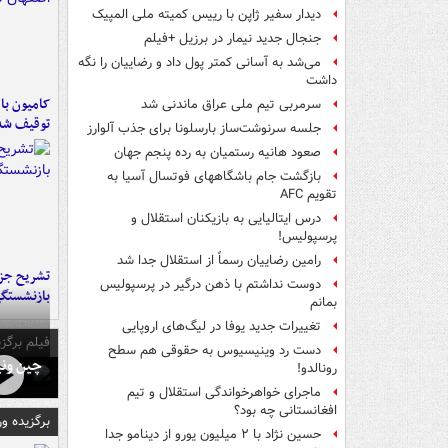
دیدار سفیر ژاپن با رییس کمیته ملی المپیک
جنجال جدید نیمار در برزیل +فیلم
می‌شد به آسانی کمتر پول داد و رضاییان را نگه
داشت
سرمربی تیم ملی عراق ماندنی شد
توقیف شد
جلسه سرنوشت‌ساز بارسلونا برای جذب آلوارز
صعود هانیه رستمیان به رده پنجم جهان
بازگشت جام باشگاههای فوتسال آسیا به
تقویم AFC
درس ایتالیایی‌ به بازیکنان استقلال و
پرسپولیس!
رامین رضاییان رسماً از استقلال جدا شد
تشریح جز
دوست نداشتم با ذهن درگیر در پرسپولیس
بازنشستگ
بمانم
تغییرات جدید یوفا در لیگ‌های اروپایی
فیلم برگزی
دست رد وینیسیوس به حقوقی هم سطح
چین ونی
رونالدو!
ماجرای خواهرخواندگی استقلال و تیم
افغانستانی چه بود؟
برگزیده و
حسین نژاد با ۲ میلیون یورو از دینامو جدا