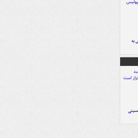
 به
حسینی