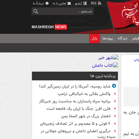
RSS
آرشیو
تماس با ما
دربارهٔ ما
MASHREGH
NEWS
یلم
دیدگاه
پیوندها
بازار
اپ
پربازدیدترین ها
شاید روسیه، آمریکا را در ایران زمین‌گیر کند!
واکنش بقائی به خیالبافی ترامپ
بیانیه سپاه پاسداران به مناسبت روز خبرنگار
فارن افرز: جنگ با ایران یک فاجعه است
 جان به
انفجار بزرگ در شهر المخا یمن
۶ فوتی و ۵ مصدوم بر اثر تصادف زنجیره‌ای
درگیری اعضای داعش و نیروهای جولانی در
از آن به تیم
سیده زینب