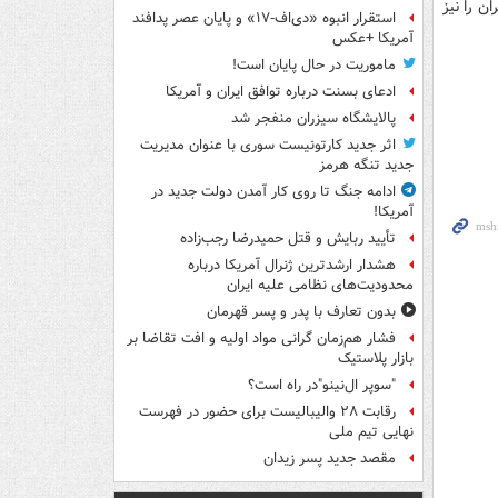
 را نیز
استقرار انبوه «دی‌اف‑۱۷» و پایان عصر پدافند
آمریکا +عکس
ماموریت در حال پایان است!
ادعای بسنت درباره توافق ایران و آمریکا
پالایشگاه سیزران منفجر شد
اثر جدید کارتونیست سوری با عنوان مدیریت
جدید تنگه هرمز
ادامه جنگ تا روی کار آمدن دولت جدید در
آمریکا!
تأیید ربایش و قتل حمیدرضا رجب‌زاده
هشدار ارشدترین ژنرال آمریکا درباره
محدودیت‌های نظامی علیه ایران
بدون تعارف با پدر و پسر قهرمان
فشار هم‌زمان گرانی مواد اولیه و افت تقاضا بر
بازار پلاستیک
"سوپر ال‌نینو"در راه است؟
رقابت ۲۸ والیبالیست برای حضور در فهرست
نهایی تیم ملی
مقصد جدید پسر زیدان