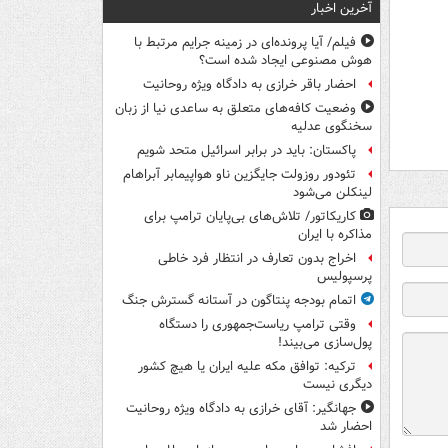
آخرین اخبار
فیلم/ آیا پرونده‌ای در زمینه جرایم مرتبط با
هوش مصنوعی ایجاد شده است؟
احضار باقر خرازی به دادگاه ویژه روحانیت
وضعیت کافه‌های متعلق به ساعدی نیا از زبان
سخنگوی عدلیه
پاکستان: باید در برابر اسرائیل متحد شویم
تئودور روزولت جایگزین ناو هواپیمابر آبراهام
لینکلن می‌شود
کاریکاتور/ تلاش‌های بی‌پایان ترامپ برای
مذاکره با ایران
اخراج بدون تعارف در انتظار فرد خاطی
پرسپولیس
اتمام بودجه پنتاگون در آستانه گسترش جنگ
وقتی ترامپ ریاست‌جمهوری را دستگاه
پول‌سازی می‌بیند!
ترکیه: توافق مکه علیه ایران یا هیچ کشور
دیگری نیست
جهانگیر: آقای خرازی به دادگاه ویژه روحانیت
احضار شد