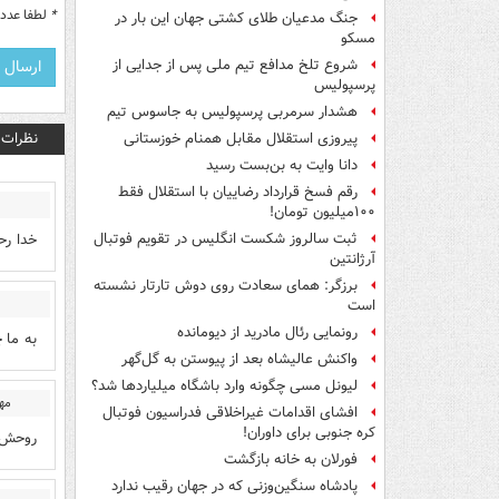
*
لطفا عدد م
جنگ مدعیان طلای کشتی جهان این بار در
مسکو
شروع تلخ مدافع تیم ملی پس از جدایی از
پرسپولیس
هشدار سرمربی پرسپولیس به جاسوس تیم
نظرات
پیروزی استقلال مقابل همنام خوزستانی
دانا وایت به بن‌بست رسید
رقم فسخ قرارداد رضاییان با استقلال فقط
۱۰۰میلیون تومان!
خدا رح
ثبت سالروز شکست انگلیس در تقویم فوتبال
آرژانتین
برزگر: همای سعادت روی دوش تارتار نشسته
است
رونمایی رئال مادرید از دیومانده
به ما 
واکنش عالیشاه بعد از پیوستن به گل‌گهر
لیونل مسی چگونه وارد باشگاه میلیاردها شد؟
مهد
افشای اقدامات غیراخلاقی فدراسیون فوتبال
کره جنوبی برای داوران!
روحش ش
فورلان به خانه بازگشت
پادشاه سنگین‌وزنی که در جهان رقیب ندارد