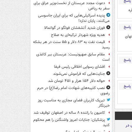
پاسخ
دعوت مجدد عربستان از نخست‌وزیر عراق برای
سفر به ریاض
ه
پدیده اسرائیلی‌هایی که برای ایران جاسوسی
می‌کنند، پایان ندارد!
پاسخ
فوران شدید آتشفشان فوئگو در گواتمالا
هدیه ویژه شهردار ترکیه‌ای به صلاح
نهای
قیمت نفت به ۸۳ دلار و ۵۵ سنت در هر بشکه
رسید
مقام سابق صهیونیست: عربستان ببر کاغذی
است
پاسخ
افشای رسوایی اخلاقی رئیس فیفا
جنایت‌هایی که فراموش نمی‌شوند
حواله دلار ۱۵۴ هزار و ۴۵۱ تومان شد
پاسخ
نصب کتیبه‌های شهادت امام رضا(ع) در حرم
رضوی
تبریک کاربران فضای مجازی به مناسبت روز
خبرنگار
کامیون با راننده ۸ ساله در اصفهان توقیف شد
پزشکیان: جنایات امروز واشنگتن را هم محکوم
کنید