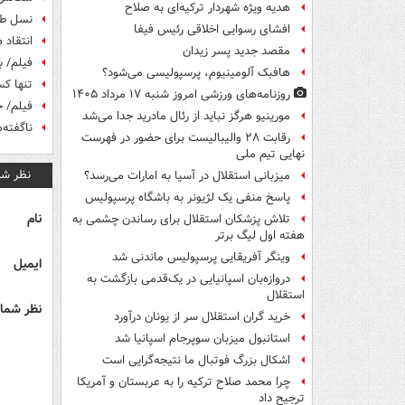
هدیه ویژه شهردار ترکیه‌ای به صلاح
نسل طلا
افشای رسوایی اخلاقی رئیس فیفا
انتقاد 
مقصد جدید پسر زیدان
فیلم/ 
هافبک آلومینیوم، پرسپولیسی می‌شود؟
تنها ک
روزنامه‌های ورزشی امروز ‌شنبه ۱۷ مرداد ۱۴۰۵
فیلم/ خ
مورینیو هرگز نباید از رئال مادرید جدا می‌شد
ناگفته‌
رقابت ۲۸ والیبالیست برای حضور در فهرست
نهایی تیم ملی
نظر شم
میزبانی استقلال در آسیا به امارات می‌رسد؟
پاسخ منفی یک لژیونر به باشگاه پرسپولیس
نام
تلاش پزشکان استقلال برای رساندن چشمی به
هفته اول لیگ برتر
وینگر آفریقایی پرسپولیس ماندنی شد
ایمیل
دروازه‌بان اسپانیایی در یک‌قدمی بازگشت به
استقلال
نظر شما 
خرید گران استقلال سر از یونان درآورد
استانبول میزبان سوپرجام اسپانیا شد
اشکال بزرگ فوتبال ما نتیجه‌گرایی است
چرا محمد صلاح ترکیه را به عربستان و آمریکا
ترجیح داد