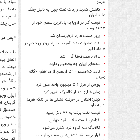
مبادا با 
هرمز
به نفت را
کاهش شدید واردات نفت چین به دلیل جنگ
علیه ایران
اسم بیمار
قیمت گاز در اروپا به بالاترین سطح خود از
حال چند ب
۲۰۲۳ رسید
وزیر صمت عازم قرقیزستان شد
*پس در و
افت صادرات نفت آمریکا به پایین‌ترین حجم در
۸ ماه اخیر
طیب‌نیا: 
برق پرمصرف‌ها گران شد
اتفاق بیف
سدهای ایران چه وضعیتی دارند
بیفتد ما
تردد ۵.۶میلیون زائر اربعین از مرزهای ۶گانه
ارزشمندی 
زمینی
مثلاً تجر
بورس از مرز ۵.۴ میلیون واحد عبور کرد
شعار و ب
زمان شارژ اعتبار کالابرگ تغییر کرد
ایران وجو
کپلر: اختلال در حرکت کشتی‌ها در تنگه هرمز
گریبان ا
ادامه دارد
صندوق تو
قیمت نفت برنت به ۷۹ دلار رسید
خصوصی هد
افزایش قیمت طلا و نقره جهانی
سناریوی ا
کالابرگ سه گروه فردا شارژ می‌شود
اگر بخواه
فرار بی‌سابقه کشتی‌های سعودی از باب
کم است و 