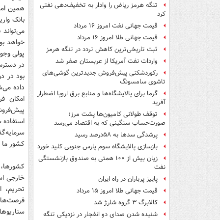
تنگه هرمز ریاض را وادار به تخفیف‌دهی نفتی
همین امس
کرد
بانک وار
قیمت جهانی نفت امروز ۱۶ مرداد
می‌تواند
قیمت جهانی طلا امروز ۱۶ مرداد
خواهد بود
ثبت تاریخی‌ترین کاهش تردد در تنگه هرمز
پولی وجود
واردات نفت آمریکا از عربستان صفر شد
در دسترس 
رکوردشکنی پیش‌فروش جدیدترین گوشی‌های
بود در د
تاشوی سامسونگ
داده می‌
گرما برای پالایشگاه‌ها و منابع برق اروپا اضطرار
امکان ف
آفرید
پیش‌فروش
توقف طولانی کامیون‌ها پشت مرز؛
استفاده ش
صورت‌حساب سنگینی که به اقتصاد می‌رسد
سرمایه‌گذ
پرشدگی سدها به ۵۸درصد رسید
کشور ما ع
بازسازی پالایشگاه سوم پارس جنوبی کلید خورد
زیان بیش از ۱۰۰ همتی به صندوق‌ بازنشستگی
کشورها، ش
نفت
خارجی اس
پاییز پرباران در راه ایران
تحریم، ا
قیمت جهانی طلا امروز ۱۵ مرداد
فرصت‌ها 
کالابرگ ۳ گروه شارژ شد
سناریوها 
شنیده شدن صدای دو انفجار در نزدیکی تنگه