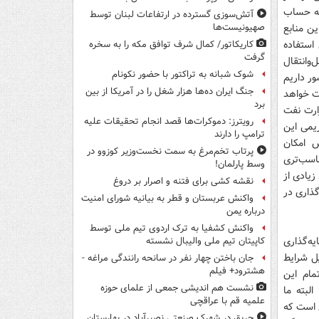
به حساب
آتش‌سوزی گسترده در ارتفاعات لبنان توسط
ن منابع
صهیونیست‌ها
استفاده
کاریکاتور/ کمال شرف توافق مکه را به سخره
گرفت
‌وانتقال
شوک شبانه به تراکتور با حضور نکونام
ور داریم
جنگ ایران ده‌ها هزار شغل را در آمریکا از بین
فت خواهد
برد
ارت نفت
رویترز: دموکرات‌ها قصد انجام تحقیقات علیه
یمی این
ترامپ را دارند
 امکان
پرتاب تخم‌مرغ به سمت نخست‌وزیر کوزوو در
اسب‌تری
وسط پارلمان!
زیادی از
نقشه کشی برای فتنه و اصرار بر دروغ
گذاری در
واکنش عربستان و قطر به بیانیه شورای امنیت
درباره یمن
واکنش کشفیا به ترک اردوی تیم ملی توسط
یه‌گذاری
کاپیتان تیم ملی والیبال نشسته
ل شرایط
جان باختن چهار نفر در سانحه رانندگی مراغه -
هشترود+ فیلم
مام این
نشست هم اندیشی جمعی از علمای حوزه
لبته ما
علمیه قم با عراقچی
ن است که
حریق در شهرک صنعتی نصیرآباد در بهارستان