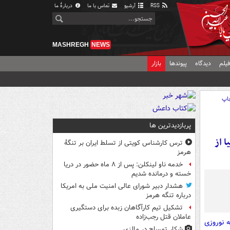
RSS
آرشیو
تماس با ما
دربارهٔ ما
MASHREGH
NEWS
یلم
دیدگاه
پیوندها
بازار
اپ
پربازدیدترین ها
 از
ترس کارشناس کویتی از تسلط ایران بر تنگۀ
هرمز
خدمه ناو لینکلن: پس از ۸ ماه حضور در دریا
خسته و درمانده‌ شدیم
هشدار دبیر شورای عالی امنیت ملی به امریکا
درباره تنگه هرمز
تشکیل تیم کارآگاهان زبده برای دستگیری
عاملان قتل رجب‌زاده
ه نوروزی
شکار تمساح در مالزی