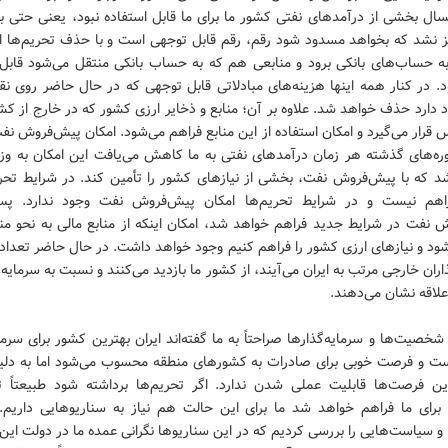
ال بخشی از درآمدهای نفتی کشور ما برای ما قابل استفاده نبود، یعنی حتی 
یز نشد که بخواهد مسدود شود رقم، رقم قابل توجهی است و با حذف تحریم‌ها ای
 به حساب‌های بانکی برود و منابعی هم که به حساب بانکی منتقل می‌شود قابل 
. در کنار همه اینها هزینه‌های مبادلاتی قابل توجهی که در حال حاضر روی نقل
 دارد حذف خواهد شد. علاوه بر آن؛ منابع و ذخایر ارزی کشور که در خارج از کش
قرار می‌گیرد و امکان استفاده از این منابع فراهم می‌شود. امکان پیش‌فروش ن
وره‌های گذشته هر زمان درآمدهای نفتی به ما کاهش می‌یافت این امکان به وز
شد که با پیش‌فروش نفت، بخشی از نیازهای کشور را تأمین کند. در شرایط تحر
راهم نیست و در شرایط تحریم‌ها امکان پیش‌فروش نفت وجود ندارد. پس
 نفت در شرایط جدید فراهم خواهد شد، امکان اینکه از منابع مالی به نحو من
ود و نیازهای ارزی کشور را فراهم کنیم وجود خواهد داشت. در حال حاضر تعداد 
اران خارجی مرتب به ایران می‌آیند، از کشور ما بازدید می‌کنند و نسبت به سرمایه‌
لاقه‌ نشان می‌دهند.
خصیت‌ها و سرمایه‌گذارها صراحتاً به ما گفته‌اند ایران بهترین کشور برای سرما
ت و فرصت خوبی برای صادرات به کشورهای منطقه محسوب می‌شود اما به دلی
ین فرصت‌ها قابلیت عملی شدن ندارد. اگر تحریم‌ها برداشته شود طبیعتاً ت
برای ما فراهم خواهد شد ما برای این حالت هم نیاز به سناریوهایی داریم. ا
و سیاست‌هایی را بررسی کردیم که در این سناریوها نگرانی‌ عمده ما در دولت ای