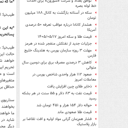
توافق بغداد و شرکت «شورون» برای احداث
*ما که نمی
خط لوله بصره
سکه در آستانه بازگشت به کانال ۱۸۸ میلیون
طیب‌نیا: 
تومان
هشدار کانادا درباره عواقب تعرفه ۵۰ درصدی
*به این ت
آمریکا
پساتحریم
قیمت طلا و سکه امروز ۱۴۰۵/۰۵/۱۷
جزئیات جدید از نفتکش منفجر شده در هرمز
طیب‌نیا: 
مهلت ۳ روزه سازمان بورس به هلدینگ خلیج
حالت این
فارس
خواهد شد
کاهش ۳ درصدی مصرف برق برای دومین سال
تحریم ایر
متوالی
است و ما 
صعود ۱۱۲ هزار واحدی شاخص بورس در
معاملات امروز
متغیرهای 
حداقل برس
ذخایر طلای چین افزایش یافت
قیمت نفت به ۸۳ دلار و ۵۵ سنت در هر بشکه
رسید
سناریوی 
حواله دلار ۱۵۴ هزار و ۴۵۱ تومان شد
بخواهند ر
قیمت طلا صعودی ماند
ما خواهد
فشار هم‌زمان گرانی مواد اولیه و افت تقاضا بر
شاید در 
بازار پلاستیک
دیگر محد