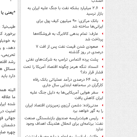
المندب
۲.۶ میلیارد بشکه نفت با جنگ علیه ایران به
*یعنی یا
بازار نرسید
بانک مرکزی: ۹۰ میلیون کیف پول برای
طیب‌نیا: 
ایرانی‌ها ساخته شد
برخورد کن
عارف: تمام بدهی کالابرگ به فروشگاه‌ها
پرداخت شد
به خودبا
صعودی شدن قیمت نفت پس از افت ۷
دهد، و رش
درصدی در روز گذشته
پشت پرده التماس ترامپ به شرکت‌های نفتی
رشد اقتصا
انسداد تنگه هرمز چگونه اقتصاد آمریکا را تحت
مسائل هم
فشار قرار داد؟
دارد باید
رشد ۶۴ درصدی درآمد عملیاتی بانک رفاه
کارگران در سه‌ماهه ابتدایی سال جاری
البته همه
سفر هوایی آمریکایی‌ها به دلیل جنگ علیه
ما علاقه 
ایران کاهش یافت
شده ایران
مدنی‌زاده: دشمن آرزوی زمین‌زدن اقتصاد ایران
امنیت در 
را به گور خواهد برد
جهانی فه
رئیس هیئت‌رئیسه صندوق بازنشستگی صنعت
نفت: برنامه‌ای برای انحلال هلدینگ اهداف وجود
دشمنان ما
ندارد
چهره صلح
واکنش ایرانسل به ابهام درباره مصرف اینترنت