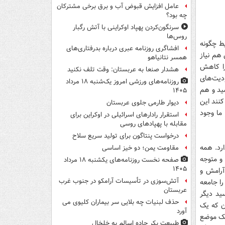
عامل افزایش قبوض آب و برق برخی مشترکان
چه بود؟
سرنگون‌کردن پهپاد اوکراینی با آتش رگبار
روس‌ها
یط چگونه
افشاگری روزنامه عبری درباره بدرفتاری‌های
 هم نیاز
همسر نتانیاهو
را کاهش
هشدار صنعا به عربستان: وقت تلف نکنید
ودیت‌های
روزنامه‌های ورزشی امروز یک‌شنبه ۱۸ مرداد
 هم تورم از 42 درصد به 15 درصد رسید و هم
۱۴۰۵
کنند این
دیوار طارمی جلوی عربستان
ما وجود
استقرار رادارهای اسرائیلی در اوکراین برای
مقابله با پهپادهای روسی
درخواست پنتاگون برای تولید سریع سلاح
ارد. همه
مقاومت یمن؛ دو خیز اساسی
 و متوجه
صفحه نخست روزنامه‌های یکشنبه ۱۸ مرداد
۱۴۰۵
 آرامش و
آتش‌سوزی در تأسیسات آرامکو در جنوب غرب
را جامعه
عربستان
ید دیگر
حذف لبنیات چه بلایی سر بیماران کلیوی می
ان که یک
آورد
یک موضع
طبیعت بکر جاده اسالم به خلخال