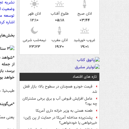
نشریه تج
وضعیت اقت
اذان صبح
طلوع آفتاب
اذان ظهر
توسعه مل
۱۲:۱۰
۰۵:۱۸
۰۳:۴۴
اشاره کرد
بخش‌هایی
غروب خورشید
اذان مغرب
نیمه‌شب شرعی
۲۳:۲۳
۱۹:۲۰
۱۹:۰۱
*شواهد ن
از جمله 
برسد، با
تازه های اقتصاد
خواهد بود
قیمت خودرو همچنان در سطوح بالا؛ بازار قفل
طیب‌نیا: 
شد
عامل افزایش قبوض آب و برق برخی مشترکان
*می‌گویند
چه بود؟
طعنه همتی به وزیر خزانه داری آمریکا
یعنی ممک
پشت‌پرده مداخله آمریکا در حمایت از یِن ژاپن؛
خیرخواهی یا خودخواهی؟