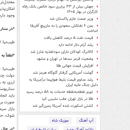
معتدل‌تر 
جهش بیش از ۳۳ برابری سود خالص بانک رفاه
امکان‌پذی
کارگران در بهار ۱۴۰۵
وجود دارد
وزیر صمت عازم پاکستان شد
یمن ۶ نفتکش سعودی را به مارپیچ آفریقا
*در سناری
انداخت
قیمت نفت ۵ درصد کاهش یافت
طیب‌نیا: 
رشد آرام دلار ادامه دارد
کالابرگ کودکان دارای سوءتغذیه شارژ شد
*لطفاً به
وضعیت قرمز سدها در تهران و مشهد
افزایش قیمت جهانی طلا
طیب‌نیا:
گوشت آمریکایی گرفتار گلوگاه هرمز شد
دولت چند
رشد مداوم قیمت بلیط هواپیما درآمریکا به
ارزی به 
دلیل جنگ علیه ایران
سناریوساز
تورم نقطه‌به‌نقطه خدمات به ۵۸ درصد رسید
باید انجا
طلا در بازار تهران عقب نشینی کرد
صورت برو
کشتی اسکورت شده آمریکا زمین‌گیر شد
بازار سر
شوک، حتم
آپ آهنگ
موزیک شاه
*در حال 
دانلود آهنگ جدید
سایت تاریخ ایران