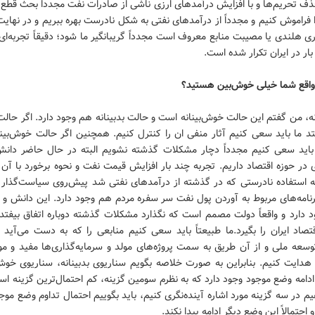
حذف تحریم‌ها و با افزایش درآمدهای ارزی ناشی از صادرات نفت مجدداً بحث قطع
 فراموش کنیم و مجدداً از درآمدهای نفتی به شکل نادرست بهره‌ ببریم و در نهایت
ی هلندی یا مصیبت منابع معروف است مجدداً گریبانگیر ما شود؛ دقیقاً تجربه‌ای 
ار در ایران تکرار شده است.
اقع شما خیلی خوش‌بین هستید؟
نه، من گفتم این حالت خوش‌بینانه است و حالت بدبینانه هم وجود دارد. اگر حالت 
تد ما باید سعی کنیم آثار منفی ان را کنترل کنیم. همچنین اگر حالت خوش‌بینا
 باید سعی کنیم مجدداً دچار مشکلات گذشته نشویم البته در حال حاضر دانش
در حوزه اقتصاد داریم. تجربه چند بار افزایش قیمت نفت و نحوه برخورد با آن ر
به استفاده نادرستی که در گذشته از درآمدهای نفتی شد پیش‌روی سیاست‌گذار ق
رنامه‌های مربوط به آوردن پول نفت سر سفره مردم هم وجود دارد. این دانش و ت
د دارد و واقعاً دولت مصمم است که نگذارد مشکلات گذشته دوباره اتفاق بیفتد 
قتصاد ایران را بگیرد.ما طبیعتاً باید سعی کنیم منابعی را که به دست می‌آید
سعه ملی و از آن طریق به سمت پروژه‌های مولد و سرمایه‌گذاری‌ها مفید و م
ایت کنیم. بنابراین به صورت خلاصه بگویم سناریوی بدبینانه، سناریوی خوش‌ب
دامه وضع موجود وجود دارد که به نظرم سومین گزینه، کم احتمال‌ترین گزینه ا
یم در سه گزینه مورد اشاره آینده‌نگری کنیم، باید بگوییم احتمال تداوم وضع موج
احتمالاً این وضع دیگر ادامه پیدا نکند.