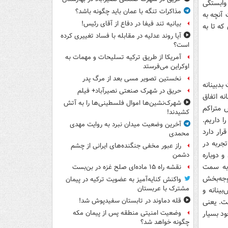
 وابستگی
مذاکرات تنگه با عمان باید چگونه باشد؟
 آنچه به
بیانیه تند فیفا در دفاع از آقای رئیس!
که تا به
آیا روند عدلیه در مقابله با فساد تغییری کرده
است؟
آمریکا از طریق ترکیه تسلیحات و مهمات به
اوکراین می‌فرستد
نخستین تصویر مسی بعد از مرگ پدر
بدبینانه
حریق در شهرک صنعتی نصیرآباد+ فیلم
نه اتفاق
شهرک‌نشین‌ها اموال فلسطینی‌ها را به آتش
 متراکم
کشیدند!
ا داریم.
آخرین وضعیت میدان نبرد به روایت مهدی
رار دارد
محمدی
جربه در
راز عبور مخفی جنگنده‌های ایرانی از چشم
و دوباره
دشمن
 به سمت
نقشه راه ۱۵ ماده‌ای صلح غزه در بن‌بست
وجه‌بخش
واکنش کنایه‌آمیز به عضویت ترکیه در پیمان
مشترک با عربستان
ینانه و
قله دماوند در تابستان سفیدپوش شد!
ست. یعنی
ود بسیار
وضعیت امنیتی منطقه پس از پیمان مکه
چگونه خواهد شد؟