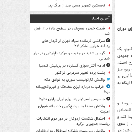
نخستین تصویر مسی بعد از مرگ پدر
آخرین اخبار
ای دوران
قیمت خودرو همچنان در سطوح بالا؛ بازار قفل
شد
سرکشی فرمانده سپاه تهران از گردان‌های
پدافند هوایی لشکر ۲۷
کنیم. یک
گرمای شدید در جنوب و مرکز؛ ناپایداری در نوار
ه جدیدی
شمالی
رح است،
ادامه آتش‌سوزی گسترده در بریتیش کلمبیا
 روی میز
پشت پرده تغییر سرمربی تراکتور
أثیری بر
واکنش کارتونیست سوری به توافق مکه
اینکه به
فرضیات درباره ایران مضحک و غیرواقع‌بینانه
بود!
جاسوسی اسرائیلی‌ها برای ایران پایان ندارد!
 برسد و
واکنش صنعا به موضع‌گیری خصمانه شورای
 اقتصادی
امنیت
ا کند و
احتمال شکست اردوغان در دور دوم انتخابات
 از سوی
ریاست جمهوری ترکیه
‌شود،در
واکنش سرپرست باشگاه استقلال به انتقادات