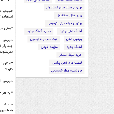
بهترین هتل های استانبول
طیب‌نیا م
رزرو هتل استانبول
استفاده ک
بهترین جراح بینی ترمیمی
*یعنی می‌خوا
آهنگ های جدید
دانلود آهنگ جدید
پرشین هتل
ثبت نام بیمه اربعین
طیب‌نیا: 
چند بار آ
آهنگ جدید
مزایده خودرو
نمی‌شود» 
خرید بلیط استخر
قیمت ورق آهن پرایس
*امکان ای
دارد؟
فروشنده مواد شیمیایی
طیب‌نیا: 
* به هر ح
طیب‌نیا:
د
به همین 