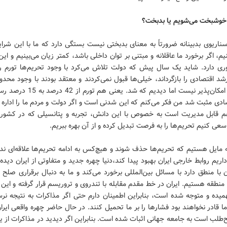
 خوشبخت می‌شویم یا بدبخت؟
سناریوی بدبینانه ضرورتاً به معنای بدبختی نیست بستگی دارد که ما با این شرا
یم، اگر برخورد ما عاقلانه و مبتنی بر توان داخلی باشد، کمتر زیان می‌بینیم و این
وری دارد. شاید یک سال پیش که دولت تلاش می‌کرد با وجود تحریم‌ها تورم 
د اقتصادی را بازگرداند، خیلی‌ها قبول نمی‌کردند و معتقد بودند با وجود محد
تحریمی، امکان‌پذیر نیست اما دیدیم که شد. یعنی
دی مثبت شد من فکر می‌کنم که این شدنی است و اگر دولت و مردم ما را اداره 
 قابل مدیریت است به خصوص با این دانش، تجربه و پتانسیلی که در کشور 
 سعی کنیم تحریم‌ها را به فرصت تبدیل کرده و از آن بهره‌ ببریم.
 مایل هستیم که تحریم‌ها حذف شوند و هیچ‌کس به ادامه تحریم‌ها علاقه‌ای ند
داریم روابط خارجی ایران بهبود پیدا کند،دنیا چهره جدید و متفاوتی از ایران دیده
 با منطق دارد با مسائل بین‌المللی برخورد می‌کند و ما به دنبال برقراری صلح
منطقه هستیم. ایران در خط مقدم مقابله با تندروی و تروریسم قرار گرفته و این 
میده و متوجه شده است، بنابراین اطمینان دارم حتی اگر مذاکرات به نتیجه نرس
 قادر نخواهند بود فشارها را بر ما تحمیل کنند. در حال حاضر چهره‌‌ واقعی ایر
‌طلب است به جامعه جهانی اثبات شده است. بنابراین اگر دیدید در مذاکرات از 