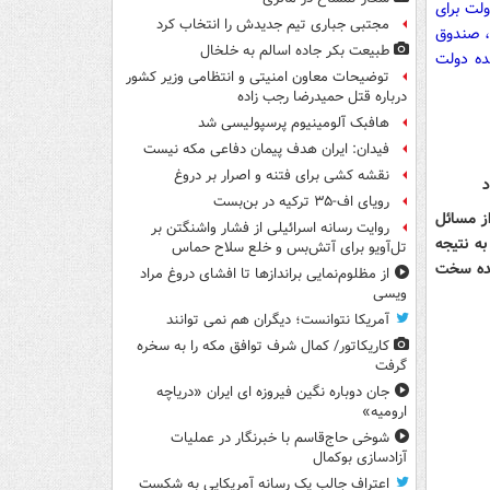
لت برای
مجتبی جباری تیم جدیدش را انتخاب کرد
ت، صندوق
طبیعت بکر جاده اسالم به خلخال
ده دولت
توضیحات معاون امنیتی و انتظامی وزیر کشور
درباره قتل حمیدرضا رجب زاده
هافبک آلومینیوم پرسپولیسی شد
فیدان: ایران هدف پیمان دفاعی مکه نیست
نقشه کشی برای فتنه و اصرار بر دروغ
رویای اف-۳۵ ترکیه در بن‌بست
ز مسائل
روایت رسانه اسرائیلی از فشار واشنگتن بر
ه نتیجه
تل‌آویو برای آتش‌بس و خلع سلاح حماس
نده سخت
از مظلوم‌نمایی براندازها تا افشای دروغ مراد
ویسی
آمریکا نتوانست؛ دیگران هم نمی توانند
کاریکاتور/ کمال شرف توافق مکه را به سخره
گرفت
جان دوباره نگین فیروزه ای ایران «دریاچه
ارومیه»
شوخی حاج‌قاسم با خبرنگار در عملیات
آزادسازی بوکمال
اعتراف جالب یک رسانه آمریکایی به شکست