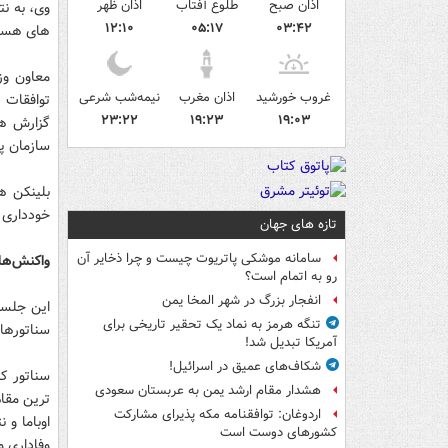
اذان صبح
طلوع آفتاب
اذان ظهر
وی، به نت
۱۲:۱۰
۰۵:۱۷
۰۳:۴۲
های هسته
معاون وزی
غروب خورشید
اذان مغرب
نیمه‌شب شرعی
توافقات 
۲۳:۲۲
۱۹:۲۳
۱۹:۰۳
گزارش ها
سازمان پا
بلینکن ه
خودداری 
تازه های جهان
سامانه موشکی پاتریوت چیست و چرا ذخایر آن
واکنش‌ها 
رو به اتمام است؟
انفجار بزرگ در شهر المخا یمن
این جلسه
تنگه هرمز به نماد یک تحقیر تاریخی برای
سناتورهای
آمریکا تبدیل شد!
شکاف‌های عمیق در اسرائیل!
سناتور ک
هشدار مقام ارشد یمن به عربستان سعودی
ترین مقا
اردوغان: توافقنامه مکه پذیرای مشارکت
اوباما و 
کشورهای دوست است
وفاداری و