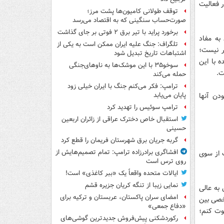
ر فعالیت
توقف طولانی کامیون‌ها پشت مرز؛
صورت‌حساب سنگینی که به اقتصاد می‌رسد
برخورد پراید با تیر برق ۲ فوتی بر جای گذاشت
 به مفاد
تلگراف: جنگ علیه ایران ممکن است به یکی از
ر نیست؛
اشتباهات تاریخ تبدیل شود
 با این
سوخو۳۵ با این موشک‌ها به ناوهای‌جنگی
ت.
حمله می‌کند
ترامپ: فکر می‌کنم جنگ با ایران خیلی زود
دن آنها
پایان می‌یابد
ترامپ سوئیس را تهدید کرد
استقبال خاص دخترک عراقی از زائران اربعین
حسینی
گربه جریان برق شهرستان فریمان را قطع کرد
افشاگری برادرزاده ترامپ: تمام تصمیم‌هایش از
 از سوی
روی ترس است
ایالات متحده واقعاً یک «ببر کاغذی» است!
نمایی زیبا از تنگه کریان جزیره قشم
به عالی
امضای سران پاکستان، عربستان و ترکیه برای
خصی بین
«دفاع جمعی»
کوت کنم؛
رکوردشکنی پیش‌فروش جدیدترین گوشی‌های