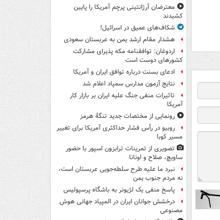
معترضان آرژانتینی پرچم آمریکا را پایین
کشیدند
شکاف‌های عمیق در اسرائیل!
هشدار مقام ارشد یمن به عربستان سعودی
اردوغان: توافقنامه مکه پذیرای مشارکت
کشورهای دوست است
ادعای بسنت درباره توافق ایران و آمریکا
نتایج آزمون مدارس سمپاد اعلام شد
تاثیرات منفی جنگ علیه ایران بر بازار کار
آمریکا
رونمایی از مختصات جدید تنگۀ هرمز
روبیو در رأس فشار حداکثری آمریکا برای تغییر
مسیر کوبا
تصویری از تمرینات ترابزون اسپور با حضور
ساویچ، صلاح و اونانا
نبرد ما علیه طرح سلطه‌جویی عربستان است،
نه مردم جنوب یمن
پاسخ منفی یک لژیونر به باشگاه پرسپولیس
درخشش جوانان ایران در المپیاد جهانی هوش
مصنوعی