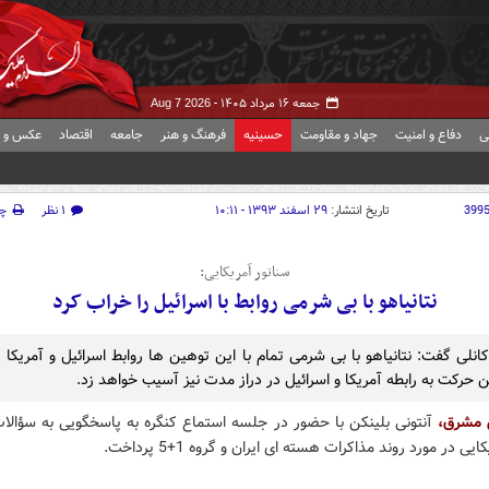
جمعه ۱۶ مرداد ۱۴۰۵ -
Aug 7 2026
ی
دفاع و امنیت
جهاد و مقاومت
حسینیه
فرهنگ و هنر
جامعه
اقتصاد
عکس و ف
399
تاریخ انتشار:
۲۹ اسفند ۱۳۹۳ - ۱۰:۱۱
۱ نظر
چ
سناتور آمریکایی:
نتانیاهو با بی شرمی روابط با اسرائیل را خراب کرد
انلی گفت: نتانیاهو با بی شرمی تمام با این توهین ها روابط اسرائیل و آمریکا 
ن حرکت به رابطه آمریکا و اسرائیل در دراز مدت نیز آسیب خواهد زد.
ش مشرق،
آنتونی بلینکن با حضور در جلسه استماع کنگره به پاسخگویی به سؤالات
ی در مورد روند مذاکرات هسته ای ایران و گروه 1+5 پرداخت.