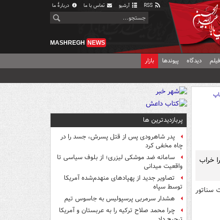
RSS
آرشیو
تماس با ما
دربارهٔ ما
MASHREGH
NEWS
یلم
دیدگاه
پیوندها
بازار
اپ
پربازدیدترین ها
پدر شاهرودی پس از قتل پسرش، جسد را در
چاه مخفی کرد
سامانه ضد موشکی لیزری؛ از بلوف سیاسی تا
را خراب
واقعیت میدانی
تصاویر جدید از پهپادهای منهدم‌شده آمریکا
توسط سپاه
 سناتور
هشدار سرمربی پرسپولیس به جاسوس تیم
چرا محمد صلاح ترکیه را به عربستان و آمریکا
ترجیح داد