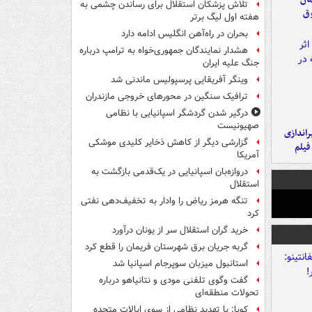
تلاش پزشکان استقلال برای رساندن چشمی به
وق
هفته اول لیگ برتر
بحران در راه‌آهن انگلیس ادامه دارد
هشدار نمایندگان جمهوری‌خواه به ترامپ درباره
جنگ علیه ایران
وینگر آفریقایی پرسپولیس ماندنی شد
ترافیک سنگین در محورهای خروجی مازندران
درگیر شدن گردشگر اسپانیایی با نظامی
صهیونیست
یراندازی
گزارشی دیگر از کاهش ذخایر کلیدی موشکی
فیلم
آمریکا
دروازه‌بان اسپانیایی در یک‌قدمی بازگشت به
استقلال
تنگه هرمز ریاض را وادار به تخفیف‌دهی نفتی
کرد
خرید گران استقلال سر از یونان درآورد
گربه جریان برق شهرستان فریمان را قطع کرد
استانبول میزبان سوپرجام اسپانیا شد
گفت وگوی تلفنی مودی و نتانیاهو درباره
تحولات منطقه‌ای
کوبا: با تهدید نظامی از سوی ایالات متحده