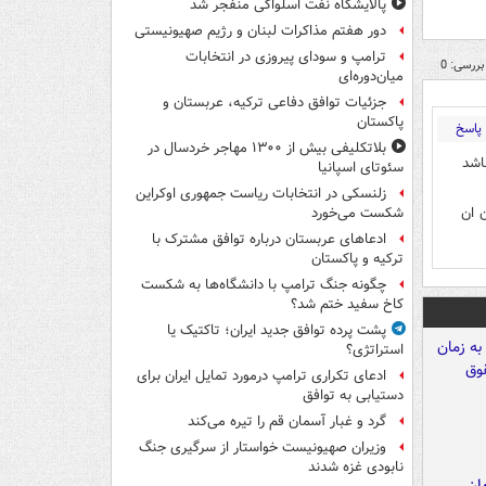
پالایشگاه نفت اسلواکی منفجر شد
دور هفتم مذاکرات لبنان و رژیم صهیونیستی
ترامپ و سودای پیروزی در انتخابات
بررسی: 0
میان‌دوره‌ای
جزئیات توافق دفاعی ترکیه، عربستان و
پاکستان
پاسخ
بلاتکلیفی بیش از ۱۳۰۰ مهاجر خردسال در
اشد
سئوتای اسپانیا
زلنسکی در انتخابات ریاست جمهوری اوکراین
 ان
شکست می‌خورد
ادعاهای عربستان درباره توافق مشترک با
ترکیه و پاکستان
چگونه جنگ ترامپ با دانشگاه‌ها به شکست
کاخ سفید ختم شد؟
پشت پرده توافق جدید ایران؛ تاکتیک یا
استراتژی؟
ادعای تکراری ترامپ درمورد تمایل ایران برای
دستیابی به توافق
گرد و غبار آسمان قم را تیره می‌کند
وزیران صهیونیست خواستار از سرگیری جنگ
نابودی غزه شدند
مان