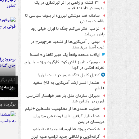
۲۲ کشته و زخمی بر اثر تیراندازی در یک
کشور
مدرسه در تایلند+ فیلم
سامانه ضد موشکی لیزری؛ از بلوف سیاسی تا
واقعیت میدانی
ترامپ: فکر می‌کنم جنگ با ایران خیلی زود
پایان می‌یابد
نیمی از آمریکایی‌ها از تشدید هرج‌ومرج در
غرب آسیا می‌ترسند
ایالات متحده واقعاً یک «ببر کاغذی» است!
نیویورک تایمز فاش کرد: کارگروه ویژه سیا برای
جای گذا
تفرقه افکنی در کوبا
کنترل کامل تنگه هرمز در دست ایران!
فیلم برگزی
هشدار افسر ارشد آمریکایی به کاخ سفید
بوسه‌ پ
+فیلم
دبیرکل سازمان ملل باز هم خواستار آتش‌بس
فوری در اوکراین شد
برگزیده و
حمایت هلندی‌ها از مظلومیت فلسطین +فیلم
هدف قرار گرفتن اتاق‌ فرماندهی مزدوران
عربستان در یمن
شکست پروژه «خاورمیانه جدید» نتانیاهو
گزافه‌گویی و لفاظی جدید ترامپ علیه ایران