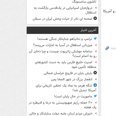
تاشوی سامسونگ
دروازه‌بان اسپانیایی در یک‌قدمی بازگشت به
و آمریکا
استقلال
صحنه ای نادر از حیات وحش ایران در سبلان
آخرین اخبار
ترامپ و نتانیاهو جنایتکار جنگی هستند!
میزبانی استقلال در آسیا به امارات می‌رسد؟
سامانه موشکی پاتریوت چیست و چرا ذخایر آن
رو به اتمام است؟
امنیت خلیج فارس باید به دست کشورهای
منطقه تأمین شود
بارش باران در فاروج خراسان شمالی
انفجار بزرگ در شهر المخا یمن
تنگه هرمز به نماد یک تحقیر تاریخی برای
آمریکا تبدیل شد!
ماموریت در حال پایان است!
۲۰ حمله رژیم صهیونیستی به درعا و قنیطره در
یک هفته
خیزش مردم لبنان علیه دولت سازشکار و خائن