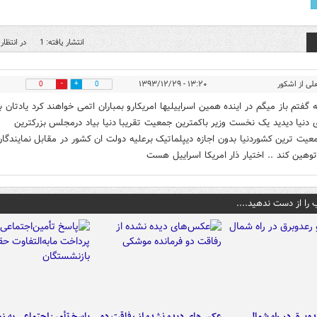
انتشار یافته: 1
در انتظار 
لی از اشکور
۱۳:۲۰ - ۱۳۹۳/۱۲/۲۹
0
0
گفتم باز میگم در اینده همین اسراییلیها امریکارو بمباران اتمی خواهند کرد یادتان ب
 دنیا دیدید یک نخست وزیر باکمترین جمعیت تقریبا دنیا بیاد درمجلس بزرکترین
معیت ترین کشوردنیا بدون اجازه دیپلماتیک برعلیه دولت ان کشور در مقابل نمایندگان
وهین کند .. اختیار ذار امریکا اسراییل هست
 را از دست ندهید....
دوبرق در راه شمال
عکس‌های دیده نشده از رفاقت دو
پاسخ تأمین‌اجتماعی به ز