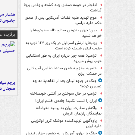
انفجار در حومه دمشق چند کشته و زخمی برجا
گذاشت
هشدار سرم
موج تهدید علیه قضات آمریکایی پس از صدور
جاسوس تی
حکم علیه ترامپ
یمن: جهان به‌زودی صدای ناله سعودی‌ها را
برگزیده 
خواهد شنید
یونیفل: ارتش اسرائیل در یک روز ۱۱۳ توپ به
جنوب لبنان شلیک کرده است
ترامپ: همه چیز درباره ایران به طور استثنایی
خوب پیش می‌رود
«ضربه مغزی» شدن صدها نظامی آمریکایی
در حملات ایران
جنگ در جبهه لبنان بعد از تفاهم‌نامه چه
پرچم سیاه
تغییری کرده؟
همچنان در
ترامپ در حال سوختن در آتشی خودساخته
ایران را تست نکنید! جاده‌ی خشم ایران!
واکنش سفارت ایران به بیانیه مغرضانه
نمایندگان پارلمان اتریش
یاوه‌گویی تولیدکننده موشک کروز اوکراینی
علیه ایران
جنگ با ایران، آمریکا را به دشمن جهان تبدیل