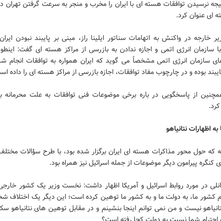
یجه نرسیدن توافقات هسته ای با ایران را مخرب و منجر به سرعت گرفتن تهران د
 ای عنوان کرد.
ر خارجه در واکنش به اتهامات سناتور ایلینا راز، مبنی بر پایبند نبودن ایران
با سازمان انرژی اتمی و اجازه ندادن به بازرسی از مراکز هسته ای گفت: اینطو
ی سازمان انرژی اتمی مشخصاً می گوید که ایران همواره به توافقات انجام شده
یبند بوده و در چارچوب مفاد توافقات، اجازه بازرسی از مراکز هسته ای را داده اس
مچنین از پاسخگویی در باره برخی موضوعات فنی توافقات به علت محرمانه بو
کرد.
به اظهارات نتانیاهو
 که حول محور مذاکرات هسته ای ایران برگزار شده بود، با طرح سؤالات مختلف
 کنگره پیرامون دیگر موضوعات از جمله اسرائیل نیز همراه بود.
انلی در مورد روابط اسرائیل و آمریکا اظهار داشت: نخست وزیر یک کشور خارجی 
م کشور ما، به دولت ما و به کشور ما توهین کرده است؛ این دیگر یک اختلاف ش
نتانیاهو نیست و من نمی توانم اینجا بنشینم و در مقابل توهین های نتانیاهو س
 احترام شما نسبت به دولت کجا رفته است؟