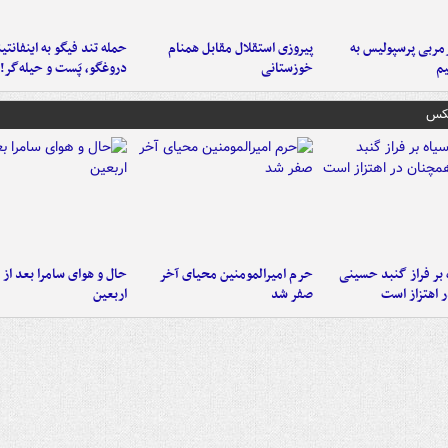
ربی پرسپولیس به
پیروزی استقلال مقابل همنام
حمله تند فیگو به اینفانتین
م
خوزستانی
دروغگو، پَست‌ و حیله‌گر!
عکس
 بر فراز گنبد حسینی
حرم امیرالمومنین محیای آخر
حال و هوای سامرا بعد از ا
 اهتزاز است
صفر شد
اربعین