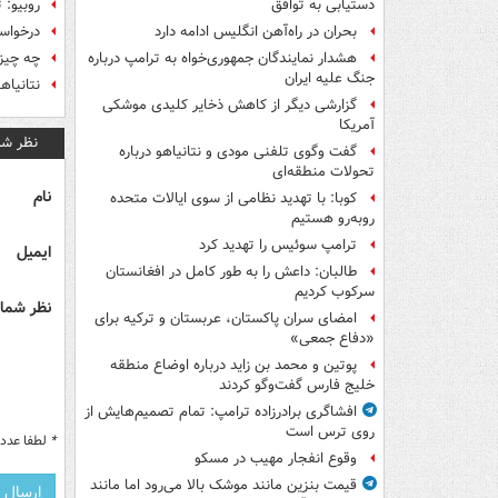
روبیو: 
دستیابی به توافق
درخواست
بحران در راه‌آهن انگلیس ادامه دارد
چه چیز 
هشدار نمایندگان جمهوری‌خواه به ترامپ درباره
جنگ علیه ایران
نتانیاه
گزارشی دیگر از کاهش ذخایر کلیدی موشکی
آمریکا
نظر شم
گفت وگوی تلفنی مودی و نتانیاهو درباره
تحولات منطقه‌ای
نام
کوبا: با تهدید نظامی از سوی ایالات متحده
روبه‌رو هستیم
ترامپ سوئیس را تهدید کرد
ایمیل
طالبان: داعش را به طور کامل در افغانستان
سرکوب کردیم
نظر شما 
امضای سران پاکستان، عربستان و ترکیه برای
«دفاع جمعی»
پوتین و محمد بن زاید درباره اوضاع منطقه
خلیج فارس گفت‌وگو کردند
افشاگری برادرزاده ترامپ: تمام تصمیم‌هایش از
روی ترس است
*
لطفا عدد م
وقوع انفجار مهیب در مسکو
قیمت بنزین مانند موشک بالا می‌رود اما مانند