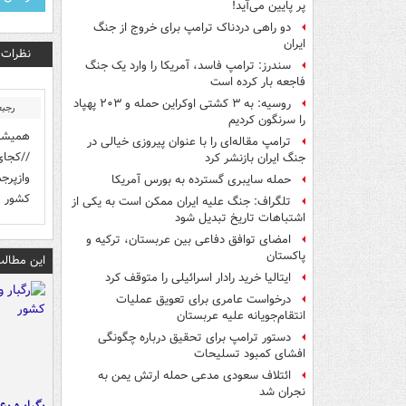
پر پایین می‌آید!
دو راهی دردناک ترامپ برای خروج از جنگ
ایران
نظرات
سندرز: ترامپ فاسد، آمریکا را وارد یک جنگ
فاجعه بار کرده است
روسیه: به ۳ کشتی اوکراین حمله و ۲۰۳ پهپاد
رجبع
را سرنگون کردیم
همیشه 
ترامپ مقاله‌ای را با عنوان پیروزی خیالی در
//کجای
جنگ ایران بازنشر کرد
وازپرج
حمله سایبری گسترده به بورس آمریکا
کشور ت
تلگراف: جنگ علیه ایران ممکن است به یکی از
اشتباهات تاریخ تبدیل شود
امضای توافق دفاعی بین عربستان، ترکیه و
پاکستان
این مطالب
ایتالیا خرید رادار اسرائیلی را متوقف کرد
درخواست عامری برای تعویق عملیات
انتقام‌جویانه علیه عربستان
دستور ترامپ برای تحقیق درباره چگونگی
افشای کمبود تسلیحات
ائتلاف سعودی مدعی حمله ارتش یمن به
نجران شد
رگبار و رع