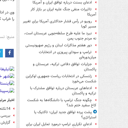
ادعای بسنت درباره توافق ایران و آمریکا
تاثیرات منفی جنگ علیه ایران بر بازار کار
وی در ادا
آمریکا
را خراب ک
روبیو در رأس فشار حداکثری آمریکا برای تغییر
مسیر کوبا
نبرد ما علیه طرح سلطه‌جویی عربستان است،
منبع: تس
نه مردم جنوب یمن
دور هفتم مذاکرات لبنان و رژیم صهیونیستی
ترامپ و سودای پیروزی در انتخابات
میان‌دوره‌ای
جزئیات توافق دفاعی ترکیه، عربستان و
پاکستان
زلنسکی در انتخابات ریاست جمهوری اوکراین
شکست می‌خورد
ادعاهای عربستان درباره توافق مشترک با
ترکیه و پاکستان
اخبار مرتب
چگونه جنگ ترامپ با دانشگاه‌ها به شکست
کاخ سفید ختم شد؟
14نکته درباره نامه47سناتور آمریکایی به رهبران ایران
پشت پرده توافق جدید ایران؛ تاکتیک یا
بررسی نامه 47 سناتور در
استراتژی؟
گزارش ر
ادعای تکراری ترامپ درمورد تمایل ایران برای