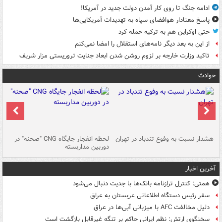
ادامه جنگ تا روی کار آمدن دولت جدید در آمریکا!
پاسخ معنادار هوافضای سپاه به تهدیدات آمریکایی‌ها
حتی اوکراین هم به ترکیه حمله کرد
از این به بعد دیگر نامه‌های استقلال را امضا نمی‌کنم
تاکید وزارت خارجه بر لزوم روشن شدن ابعاد جنایت تروریستی مزار شریف
حوادث
ای
هشدار نسبت به وفوع تندباد در تهران
لحظه انفجار جایگاه CNG "صحنه" در
دس
دوربین مداربسته
ات
آخرین اخبار
همتی: کنترل ترازنامه بانک‌ها با جدیت دنبال می‌شود
سفر رئیس دستگاه اطلاعاتی عربستان به عراق
دلیل مخالفت AFC با میزبانی آبی‌ها در عراق
سخنگوی ارتش: نظم ایرانی حاکم بر تنگه غیرقابل بازگشت است