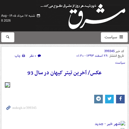
شنبه ۱۷ مرداد ۱۴۰۵ -
Aug
8 2026
سیاست
کد خبر
399345
تاریخ انتشار:
۲۸ اسفند ۱۳۹۳ - ۰۱:۲۰
۰ نظر
چاپ
سیاست
عکس/ آخرین تیتر کیهان در سال 93