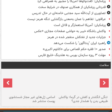
پزشکیان: گفت‌وگوها آمریکا را مجبور به همراهی کرد
قدردانی پزشکیان از همکاری صنوف در شرایط سخت
تصاویری از آیت‌الله سید مجتبی خامنه‌ای در حال تدریس
عراقچی: تفاهم با عمان به‌معنی بازگشایی تنگه هرمز نیست
پزشکیان: آمریکا استعمارگر و قاتل است
واکنش باشگاه خیبر به حواشی صفحات مجازی +عکس
جزئیات جدید از نفتکش منفجر شده در هرمز
راهبرد ایران "پنتاگون" را شکست می‌دهد
صدور ۱۰ فقره حکم قصاص برای «کلثوم اکبری»
مهلت ۳ روزه سازمان بورس به هلدینگ خلیج فارس
سلامت
تنگی انگشتر و کفش در گرما؛ واکنش
اسامی ژل‌های غیر مجاز شستشوی
مر
طبیعی بدن یا هشدار جدی؟
پوست منتشر شد