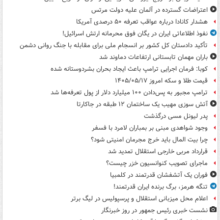
اعتراضات گسترده در آلمان علیه دولت مرتس
هشدار کانادا درباره عواقب تعرفه ۵۰ درصدی آمریکا
نفوذ اطلاعاتی ایران در یگان فوق محرمانه ارتش اسرائیل!
تأکید دادستان کل کشور بر انسجام ملی برای مقابله با جنگ روانی دشمن
باران مهمان تابستانی ارتفاعات دماوند شد
کوبا: فرمان اجرایی ترامپ باعث ایجاد بحران بشردوستانه شده
قیمت طلا و سکه امروز ۱۴۰۵/۰۵/۱۷
ترامپ مجبور به پس‌دادن ۱۰۰ میلیارد دلار از پول تعرفه‌ها شد
آتش سوزی مهیب یک ساختمان ۱۲ طبقه در جاکارتا
پدر لیونل مسی درگذشت
وجود شواهدی مبنی بر بمباران لامرد با فسفر
چرا بیت المال باید خرج مجرمان امنیتی شود؟
قرارداد مربی خارجی استقلال تمدید شد
ماجرای تصویب کنوانسیون خزر چیست؟
فوران یک آتشفشان قدرتمند در کلمبیا
تنگه هرمز، برگ برنده ایران قدرتمند!
اعلام محل میزبانی استقلال و پرسپولیس در لیگ برتر
نشست خبری رئیس جمهور در روز خبرنگار