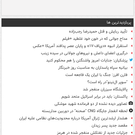
پربازدیدترین ها
تأیید ربایش و قتل حمیدرضا رجب‌زاده
مداح جوانی که در خون خود غلطید +فیلم
استقرار انبوه «دی‌اف‑۱۷» و پایان عصر پدافند آمریکا +عکس
درگیری اعضای داعش و نیروهای جولانی در سیده زینب
پزشکیان: جنایات امروز واشنگتن را هم محکوم کنید
بیانیه سپاه پاسداران به مناسبت روز خبرنگار
فارن افرز: جنگ با ایران یک فاجعه است
"سوپر ال‌نینو"در راه است؟
پالایشگاه سیزران منفجر شد
پاکستان: باید در برابر اسرائیل متحد شویم
تصاویر دیده‌ نشده از دو فرمانده شهید موشکی
لحظه انفجار جایگاه CNG "صحنه" در دوربین مداربسته
هشدار ارشدترین ژنرال آمریکا درباره محدودیت‌های نظامی علیه ایران
مقصد جدید پسر زیدان
جزئیات جدید از نفتکش منفجر شده در هرمز