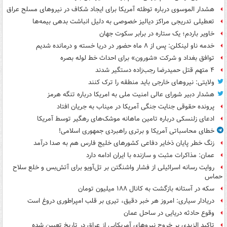
هشدار الموسوی درباره توطئه آمریکا برای ایجاد شکاف در نیروهای مسلح عراق
تعطیلی تدریجی مراکز دیالیز خصوصی به دلیل انباشت بدهی بیمه‌ها
خاویر باردم؛ یک ستاره در برابر سکوت جهان
خدمه ناو لینکلن: پس از ۸ ماه حضور در دریا خسته و درمانده‌ شدیم
توافق بغداد و شرکت «شورون» برای احداث خط لوله بصره
۴ متهم قتل حمیدرضا رجب‌زاده دستگیر شدند
ولایتی: نیروهای خارجی باید منطقه را ترک کنند
هشدار دبیر شورای عالی امنیت ملی به امریکا درباره تنگه هرمز
پرونده حقوقی جنایت جنگی آمریکا در میناب به جریان افتاد
ادعای زلنسکی درباره تامین ماهانه موشک‌های رهگیر توسط آمریکا
خطای محاسباتی آمریکا و برتری راهبردی جمهوری اسلامی!
زنگ خطر پایان ذخایر دفاعی کشورهای خلیج فارس هم به صدا درآمد
عمان: مذاکرات مثبت و سازنده با ایران ادامه دارد
روایت رسانه اسرائیلی از فشار واشنگتن بر تل‌آویو برای آتش‌بس و خلع سلاح
حماس
سکه در آستانه بازگشت به کانال ۱۸۸ میلیون تومان
دریادار سیاری: امروز هر خبر دقیق، تیری بر قلب امپراطوری دروغ است
وقوع حادثه دریایی در ساحل عمان
تاکید الزیدی بر خروج نیروهای آمریکایی از عراق در تاریخ تعیین شده