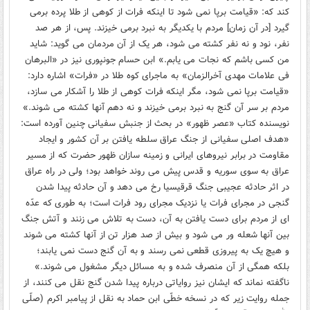
کند که: «قیامت برپا نمی شود تا اینکه فرات از کوهی از طلا پرده برمی
گیرد [در آن زمان] مردم با یکدیگر به نبرد برمی خیزند. پس، از هر صد
نفر، نود و نه نفر کشته می شود، هر یک از آن مردمان می گوید: شاید
من کسی باشم که نجات می یابم.» ابن حسام جونپوری نیز در «البرهان
فی علامات مهدی آخرالزمان» به ماجرای کوه طلا در «فرات» اشاره دارد:
«قیامت برپا نمی شود، مگر اینکه فرات کوهی از طلا را ‌آشکار می سازد،
مردم بر سر آن گنج به نبرد برمی خیزند و نه دهم آنها کشته می شوند.»
نویسنده کتاب «عصر ظهور» در بحث از جنبش سفیانی چنین آورده است:
«هدف اصلی سفیانی از جنگ عراق سلطه یافتن بر آن کشور و ایجاد
مقاومت در برابر نیروهای ایرانی و زمینه سازان ظهور حضرت که از مسیر
عراق به سوی سوریه و قدس پیش می روند خواهد بود؛ ولی در راه عراق
در اثر حادثه عجیبی جنگ قرقیسیا رخ می دهد و آن حادثه پیدا شدن
گنجی در مجرای فرات یا نزدیک مجرای رود فرات است؛ به طوری که عدّه
ای از مردم برای دست یافتن به آن، دست به تلاش می زنند و آتش جنگ
بین آنها شعله ور می شود و بیش از صد هزار تن از آنها کشته می شوند
و هیچ یک به پیروزی قطعی نمی رسند و به آن گنج دست نمی یابند؛
بلکه همگی از آن منصرف شده و به مسائل دیگر مشغول می شوند.»
ناگفته نماند که ایشان نیز روایاتی درباره پیدا شدن گنج نقل می کنند، از
جمله روایت زیر که در نسخه خطّی ابن حماد به نقل از پیامبر اکرم (صلّی