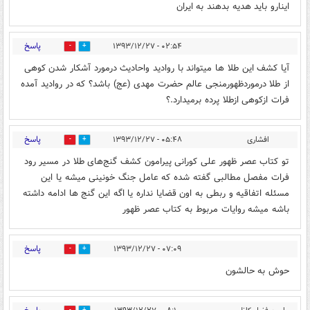
اینارو باید هدیه بدهند به ایران
پاسخ
۰۲:۵۴ - ۱۳۹۳/۱۲/۲۷
0
2
آیا کشف این طلا ها میتواند با روادید واحادیث درمورد آشکار شدن کوهی
از طلا درموردظهورمنجی عالم حضرت مهدی (عج) باشد؟ که در روادید آمده
فرات ازکوهی ازطلا پرده برمیدارد.؟
پاسخ
افشاری
۰۵:۴۸ - ۱۳۹۳/۱۲/۲۷
0
1
تو کتاب عصر ظهور علی کورانی پیرامون کشف گنج‌های طلا در مسیر رود
فرات مفصل مطالبی گفته شده که عامل جنگ خونینی میشه یا این
مسئله اتفاقیه و ربطی به اون قضایا نداره یا اگه این گنج ها ادامه داشته
باشه میشه روایات مربوط به کتاب عصر ظهور
پاسخ
۰۷:۰۹ - ۱۳۹۳/۱۲/۲۷
1
2
حوش به حالشون