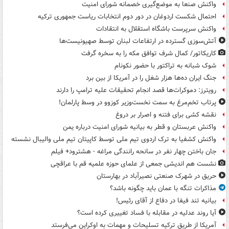
واکنش صنعا به موضع‌گیری خصمانه شورای امنیت
احتمال شکست اردوغان در دور دوم انتخابات ریاست جمهوری ترکیه
واکنش سرپرست باشگاه استقلال به انتقادات
آتش‌سوزی گسترده در ارتفاعات لبنان توسط صهیونیست‌ها
کاریکاتور/ کمال شرف توافق مکه را به سخره گرفت
شوک شبانه به تراکتور با حضور نکونام
جنگ ایران ده‌ها هزار شغل را در آمریکا از بین برد
رویترز: دموکرات‌ها قصد انجام تحقیقات علیه ترامپ را دارند
پرتاب تخم‌مرغ به سمت نخست‌وزیر کوزوو در وسط پارلمان!
نقشه کشی برای فتنه و اصرار بر دروغ
واکنش عربستان و قطر به بیانیه شورای امنیت درباره یمن
واکنش کشفیا به ترک اردوی تیم ملی توسط کاپیتان تیم ملی والیبال نشسته
جان باختن چهار نفر در سانحه رانندگی مراغه - هشترود+ فیلم
نشست هم اندیشی جمعی از علمای حوزه علمیه قم با عراقچی
حریق در شهرک صنعتی نصیرآباد در بهارستان
مذاکرات تنگه با عمان باید چگونه باشد؟
بیانیه تند فیفا در دفاع از آقای رئیس!
آیا روند عدلیه در مقابله با فساد تغییری کرده است؟
آمریکا از طریق ترکیه تسلیحات و مهمات به اوکراین می‌فرستد