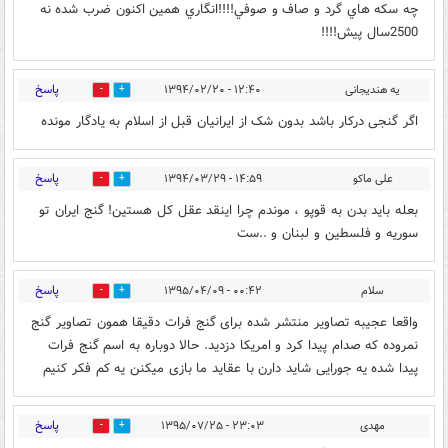
چه سكه هاي گرد و صاف و صوفي!!!!انگاري همين اكنون ضرب شده نه
2500سال پيش!!!!
پاسخ
یه هندیجانی
۱۲:۴۰ - ۱۳۹۴/۰۲/۲۰
0
1
اگر گنجی درکار باشد بدون شک از ایرانیان قبل از اسلام به یادگار مونده
پاسخ
علی ماکو
۱۴:۵۹ - ۱۳۹۴/۰۳/۲۹
0
0
بعله باید بدن به قوپو ، موندم چرا اینقد عقل کل هستین‏!‏ گنج ایران تو
سوریه و فلسطین و لبنان و .‏.ست
پاسخ
سلام
۰۰:۴۲ - ۱۳۹۵/۰۴/۰۹
1
1
واقعا عجیبه تصاویر منتشر شده برای گنج فرات دقیقا همون تصاویر گنج
نمروده که صدام پیدا کرد و امریکا دزدید. حالا دوباره به اسم گنج فرات
پیدا شده یه جورایی شاید دارن با عقاید ما بازی میکنن یه کم فکر کنیم
پاسخ
مهدی
۲۳:۰۳ - ۱۳۹۵/۰۷/۲۵
1
3