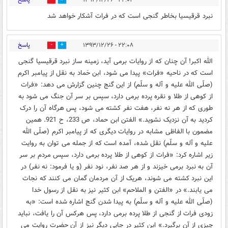
1
5
نبرد قرقیسیا بخاطر گنجی است که در فرات آشکار خواهد شد
پاسخ
۲۲:۰۸ - ۱۳۹۳/۱۲/۲۶
0
4
الله اکبر! آن چنان که از روایات برمی آید، زمینه ساز نبرد قرقیسیا گنجی
است که در ناحیه «فرات» پیدا می شود، ابن حَماد به نقل از پیامبر اکرم
(صلّی الله علیه و آله و سلّم) از این گنج چنین گزارش می دهد: «فرات
از کوهی از طلا و نقره پرده برمی دارد، سپس بر سر آن جنگ می شود به
طوری که از هر نه نفر، هفت نفر کشته می شود، پس هرگاه آن را درک
کردید به آن نزدیک نشوید.» الفتن ابن حماد، ص 233، ح 921. همین
مضمون با الفاظی مشابه در روایات دیگری که از پیامبر اکرم (صلّی الله
علیه و آله و سلّم) نقل شده، آمده است که از جمله می توان به روایت
زیر اشاره کرد: «فرات از کوهی از طلا پرده برمی دارد، سپس مردم بر سر
آن به نبرد برمی خیزند و از هر صد نفر، نود نفر (و یا فرمود: نه نفر) در
این نبرد کشته می شوند، هریک از آن مردمان گمان می کنند که نجات
می یابند.» در «الفتن و الملاحم» ابن کثیر نیز به نقل از رسول خدا
(صلّی الله علیه و آله و سلّم) به پیدا شدن گنج اشاره شده است: «به
زودی فرات از گنجی از طلا پرده برمی دارد، پس هرکس آن را یافت، نباید
چیزی از آن برگیرد.» ابن کثیر در جایی دیگر نیز از آن حضرت روایت می