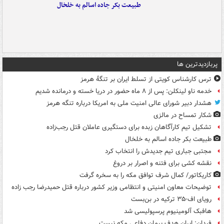
طبیعت بکر جاده اسالم به خلخال
پربازدیدترین ها
ترس کارشناس کویتی از تسلط ایران بر تنگۀ هرمز
خدمه ناو لینکلن: پس از ۸ ماه حضور در دریا خسته و درمانده‌ شدیم
هشدار دبیر شورای عالی امنیت ملی به امریکا درباره تنگه هرمز
شکار تمساح در مالزی
تشکیل تیم کارآگاهان زبده برای دستگیری عاملان قتل رجب‌زاده
طبیعت بکر جاده اسالم به خلخال
مجتبی جباری تیم جدیدش را انتخاب کرد
نقشه کشی برای فتنه و اصرار بر دروغ
کاریکاتور/ کمال شرف توافق مکه را به سخره گرفت
توضیحات معاون امنیتی و انتظامی وزیر کشور درباره قتل حمیدرضا رجب زاده
رویای اف-۳۵ ترکیه در بن‌بست
هافبک آلومینیوم پرسپولیسی شد
فیدان: ایران هدف پیمان دفاعی مکه نیست