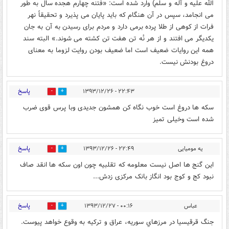
الله علیه و آله و سلّم) وارد شده است: «فتنه چهارم هجده سال به طور
می انجامد، سپس در آن هنگام که باید پایان می پذیرد و تحقیقاً نهر
فرات از کوهی از طلا پرده برمی دارد و مردم برای رسیدن به آن به جان
یکدیگر می افتند و از هر نُه تن هفت تن کشته می شوند.» البته سند
همه این روایات ضعیف است اما ضعیف بودن روایت لزوما به معنای
دروغ بودنش نیست.
پاسخ
۲۲:۴۳ - ۱۳۹۳/۱۲/۲۶
0
5
سکه ها دروغ است خوب نگاه کن همشون جدیدی وبا پرس قوی ضرب
شده است وخیلی تمیز
پاسخ
یه مومیایی
۲۲:۴۹ - ۱۳۹۳/۱۲/۲۶
0
3
این گنج ها اصل نیست معلومه که تقلبیه چون اون سکه ها انقد صاف
نبود کج و کوج بود انگاز بانک مرکزی زدش...
پاسخ
عباس
۰۰:۱۶ - ۱۳۹۳/۱۲/۲۷
0
2
جنگ قرقيسيا در مرزهاي سوريه، عراق و تركيه به وقوع خواهد پيوست.