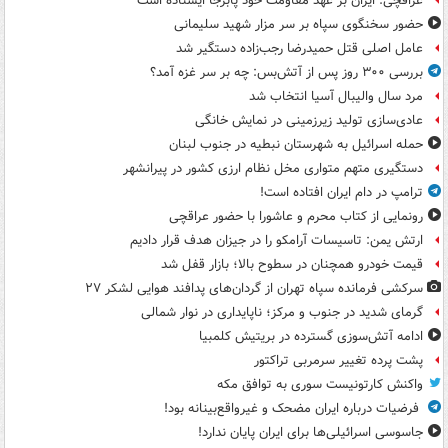
عراقچی: ایران بر عهد مقاومت خود پابرجا ایستاده است
حضور سخنگوی سپاه بر سر مزار شهید سلیمانی
عامل اصلی قتل حمیدرضا رجب‌زاده دستگیر شد
بررسی ۳۰۰ روز پس از آتش‌بس: چه بر سر غزه آمد؟
مرد سال والیبال آسیا انتخاب شد
عادی‌سازی تولید زیرزمینی در نمایش خانگی
حمله اسرائیل به شهرستان نبطیه در جنوب لبنان
دستگیری متهم متواری مخل نظام ارزی کشور در پیرانشهر
ترامپ در دام ایران افتاده است!
رونمایی از کتاب محرم و عاشورا با حضور عراقچی
ارتش یمن: تاسیسات آرامکو را در جیزان هدف قرار دادیم
قیمت خودرو همچنان در سطوح بالا؛ بازار قفل شد
سرکشی فرمانده سپاه تهران از گردان‌های پدافند هوایی لشکر ۲۷
گرمای شدید در جنوب و مرکز؛ ناپایداری در نوار شمالی
ادامه آتش‌سوزی گسترده در بریتیش کلمبیا
پشت پرده تغییر سرمربی تراکتور
واکنش کارتونیست سوری به توافق مکه
فرضیات درباره ایران مضحک و غیرواقع‌بینانه بود!
جاسوسی اسرائیلی‌ها برای ایران پایان ندارد!