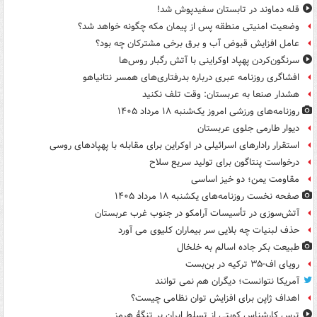
قله دماوند در تابستان سفیدپوش شد!
وضعیت امنیتی منطقه پس از پیمان مکه چگونه خواهد شد؟
عامل افزایش قبوض آب و برق برخی مشترکان چه بود؟
سرنگون‌کردن پهپاد اوکراینی با آتش رگبار روس‌ها
افشاگری روزنامه عبری درباره بدرفتاری‌های همسر نتانیاهو
هشدار صنعا به عربستان: وقت تلف نکنید
روزنامه‌های ورزشی امروز یک‌شنبه ۱۸ مرداد ۱۴۰۵
دیوار طارمی جلوی عربستان
استقرار رادارهای اسرائیلی در اوکراین برای مقابله با پهپادهای روسی
درخواست پنتاگون برای تولید سریع سلاح
مقاومت یمن؛ دو خیز اساسی
صفحه نخست روزنامه‌های یکشنبه ۱۸ مرداد ۱۴۰۵
آتش‌سوزی در تأسیسات آرامکو در جنوب غرب عربستان
حذف لبنیات چه بلایی سر بیماران کلیوی می آورد
طبیعت بکر جاده اسالم به خلخال
رویای اف-۳۵ ترکیه در بن‌بست
آمریکا نتوانست؛ دیگران هم نمی توانند
اهداف ژاپن برای افزایش توان نظامی چیست؟
ترس کارشناس کویتی از تسلط ایران بر تنگۀ هرمز