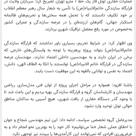
عملیات حفاری تونل فاز یک خط 7 مترو تهران تصریح کرد: سربازان ولایت در
قرارگاه سازندگی خاتم‌الانبیاء(ص) با تأسی به شعار سال رهبر معظم انقلاب
بر خود تکلیف دانستند که با تحمل همه سختی‌ها و تحریم‌های ظالمانه
استکبار جهانی، گام‌های ارزنده‌ای را در عرصه سازندگی و عمرانی کشور
به‌خصوص در مورد رفع معضل ترافیک شهری بردارند.
وی اظهار کرد: در شرایط تحریم، بسیاری باور نداشتند که قرارگاه سازندگی
خاتم‌الانبیاء(ص) بتواند پروژه پرهزینه با توجه به وابستگی‌های خارجی که
برخی در ایران دارند و به مهندسین داخلی اعتماد ندارند، مهندسان عرصه
سازندگی در قرارگاه خاتم الانبیاء(ص) توانستند با اتکا به الطاف الهی، دانش،
اعتماد به نفس و توانایی بالقوه به این موفقیت دست یابند.
باشنا افزود: همواره در مراحل اجرای پروژه از توان فنی مدل‌سازی ریاضی
مهندسان و کارشناسان گروه و قرارگاه سازندگی بهره بردیم و این باعث شد تا
با وجود گذر دستگاه حفاری از بافت شهری، هیچ آسیبی به ساکنان مناطق
حوالی تونل توحید وارد نشود.
مدیرعامل گروه تخصصی سپاسد، ادامه داد: این تیم مهندسی شجاع و جوان
با احقاق عملی شعار «ما می‌توانیم» کار خود را به بهترین نحو انجام داد و به
غرض‌ورزی‌ افرادی که نمی‌توانند این کارآمدی‌ها را ببینند نیز توجهی نکرد.