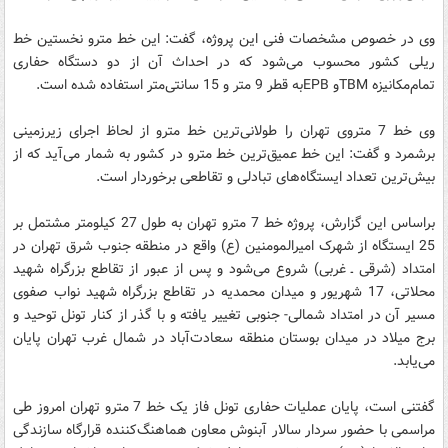
وی در خصوص مشخصات فنی این پروژه، گفت: این خط مترو نخستین خط
ریلی کشور محسوب می‌شود که در احداث آن از دو دستگاه حفاری
تمام‌مکانیزه TBMو EPBبه قطر 9 متر و 15 سانتی‌متر استفاده ‌شده است.
وی خط 7 متروی تهران را طولانی‌ترین خط مترو از لحاظ اجرای زیرزمینی
برشمرد و گفت: این خط عمیق‌ترین خط مترو در کشور به شمار می‌آید که از
بیش‌ترین تعداد ایستگاه‌های تبادلی و تقاطعی برخوردار است.
براساس این گزارش، پروژه خط 7 مترو تهران به طول 27 کیلومتر مشتمل بر
25 ایستگاه از شهرک امیرالمومنین (ع) واقع در منطقه جنوب شرق تهران در
امتداد (شرقی ـ غربی) شروع می‌شود و پس از عبور از تقاطع بزرگراه شهید
محلاتی، 17 شهریور و میدان محمدیه در تقاطع بزرگراه شهید نواب صفوی
مسیر آن در امتداد شمالی- جنوبی تغییر یافته و با گذر از کنار تونل توحید و
برج میلاد در میدان بوستان منطقه سعادت‌آباد در شمال غرب تهران پایان
می‌یابد.
گفتنی است، پایان عملیات حفاری تونل فاز یک خط 7 مترو تهران امروز طی
مراسمی با حضور سردار سالار آبنوش معاون هماهنگ‌کننده قرارگاه سازندگی