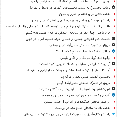
رویترز: دموکرات‌ها قصد انجام تحقیقات علیه ترامپ را دارند
پرتاب تخم‌مرغ به سمت نخست‌وزیر کوزوو در وسط پارلمان!
نقشه کشی برای فتنه و اصرار بر دروغ
واکنش عربستان و قطر به بیانیه شورای امنیت درباره یمن
واکنش کشفیا به ترک اردوی تیم ملی توسط کاپیتان تیم ملی والیبال نشسته
جان باختن چهار نفر در سانحه رانندگی مراغه - هشترود+ فیلم
نشست هم اندیشی جمعی از علمای حوزه علمیه قم با عراقچی
حریق در شهرک صنعتی نصیرآباد در بهارستان
مذاکرات تنگه با عمان باید چگونه باشد؟
بیانیه تند فیفا در دفاع از آقای رئیس!
آیا روند عدلیه در مقابله با فساد تغییری کرده است؟
آمریکا از طریق ترکیه تسلیحات و مهمات به اوکراین می‌فرستد
نخستین تصویر مسی بعد از مرگ پدر
حریق در شهرک صنعتی نصیرآباد+ فیلم
شهرک‌نشین‌ها اموال فلسطینی‌ها را به آتش کشیدند!
آخرین وضعیت میدان نبرد به روایت مهدی محمدی
راز عبور مخفی جنگنده‌های ایرانی از چشم دشمن
نقشه راه ۱۵ ماده‌ای صلح غزه در بن‌بست
واکنش کنایه‌آمیز به عضویت ترکیه در پیمان مشترک با عربستان