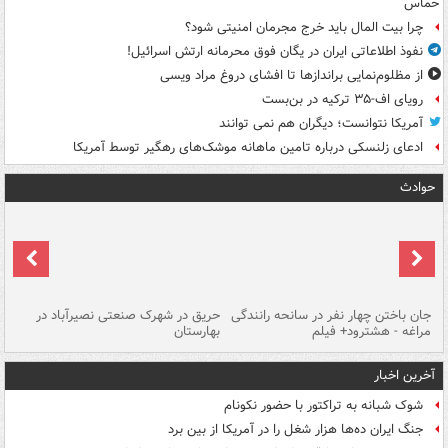
حماس
چرا بیت المال باید خرج مجرمان امنیتی شود؟
نفوذ اطلاعاتی ایران در یگان فوق محرمانه ارتش اسرائیل!
از مظلوم‌نمایی براندازها تا افشای دروغ مراد ویسی
رویای اف-۳۵ ترکیه در بن‌بست
آمریکا نتوانست؛ دیگران هم نمی توانند
ادعای زلنسکی درباره تامین ماهانه موشک‌های رهگیر توسط آمریکا
حوادث
جان باختن چهار نفر در سانحه رانندگی
حریق در شهرک صنعتی نصیرآباد در
حر
مراغه - هشترود+ فیلم
بهارستان
فی
آخرین اخبار
شوک شبانه به تراکتور با حضور نکونام
جنگ ایران ده‌ها هزار شغل را در آمریکا از بین برد