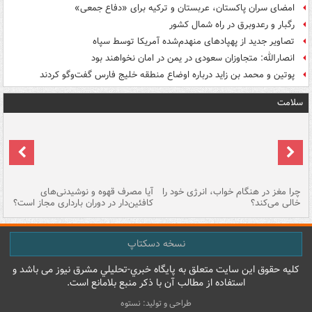
امضای سران پاکستان، عربستان و ترکیه برای «دفاع جمعی»
رگبار و رعدوبرق در راه شمال کشور
تصاویر جدید از پهپادهای منهدم‌شده آمریکا توسط سپاه
انصارالله: متجاوزان سعودی در یمن در امان نخواهند بود
پوتین و محمد بن زاید درباره اوضاع منطقه خلیج فارس گفت‌وگو کردند
سلامت
ت
چرا مغز در هنگام خواب، انرژی خود را
آیا مصرف قهوه و نوشیدنی‌های
چر
خالی می‌کند؟
کافئین‌دار در دوران بارداری مجاز است؟
می
نسخه دسکتاپ
کليه حقوق اين سايت متعلق به پایگاه خبري-تحليلي مشرق نيوز می باشد و
استفاده از مطالب آن با ذکر منبع بلامانع است.
طراحی و تولید: نستوه