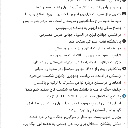
رونمایی از مختصات جدید تنگۀ هرمز
روبیو در رأس فشار حداکثری آمریکا برای تغییر مسیر کوبا
تصویری از تمرینات ترابزون اسپور با حضور ساویچ، صلاح و اونانا
نبرد ما علیه طرح سلطه‌جویی عربستان است، نه مردم جنوب یمن
پاسخ منفی یک لژیونر به باشگاه پرسپولیس
درخشش جوانان ایران در المپیاد جهانی هوش مصنوعی
پالایشگاه نفت اسلواکی منفجر شد
دور هفتم مذاکرات لبنان و رژیم صهیونیستی
ترامپ و سودای پیروزی در انتخابات میان‌دوره‌ای
جزئیات توافق سه جانبه دفاعی ترکیه، عربستان و پاکستان
بلاتکلیفی بیش از ۱۳۰۰ مهاجر خردسال در سئوتای اسپانیا
زلنسکی در انتخابات ریاست جمهوری اوکراین شکست می‌خورد
ادعاهای عربستان درباره توافق مشترک با ترکیه و پاکستان
چگونه جنگ ترامپ با دانشگاه‌ها به شکست کاخ سفید ختم شد؟
پشت پرده توافق جدید ایران؛ تاکتیک یا استراتژی؟
ادعای تکراری ترامپ درمورد تمایل ایران برای دستیابی به توافق
گرد و غبار آسمان قم را تیره می‌کند
وزیران صهیونیست خواستار از سرگیری جنگ نابودی غزه شدند
تلاش پزشکان استقلال برای رساندن چشمی به هفته اول لیگ برتر