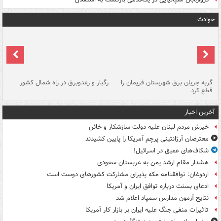
حوادث
گربه جریان برق شهرستان فریمان را
رگبار و رعدوبرق در راه شمال کشور
قطع کرد
گذ
آخرین اخبار
خیزش مردم لبنان علیه دولت سازشکار و خائن
معترضان آرژانتینی پرچم آمریکا را پایین کشیدند
شکاف‌های عمیق در اسرائیل!
هشدار مقام ارشد یمن به عربستان سعودی
اردوغان: توافقنامه مکه پذیرای مشارکت کشورهای دوست است
ادعای بسنت درباره توافق ایران و آمریکا
نتایج آزمون مدارس سمپاد اعلام شد
تاثیرات منفی جنگ علیه ایران بر بازار کار آمریکا