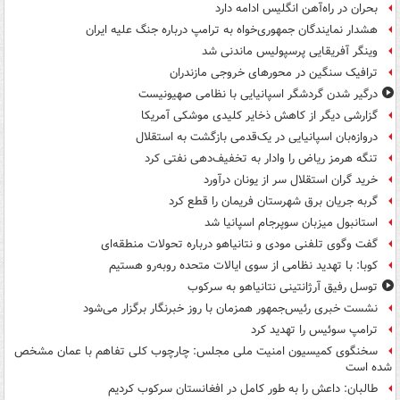
بحران در راه‌آهن انگلیس ادامه دارد
هشدار نمایندگان جمهوری‌خواه به ترامپ درباره جنگ علیه ایران
وینگر آفریقایی پرسپولیس ماندنی شد
ترافیک سنگین در محورهای خروجی مازندران
درگیر شدن گردشگر اسپانیایی با نظامی صهیونیست
گزارشی دیگر از کاهش ذخایر کلیدی موشکی آمریکا
دروازه‌بان اسپانیایی در یک‌قدمی بازگشت به استقلال
تنگه هرمز ریاض را وادار به تخفیف‌دهی نفتی کرد
خرید گران استقلال سر از یونان درآورد
گربه جریان برق شهرستان فریمان را قطع کرد
استانبول میزبان سوپرجام اسپانیا شد
گفت وگوی تلفنی مودی و نتانیاهو درباره تحولات منطقه‌ای
کوبا: با تهدید نظامی از سوی ایالات متحده روبه‌رو هستیم
توسل رفیق آرژانتینی نتانیاهو به سرکوب
نشست خبری رئیس‌جمهور همزمان با روز خبرنگار برگزار می‌شود
ترامپ سوئیس را تهدید کرد
سخنگوی کمیسیون امنیت ملی مجلس: چارچوب کلی تفاهم با عمان مشخص
شده است
طالبان: داعش را به طور کامل در افغانستان سرکوب کردیم