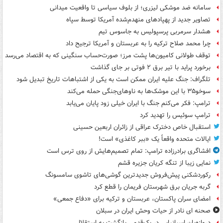
سامانه ضد موشکی لیزری؛ از بلوف سیاسی تا واقعیت میدانی
تصاویر جدید از پهپادهای منهدم‌شده آمریکا توسط سپاه
هشدار سرمربی پرسپولیس به جاسوس تیم
چرا محمد صلاح ترکیه را به عربستان و آمریکا ترجیح داد
توقف طولانی کامیون‌ها پشت مرز؛ صورت‌حساب سنگینی که به اقتصاد می‌رسد
برخورد پراید با تیر برق ۲ فوتی بر جای گذاشت
تلگراف: جنگ علیه ایران ممکن است به یکی از اشتباهات تاریخ تبدیل شود
سوخو۳۵ با این موشک‌ها به ناوهای‌جنگی حمله می‌کند
ترامپ: فکر می‌کنم جنگ با ایران خیلی زود پایان می‌یابد
ترامپ سوئیس را تهدید کرد
استقبال خاص دخترک عراقی از زائران اربعین حسینی
ایالات متحده واقعاً یک «ببر کاغذی» است!
افشاگری برادرزاده ترامپ: تمام تصمیم‌هایش از روی ترس است
نمایی زیبا از تنگه کریان جزیره قشم
رکوردشکنی پیش‌فروش جدیدترین گوشی‌های تاشوی سامسونگ
گربه جریان برق شهرستان فریمان را قطع کرد
امضای سران پاکستان، عربستان و ترکیه برای «دفاع جمعی»
صحنه ای نادر از حیات وحش ایران در سبلان
دروازه‌بان اسپانیایی در یک‌قدمی بازگشت به استقلال