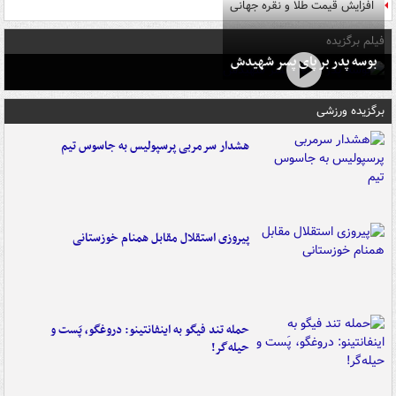
افزایش قیمت طلا و نقره جهانی
فیلم برگزیده
بوسه‌ پدر بر پای پسر شهیدش
برگزیده ورزشی
هشدار سرمربی پرسپولیس به جاسوس تیم
پیروزی استقلال مقابل همنام خوزستانی
حمله تند فیگو به اینفانتینو: دروغگو، پَست‌ و
حیله‌گر!