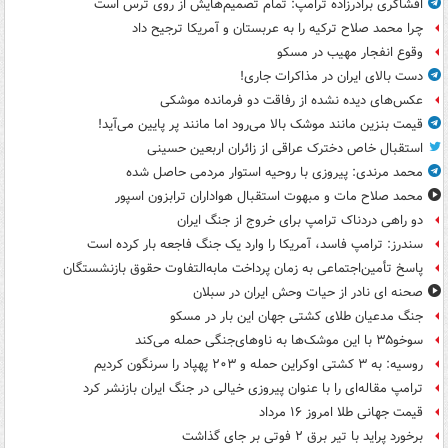
افشاگری برادرزاده ترامپ: تمام تصمیم‌هایش از روی ترس است
چرا محمد صلاح ترکیه را به عربستان و آمریکا ترجیح داد
وقوع انفجار مهیب در مسکو
دست بالای ایران در مذاکرات جاری!
عکس‌های دیده نشده از رفاقت دو فرمانده‌ موشکی
قیمت بنزین مانند موشک بالا می‌رود اما مانند پر پایین می‌آید!
استقبال خاص دخترک عراقی از زائران اربعین حسینی
محمد مرندی: پیروزی با روحیه استوار مردمی حاصل شده
محمد صلاح مات و مبهوت استقبال هواداران ترابزون اسپور
دو راهی دردناک ترامپ برای خروج از جنگ ایران
سندرز: ترامپ فاسد، آمریکا را وارد یک جنگ فاجعه بار کرده است
پاسخ تأمین‌اجتماعی به زمان پرداخت مابه‌التفاوت حقوق بازنشستگان
صحنه ای نادر از حیات وحش ایران در سبلان
جنگ مدعیان طلای کشتی جهان این بار در مسکو
سوخو۳۵ با این موشک‌ها به ناوهای‌جنگی حمله می‌کند
روسیه: به ۳ کشتی اوکراین حمله و ۲۰۳ پهپاد را سرنگون کردیم
ترامپ مقاله‌ای را با عنوان پیروزی خیالی در جنگ ایران بازنشر کرد
قیمت جهانی طلا امروز ۱۶ مرداد
برخورد پراید با تیر برق ۲ فوتی بر جای گذاشت