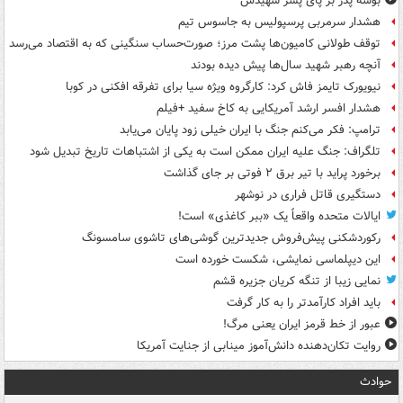
بوسه‌ پدر بر پای پسر شهیدش
هشدار سرمربی پرسپولیس به جاسوس تیم
توقف طولانی کامیون‌ها پشت مرز؛ صورت‌حساب سنگینی که به اقتصاد می‌رسد
آنچه رهبر شهید سال‌ها پیش دیده بودند
نیویورک تایمز فاش کرد: کارگروه ویژه سیا برای تفرقه افکنی در کوبا
هشدار افسر ارشد آمریکایی به کاخ سفید +فیلم
ترامپ: فکر می‌کنم جنگ با ایران خیلی زود پایان می‌یابد
تلگراف: جنگ علیه ایران ممکن است به یکی از اشتباهات تاریخ تبدیل شود
برخورد پراید با تیر برق ۲ فوتی بر جای گذاشت
دستگیری قاتل فراری در نوشهر
ایالات متحده واقعاً یک «ببر کاغذی» است!
رکوردشکنی پیش‌فروش جدیدترین گوشی‌های تاشوی سامسونگ
این دیپلماسی نمایشی، شکست خورده است
نمایی زیبا از تنگه کریان جزیره قشم
باید افراد کارآمدتر را به کار گرفت
عبور از خط قرمز ایران یعنی مرگ!
روایت تکان‌دهنده دانش‌آموز مینابی از جنایت آمریکا
حوادث