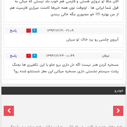
الان مثلا تو نروژی هستی و فارسی هم خوب بلد نیستی که میگی به
قول شما ایرانی ها . اونوقت توی همه خبرها کامنت میزاری فارسیت هم
از من بهتره !!!! خو مجبوری مگه خالی ببندی
پاسخ
۲۱:۰۹ - ۱۳۹۳/۱۲/۲۱
0
1
آبروی چلسی رو برد خاک تو سرش
پاسخ
عرفان
۰۰:۴۹ - ۱۳۹۳/۱۲/۲۳
0
1
مسخره کردن هنر نیست اگه دل داری برو جلو با این تکفیری ها بجنگ
پشت سیستم نشستی داری مسخره میکنی این مغز شستشو شده رو؟
خودرو
خودروهای جدید شیائومی در راه بازار
چرا سیم‌کشی خودرو ذوب می‌شود؟
شو