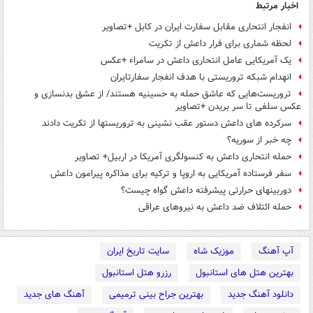
اخبار مرتبط
انفجار انتحاری مقابل سفارت ایران در کابل +تصاویر
لحظه شماری برای فرار داعش از تکریت
یک آمریکایی عامل انتحاری داعش در سامراء +عکس
انهدام ‎شبکه ‎تروریستی‌ با هدف ‎انفجار سفارت‎ایران
تروریست‌هایی که عاشق حمله به حسینیه هستند/ از عشق بدنسازی و
عکس سلفی تا سر بریدن +تصاویر
سرکرده های داعش دستور عقب نشینی به تروریستها از تکریت دادند
چه خبر از سوریه؟
حمله انتحاری داعش به کنسولگری آمریکا در اربیل+ تصاویر
سفر فرستاده آمریکایی به اروپا و ترکیه برای مذاکره پیرامون داعش
دوربینهای حرارتی پیشرفته داعش گواه چیست؟
حمله ائتلاف ضد داعش به نیروهای عراقی
آپ آهنگ
موزیک شاه
سایت تاریخ ایران
بهترین هتل های استانبول
رزرو هتل استانبول
دانلود آهنگ جدید
بهترین جراح بینی ترمیمی
آهنگ های جدید