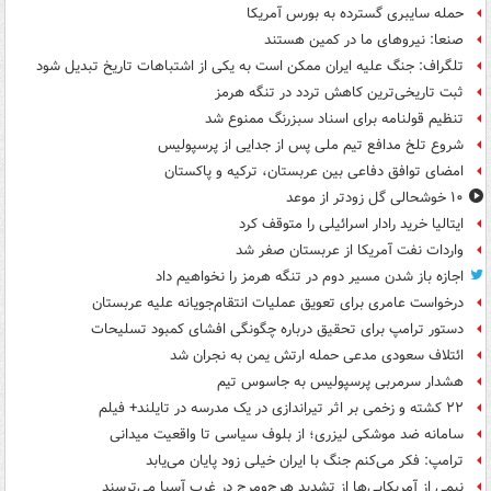
حمله سایبری گسترده به بورس آمریکا
صنعا: نیروهای ما در کمین‌ هستند
تلگراف: جنگ علیه ایران ممکن است به یکی از اشتباهات تاریخ تبدیل شود
ثبت تاریخی‌ترین کاهش تردد در تنگه هرمز
تنظیم قولنامه برای اسناد سبزرنگ ممنوع شد
شروع تلخ مدافع تیم ملی پس از جدایی از پرسپولیس
امضای توافق دفاعی بین عربستان، ترکیه و پاکستان
۱۰ خوشحالی گل زودتر از موعد
ایتالیا خرید رادار اسرائیلی را متوقف کرد
واردات نفت آمریکا از عربستان صفر شد
اجازه باز شدن مسیر دوم در تنگه هرمز را نخواهیم داد
درخواست عامری برای تعویق عملیات انتقام‌جویانه علیه عربستان
دستور ترامپ برای تحقیق درباره چگونگی افشای کمبود تسلیحات
ائتلاف سعودی مدعی حمله ارتش یمن به نجران شد
هشدار سرمربی پرسپولیس به جاسوس تیم
۲۲ کشته و زخمی بر اثر تیراندازی در یک مدرسه در تایلند+ فیلم
سامانه ضد موشکی لیزری؛ از بلوف سیاسی تا واقعیت میدانی
ترامپ: فکر می‌کنم جنگ با ایران خیلی زود پایان می‌یابد
نیمی از آمریکایی‌ها از تشدید هرج‌ومرج در غرب آسیا می‌ترسند