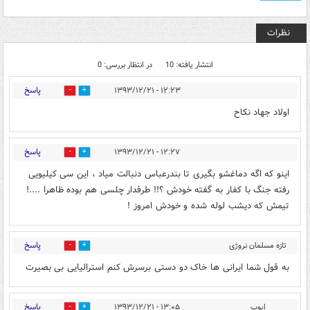
نظرات
انتشار یافته: 10
در انتظار بررسی: 0
پاسخ
۱۲:۲۳ - ۱۳۹۳/۱۲/۲۱
0
1
اولاد جهاد نکاح
پاسخ
۱۲:۲۷ - ۱۳۹۳/۱۲/۲۱
0
1
اینو که اگه دماغشو بگیری تا بندرعباس دنبالت میاد ، این سی کیلیویی
رفته جنگ با کفار به گفته خودش ؟!! طرفدار چلسی هم بوده ظاهرا ....!
تیمش که دیشب لوله شده و خودش امروز !
پاسخ
تازه مسلمان نروژی
0
1
مقیم ایران
۱۲:۳۶ - ۱۳۹۳/۱۲/۲۱
به قول شما ایرانی ها خاک دو دستی برسرش کنم استرالیایی بی بصیرت
پاسخ
ایوب
۱۳:۰۵ - ۱۳۹۳/۱۲/۲۱
0
1