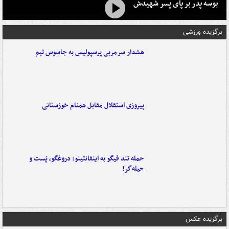
بوسه‌ پدر بر پای پسر شهیدش
برگزیده ورزشی
هشدار سرمربی پرسپولیس به جاسوس تیم
پیروزی استقلال مقابل همنام خوزستانی
حمله تند فیگو به اینفانتینو: دروغگو، پَست‌ و
حیله‌گر!
برگزیده عکس