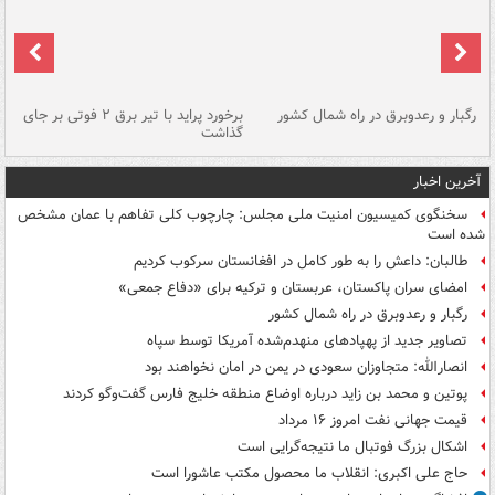
رگبار و رعدوبرق در راه شمال کشور
برخورد پراید با تیر برق ۲ فوتی بر جای
گذاشت
گر
آخرین اخبار
سخنگوی کمیسیون امنیت ملی مجلس: چارچوب کلی تفاهم با عمان مشخص
شده است
طالبان: داعش را به طور کامل در افغانستان سرکوب کردیم
امضای سران پاکستان، عربستان و ترکیه برای «دفاع جمعی»
رگبار و رعدوبرق در راه شمال کشور
تصاویر جدید از پهپادهای منهدم‌شده آمریکا توسط سپاه
انصارالله: متجاوزان سعودی در یمن در امان نخواهند بود
پوتین و محمد بن زاید درباره اوضاع منطقه خلیج فارس گفت‌وگو کردند
قیمت جهانی نفت امروز ۱۶ مرداد
اشکال بزرگ فوتبال ما نتیجه‌گرایی است
حاج علی اکبری: انقلاب ما محصول مکتب عاشورا است