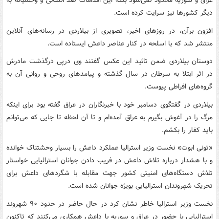
عراق و سوریه محدود نمی‌شود بلکه این اقدامات ضد انسانی و وحشیانه به
دیگر کشور‌ها نیز سرایت کرده است.
افزون برآن، در روزهای اخیر، تصویری از بیلاردی در رسانه‌های آنلاین
منتشر شد که با اسلحه در کنار عناصر داعش ایستاده است.
دوستان بیلاردی ضمن تائید این عکس گفتند وی درپی درگذشت مادرش
در اثر ابتلا به سرطان در سال گذشته و پیامدهای روحی و روانی آن به
گروه‌های افراطی پیوست.
بیلاردی در گفتگوی دسامبر خود با خبرنگاران در عراق گفته بود برای اینکه
مرگ را در آغوش بگیرم به عراق آمده‌ام و تا آن لحظه تا جایی که می‌توانم
باید کفار را بکشم.
«تونی ابوت» نخست وزیر استرالیا عملکرد داعش را بسیار وحشتناک خوانده
و با هشدار درباره تلاش داعش در فریب دادن جوانان استرالیایی خواستار
تلاش دستگاه‌های امنیتی کشور جهت مقابله با شگردهای داعش برای
تحریک شهروندان استرالیایی بویژه جوانان شده است.
نخست وزیر استرالیا خاطر نشان کرد در حال حاضر در حدود ۹۰ شهروند
استرالیایی با حضور در عراق و سوریه با داعش همکاری می‌کنند که تاکنون