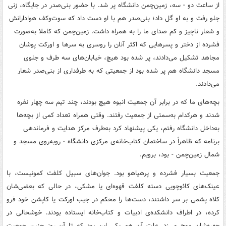
از ساعت دو - سه، زمین‌چمن دانشگاه پر شد. با حضور بنی‌صدر در جایگاه، زنی
جلو رفت و به او گل داد؛ بنی‌صدر هم با او دست داد که سوت‌وکف هوادارانش
و شعار ناچیز و کم صدای ما را به همراه داشت. زمین‌چمن که کاملا به‌صورت
فشرده از دختر و پسرهایی که اکثر آنان را روسری به سرها و اورکت پوشان
مجاهد تشکیل می‌دادند، پر شده بود هیچ، خیابان‌های سه طرف و جلوی
مسجد دانشگاه هم پر شده بود از جمعیتی که به طرفداری از بنی‌صدر شعار
می‌دادند.
بچه‌های ما که در برابر آن جمعیت انبوه هیچ بودند، چند تیم سه چهار نفره
شدند و هرکدام به‌سمتی از جمعیت رفتند. وقتی همراه تعداد کمی از بچه‌ها
به‌داخل دانشگاه رفتم، یکی پیشنهاد کرد به‌طرف مرکز هدایت و فرماندهی
برنامه که ظاهراً در ساختمان کتاب‌خانه‌ی مرکزی دانشگاه - روبه‌روی مسجد و
شمال زمین‌چمن - بود، برویم.
جمعیت بسیار فشرده و پرهیاهو بود. جوان‌های سبیل کلفت کمونیست، با
عینک‌های کائوچویی دسته کلفت قهوه‌ای یا مشکی، در حالی که بعضی‌شان
کلاه پشمی بر سر داشتند، دست‌ها را محکم در جیب اورکت یا کاپشن خود فرو
کرده، در اطراف دانشکده‌ی ادبیات و کتاب‌خانه ایستاده بودند. خوشحالی در
چهره‌شان موج می‌زد. علت آن هم یکی این بود که تا آن روز چنین جمعیت