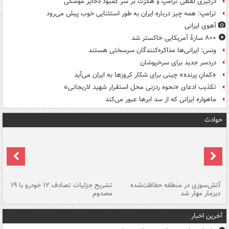
درگیری لفظی ترامپ و هگزث بر سر کمبود ذخایر موشکی
ترامپ: همه چیز درباره ایران به طور استثنایی خوب پیش می‌رود
آهوی ایرانی
۸۰۰ سازۀ آمریکایی خاکستر شد
ونس: ایرانی‌ها مذاکره‌کنندگان سرسختی هستند
دردسر جدید برای سرخپوشان
«کمانِ پرنده» چینی برای شکار کروزها به ایران می‌آید
تکذیب ادعای «نحوه ردزنی محل استقرار شهید لاریجانی»
ماهواره ایرانی که از سد ابرها عبور می‌کند
حوادث
تصادف مرگبار در محور اهواز–شوش ۲
آتش‌سوزی در منطقه حفاظت‌شده
تشریح جزئیات تصادف ۱۲ خودرو با ۱۹
پا
دیزمار مهار شد
مصدوم
آخرین اخبار