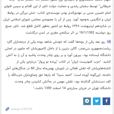
شیطانی" توسط سلمان رشدی و حمایت دولت تاچر از این اقدام و سپس فتوای
امام خمینی مبنی بر مهدورالدم بودن نویسنده‌ی کتاب، تنش بزرگی در روابط
ایران و انگلیس به‌وجود آورد. پس از آن با مصوبه‌ی مجلس شورای اسلامی ایران
در شانزدهم اردیبهشت
۱۳۶۸
روابط دو کشور به‌طور کامل قطع شد
.
تاچر صبح
روز دوشنبه 19/1/1392 بر اثر سکته‌ی مغزی در لندن درگذشت.
[4]
- روز بعد یکی از بچه‌ها گفت که خودش شاهد بوده یکی از درجه‌داران گارد
ریاست‌جمهوری بنی‌صدر، گالن بنزین را از داخل کامیون‌شان که جلوی در اصلی
دانشگاه ایستاده بود، بیرون آورد و بر روی چادر وحدت پاشید و آن را به آتش
کشید. "حزب کمونیست ایران" در کتاب "پرنده نو پرواز" درباره‌ی یکی از
کشته‌های‌شان که نقش فعالی در شورش بهمن‌ماه سال 60 در جنگل‌های آمل
داشته، این‌گونه آورده است: "احمد سینا" که بارها حق چماق‌داران حزب‌الله را
کف دست‌شان گذاشته بود، نقش مهمی ‌در به‌آتش کشیدن چادر وحدت
دانشگاه تهران در جریان مبارزه‌ی 14 اسفند 1359 داشت."