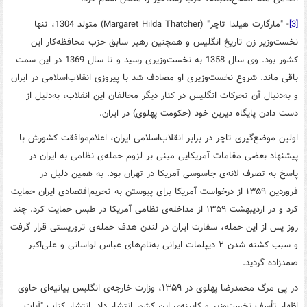
[3]
- "مارگارت هیلدا تاچر" (
Margaret Hilda Thatcher
) متولد 1304، تنها
نخست‌وزیر زن تاریخ انگلیس و همچنین رهبر سابق حزب محافظه‌کار این
کشور بود. وی سال 1358 به نخست‌وزیری رسید و تا سال 1369 در این سمت
باقی ماند. شروع نخست‌وزیری او مصادف شد با پیروزی انقلاب‌اسلامی در ایران
و به‌دنبال آن تحرکات انگلیس در کنار دیگر مخالفان این انقلاب، به‌دلیل از
دست دادن پایگاه دیرین خود (حکومت پهلوی) در ایران
.
اولین موضع‌گیری تاچر در برابر انقلاب‌اسلامی ایران، اعلام‌موافقت کشورش با
پیشنهاد بعضی مقامات آمریکایی مبنی بر لزوم حمله‌ی نظامی به ایران در
پاسخ به ‌تصرف لانه‌ی جاسوسی آمریکا در تهران بود. به همین دلیل در
فروردین
۱۳۵۹
از درخواست آمریکا برای پیوستن به تحریم‌اقتصادی ایران حمایت
کرد و در اردیبهشت
۱۳۵۹
از مداخله‌ی نظامی آمریکا در طبس حمایت کرد
.
چند
روز پس از این حمله، سفارت ایران در لندن هدف حمله‌ی تروریستی قرار گرفت
و سبب کشته شدن
۲
دیپلمات ایرانی به‌نام‌های عباس لواسانی و علی‌اکبر
صمدزاده گردید
.
در پی مرگ محمدرضا پهلوی در
۱۳۵۹،
وزارت خارجه‌ی انگلیس بیانیه‌ای حاوی
اظهار تأسف نخست‌وزیر و کابینه‌ی این کشور انتشار داد
.
انتشار کتاب "آیات