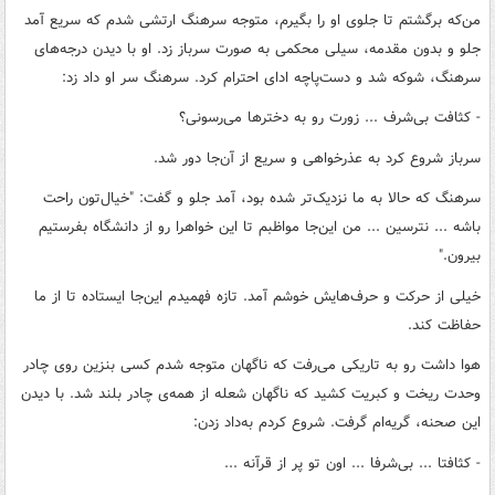
من‌که برگشتم تا جلوی او را بگیرم، متوجه سرهنگ ارتشی شدم که سریع آمد
جلو و بدون مقدمه، سیلی محکمی به صورت سرباز زد. او با دیدن درجه‌های
سرهنگ، شوکه شد و دست‌پاچه ادای احترام کرد. سرهنگ سر او داد زد:
- کثافت بی‌شرف ... زورت رو به دخترها می‌رسونی؟
سرباز شروع کرد به عذرخواهی و سریع از آن‌جا دور شد.
سرهنگ که حالا به ما نزدیک‌تر شده بود، آمد جلو و گفت:
"
خیال‌تون راحت
باشه ... نترسین ... من این‌جا مواظبم تا این خواهرا رو از دانشگاه بفرستیم
بیرون.
"
خیلی از حرکت و حرف‌هایش خوشم آمد. تازه فهمیدم این‌جا ایستاده تا از ما
حفاظت کند.
هوا داشت رو به تاریکی می‌رفت که ناگهان متوجه شدم کسی بنزین روی چادر
وحدت ریخت و کبریت کشید که ناگهان شعله از همه‌ی چادر بلند شد. با دیدن
این صحنه، گریه‌ام گرفت. شروع کردم به‌داد زدن:
- کثافتا ... بی‌شرفا ... اون تو پر از قرآنه ...