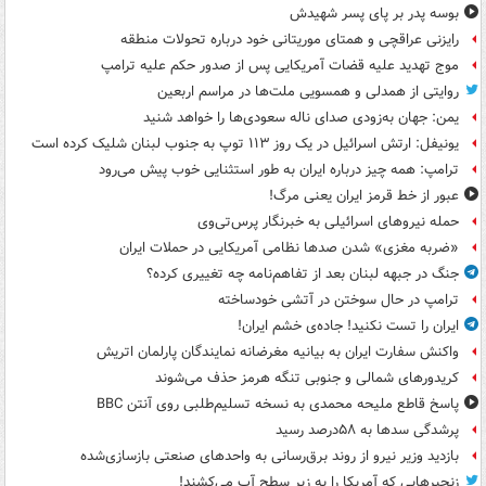
بوسه‌ پدر بر پای پسر شهیدش
رایزنی عراقچی و همتای موریتانی خود درباره تحولات منطقه
موج تهدید علیه قضات آمریکایی پس از صدور حکم علیه ترامپ
روایتی از همدلی و همسویی ملت‌ها در مراسم اربعین
یمن: جهان به‌زودی صدای ناله سعودی‌ها را خواهد شنید
یونیفل: ارتش اسرائیل در یک روز ۱۱۳ توپ به جنوب لبنان شلیک کرده است
ترامپ: همه چیز درباره ایران به طور استثنایی خوب پیش می‌رود
عبور از خط قرمز ایران یعنی مرگ!
حمله نیروهای اسرائیلی به خبرنگار پرس‌تی‌وی
«ضربه مغزی» شدن صدها نظامی آمریکایی در حملات ایران
جنگ در جبهه لبنان بعد از تفاهم‌نامه چه تغییری کرده؟
ترامپ در حال سوختن در آتشی خودساخته
ایران را تست نکنید! جاده‌ی خشم ایران!
واکنش سفارت ایران به بیانیه مغرضانه نمایندگان پارلمان اتریش
کریدورهای شمالی و جنوبی تنگه هرمز حذف می‌شوند
پاسخ قاطع ملیحه محمدی به نسخه تسلیم‌طلبی روی آنتن BBC
پرشدگی سدها به ۵۸درصد رسید
بازدید وزیر نیرو از روند برق‌رسانی به واحدهای صنعتی بازسازی‌شده
زنجیرهایی که آمریکا را به زیر سطح آب می‌کشند!