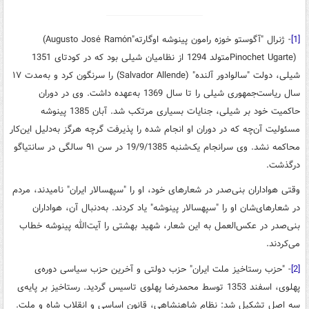
[1]
- ژنرال "آگوستو خوزه رامون پینوشه اوگارته"
(Augusto José Ramón
Pinochet Ugarte)
متولد 1294 از نظامیان شیلی بود که در کودتای 1351
شیلی، دولت "سالوادور آلنده"
(Salvador Allende)
را سرنگون کرد و به‌مدت ۱۷
سال ریاست‌جمهوری شیلی را تا سال 1369 به‌عهده داشت
.
وی در دوران
حاکمیت خود بر شیلی، جنایات بسیاری مرتکب شد. آبان 1385 پینوشه
مسئولیت آن‌چه که در دوران او انجام شده را پذیرفت گرچه هرگز به‌دلیل این‌کار
محاکمه نشد. وی سرانجام یک‌شنبه 19/9/1385 در سن ۹۱ سالگی در سانتیاگو
درگذشت
.
وقتی هواداران بنی‌صدر در شعارهای خود، او را "سپهسالار ایران" نامیدند، مردم
در شعارهای‌شان او را "سپهسالار پینوشه" یاد کردند. به‌دنبال آن، هواداران
بنی‌صدر در عکس‌العمل به این شعار، شهید بهشتی را آیت‌الله پینوشه خطاب
می‌کردند.
[2]
- "حزب رستاخیز ملت ایران" حزب دولتى و آخرین حزب سیاسى دوره‌ی
پهلوى، اسفند 1353 توسط محمدرضا پهلوى تاسیس گردید. رستاخیز بر پایه‌ی
سه اصل تشکیل شد: نظام شاهنشاهى، قانون اساسى و انقلاب شاه و ملت.