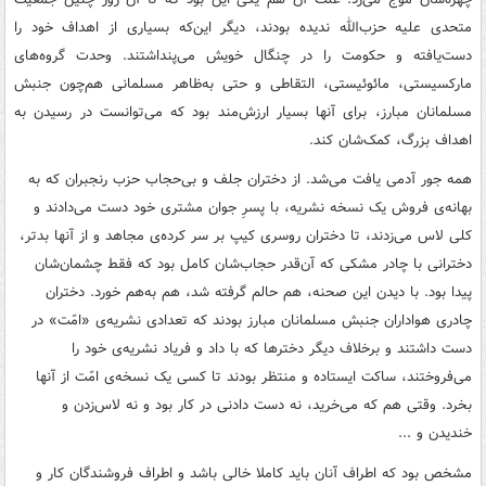
متحدی علیه حزب‌الله ندیده بودند، دیگر این‌که بسیاری از اهداف خود را
دست‌یافته و حکومت را در چنگال خویش می‌پنداشتند. وحدت گروه‌های
مارکسیستی، مائوئیستی، التقاطی و حتی به‌ظاهر مسلمانی هم‌چون جنبش
مسلمانان مبارز، برای آنها بسیار ارزش‌مند بود که می‌توانست در رسیدن به
اهداف بزرگ، کمک‌شان کند.
همه جور آدمی یافت می‌شد. از دختران جلف و بی‌حجاب حزب رنجبران که به
بهانه‌ی فروش یک ‌نسخه نشریه، با پسرِ جوان مشتری خود دست می‌دادند و
کلی لاس می‌زدند، تا دختران روسری کیپ بر سر کرده‌ی مجاهد و از آنها بدتر،
دخترانی با چادر مشکی که آن‌قدر حجاب‌شان کامل بود که فقط چشمان‌شان
پیدا بود. با دیدن این صحنه، هم حالم گرفته شد، هم به‌هم خورد. دختران
چادری هواداران جنبش مسلمانان مبارز بودند که تعدادی نشریه‌ی «امّت» در
دست داشتند و برخلاف دیگر دخترها که با داد و فریاد نشریه‌ی خود را
می‌فروختند، ساکت ایستاده و منتظر بودند تا کسی یک نسخه‌ی امّت از آنها
بخرد. وقتی هم که می‌خرید، نه دست دادنی در کار بود و نه لاس‌زدن و
خندیدن و ...
مشخص بود که اطراف آنان باید کاملا خالی باشد و اطراف فروشندگان کار و