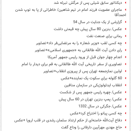
دیکتاتور سابق شیلی پس از مرگش تبرئه شد
ماجرای عضویت فرزند امام در تیم شاهین/ خاطراتی از پا به توپ شدن
احمدآقا
گزارشی از یک جنایت در سال 54
عکس/ بنزین 80 سال پیش چه قیمتی داشت
رمانی برای صنعت نفت
چه کسی لقب «وزیر شعار» را به مرتضایی‌فر داد+تصاویر
رای دادن آیت الله طالقانی به «جمهوری اسلامی»+تصاویر
اعدام چهار جوان قبل از ورود رئیس جمهور آمریکا
تصاویری از سفر تاریخی آیت الله طالقانی به قم برای دیدار با امام
اولین نمازجمعه‌ تهران پس از پیروزی انقلاب+تصاویر
60 گلوله برای سکوت یک نماینده+عکس
انقلاب ایدئولوژیکی در سازمان منافین
عکس/ چهره رئیس جمهور پس از شکست
عکس/ پمپ بنزین تهران در 60 سال پیش
عکس/ جگرکی در سال 1332
چه کسی پیانو را اختراع کرد+عکس
دفاع آیت‌الله خامنه‌ای از حکم ارتداد سلمان رشدی در قلب اروپا +عکس
حاج مهدی مهرآیین دارفانی را وداع گفت