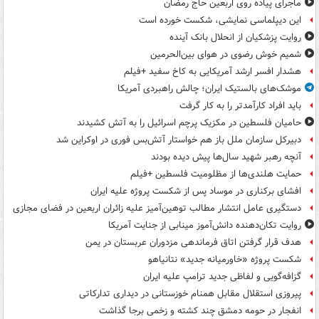
ماجرای پیاده روی اربعین حاج رمضان
این دیپلماسی نمایشی، شکست خورده است
روایت پزشکیان از انحلال بانک آینده
شمیم خوش رضوی در هوای بین‌الحرمین
هشدار افسر ارشد آمریکایی به کاخ سفید +فیلم
موشک‌های بالستیک ایران؛ چالش راهبردی آمریکا
باید افراد کارآمدتر را به کار گرفت
حامیان فلسطین در مکزیک پرچم اسرائیل را به آتش کشیدند
دبیرکل سازمان ملل باز هم خواستار آتش‌بس فوری در اوکراین شد
آنچه رهبر شهید سال‌ها پیش دیده بودند
حمایت هلندی‌ها از مظلومیت فلسطین +فیلم
افشای برکناری در موساد پس از شکست پروژه علیه ایران
دستگیری عامل انتشار مطالب توهین‌آمیز علیه زائران اربعین در فضای مجازی
روایت تکان‌دهنده دانش‌آموز مینابی از جنایت آمریکا
هدف قرار گرفتن اتاق‌ فرماندهی مزدوران عربستان در یمن
شکست پروژه «خاورمیانه جدید» نتانیاهو
گزافه‌گویی و لفاظی جدید ترامپ علیه ایران
پیروزی استقلال مقابل همنام خوزستانی در دیداری تدارکاتی
انفجار در حومه دمشق چند کشته و زخمی برجا گذاشت