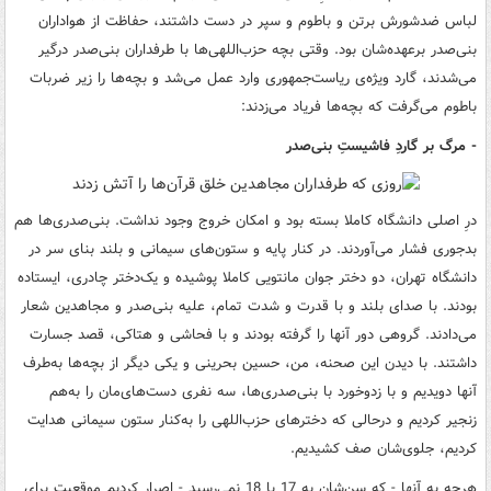
لباس ضدشورش برتن و باطوم و سپر در دست داشتند، حفاظت از هواداران
بنی‌صدر برعهده‌شان بود. وقتی بچه حزب‌اللهی‌ها با طرفداران بنی‌صدر درگیر
می‌شدند، گارد ویژه‌ی ریاست‌جمهوری وارد عمل می‌شد و بچه‌ها را زیر ضربات
باطوم می‌گرفت که بچه‌ها فریاد می‌زدند:
- مرگ بر گاردِ فاشیستِ بنی‌صدر
درِ اصلی دانشگاه کاملا بسته بود و امکان خروج وجود نداشت. بنی‌صدری‌ها هم
بدجوری فشار می‌آوردند. در کنار پایه و ستون‌های سیمانی و بلند بنای سر در
دانشگاه تهران، دو دختر جوان مانتویی کاملا پوشیده و یک‌دختر چادری، ایستاده
بودند. با صدای بلند و با قدرت و شدت تمام، علیه بنی‌صدر و مجاهدین شعار
می‌دادند. گروهی دور آنها را گرفته بودند و با فحاشی و هتاکی، قصد جسارت
داشتند. با دیدن این صحنه، من، حسین بحرینی و یکی دیگر از بچه‌ها به‌طرف
آنها دویدیم و با زدوخورد با بنی‌صدری‌ها، سه نفری دست‌های‌مان را به‌هم
زنجیر کردیم و درحالی که دخترهای حزب‌اللهی را به‌کنار ستون سیمانی هدایت
کردیم، جلوی‌شان صف کشیدیم.
هرچه به آنها - که سن‌شان به 17 یا 18 نمی‌رسید - اصرار کردیم موقعیت برای