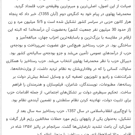
صیانت از این اصول، اصلی‌ترین و مبرم‌ترین وظیفه‌ی حزب قلمداد گردید.
محمدرضا پهلوى در پیام خود به کنگره‌ی دوم (آبان 1355)، خبر داد که پنجاه
‌هزار کانون حزبى در سراسر کشور تشکیل شده است و 5/5 میلیون مرد و زن
(از حدود 30 میلیون نفر جمعیت کشور) به‌عضویت آن درآمده‌اند! که البته این
ارقام در مقایسه با بزرگ‌ترین و باسابقه‌ترین احزاب جهان، مبالغه‌آمیز و
ساختگى بود. در حزب رستاخیز هیچ‌کس حق عضویت نمی‌پرداخت و بودجه‌ی
حزب از درآمدهاى عمومى تأمین می‌شد و جزو بودجه‌ی سالیانه‌ی کشور بود.
دبیرکل حزب با نظر محمدرضا پهلوى انتخاب می‌شد. حزب رستاخیز با همکارى
ساواک، کسانى را که در وفاداری‌شان به نظام تردید داشت، از وزارت‌خانه‌ها،
شرکت‌نفت و رادیو و تلویزیون تصفیه کرد و وسایل تسلط بیش‌تر دولت بر
رسانه‌ها، مطبوعات، نویسندگان، شاعران، فیلم‌سازان و هنرمندان را فراهم
ساخت. تحکیم سیطره‌ی دولت بر تشکل‌هاى اجتماعى، از جمله اقدامات حزب
براى تثبیت دولت، نهادینه کردن نظام سلطنتى و تضمین آینده‌ی نظام بود
.
با اوج‌گیری انقلاب‌اسلامی در سال 1357، حزب رستاخیز سه سال بعد از
تشکیل، به‌عنوان یکی از پایه‏های رژیم مورد حملات مخالفین رژیم قرار گرفت و
عمل‌کرد آن باعث تشدید نارضایتی‌ها گشت. سرانجام در پائیز ۱۳۵۷ شاه در
اقدامی مثلا اصلاح‌طلبانه، حزب رستاخیز را منحل اعلام کرد.