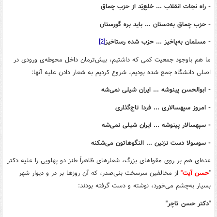
- راه نجات انقلاب ... خلع‌یَد از حزب چماق
- حزب چماق به‌دستان ... باید بره گورستان
- مسلمان به‌پاخیز ... حزب شده رستاخیز
[2]
ما هم باوجود جمعیت کمی ‌که داشتیم، بیش‌ترمان داخل محوطه‌ی ورودی در
اصلی دانشگاه جمع شده بودیم، شروع کردیم به شعار دادن علیه آنها:
- ابوالحسن پینوشه ... ایران شیلی نمی‌شه
- امروز سپهسالاری ... فردا تاج‌گذاری
- سپهسالار پینوشه ... ایران شیلی نمی‌شه
- سوسولا دست نزنین ... النگوهاتون می‌شکنه
عده‌ای هم بر روی مقواهای بزرگ، شعارهای ظاهراً طنز دو پهلویی را علیه دکتر
"
حسن آیت"
از مخالفین سرسخت بنی‌صدر، که آن روزها بر در و دیوار شهر
بسیار به‌چشم می‌خورد، نوشته و دست گرفته بودند:
"دکتر حسن تاچر"