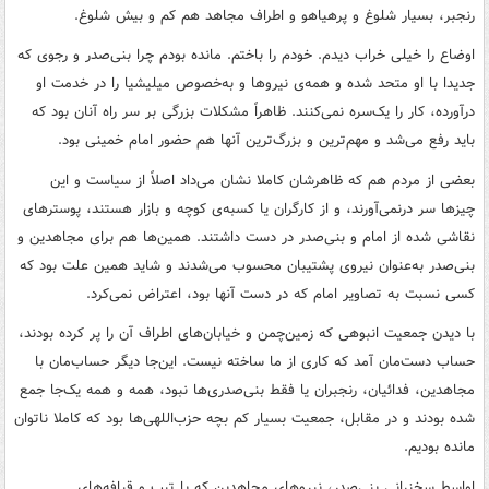
رنجبر، بسیار شلوغ و پرهیاهو و اطراف مجاهد هم کم و بیش شلوغ.
اوضاع را خیلی خراب دیدم. خودم را باختم. مانده بودم چرا بنی‌صدر و رجوی که
جدیدا با او متحد شده و همه‌ی نیروها و به‌خصوص میلیشیا را در خدمت او
درآورده، کار را یک‌سره نمی‌کنند. ظاهراً مشکلات بزرگی بر سر راه آنان بود که
باید رفع می‌شد و مهم‌ترین و بزرگ‌ترین آنها هم حضور امام خمینی بود.
بعضی از مردم هم که ظاهرشان کاملا نشان می‌داد اصلاً از سیاست و این
چیزها سر درنمی‌آورند، و از کارگران یا کسبه‌ی کوچه و بازار هستند، پوسترهای
نقاشی شده از امام و بنی‌صدر در دست داشتند. همین‌ها هم برای مجاهدین و
بنی‌صدر به‌عنوان نیروی پشتیبان محسوب می‌شدند و شاید همین علت بود که
کسی نسبت به تصاویر امام که در دست آنها بود، اعتراض نمی‌کرد.
با دیدن جمعیت انبوهی که زمین‌چمن و خیابا
ن‌های
اطراف آن را پر کرده بودند،
حساب دست‌مان آمد که کاری از ما ساخته نیست. این‌جا دیگر حساب‌مان با
مجاهدین، فدائیان، رنجبران یا فقط بنی‌صدری‌ها نبود، همه و همه یک‌جا جمع
شده بودند و در مقابل، جمعیت بسیار کم بچه حزب‌اللهی‌ها بود که کاملا ناتوان
مانده بودیم.
اواسط سخنرانی بنی‌صدر، نیروهای مجاهدین که با تیپ و قیافه‌های