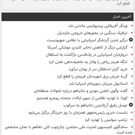
قطع کرد
گذ
آخرین اخبار
وینگر آفریقایی پرسپولیس ماندنی شد
ترافیک سنگین در محورهای خروجی مازندران
درگیر شدن گردشگر اسپانیایی با نظامی صهیونیست
گزارشی دیگر از کاهش ذخایر کلیدی موشکی آمریکا
دروازه‌بان اسپانیایی در یک‌قدمی بازگشت به استقلال
تنگه هرمز ریاض را وادار به تخفیف‌دهی نفتی کرد
خرید گران استقلال سر از یونان درآورد
گربه جریان برق شهرستان فریمان را قطع کرد
استانبول میزبان سوپرجام اسپانیا شد
گفت وگوی تلفنی مودی و نتانیاهو درباره تحولات منطقه‌ای
کوبا: با تهدید نظامی از سوی ایالات متحده روبه‌رو هستیم
توسل رفیق آرژانتینی نتانیاهو به سرکوب
نشست خبری رئیس‌جمهور همزمان با روز خبرنگار برگزار می‌شود
ترامپ سوئیس را تهدید کرد
سخنگوی کمیسیون امنیت ملی مجلس: چارچوب کلی تفاهم با عمان مشخص
شده است