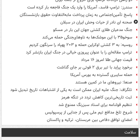
سندرز: ترامپ فاسد، آمریکا را وارد یک جنگ فاجعه بار کرده است
پاسخ تأمین‌اجتماعی به زمان پرداخت مابه‌التفاوت حقوق بازنشستگان
صحنه ای نادر از حیات وحش ایران در سبلان
جنگ مدعیان طلای کشتی جهان این بار در مسکو
سوخو۳۵ با این موشک‌ها به ناوهای‌جنگی حمله می‌کند
روسیه: به ۳ کشتی اوکراین حمله و ۲۰۳ پهپاد را سرنگون کردیم
ترامپ مقاله‌ای را با عنوان پیروزی خیالی در جنگ ایران بازنشر کرد
قیمت جهانی طلا امروز ۱۶ مرداد
برخورد پراید با تیر برق ۲ فوتی بر جای گذاشت
حمله سایبری گسترده به بورس آمریکا
صنعا: نیروهای ما در کمین‌ هستند
تلگراف: جنگ علیه ایران ممکن است به یکی از اشتباهات تاریخ تبدیل شود
ثبت تاریخی‌ترین کاهش تردد در تنگه هرمز
تنظیم قولنامه برای اسناد سبزرنگ ممنوع شد
شروع تلخ مدافع تیم ملی پس از جدایی از پرسپولیس
امضای توافق دفاعی بین عربستان، ترکیه و پاکستان
سلامت