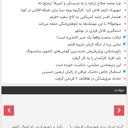
چرا محمد صلاح ترکیه را به عربستان و آمریکا ترجیح داد
نیویورک تایمز فاش کرد: کارگروه ویژه سیا برای تفرقه افکنی در کوبا
هشدار افسر ارشد آمریکایی به کاخ سفید +فیلم
سوخو۳۵ با این موشک‌ها به ناوهای‌جنگی حمله می‌کند
دستگیری قاتل فراری در نوشهر
ایالات متحده واقعاً یک «ببر کاغذی» است!
نمایی زیبا از تنگه کریان جزیره قشم
رکوردشکنی پیش‌فروش جدیدترین گوشی‌های تاشوی سامسونگ
باید افراد کارآمدتر را به کار گرفت
این دیپلماسی نمایشی، شکست خورده است
استقبال خاص دخترک عراقی از زائران اربعین حسینی
حادثه غرق‌شدگی در طاقانک ۲ قربانی گرفت
حوادث
گربه جریان برق شهرستان فریمان را
رگبار و رعدوبرق در راه شمال کشور