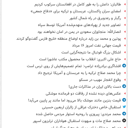
طالبان: داعش را به طور کامل در افغانستان سرکوب کردیم
امضای سران پاکستان، عربستان و ترکیه برای «دفاع جمعی»
رگبار و رعدوبرق در راه شمال کشور
تصاویر جدید از پهپادهای منهدم‌شده آمریکا توسط سپاه
انصارالله: متجاوزان سعودی در یمن در امان نخواهند بود
پوتین و محمد بن زاید درباره اوضاع منطقه خلیج فارس گفت‌وگو کردند
قیمت جهانی نفت امروز ۱۶ مرداد
اشکال بزرگ فوتبال ما نتیجه‌گرایی است
حاج علی اکبری: انقلاب ما محصول مکتب عاشورا است
افشاگری برادرزاده ترامپ: تمام تصمیم‌هایش از روی ترس است
چرا محمد صلاح ترکیه را به عربستان و آمریکا ترجیح داد
وقوع انفجار مهیب در مسکو
دست بالای ایران در مذاکرات جاری!
عکس‌های دیده نشده از رفاقت دو فرمانده‌ موشکی
قیمت بنزین مانند موشک بالا می‌رود اما مانند پر پایین می‌آید!
استقبال خاص دخترک عراقی از زائران اربعین حسینی
محمد مرندی: پیروزی با روحیه استوار مردمی حاصل شده
محمد صلاح مات و مبهوت استقبال هواداران ترابزون اسپور
دو راهی دردناک ترامپ برای خروج از جنگ ایران