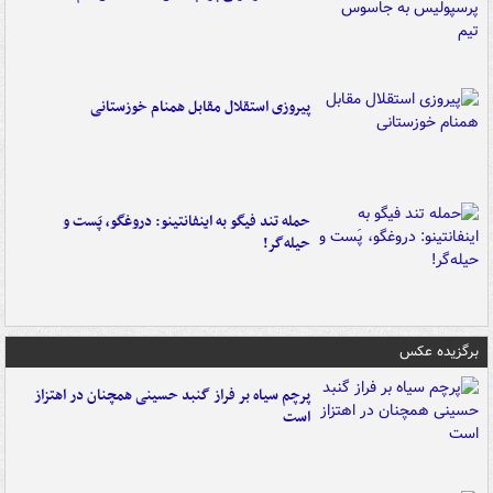
پیروزی استقلال مقابل همنام خوزستانی
حمله تند فیگو به اینفانتینو: دروغگو، پَست‌ و
حیله‌گر!
برگزیده عکس
پرچم سیاه بر فراز گنبد حسینی همچنان در اهتزاز
است