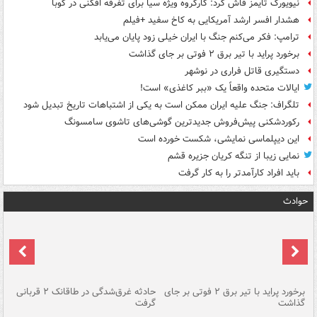
نیویورک تایمز فاش کرد: کارگروه ویژه سیا برای تفرقه افکنی در کوبا
هشدار افسر ارشد آمریکایی به کاخ سفید +فیلم
ترامپ: فکر می‌کنم جنگ با ایران خیلی زود پایان می‌یابد
برخورد پراید با تیر برق ۲ فوتی بر جای گذاشت
دستگیری قاتل فراری در نوشهر
ایالات متحده واقعاً یک «ببر کاغذی» است!
تلگراف: جنگ علیه ایران ممکن است به یکی از اشتباهات تاریخ تبدیل شود
رکوردشکنی پیش‌فروش جدیدترین گوشی‌های تاشوی سامسونگ
این دیپلماسی نمایشی، شکست خورده است
نمایی زیبا از تنگه کریان جزیره قشم
باید افراد کارآمدتر را به کار گرفت
حوادث
برخورد پراید با تیر برق ۲ فوتی بر جای
حادثه غرق‌شدگی در طاقانک ۲ قربانی
پد
گذاشت
گرفت
جس