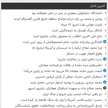
آخرین اخبار
انصارالله: متجاوزان سعودی در یمن در امان نخواهند بود
پوتین و محمد بن زاید درباره اوضاع منطقه خلیج فارس گفت‌وگو کردند
قیمت جهانی نفت امروز ۱۶ مرداد
اشکال بزرگ فوتبال ما نتیجه‌گرایی است
حاج علی اکبری: انقلاب ما محصول مکتب عاشورا است
افشاگری برادرزاده ترامپ: تمام تصمیم‌هایش از روی ترس است
چرا محمد صلاح ترکیه را به عربستان و آمریکا ترجیح داد
وقوع انفجار مهیب در مسکو
دست بالای ایران در مذاکرات جاری!
عکس‌های دیده نشده از رفاقت دو فرمانده‌ موشکی
قیمت بنزین مانند موشک بالا می‌رود اما مانند پر پایین می‌آید!
استقبال خاص دخترک عراقی از زائران اربعین حسینی
محمد مرندی: پیروزی با روحیه استوار مردمی حاصل شده
محمد صلاح مات و مبهوت استقبال هواداران ترابزون اسپور
دو راهی دردناک ترامپ برای خروج از جنگ ایران
سندرز: ترامپ فاسد، آمریکا را وارد یک جنگ فاجعه بار کرده است
پاسخ تأمین‌اجتماعی به زمان پرداخت مابه‌التفاوت حقوق بازنشستگان