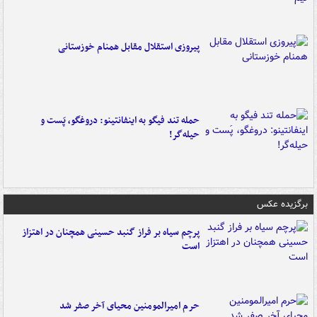
پیروزی استقلال مقابل همنام خوزستانی
حمله تند فیگو به اینفانتینو: دروغگو، پَست‌ و
حیله‌گر!
برگزیده عکس
پرچم سیاه بر فراز گنبد حسینی همچنان در اهتزاز
است
حرم امیرالمومنین محیای آخر صفر شد