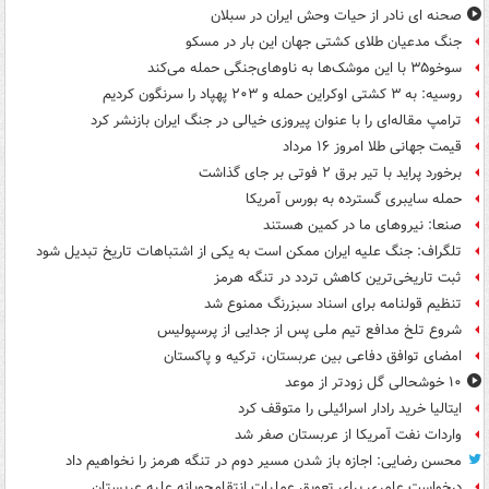
صحنه ای نادر از حیات وحش ایران در سبلان
جنگ مدعیان طلای کشتی جهان این بار در مسکو
سوخو۳۵ با این موشک‌ها به ناوهای‌جنگی حمله می‌کند
روسیه: به ۳ کشتی اوکراین حمله و ۲۰۳ پهپاد را سرنگون کردیم
ترامپ مقاله‌ای را با عنوان پیروزی خیالی در جنگ ایران بازنشر کرد
قیمت جهانی طلا امروز ۱۶ مرداد
برخورد پراید با تیر برق ۲ فوتی بر جای گذاشت
حمله سایبری گسترده به بورس آمریکا
صنعا: نیروهای ما در کمین‌ هستند
تلگراف: جنگ علیه ایران ممکن است به یکی از اشتباهات تاریخ تبدیل شود
ثبت تاریخی‌ترین کاهش تردد در تنگه هرمز
تنظیم قولنامه برای اسناد سبزرنگ ممنوع شد
شروع تلخ مدافع تیم ملی پس از جدایی از پرسپولیس
امضای توافق دفاعی بین عربستان، ترکیه و پاکستان
۱۰ خوشحالی گل زودتر از موعد
ایتالیا خرید رادار اسرائیلی را متوقف کرد
واردات نفت آمریکا از عربستان صفر شد
محسن رضایی: اجازه باز شدن مسیر دوم در تنگه هرمز را نخواهیم داد
درخواست عامری برای تعویق عملیات انتقام‌جویانه علیه عربستان