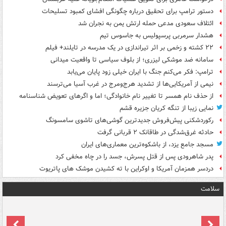
دستور ترامپ برای تحقیق درباره چگونگی افشای کمبود تسلیحات
ائتلاف سعودی مدعی حمله ارتش یمن به نجران شد
هشدار سرمربی پرسپولیس به جاسوس تیم
۲۲ کشته و زخمی بر اثر تیراندازی در یک مدرسه در تایلند+ فیلم
سامانه ضد موشکی لیزری؛ از بلوف سیاسی تا واقعیت میدانی
ترامپ: فکر می‌کنم جنگ با ایران خیلی زود پایان می‌یابد
نیمی از آمریکایی‌ها از تشدید هرج‌ومرج در غرب آسیا می‌ترسند
از حذف نام همسر تا تغییر نام خانوادگی؛ اما و اگرهای تعویض شناسنامه
نمایی زیبا از تنگه کریان جزیره قشم
رکوردشکنی پیش‌فروش جدیدترین گوشی‌های تاشوی سامسونگ
حادثه غرق‌شدگی در طاقانک ۲ قربانی گرفت
مسجد جامع یزد، از باشکوه‌ترین معماری‌های ایران
پدر شاهرودی پس از قتل پسرش، جسد را در چاه مخفی کرد
دردسر همزمان آمریکا و اوکراین با ته کشیدن موشک های پاتریوت
سلامت
ت