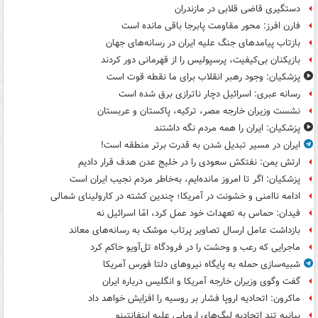
دستگیری قاضی قلابی در مازندران
فارن افرز: محور مقاومت پابرجا باقی مانده است
بازتاب پیامدهای جنگ علیه ایران در رسانه‌های جهان
بازیکنان بی‌کیفیت، پرسپولیس را از قهرمانی دور کردند
پزشکیان: وجود رهبر انقلاب برای ما نقطه قوت است
رسانه عبری: اسرائیل دچار ناترازی برق شده است
نشست وزیران خارجه مصر، ترکیه، پاکستان و عربستان
پزشکیان: ایران را همه مردم نگه داشتند
ایران در مسیر تبدیل شدن به قدرت برتر منطقه است!
ارتش یمن: نفتکش سعودی را در خلیج عدن هدف قرار دادیم
پزشکیان: اگر تا امروز مانده‌ایم، به‌خاطر مردم نجیب ایران است
ادامه ناامنی و خشونت در آمریکا؛ چندین کشته در کارولینای شمالی
فیدان: حماس به تعهدات خود عمل کرد، امّا اسرائیل نه
بازداشت عامل ارسال تصاویر پرتاب موشک به رسانه‌های معاند
ماجرایی که رعب و وحشت را در فرودگاه تل‌آویو حاکم کرد
شبیه‌سازی حمله به پایگاه نیروهای دلتا فورس آمریکا
گفت وگوی وزیران خارجه آمریکا و انگلیس درباره ایران
ماکرون: اتحادیه اروپا فشار بر روسیه را افزایش خواهد داد
بیانیه تند اتحادیه لیگ‌های اروپایی علیه اینفانتینو