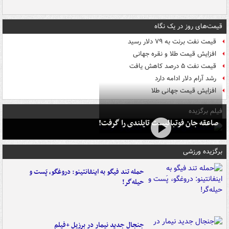
قیمت‌های روز در یک نگاه
قیمت نفت برنت به ۷۹ دلار رسید
افزایش قیمت طلا و نقره جهانی
قیمت نفت ۵ درصد کاهش یافت
رشد آرام دلار ادامه دارد
افزایش قیمت جهانی طلا
فیلم برگزیده
صاعقه جان فوتبالیست تایلندی را گرفت!
برگزیده ورزشی
حمله تند فیگو به اینفانتینو: دروغگو، پَست‌ و
حیله‌گر!
جنجال جدید نیمار در برزیل +فیلم