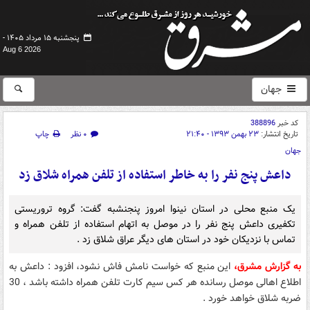
پنجشنبه ۱۵ مرداد ۱۴۰۵ -
Aug 6 2026
جهان
کد خبر
388896
تاریخ انتشار:
۲۳ بهمن ۱۳۹۳ - ۲۱:۴۰
۰ نظر
چاپ
جهان
داعش پنج نفر را به خاطر استفاده از تلفن همراه شلاق زد
یک منبع محلی در استان نینوا امروز پنجنشبه گفت: گروه تروریستی
تکفیری داعش پنج نفر را در موصل به اتهام استفاده از تلفن همراه و
تماس با نزدیکان خود در استان های دیگر عراق شلاق زد .
به گزارش مشرق،
این منبع که خواست نامش فاش نشود، افزود : داعش به
اطلاع اهالی موصل رسانده هر کس سیم کارت تلفن همراه داشته باشد ، 30
ضربه شلاق خواهد خورد .