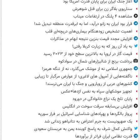
آغاز جنگ ایران برای پایان قدرت آمریکا بود
سناریوی بلاگر زن برای قتل شوهرش
مشاهده ۴ پلنگ در ارتفاعات میناب
قرار بود ایران به زانو درآید، اما به ابرقدرت منطقه تبدیل شد!
اهمیت تشخیص زودهنگام بیماری‌های دریچه‌ای قلب
افزایش مجدد قیمت بنزین نتیجه ابهام در مذاکرات
به یاد آن روز که به زیارت کربلا رفتی!
قیمت گاز در اروپا به بالاترین سطح خود از ۲۰۲۳ رسید
برداشت برنج از شالیزارهای شمال در سوادکوه
جمهوری اسلامی نه از موشک می‌گذرد، نه از تنگه هرمز!
ناگفته‌هایی از آمپول های لاغری؛ از عوارض مرگبار تا زیبایی
کشورهای عربی از رویارویی و جنگ با ایران می‌ترسند!
تجهیز موشکهای سپاه به نفس اژدها+عکس
پایان تلخ یک نزاع خانوادگی در دورود
افزایش بی‌سابقه سرقت سوخت در انگلیس
پرواز بالگردها و پهپادهای شناسایی اسرائیل بر فراز سوریه
یک صهیونیست به جرم اعتراض به نتانیاهو زندانی شد
واکنش کمال شرف به پاسخ کوبنده یمن به عربستان سعودی
قدرت نظامی ایران فراتر از برآوردها