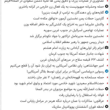
تصاویری از عملیات بزرگ و دقیق یمنی ها علیه دشمن سعودی در المخا+فیلم
حمله وحشیانه صهیونیست به یک فعال زن خارجی در کرانه باختری
گلایه‌های رای دهندگان به ترامپ از قیمت بنزین!
گاردین: حملات یمن نخستین آزمون «توافق مکه» است
واکنش علیرضا دبیر به اخراج یک کشتی‌گیر به خاطر اضافه وزن
عملیات تهاجمی اسرائیل در جنوب غربی سوریه
نخستین جلسه مدیرعامل تراکتور با جواد نکونام برگزار شد
دیدار رییس جمهور با رهبر معظم انقلاب اسلامی
اعزام زائر اولی‌های آبادانی به زیارت امام هشتم
شهادت جانباز حمله آمریکا به جنوب کرمان
کشف ۳۳ قبضه سلاح در مرزهای آذربایجان غربی
امیر جهانشاهی: پای نظامی آمریکایی به ایران باز شود آن را قطع می‌کنیم
رسوایی دیپلماسی آمریکا در برابر ایران توسط بلاگر آمریکایی!
حمله مسلحانه به قهوه‌خانه‌ای در زاهدان؛ ۲ نفر جان باختند
حجت‌الاسلام سعیدی: شهید خادمی مورد اعتماد و وثوق امام شهید بود
حملات انصارالله یمن به مواضع مزدوران در بندر المخا
فولاد راه استقلال را با رضاییان رفت
عراقچی: مذاکرات با عمان درباره تنگه هرمز در مراحل پایانی است
لحظه فوران آتشفشان پوپوکتپتل مکزیک