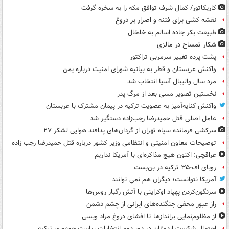
کاریکاتور/ کمال شرف توافق مکه را به سخره گرفت
نقشه کشی برای فتنه و اصرار بر دروغ
طبیعت بکر جاده اسالم به خلخال
شکار تمساح در مالزی
پشت پرده تغییر سرمربی تراکتور
واکنش عربستان و قطر به بیانیه شورای امنیت درباره یمن
مرد سال والیبال آسیا انتخاب شد
نخستین تصویر مسی بعد از مرگ پدر
واکنش کنایه‌آمیز به عضویت ترکیه در پیمان مشترک با عربستان
عامل اصلی قتل حمیدرضا رجب‌زاده دستگیر شد
سرکشی فرمانده سپاه تهران از گردان‌های پدافند هوایی لشکر ۲۷
توضیحات معاون امنیتی و انتظامی وزیر کشور درباره قتل حمیدرضا رجب زاده
عراقچی: اکنون هیچ مذاکره‌ای با آمریکا نداریم
رویای اف-۳۵ ترکیه در بن‌بست
آمریکا نتوانست؛ دیگران هم نمی توانند
سرنگون‌کردن پهپاد اوکراینی با آتش رگبار روس‌ها
راز عبور مخفی جنگنده‌های ایرانی از چشم دشمن
از مظلوم‌نمایی براندازها تا افشای دروغ مراد ویسی
احتمال شکست اردوغان در دور دوم انتخابات ریاست جمهوری ترکیه