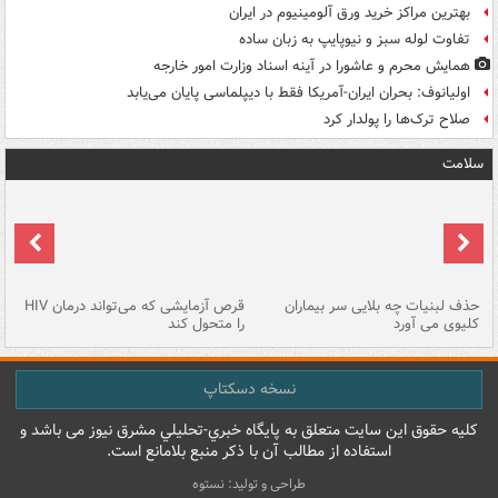
بهترین مراکز خرید ورق آلومینیوم در ایران
تفاوت لوله سبز و نیوپایپ به زبان ساده
همایش محرم و عاشورا در آینه اسناد وزارت امور خارجه
اولیانوف: بحران ایران-آمریکا فقط با دیپلماسی پایان می‌یابد
صلاح ترک‌ها را پولدار کرد
سلامت
حذف لبنیات چه بلایی سر بیماران
قرص آزمایشی که می‌تواند درمان HIV
عل
کلیوی می آورد
را متحول کند
قل
نسخه دسکتاپ
کليه حقوق اين سايت متعلق به پایگاه خبري-تحليلي مشرق نيوز می باشد و
استفاده از مطالب آن با ذکر منبع بلامانع است.
طراحی و تولید: نستوه