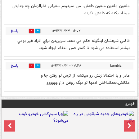
ملعون ملعون ملعون داعش. من نمیدونم سفیانی آخرالزمان چه جنایتی
میخاد بکنه که داعش نکرده.
پاسخ
۱۶:۰۲ - ۱۳۹۳/۱۱/۲۳
0
0
قاضي شرعشان اينگونه حكم مي دهد. سربريدن براي افراد غير بومي
بيشتر استفاده مي شود تا كمتر حس انتقام ايجاد شود.
پاسخ
۲۳:۲۸ - ۱۳۹۳/۱۲/۲۱
kambiz
0
0
مادر و یا احتمالا زنش رو میکشه از ترس لو رفتن جا و
مکانش.بعدانداختن ادمها تو دیگ روغن داغ وووووو
خودرو