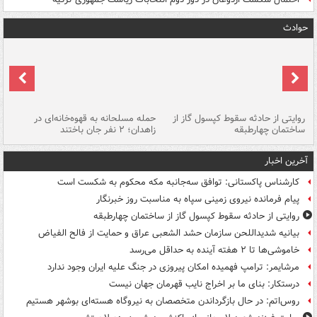
حوادث
روایتی از حادثه سقوط کپسول گاز از
حمله مسلحانه به قهوه‌خانه‌ای در
عا
ساختمان چهارطبقه
زاهدان؛ ۲ نفر جان باختند
دس
آخرین اخبار
کارشناس پاکستانی: توافق سه‌جانبه مکه محکوم به شکست است
پیام فرمانده نیروی زمینی سپاه به مناسبت روز خبرنگار
روایتی از حادثه سقوط کپسول گاز از ساختمان چهارطبقه
بیانیه شدیداللحن سازمان حشد الشعبی عراق و حمایت از فالح الفیاض
خاموشی‌ها تا ۲ هفته آینده به حداقل می‌رسد
مرشایمر: ترامپ فهمیده امکان پیروزی در جنگ علیه ایران وجود ندارد
درستکار: بنای ما بر اخراج نایب قهرمان جهان نیست
روس‌اتم: در حال بازگرداندن متخصصان به نیروگاه هسته‌ای بوشهر هستیم