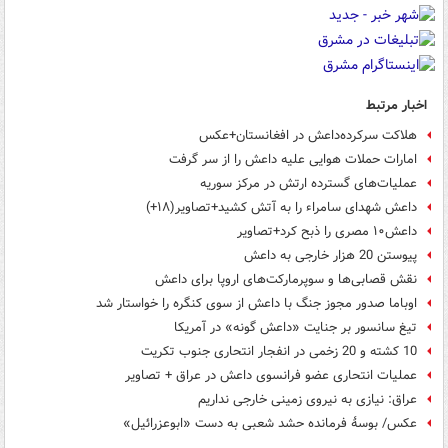
اخبار مرتبط
هلاکت سرکرده‌داعش در افغانستان+عکس
امارات حملات هوایی علیه داعش را از سر گرفت
عملیات‌های گسترده ارتش در مرکز سوریه
داعش شهدای سامراء را به آتش کشید+تصاویر(۱۸+)
داعش۱۰ مصری را ذبح کرد+تصاویر
پیوستن 20 هزار خارجی به داعش
نقش قصابی‌ها و سوپرمارکت‌های اروپا برای داعش
اوباما صدور مجوز جنگ با داعش از سوی کنگره را خواستار شد
تیغ سانسور بر جنایت «داعش گونه» در آمریکا
10 کشته و 20 زخمی در انفجار انتحاری جنوب تکریت
عملیات انتحاری عضو فرانسوی داعش در عراق + تصاویر
عراق: نیازی به نیروی زمینی خارجی نداریم
عکس/ بوسۀ فرمانده حشد شعبی به دست «ابوعزرائیل»