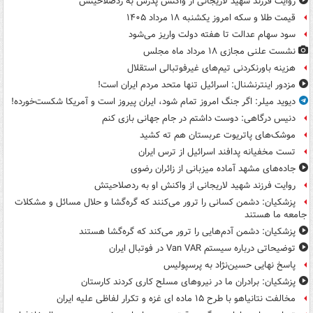
روایت فرزند شهید لاریجانی از واکنش پدرش به ردصلاحیتش
قیمت طلا و سکه امروز یکشنبه ۱۸ مرداد ۱۴۰۵
سود سهام عدالت تا هفته دولت واریز می‌شود
نشست علنی مجازی ۱۸ مرداد ماه مجلس
هزینه باورنکردنی تیم‌های غیرفوتبالی استقلال
مزدور اینترنشنال: اسرائیل تنها متحد مردم ایران است!
دیوید میلر: اگر جنگ امروز تمام شود، ایران پیروز است و آمریکا شکست‌خورده!
دنیس درگاهی: دوست داشتم در جام جهانی بازی کنم
موشک‌های پاتریوت عربستان هم ته‌ کشید
تست مخفیانه پدافند اسرائیل از ترس ایران
جاده‌های مشهد آماده میزبانی از زائران رضوی
روایت فرزند شهید لاریجانی از واکنش او به ردصلاحیتش
پزشکیان: دشمن کسانی را ترور می‌کنند که گره‌گشا و حلال مسائل و مشکلات
جامعه ما هستند
پزشکیان: دشمن آدم‌هایی را ترور می‌کند که گره‌گشا هستند
توضیحاتی درباره سیستم Van VAR در فوتبال ایران
پاسخ نهایی حسین‌نژاد به پرسپولیس
پزشکیان: برادران ما در نیروهای مسلح کاری کردند کارستان
مخالفت نتانیاهو با طرح ۱۵ ماده ای غزه و تکرار لفاظی علیه ایران