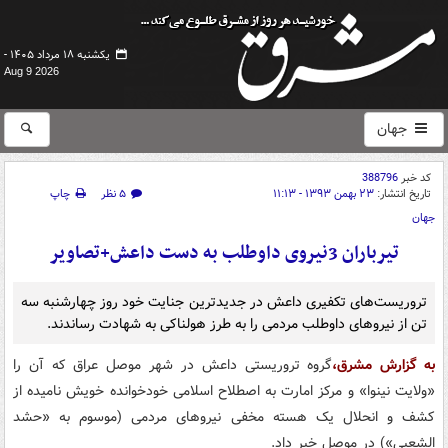
یکشنبه ۱۸ مرداد ۱۴۰۵ -
Aug 9 2026
جهان
کد خبر
388796
تاریخ انتشار:
۲۳ بهمن ۱۳۹۳ - ۱۱:۱۳
۵ نظر
چاپ
جهان
تیرباران 3نیروی داوطلب به دست داعش+تصاویر
تروریست‌های تکفیری داعش در جدید‌ترین جنایت خود روز چهارشنبه سه
تن از نیروهای داوطلب مردمی را به طرز هولناکی به شهادت رساندند.
به گزارش مشرق،
گروه تروریستی داعش در شهر موصل عراق که آن را
«ولایت نینوا» و مرکز امارت به اصطلاح اسلامی خودخوانده خویش نامیده از
کشف و انحلال یک هسته مخفی نیروهای مردمی (موسوم به «حشد
الشعبی») در موصل خبر داد.