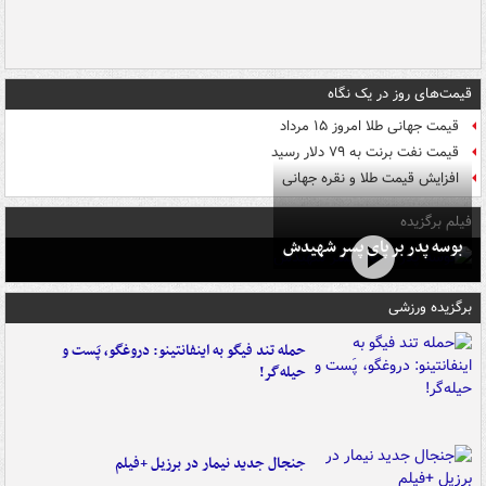
قیمت‌های روز در یک نگاه
قیمت جهانی طلا امروز ۱۵ مرداد
قیمت نفت برنت به ۷۹ دلار رسید
افزایش قیمت طلا و نقره جهانی
فیلم برگزیده
بوسه‌ پدر بر پای پسر شهیدش
برگزیده ورزشی
حمله تند فیگو به اینفانتینو: دروغگو، پَست‌ و
حیله‌گر!
جنجال جدید نیمار در برزیل +فیلم