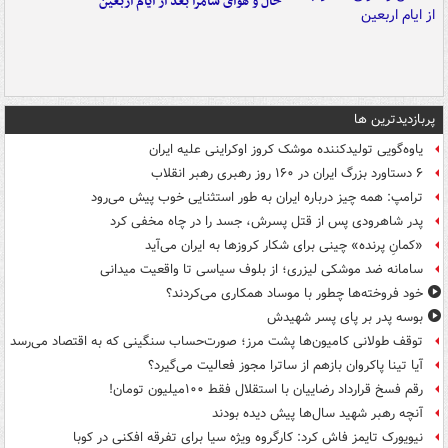
حال و هوای سامرا بعد از ایام اربعین
پربازدیدترین ها
یاوه‌گویی تولیدکننده موشک کروز اوکراینی علیه ایران
۶ دستاورد بزرگ ایران در ۱۶۰ روز رهبری رهبر انقلاب
ترامپ: همه چیز درباره ایران به طور استثنایی خوب پیش می‌رود
پدر شاهرودی پس از قتل پسرش، جسد را در چاه مخفی کرد
«کمانِ پرنده» چینی برای شکار کروزها به ایران می‌آید
سامانه ضد موشکی لیزری؛ از بلوف سیاسی تا واقعیت میدانی
خود فروخته‌ها چطور با موساد همکاری می‌کردند؟
بوسه‌ پدر بر پای پسر شهیدش
توقف طولانی کامیون‌ها پشت مرز؛ صورت‌حساب سنگینی که به اقتصاد می‌رسد
آیا تینا پاکروان بازهم از ساترا مجوز فعالیت می‌گیرد؟
رقم فسخ قرارداد رضاییان با استقلال فقط ۱۰۰میلیون تومان!
آنچه رهبر شهید سال‌ها پیش دیده بودند
نیویورک تایمز فاش کرد: کارگروه ویژه سیا برای تفرقه افکنی در کوبا