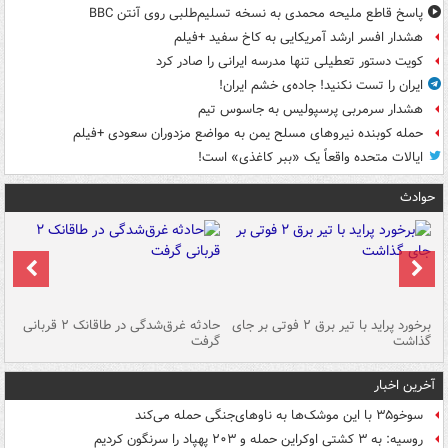
پاسخ قاطع ملیحه محمدی به نسخه تسلیم‌طلبی روی آنتن BBC
هشدار افسر ارشد آمریکایی به کاخ سفید +فیلم
کویت دستور تعطیلی تنها مدرسه ایرانی را صادر کرد
ایران را تست نکنید! جاده‌ی خشم ایران!
هشدار سرمربی پرسپولیس به جاسوس تیم
حمله کوبنده نیروهای مسلح یمن به مواضع مزدوران سعودی +فیلم
ایالات متحده واقعاً یک «ببر کاغذی» است!
حوادث
برخورد پراید با تیر برق ۲ فوتی بر جای
حادثه غرق‌شدگی در طاقانک ۲ قربانی
پد
گذاشت
گرفت
جس
آخرین اخبار
سوخو۳۵ با این موشک‌ها به ناوهای‌جنگی حمله می‌کند
روسیه: به ۳ کشتی اوکراین حمله و ۲۰۳ پهپاد را سرنگون کردیم