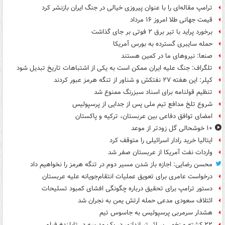
ترامپ مقاله‌ای را با عنوان پیروزی خیالی در جنگ ایران بازنشر کرد
قیمت جهانی طلا امروز ۱۶ مرداد
برخورد پراید با تیر برق ۲ فوتی بر جای گذاشت
حمله سایبری گسترده به بورس آمریکا
صنعا: نیروهای ما در کمین‌ هستند
تلگراف: جنگ علیه ایران ممکن است به یکی از اشتباهات تاریخ تبدیل شود
کپلر: این هفته ۲۷ نفتکش و شناور از تنگه هرمز عبور کردند
تنظیم قولنامه برای اسناد سبزرنگ ممنوع شد
شروع تلخ مدافع تیم ملی پس از جدایی از پرسپولیس
امضای توافق دفاعی بین عربستان، ترکیه و پاکستان
۱۰ خوشحالی گل زودتر از موعد
ایتالیا خرید رادار اسرائیلی را متوقف کرد
واردات نفت آمریکا از عربستان صفر شد
محسن رضایی: اجازه باز شدن مسیر دوم در تنگه هرمز را نخواهیم داد
درخواست عامری برای تعویق عملیات انتقام‌جویانه علیه عربستان
دستور ترامپ برای تحقیق درباره چگونگی افشای کمبود تسلیحات
ائتلاف سعودی مدعی حمله ارتش یمن به نجران شد
هشدار سرمربی پرسپولیس به جاسوس تیم
۲۲ کشته و زخمی بر اثر تیراندازی در یک مدرسه در تایلند+ فیلم