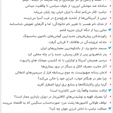
سامانه ضد موشکی لیزری؛ از بلوف سیاسی تا واقعیت میدانی
ترامپ: فکر می‌کنم جنگ با ایران خیلی زود پایان می‌یابد
نیمی از آمریکایی‌ها از تشدید هرج‌ومرج در غرب آسیا می‌ترسند
از حذف نام همسر تا تغییر نام خانوادگی؛ اما و اگرهای تعویض شناسنامه
نمایی زیبا از تنگه کریان جزیره قشم
رکوردشکنی پیش‌فروش جدیدترین گوشی‌های تاشوی سامسونگ
حادثه غرق‌شدگی در طاقانک ۲ قربانی گرفت
مسجد جامع یزد، از باشکوه‌ترین معماری‌های ایران
پدر شاهرودی پس از قتل پسرش، جسد را در چاه مخفی کرد
دردسر همزمان آمریکا و اوکراین با ته کشیدن موشک های پاتریوت
آثار مخرب مصرف الکل و سیگار در بروز بیماری‌ها
اذعان رسانه صهیونیست به موج بی‌سابقه فرار از سرزمین‌های اشغالی
چرا مغز در هنگام خواب، انرژی خود را خالی می‌کند؟
گرما برای پالایشگاه‌ها و منابع برق اروپا اضطرار آفرید
ایالات متحده واقعاً یک «ببر کاغذی» است!
آیا مصرف قهوه و نوشیدنی‌های کافئین‌دار در دوران بارداری مجاز است؟
توقف طولانی کامیون‌ها پشت مرز؛ صورت‌حساب سنگینی که به اقتصاد می‌رسد
حماقت ترامپ با ذخایر انرژی جهان چه کرد؟