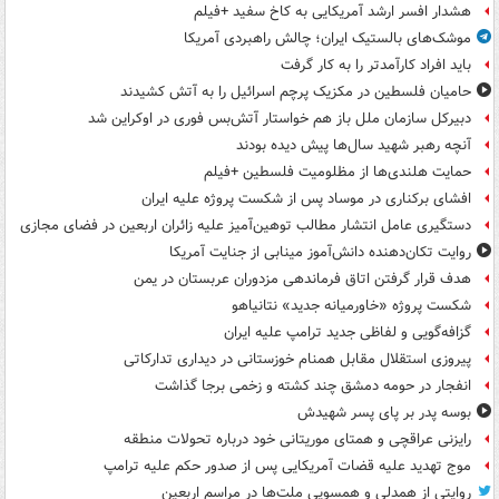
هشدار افسر ارشد آمریکایی به کاخ سفید +فیلم
موشک‌های بالستیک ایران؛ چالش راهبردی آمریکا
باید افراد کارآمدتر را به کار گرفت
حامیان فلسطین در مکزیک پرچم اسرائیل را به آتش کشیدند
دبیرکل سازمان ملل باز هم خواستار آتش‌بس فوری در اوکراین شد
آنچه رهبر شهید سال‌ها پیش دیده بودند
حمایت هلندی‌ها از مظلومیت فلسطین +فیلم
افشای برکناری در موساد پس از شکست پروژه علیه ایران
دستگیری عامل انتشار مطالب توهین‌آمیز علیه زائران اربعین در فضای مجازی
روایت تکان‌دهنده دانش‌آموز مینابی از جنایت آمریکا
هدف قرار گرفتن اتاق‌ فرماندهی مزدوران عربستان در یمن
شکست پروژه «خاورمیانه جدید» نتانیاهو
گزافه‌گویی و لفاظی جدید ترامپ علیه ایران
پیروزی استقلال مقابل همنام خوزستانی در دیداری تدارکاتی
انفجار در حومه دمشق چند کشته و زخمی برجا گذاشت
بوسه‌ پدر بر پای پسر شهیدش
رایزنی عراقچی و همتای موریتانی خود درباره تحولات منطقه
موج تهدید علیه قضات آمریکایی پس از صدور حکم علیه ترامپ
روایتی از همدلی و همسویی ملت‌ها در مراسم اربعین