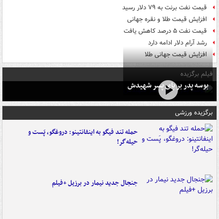
قیمت نفت برنت به ۷۹ دلار رسید
افزایش قیمت طلا و نقره جهانی
قیمت نفت ۵ درصد کاهش یافت
رشد آرام دلار ادامه دارد
افزایش قیمت جهانی طلا
فیلم برگزیده
بوسه‌ پدر بر پای پسر شهیدش
برگزیده ورزشی
حمله تند فیگو به اینفانتینو: دروغگو، پَست‌ و
حیله‌گر!
جنجال جدید نیمار در برزیل +فیلم