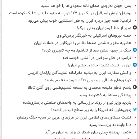
یمن: جهان به‌زودی صدای ناله سعودی‌ها را خواهد شنید
یونیفل: ارتش اسرائیل در یک روز ۱۱۳ توپ به جنوب لبنان شلیک کرده است
ترامپ: همه چیز درباره ایران به طور استثنایی خوب پیش می‌رود
عبور از خط قرمز ایران یعنی مرگ!
حمله نیروهای اسرائیلی به خبرنگار پرس‌تی‌وی
«ضربه مغزی» شدن صدها نظامی آمریکایی در حملات ایران
جنگ در جبهه لبنان بعد از تفاهم‌نامه چه تغییری کرده؟
ترامپ در حال سوختن در آتشی خودساخته
ایران را تست نکنید! جاده‌ی خشم ایران!
واکنش سفارت ایران به بیانیه مغرضانه نمایندگان پارلمان اتریش
کریدورهای شمالی و جنوبی تنگه هرمز حذف می‌شوند
پاسخ قاطع ملیحه محمدی به نسخه تسلیم‌طلبی روی آنتن BBC
پرشدگی سدها به ۵۸درصد رسید
بازدید وزیر نیرو از روند برق‌رسانی به واحدهای صنعتی بازسازی‌شده
زنجیرهایی که آمریکا را به زیر سطح آب می‌کشند!
تثبیت دستاوردهای نظامی ایران در مرزهای غربی در سایه جنگ رمضان
دانا وایت به بن‌بست رسید
«کمانِ پرنده» چینی برای شکار کروزها به ایران می‌آید