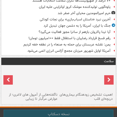
۷۰ درصد از صهیونیست‌ها نگران سلامت انتخابات هستند
یاوه‌گویی تولیدکننده موشک کروز اوکراینی علیه ایران
حرم امیرالمومنین محیای آخر صفر شد
آخرین نبرد «داستان اسباب‌بازی» برای نجات کودکی
جنگ با ایران، آمریکا را به دشمن جهان تبدیل کرد
آیا تینا پاکروان بازهم از ساترا مجوز فعالیت می‌گیرد؟
رقم فسخ قرارداد رضاییان با استقلال فقط ۱۰۰میلیون تومان!
یمن: نقشه عربستان برای حمله به صنعاء را در نطفه خفه کردیم
آمریکا اوایل شهریور میزبان مجمع آژانس انرژی اتمی می‌شود
سلامت
اهمیت تشخیص زودهنگام بیماری‌های
ناگفته‌هایی از آمپول های لاغری؛ از
دریچه‌ای قلب
عوارض مرگبار تا زیبایی
تا
نسخه دسکتاپ