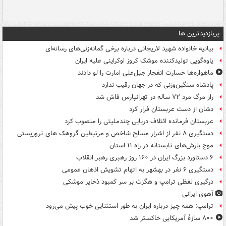
پربازدیدترین ها
بیانیه خانواده شهید لاریجانی درباره برخی گمانه‌زنی‌های رسانه‌ای
یاوه‌گویی تولیدکننده موشک کروز اوکراینی علیه ایران
ماهواره‌ها خسارت انفجار جبل‌علی امارت را لو دادند
پادشاه سنگین‌وزنی که در جهان رقیب ندارد
راز مرگ مرد ۷۲ ساله در تهرانپارس فاش شد
دشان از دست عربستان فرار کرد
عربستان فرمانده ائتلاف دریایی چندملیتی را منصوب کرد
دستگیری ۸ نفر از اشرار مسلح شاخص و مرتبطین گروهک های تروریستی
موج بارش‌های تابستانه در راه ۱۱ استان
۶ دستاورد بزرگ ایران در ۱۶۰ روز رهبری رهبر انقلاب
دستگیری ۶ نفر در بهشهر به اتهام تشویش اذهان عمومی
درگیری لفظی ترامپ و هگزث بر سر کمبود ذخایر موشکی
آهوی ایرانی
ترامپ: همه چیز درباره ایران به طور استثنایی خوب پیش می‌رود
۸۰۰ سازۀ آمریکایی خاکستر شد