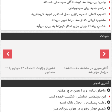
ونس: ایرانی‌ها مذاکره‌کنندگان سرسختی هستند
دردسر جدید برای سرخپوشان
تکذیب ادعای «نحوه ردزنی محل استقرار شهید لاریجانی»
ماهواره ایرانی که از سد ابرها عبور می‌کند
«کمانِ پرنده» چینی برای شکار کروزها به ایران می‌آید
حوادث
تصادف مرگبار در محور اهواز–شوش ۲
آتش‌سوزی در منطقه حفاظت‌شده
تشریح جزئیات تصادف ۱۲ خودرو با ۱۹
پا
دیزمار مهار شد
مصدوم
آخرین اخبار
ماجرای پیاده روی اربعین حاج رمضان
این دیپلماسی نمایشی، شکست خورده است
روایت پزشکیان از انحلال بانک آینده
شمیم خوش رضوی در هوای بین‌الحرمین