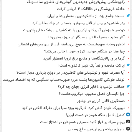
رکوردشکنی پیش‌فروش جدیدترین گوشی‌های تاشوی سامسونگ
حادثه غرق‌شدگی در طاقانک ۲ قربانی گرفت
مسجد جامع یزد، از باشکوه‌ترین معماری‌های ایران
پدر شاهرودی پس از قتل پسرش، جسد را در چاه مخفی کرد
دردسر همزمان آمریکا و اوکراین با ته کشیدن موشک های پاتریوت
آثار مخرب مصرف الکل و سیگار در بروز بیماری‌ها
اذعان رسانه صهیونیست به موج بی‌سابقه فرار از سرزمین‌های اشغالی
چرا مغز در هنگام خواب، انرژی خود را خالی می‌کند؟
گرما برای پالایشگاه‌ها و منابع برق اروپا اضطرار آفرید
ایالات متحده واقعاً یک «ببر کاغذی» است!
آیا مصرف قهوه و نوشیدنی‌های کافئین‌دار در دوران بارداری مجاز است؟
توقف طولانی کامیون‌ها پشت مرز؛ صورت‌حساب سنگینی که به اقتصاد می‌رسد
حماقت ترامپ با ذخایر انرژی جهان چه کرد؟
چرا تابستان فصل محبوب میکروب‌هاست؟
دستگیری قاتل فراری در نوشهر
نیویورک تایمز فاش کرد: کارگروه ویژه سیا برای تفرقه افکنی در کوبا
کنترل کامل تنگه هرمز در دست ایران!
پرچم سیاه بر فراز گنبد حسینی همچنان در اهتزاز است
ماجرای پیاده روی اربعین حاج رمضان