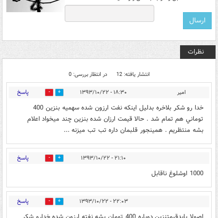
نظرات
انتشار یافته: 12
در انتظار بررسی: 0
پاسخ
امير
۱۸:۳۰ - ۱۳۹۳/۱۰/۲۲
0
0
خدا رو شكر بلاخره بدليل اينكه نفت ارزون شده سهميه بنزين 400
توماني هم تمام شد . حالا قيمت ارزان شده بنزين چند ميخواد اعلام
بشه منتظريم . همينجور قلبمان داره تب تب ميزنه ...
پاسخ
۲۱:۱۰ - ۱۳۹۳/۱۰/۲۲
0
0
1000 اوشلوغ ناقابل
پاسخ
۲۲:۰۳ - ۱۳۹۳/۱۰/۲۲
0
0
اصولا بایدقیمتنزین دوباره 400 تومان بشه نفته ارزون شده خدارو شکر