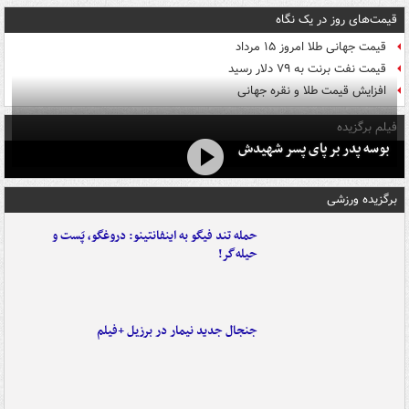
قیمت‌های روز در یک نگاه
قیمت جهانی طلا امروز ۱۵ مرداد
قیمت نفت برنت به ۷۹ دلار رسید
افزایش قیمت طلا و نقره جهانی
فیلم برگزیده
بوسه‌ پدر بر پای پسر شهیدش
برگزیده ورزشی
حمله تند فیگو به اینفانتینو: دروغگو، پَست‌ و
حیله‌گر!
جنجال جدید نیمار در برزیل +فیلم