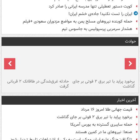
کویت دستور تعطیلی تنها مدرسه ایرانی را صادر کرد
ایران را تست نکنید! جاده‌ی خشم ایران!
حمله کوبنده نیروهای مسلح یمن به مواضع مزدوران سعودی +فیلم
هشدار سرمربی پرسپولیس به جاسوس تیم
حوادث
برخورد پراید با تیر برق ۲ فوتی بر جای
حادثه غرق‌شدگی در طاقانک ۲ قربانی
پد
گذاشت
گرفت
جس
آخرین اخبار
قیمت جهانی طلا امروز ۱۶ مرداد
برخورد پراید با تیر برق ۲ فوتی بر جای گذاشت
حمله سایبری گسترده به بورس آمریکا
صنعا: نیروهای ما در کمین‌ هستند
تلگراف: جنگ علیه ایران ممکن است به یکی از اشتباهات تاریخ تبدیل شود