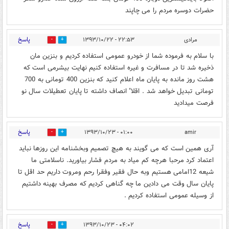
حضرات دوسره مردم را می چاپند
پاسخ
مرادی
۲۲:۵۳ - ۱۳۹۳/۱۰/۲۲
0
0
با سلام به فرموده شما از خودرو عمومی استفاده کردیم و بنزین مان
ذخیره شد تا در مسافرت و غیره استفاده کنیم نهایت بیشرمی است که
هشت روز مانده به پایان ماه اعلام کنید که بنزین 400 تومانی به 700
تومانی تبدیل خواهد شد . اقلا" انصاف داشته تا پایان تعطیلات سال نو
فرصت میدادید
پاسخ
۰۱:۰۰ - ۱۳۹۳/۱۰/۲۳
amir
0
0
آری همین است که می گویند به هیچ تصمیم وبخشنامه این روزها نباید
اعتماد کرد مرحبا هرچه کم میاد به مردم فشار بیاورید. ناسلامتی ما
شیعه 12امامی هستیم وبه حال فقیر وفقرا رحم ومروت داریم حد اقل تا
پایان سال وقت می دادین ما چه گناهی کردیم که مصرف بهینه داشتیم
از وسیله عمومی استفاده کردیم .
پاسخ
۰۴:۰۲ - ۱۳۹۳/۱۰/۲۳
0
0