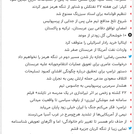
کپلر: این هفته ۲۷ نفتکش و شناور از تنگه هرمز عبور کردند
تنظیم قولنامه برای اسناد سبزرنگ ممنوع شد
شروع تلخ مدافع تیم ملی پس از جدایی از پرسپولیس
امضای توافق دفاعی بین عربستان، ترکیه و پاکستان
۱۰ خوشحالی گل زودتر از موعد
ایتالیا خرید رادار اسرائیلی را متوقف کرد
واردات نفت آمریکا از عربستان صفر شد
محسن رضایی: اجازه باز شدن مسیر دوم در تنگه هرمز را نخواهیم داد
درخواست عامری برای تعویق عملیات انتقام‌جویانه علیه عربستان
دستور ترامپ برای تحقیق درباره چگونگی افشای کمبود تسلیحات
ائتلاف سعودی مدعی حمله ارتش یمن به نجران شد
هشدار سرمربی پرسپولیس به جاسوس تیم
۲۲ کشته و زخمی بر اثر تیراندازی در یک مدرسه در تایلند+ فیلم
سامانه ضد موشکی لیزری؛ از بلوف سیاسی تا واقعیت میدانی
ترامپ: فکر می‌کنم جنگ با ایران خیلی زود پایان می‌یابد
نیمی از آمریکایی‌ها از تشدید هرج‌ومرج در غرب آسیا می‌ترسند
از حذف نام همسر تا تغییر نام خانوادگی؛ اما و اگرهای تعویض شناسنامه
نمایی زیبا از تنگه کریان جزیره قشم