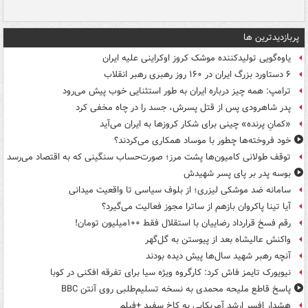
پربازدیدترین ها
یاوه‌گویی تولیدکننده موشک کروز اوکراینی علیه ایران
۶ دستاورد بزرگ ایران در ۱۶۰ روز رهبری رهبر انقلاب
ترامپ: همه چیز درباره ایران به طور استثنایی خوب پیش می‌رود
پدر شاهرودی پس از قتل پسرش، جسد را در چاه مخفی کرد
«کمانِ پرنده» چینی برای شکار کروزها به ایران می‌آید
خود فروخته‌ها چطور با موساد همکاری می‌کردند؟
توقف طولانی کامیون‌ها پشت مرز؛ صورت‌حساب سنگینی که به اقتصاد می‌رسد
بوسه‌ پدر بر پای پسر شهیدش
سامانه ضد موشکی لیزری؛ از بلوف سیاسی تا واقعیت میدانی
آیا تینا پاکروان بازهم از ساترا مجوز فعالیت می‌گیرد؟
رقم فسخ قرارداد رضاییان با استقلال فقط ۱۰۰میلیون تومان!
واکنش عالیشاه بعد از پیوستن به گل‌گهر
آنچه رهبر شهید سال‌ها پیش دیده بودند
نیویورک تایمز فاش کرد: کارگروه ویژه سیا برای تفرقه افکنی در کوبا
پاسخ قاطع ملیحه محمدی به نسخه تسلیم‌طلبی روی آنتن BBC
هشدار افسر ارشد آمریکایی به کاخ سفید +فیلم