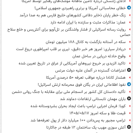
ادعای زلنسکی درباره تامین ماهانه موشک‌های رهگیر توسط آمریکا
خطای محاسباتی آمریکا و برتری راهبردی جمهوری اسلامی!
زنگ خطر پایان ذخایر دفاعی کشورهای خلیج فارس هم به صدا درآمد
عمان: مذاکرات مثبت و سازنده با ایران ادامه دارد
روایت رسانه اسرائیلی از فشار واشنگتن بر تل‌آویو برای آتش‌بس و خلع سلاح
حماس
سکه در آستانه بازگشت به کانال ۱۸۸ میلیون تومان
دریادار سیاری: امروز هر خبر دقیق، تیری بر قلب امپراطوری دروغ است
وقوع حادثه دریایی در ساحل عمان
تاکید الزیدی بر خروج نیروهای آمریکایی از عراق در تاریخ تعیین شده
اعتراضات گسترده در آلمان علیه دولت مرتس
هشدار کانادا درباره عواقب تعرفه ۵۰ درصدی آمریکا
نفوذ اطلاعاتی ایران در یگان فوق محرمانه ارتش اسرائیل!
تأکید دادستان کل کشور بر انسجام ملی برای مقابله با جنگ روانی دشمن
باران مهمان تابستانی ارتفاعات دماوند شد
کوبا: فرمان اجرایی ترامپ باعث ایجاد بحران بشردوستانه شده
قیمت طلا و سکه امروز ۱۴۰۵/۰۵/۱۷
ترامپ مجبور به پس‌دادن ۱۰۰ میلیارد دلار از پول تعرفه‌ها شد
آتش سوزی مهیب یک ساختمان ۱۲ طبقه در جاکارتا