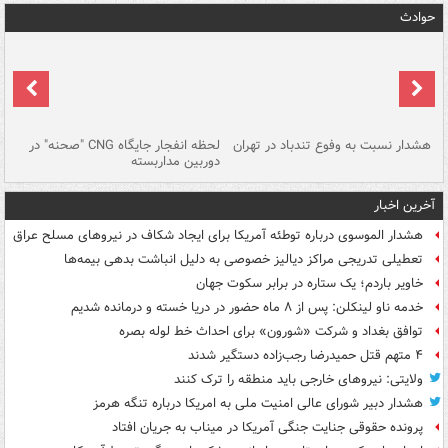
حوادث
ای
هشدار نسبت به وفوع تندباد در تهران
لحظه انفجار جایگاه CNG "صحنه" در
دس
دوربین مداربسته
ات
آخرین اخبار
هشدار الموسوی درباره توطئه آمریکا برای ایجاد شکاف در نیروهای مسلح عراق
تعطیلی تدریجی مراکز دیالیز خصوصی به دلیل انباشت بدهی بیمه‌ها
خاویر باردم؛ یک ستاره در برابر سکوت جهان
خدمه ناو لینکلن: پس از ۸ ماه حضور در دریا خسته و درمانده‌ شدیم
توافق بغداد و شرکت «شورون» برای احداث خط لوله بصره
۴ متهم قتل حمیدرضا رجب‌زاده دستگیر شدند
ولایتی: نیروهای خارجی باید منطقه را ترک کنند
هشدار دبیر شورای عالی امنیت ملی به امریکا درباره تنگه هرمز
پرونده حقوقی جنایت جنگی آمریکا در میناب به جریان افتاد