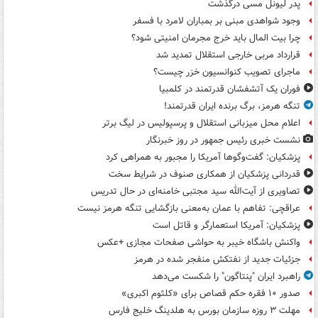
پدر لیونل مسی درگذشت
وجود شواهدی مبنی بر بمباران لامرد با فسفر
چرا بیت المال باید خرج مجرمان امنیتی شود؟
قرارداد مربی خارجی استقلال تمدید شد
ماجرای تصویب کنوانسیون خزر چیست؟
فوران یک آتشفشان قدرتمند در کلمبیا
تنگه هرمز، برگ برنده ایران قدرتمند!
اعلام محل میزبانی استقلال و پرسپولیس در لیگ برتر
نشست خبری رئیس جمهور در روز خبرنگار
پزشکیان: گفت‌وگوها آمریکا را مجبور به همراهی کرد
قدردانی پزشکیان از همکاری صنوف در شرایط سخت
تصاویری از آیت‌الله سید مجتبی خامنه‌ای در حال تدریس
عراقچی: تفاهم با عمان به‌معنی بازگشایی تنگه هرمز نیست
پزشکیان: آمریکا استعمارگر و قاتل است
واکنش باشگاه خیبر به حواشی صفحات مجازی +عکس
جزئیات جدید از نفتکش منفجر شده در هرمز
راهبرد ایران "پنتاگون" را شکست می‌دهد
صدور ۱۰ فقره حکم قصاص برای «کلثوم اکبری»
مهلت ۳ روزه سازمان بورس به هلدینگ خلیج فارس