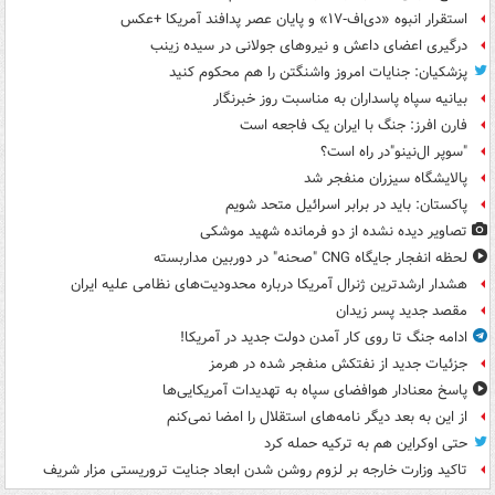
استقرار انبوه «دی‌اف‑۱۷» و پایان عصر پدافند آمریکا +عکس
درگیری اعضای داعش و نیروهای جولانی در سیده زینب
پزشکیان: جنایات امروز واشنگتن را هم محکوم کنید
بیانیه سپاه پاسداران به مناسبت روز خبرنگار
فارن افرز: جنگ با ایران یک فاجعه است
"سوپر ال‌نینو"در راه است؟
پالایشگاه سیزران منفجر شد
پاکستان: باید در برابر اسرائیل متحد شویم
تصاویر دیده‌ نشده از دو فرمانده شهید موشکی
لحظه انفجار جایگاه CNG "صحنه" در دوربین مداربسته
هشدار ارشدترین ژنرال آمریکا درباره محدودیت‌های نظامی علیه ایران
مقصد جدید پسر زیدان
ادامه جنگ تا روی کار آمدن دولت جدید در آمریکا!
جزئیات جدید از نفتکش منفجر شده در هرمز
پاسخ معنادار هوافضای سپاه به تهدیدات آمریکایی‌ها
از این به بعد دیگر نامه‌های استقلال را امضا نمی‌کنم
حتی اوکراین هم به ترکیه حمله کرد
تاکید وزارت خارجه بر لزوم روشن شدن ابعاد جنایت تروریستی مزار شریف