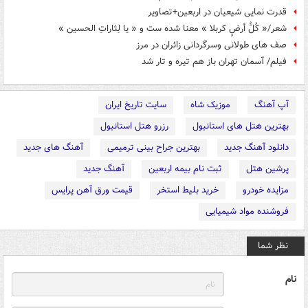
قدرت نمایی شیعیان در اربعین+تصاویر
شعر/« کُلُّ أرضٍ کربلا » معنا شده ست و « یا لِثاراتِ الحسین »
صف های طولانی وسرگردانی زائران در مرز
فیلم/ آسمان تهران باز هم تیره و تار شد
آپ آهنگ
موزیک شاه
سایت تاریخ ایران
بهترین هتل های استانبول
رزرو هتل استانبول
دانلود آهنگ جدید
بهترین جراح بینی ترمیمی
آهنگ های جدید
پرشین هتل
ثبت نام بیمه اربعین
آهنگ جدید
مزایده خودرو
خرید بلیط استخر
قیمت ورق آهن پرایس
فروشنده مواد شیمیایی
نظر شما
نام