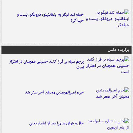
حمله تند فیگو به اینفانتینو: دروغگو، پَست‌ و
حیله‌گر!
برگزیده عکس
پرچم سیاه بر فراز گنبد حسینی همچنان در اهتزاز
است
حرم امیرالمومنین محیای آخر صفر شد
حال و هوای سامرا بعد از ایام اربعین