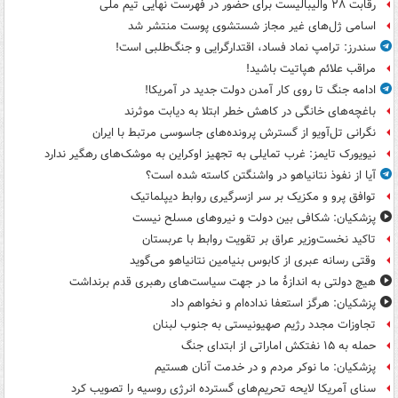
رقابت ۲۸ والیبالیست برای حضور در فهرست نهایی تیم ملی
اسامی ژل‌های غیر مجاز شستشوی پوست منتشر شد
سندرز: ترامپ نماد فساد، اقتدارگرایی و جنگ‌طلبی است!
مراقب علائم هپاتیت باشید!
ادامه جنگ تا روی کار آمدن دولت جدید در آمریکا!
باغچه‌های خانگی در کاهش خطر ابتلا به دیابت موثرند
نگرانی تل‌آویو از گسترش پرونده‌های جاسوسی مرتبط با ایران
نیویورک تایمز: غرب تمایلی به تجهیز اوکراین به موشک‌های رهگیر ندارد
آیا از نفوذ نتانیاهو در واشنگتن کاسته شده است؟
توافق پرو و مکزیک بر سر ازسرگیری روابط دیپلماتیک
پزشکیان: شکافی بین دولت و نیروهای مسلح نیست
تاکید نخست‌وزیر عراق بر تقویت روابط با عربستان
وقتی رسانه عبری از کابوس بنیامین نتانیاهو می‌گوید
هیچ دولتی به اندازۀ ما در جهت سیاست‌های رهبری قدم برنداشت
پزشکیان: هرگز استعفا نداده‌ام و نخواهم داد
تجاوزات مجدد رژیم صهیونیستی به جنوب لبنان
حمله به ۱۵ نفتکش‌ اماراتی از ابتدای جنگ
پزشکیان: ما نوکر مردم و در خدمت آنان هستیم
سنای آمریکا لایحه تحریم‌های گسترده انرژی روسیه را تصویب کرد