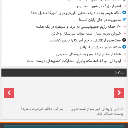
انفجار بزرگ در شهر المخا یمن
تنگه هرمز به نماد یک تحقیر تاریخی برای آمریکا تبدیل شد!
ماموریت در حال پایان است!
۲۰ حمله رژیم صهیونیستی به درعا و قنیطره در یک هفته
خیزش مردم لبنان علیه دولت سازشکار و خائن
معترضان آرژانتینی پرچم آمریکا را پایین کشیدند
شکاف‌های عمیق در اسرائیل!
هشدار مقام ارشد یمن به عربستان سعودی
اردوغان: توافقنامه مکه پذیرای مشارکت کشورهای دوست است
سلامت
اسامی ژل‌های غیر مجاز شستشوی
مراقب علائم هپاتیت باشید!
با
پوست منتشر شد
به