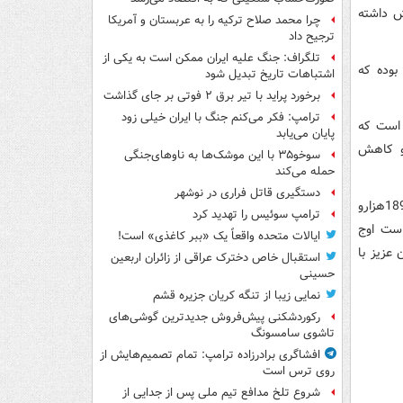
 به روز گذشته 3 درصد کاهش داشته
چرا محمد صلاح ترکیه را به عربستان و آمریکا
ترجیح داد
تلگراف: جنگ علیه ایران ممکن است به یکی از
 کيلومتر در ساعت بوده که
اشتباهات تاریخ تبدیل شود
برخورد پراید با تیر برق ۲ فوتی بر جای گذاشت
ترامپ: فکر می‌کنم جنگ با ایران خیلی زود
اهش پيدا کرده است که
پایان می‌یابد
و کاهش
سوخو۳۵ با این موشک‌ها به ناوهای‌جنگی
حمله می‌کند
دستگیری قاتل فراری در نوشهر
* ساعت اوج ترافيک در روز جاري تا ساعت ارسال اين اطلاعيه بين ساعت 12 الي 13 با 189هزارو
ترامپ سوئیس را تهدید کرد
 ذکر است اوج
ایالات متحده واقعاً یک «ببر کاغذی» است!
که هموطنان عزيز با
استقبال خاص دخترک عراقی از زائران اربعین
حسینی
نمایی زیبا از تنگه کریان جزیره قشم
رکوردشکنی پیش‌فروش جدیدترین گوشی‌های
تاشوی سامسونگ
افشاگری برادرزاده ترامپ: تمام تصمیم‌هایش از
روی ترس است
شروع تلخ مدافع تیم ملی پس از جدایی از