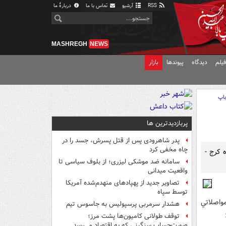
RSS
آرشیو
تماس با ما
دربارهٔ ما
MASHREGH
NEWS
یلم
دیدگاه
پیوندها
بازار
اپ
پربازدیدترین ها
پدر شاهرودی پس از قتل پسرش، جسد را در
چاه مخفی کرد
 گذشته، آزادراه کرج -
سامانه ضد موشکی لیزری؛ از بلوف سیاسی تا
واقعیت میدانی
تصاویر جدید از پهپادهای منهدم‌شده آمریکا
توسط سپاه
‌هاي هوشمند ترافيک شمار در 385 محور مواصلاتي
هشدار سرمربی پرسپولیس به جاسوس تیم
توقف طولانی کامیون‌ها پشت مرز؛
صورت‌حساب سنگینی که به اقتصاد می‌رسد