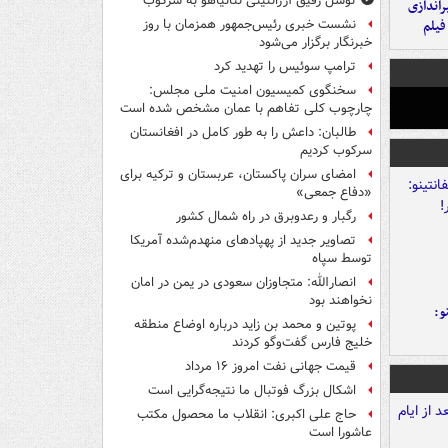
توسل رفیق آرژانتینی نتانیاهو به سرکوب
یراندازی
فیلم
نشست خبری رئیس‌جمهور همزمان با روز
خبرنگار برگزار می‌شود
ترامپ سوئیس را تهدید کرد
سخنگوی کمیسیون امنیت ملی مجلس:
چارچوب کلی تفاهم با عمان مشخص شده است
طالبان: داعش را به طور کامل در افغانستان
سرکوب کردیم
امضای سران پاکستان، عربستان و ترکیه برای
«دفاع جمعی»
رگبار و رعدوبرق در راه شمال کشور
تصاویر جدید از پهپادهای منهدم‌شده آمریکا
توسط سپاه
انصارالله: متجاوزان سعودی در یمن در امان
نخواهند بود
و:
پوتین و محمد بن زاید درباره اوضاع منطقه
خلیج فارس گفت‌وگو کردند
قیمت جهانی نفت امروز ۱۶ مرداد
اشکال بزرگ فوتبال ما نتیجه‌گرایی است
حاج علی اکبری: انقلاب ما محصول مکتب
عاشورا است