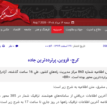
جمعه ۱۶ مرداد ۱۴۰۵ -
Aug 7 2026
ی
دفاع و امنیت
جهاد و مقاومت
حسینیه
فرهنگ و هنر
جامعه
اقتصاد
عکس و ف
35
تاریخ انتشار:
۲۸ اسفند ۱۳۸۹ - ۰۰:۵۴
۰ نظر
چ
کرج- قزوين، پرترددترين جاده
بر اساس اطلاعيه شماره 860 مرکز مديريت راه‌هاي کشور، طي 16 ساعت
ترددترين محور بوده است. <BR>
 مشرق، متن اطلاعيه به شرح زير است:
براساس آخرين اطلاعات دريافتي از سامانه
 آخرين اطلاعات ترافيک راهها در روز جاري تا ساعت 17 به شرح زير است: