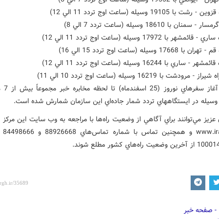
ضمناً از آغاز
عزيز مي‌توانند براي آگاهي از وضعيت راه‌ها با مراجعه به وب سايت اين مرکز 
ran141.ir