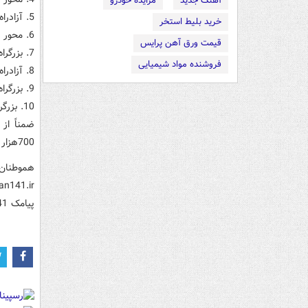
آهنگ جدید
مزایده خودرو
5. آزادراه قزوين - رشت با 19105 وسيله (ساعت اوج تردد 11 الي 12)
خرید بلیط استخر
6. محور گرمسار - سمنان با 18610 وسيله (ساعت تردد 7 الي 8)
قیمت ورق آهن پرایس
7. بزرگراه ساري - قائمشهر با 17972 وسيله (ساعت اوج تردد 11 الي 12)
فروشنده مواد شیمیایی
8. آزادراه قم - تهران با 17668 وسيله (ساعت اوج تردد 15 الي 16)
9. بزرگراه قائمشهر - ساري با 16244 وسيله (ساعت اوج تردد 11 الي 12)
10. بزرگراه شيراز - مرودشت با 16219 وسيله (ساعت اوج تردد 10 الي 11)
700هزار وسيله در ايستگاههاي تردد شمار جاده‌اي اين سازمان شمارش شده است.
هموطنان 
پيامک 1000141 از آخرين وضعيت راه‌هاي کشور مطلع شوند.