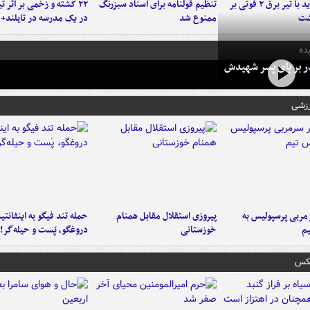
برخورد پراید با تیر برق ۲ فوتی بر
تنظیم قولنامه برای اسناد سبزرنگ
۲۲ کشته و زخمی بر اثر ت
شت
ممنوع شد
در یک مدرسه در تایلند+ 
ده
در بر پای پسر شهیدش
رزشی
ربی پرسپولیس به
پیروزی استقلال مقابل همنام
حمله تند فیگو به اینفانتین
م
خوزستانی
دروغگو، پَست‌ و حیله‌گر!
عکس