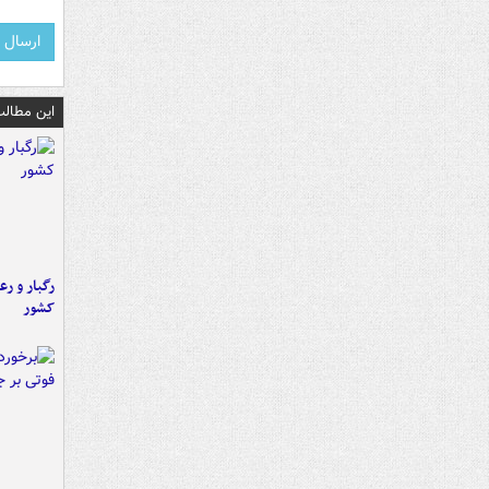
این مطالب
رگبار و رع
کشور