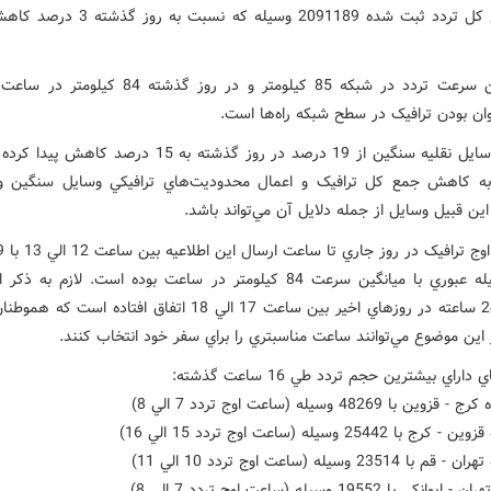
* مجموع کل تردد ثبت شده 2091189 وسيله که نسبت
* ميانگين سرعت تردد در شبکه 85 کيلومتر و در روز گذشته 84
وان بودن ترافيک در سطح شبکه راه‌ها است.
* سهم وسايل نقليه سنگين از 19 درصد در روز گذشته به 15 درصد ک
 به کاهش جمع کل ترافيک و اعمال محدوديت‌هاي ترافيکي وسايل سنگين 
ن قبيل وسايل از جمله دلايل آن مي‌تواند باشد.
999 وسيله عبوري با ميانگين سرعت 84 کيلومتر در ساعت بوده است. لازم به
ترافيک 24 ساعته در روزهاي اخير بين ساعت 17 الي 18 اتفاق افتاده است 
 اين موضوع مي‌توانند ساعت مناسبتري را براي سفر خود انتخاب کنند.
اراي بيشترين حجم تردد طي 16 ساعت گذشته: