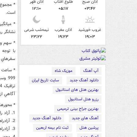
اذان صبح
طلوع آفتاب
اذان ظهر
۱۲:۱۰
۰۵:۱۷
۰۳:۴۲
است.
غروب خورشید
اذان مغرب
نیمه‌شب شرعی
نشانگر ر
۲۳:۲۲
۱۹:۲۳
۱۹:۰۳
با توجه
سفرهاي اي
آپ آهنگ
موزیک شاه
دانلود آهنگ جدید
سایت تاریخ ایران
بهترین هتل های استانبول
آگاهي از
رزرو هتل استانبول
* محورهاي د
بهترین جراح بینی ترمیمی
1. آزاد راه کرج - قزوين با 48269 وسيله (ساعت اوج تردد 7 الي 8)
آهنگ های جدید
دانلود آهنگ جدید
2. آزادراه قزوين - کرج با 25442 وسيله (ساعت اوج تردد 15 الي 16)
پرشین هتل
ثبت نام بیمه اربعین
3. آزادراه تهران - قم با 23514 وسيله (ساعت اوج تردد 10 الي 11)
4. محور تهران - ايوانکي با 19552 وسيله (ساعت اوج تردد 7 الي 8)