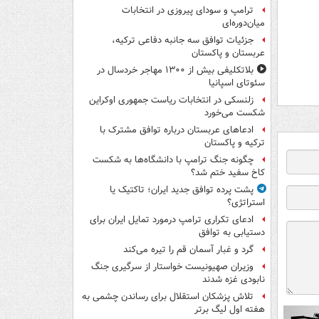
ترامپ و سودای پیروزی در انتخابات
میان‌دوره‌ای
جزئیات توافق سه جانبه دفاعی ترکیه،
عربستان و پاکستان
بلاتکلیفی بیش از ۱۳۰۰ مهاجر خردسال در
سئوتای اسپانیا
زلنسکی در انتخابات ریاست جمهوری اوکراین
شکست می‌خورد
ادعاهای عربستان درباره توافق مشترک با
ترکیه و پاکستان
چگونه جنگ ترامپ با دانشگاه‌ها به شکست
کاخ سفید ختم شد؟
پشت پرده توافق جدید ایران؛ تاکتیک یا
استراتژی؟
ادعای تکراری ترامپ درمورد تمایل ایران برای
دستیابی به توافق
گرد و غبار آسمان قم را تیره می‌کند
وزیران صهیونیست خواستار از سرگیری جنگ
نابودی غزه شدند
تلاش پزشکان استقلال برای رساندن چشمی به
هفته اول لیگ برتر