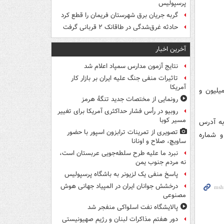
پرسپولیس
گربه جریان برق شهرستان فریمان را قطع کرد
حادثه غرق‌شدگی در طاقانک ۲ قربانی گرفت
آخرین اخبار
نتایج آزمون مدارس سمپاد اعلام شد
تاثیرات منفی جنگ علیه ایران بر بازار کار
آمریکا
 سفرهاي نوروز (25 اسفندماه) تا لحظه مخابره خبر مجموعاً بيش از 7 ميليون و
رونمایی از مختصات جدید تنگۀ هرمز
روبیو در رأس فشار حداکثری آمریکا برای تغییر
مسیر کوبا
به آدرس
تصویری از تمرینات ترابزون اسپور با حضور
www.i و همچنين تماس با شماره تماس‌هاي 88926668 و 84498666 و شماره
ساویچ، صلاح و اونانا
نبرد ما علیه طرح سلطه‌جویی عربستان است،
نه مردم جنوب یمن
پاسخ منفی یک لزیونر به باشگاه پرسپولیس
درخشش جوانان ایران در المپیاد جهانی هوش
مصنوعی
پالایشگاه نفت اسلواکی منفجر شد
دور هفتم مذاکرات لبنان و رژیم صهیونیستی