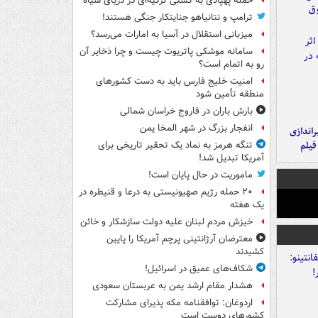
حمله پهپادی به کشتی ترکیه‌ای در دریای سیاه
وق
ترامپ و نتانیاهو جنایتکار جنگی هستند!
میزبانی استقلال در آسیا به امارات می‌رسد؟
سامانه موشکی پاتریوت چیست و چرا ذخایر آن
رو به اتمام است؟
امنیت خلیج فارس باید به دست کشورهای
منطقه تأمین شود
بارش باران در فاروج خراسان شمالی
انفجار بزرگ در شهر المخا یمن
یراندازی
فیلم
تنگه هرمز به نماد یک تحقیر تاریخی برای
آمریکا تبدیل شد!
ماموریت در حال پایان است!
۲۰ حمله رژیم صهیونیستی به درعا و قنیطره در
یک هفته
خیزش مردم لبنان علیه دولت سازشکار و خائن
معترضان آرژانتینی پرچم آمریکا را پایین
کشیدند
شکاف‌های عمیق در اسرائیل!
هشدار مقام ارشد یمن به عربستان سعودی
اردوغان: توافقنامه مکه پذیرای مشارکت
کشورهای دوست است