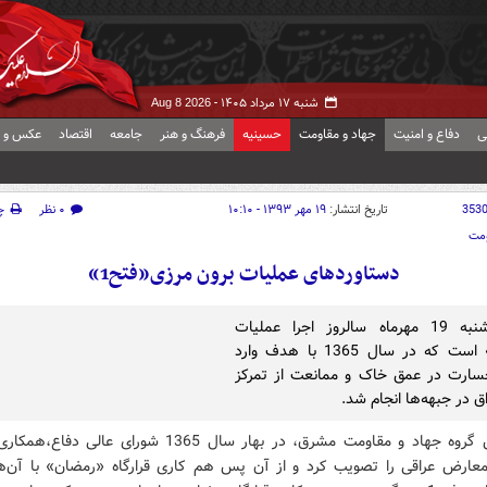
شنبه ۱۷ مرداد ۱۴۰۵ -
Aug 8 2026
ی
دفاع و امنیت
جهاد و مقاومت
حسینیه
فرهنگ و هنر
جامعه
اقتصاد
عکس و ف
353
تاریخ انتشار:
۱۹ مهر ۱۳۹۳ - ۱۰:۱۰
۰ نظر
چ
ومت
دستاوردهای عملیات برون مرزی«فتح1»
امروز شنبه 19 مهرماه سالروز اجرا عملیات
«فتح1» است که در سال 1365 با هدف وارد
سارت در عمق خاک و ممانعت از تمرکز
ق در جبهه‌ها انجام شد.
به گزارش گروه جهاد و مقاومت مشرق، در بهار سال 1365 شورای عالی
عارض عراقی را تصویب کرد و از آن پس هم کاری قرارگاه «رمضان» با آن‌ه