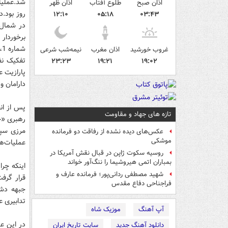
اذان صبح
طلوع آفتاب
اذان ظهر
۱۲:۱۰
۰۵:۱۸
۰۳:۴۳
در شمال 
برخوردار
ش
غروب خورشید
اذان مغرب
نیمه‌شب شرعی
تفکیک نف
۲۳:۲۳
۱۹:۲۱
۱۹:۰۲
پارازیت ع
دارامان و
پس از انج
تازه های جهاد و مقاومت
رهبری‌ «جل
مرزی‌ سپا
عکس‌های دیده نشده از رفاقت دو فرمانده‌
موشکی
عملیات‌ها
روسیه سکوت ژاپن در قبال نقش آمریکا در
بمباران اتمی هیروشیما را ننگ‌آور خواند
اینکه چر
شهید مصطفی ردانی‌پور؛ فرمانده عارف و
فراجناحی دفاع مقدس
جبهه‌ دشم
تدابیری‌ ع
آپ آهنگ
موزیک شاه
در این‌ ع
دانلود آهنگ جدید
سایت تاریخ ایران