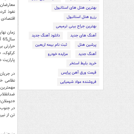
معارضان‌ ع
بهترین هتل های استانبول
نفوذ کرده‌
رزرو هتل استانبول
اقتصادی‌ 
بهترین جراح بینی ترمیمی
آهنگ های جدید
دانلود آهنگ جدید
سا
پرشین هتل
ثبت نام بیمه اربعین
حرارتی‌ ب
کرکوک، «ج
آهنگ جدید
مزایده خودرو
پارازیت‌ 
خرید بلیط استخر
قیمت ورق آهن پرایس
در جریان‌ 
نظامی‌ خس
فروشنده مواد شیمیایی
مهمترین‌ 
ضدانقلاب‌
«دوملان» 
در جنوب‌ 
تن‌ از نیر
منبع: ایس