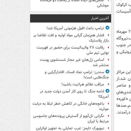
عکس‌های دیده نشده از رفاقت دو فرمانده‌
ب‌ کرکوک‌
موشکی
 تأسیسات‌
آخرین اخبار
ترامپ باعث افول هژمونی آمریکا شد!
زمان‌ نهایی‌ عملیات‌ که‌ باید ضربه‌ اصلی‌ به‌ دشمن‌ وارد می‌شد، با رمز «یازینب(س) در روز19 مهرماه‌
فشار هم‌زمان گرانی مواد اولیه و افت تقاضا بر
،نیروگاه‌
بازار پلاستیک
در جنوب‌
رقابت ۲۸ والیبالیست برای حضور در فهرست
ونیکی‌ و
نهایی تیم ملی
اسامی ژل‌های غیر مجاز شستشوی پوست
منتشر شد
ین‌ مراکز
سندرز: ترامپ نماد فساد، اقتدارگرایی و
جنگ‌طلبی است!
ن‌ شد.از
مراقب علائم هپاتیت باشید!
 و عناصر
ادامه جنگ تا روی کار آمدن دولت جدید در
ندی‌های‌
آمریکا!
‌ «کوره»
باغچه‌های خانگی در کاهش خطر ابتلا به دیابت
هدم،صدها
موثرند
 درآمدند.
نگرانی تل‌آویو از گسترش پرونده‌های جاسوسی
مرتبط با ایران
نیویورک تایمز: غرب تمایلی به تجهیز اوکراین