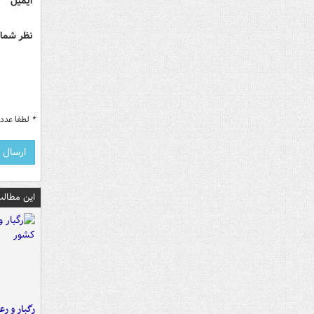
ایمیل
نظر شما 
*
لطفا عدد م
این مطالب
رگبار و رع