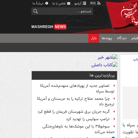
RSS
آرشیو
تماس با ما
دربارهٔ ما
MASHREGH
NEWS
یلم
دیدگاه
پیوندها
بازار
اپ
پربازدیدترین ها
تصاویر جدید از پهپادهای منهدم‌شده آمریکا
توسط سپاه
چرا محمد صلاح ترکیه را به عربستان و آمریکا
ترجیح داد
گربه جریان برق شهرستان فریمان را قطع کرد
ترامپ سوئیس را تهدید کرد
 دفاع،همکاری سپاه با
سوخو۳۵ با این موشک‌ها به ناوهای‌جنگی
ا تقویت
حمله می‌کند