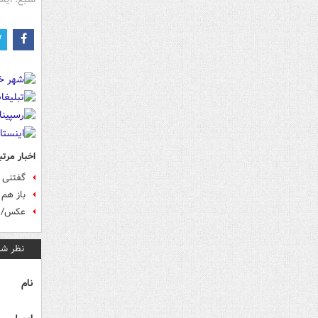
اخبار مرتب
گفتنی ه
باز هم
عکس/ ا
نظر شم
نام