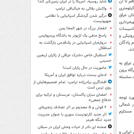
اقم تا آن
شاید روسیه، آمریکا را در ایران زمین‌گیر کند!
 این عملیات که سپاه آن را طراحی و اجرا کرد،دو یگان تکاور سپاه به عمق 150 کیلومتری
واکنش بقائی به خیالبافی ترامپ
ان عراق
درگیر شدن گردشگر اسپانیایی با نظامی
صهیونیست
‌برداری
م تاسیسات
انفجار بزرگ در شهر المخا یمن
ونیکی و
پاسخ منفی یک لژیونر به باشگاه پرسپولیس
م پادگان
دروازه‌بان اسپانیایی در یک‌قدمی بازگشت به
استقلال
ند.
استقبال خاص دخترک عراقی از زائران اربعین
حسینی
عراق به‌
ماموریت در حال پایان است!
اه‌ برون‌
ادعای بسنت درباره توافق ایران و آمریکا
د،سلسله‌
افشاگری برادرزاده ترامپ: تمام تصمیم‌هایش از
روی ترس است
امضای سران پاکستان، عربستان و ترکیه برای
رد توجه
«دفاع جمعی»
راق، در محور شمالی‌
۶ فوتی و ۵ مصدوم بر اثر تصادف زنجیره‌ای
 مستلزم‌
اثر جدید کارتونیست سوری با عنوان مدیریت
جدید تنگه هرمز
صحنه ای نادر از حیات وحش ایران در سبلان
یرانی‌ و