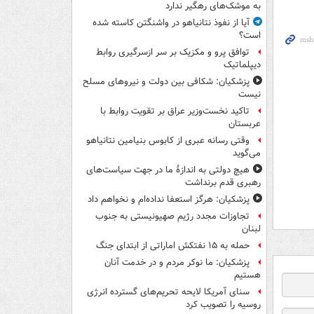
به موشک‌های رهگیر ندارد
آیا از نفوذ نتانیاهو در واشنگتن کاسته شده
است؟
توافق پرو و مکزیک بر سر ازسرگیری روابط
دیپلماتیک
پزشکیان: شکافی بین دولت و نیروهای مسلح
نیست
تاکید نخست‌وزیر عراق بر تقویت روابط با
عربستان
وقتی رسانه عبری از کابوس بنیامین نتانیاهو
می‌گوید
هیچ دولتی به اندازۀ ما در جهت سیاست‌های
رهبری قدم برنداشت
پزشکیان: هرگز استعفا نداده‌ام و نخواهم داد
تجاوزات مجدد رژیم صهیونیستی به جنوب
لبنان
حمله به ۱۵ نفتکش‌ اماراتی از ابتدای جنگ
پزشکیان: ما نوکر مردم و در خدمت آنان
هستیم
سنای آمریکا لایحه تحریم‌های گسترده انرژی
روسیه را تصویب کرد