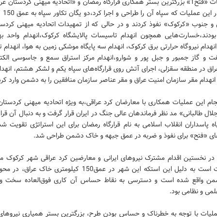
شد.عملیات «فتح1» بزرگترین بستر همکاری قرارگاه رمضان و «اتحادیه میهنی کردستان عر
روز بود.در
و جنوب «کرکوک» نفوذ کردند و در حالی که از تمهیدات اتحادیه میهنی کردست
 بودند،خسارت‌هایی همچون انهدام تاسیسات پالایشگاه کرکوک،انهدام واحد بهره
ماره 1،انهدام نیروگاه حرارتی برق کرکوک، انهدام سه پایگاه موشکی زمین به هوا، انهدا
ت و گاز جمبور و جبل پور و شوارو،انهدام مرکز استراق سمع و جاسوسی الکتر
راق در منطقه سقزلی، اجرای آتش روی قرارگاه‌های سپاه یکم و لشکر هشتم، انهدا
 انهدام مقر سازمان امنیت عراق و مقر عناصر سازمان منافقین را به دشمن وارد کرد
ام این عملیات همکاری‌ با معارضان‌ کرد عراقی،به‌ ویژه‌ اتحادیه‌ میهنی‌ کردستان‌ 
ال‌ طالبانی» مد نظر فرماندهان‌ عالی‌ جنگ‌ در ایران‌ قرار گرفت‌ و به‌ دنبال‌ آن‌ قرارگ
ه‌ پاسداران‌ انقلاب‌ اسلامی‌ به‌ نام‌ قرارگاه‌ رمضان‌ برای این استراتژی‌ تقویت‌ ش
ی‌ «فتح» برای‌ نفوذ و ضربه‌ در عمق‌ جبهه‌ و خاک‌ دشمن‌ طراحی‌ شد.
ا در نخستین اقدام مشترک نیروهای ایرانی و معارضین کرد عراقی شهر کرکوک مو
قرار گرفت است به دلیل این استکه این شهر در عمق‌150 کیلومتری‌ خاک‌ ع
ن‌ واقع‌ شده‌ است‌ و دسترسی‌ به‌ نقاط‌ حساس‌ آن‌ کاری‌ فوق‌العاده‌ سخت‌ و
لمی‌ و نظامی‌ بود.
ملیات‌ با توجه‌ به‌ خطرناک‌ و حساس‌ بودن‌ طرح، بزرگترین‌ بستر همیاری‌ نیروهای‌ ا