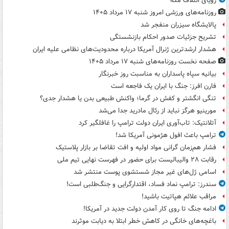
رویای ائتلاف مکه
روزنامه‌های ورزشی امروز ‌شنبه ۱۷ مرداد ۱۴۰۵
پالایشگاه سیزران منفجر شد
تشریح جزئیات صدور احکام بازنشستگی
هشدار ارشدترین ژنرال آمریکا درباره محدودیت‌های نظامی علیه ایران
صفحه نخست روزنامه‌های شنبه ۱۷ مرداد ۱۴۰۵
بیانیه سپاه پاسداران به مناسبت روز خبرنگار
فارن افرز: جنگ با ایران یک فاجعه است
تنگی انگشتر و کفش در گرما؛ واکنش طبیعی بدن یا هشدار جدی؟
مورینیو هرگز نباید از رئال مادرید جدا می‌شد
آتلانتیک: تاب‌آوری ایران دولت ترامپ را غافلگیر کرد
ترامپ باعث افول هژمونی آمریکا شد!
فشار هم‌زمان گرانی مواد اولیه و افت تقاضا بر بازار پلاستیک
رقابت ۲۸ والیبالیست برای حضور در فهرست نهایی تیم ملی
اسامی ژل‌های غیر مجاز شستشوی پوست منتشر شد
سندرز: ترامپ نماد فساد، اقتدارگرایی و جنگ‌طلبی است!
مراقب علائم هپاتیت باشید!
ادامه جنگ تا روی کار آمدن دولت جدید در آمریکا!
باغچه‌های خانگی در کاهش خطر ابتلا به دیابت موثرند