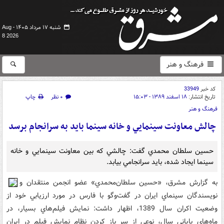
شنبه ۱۷ مرداد ۱۴۰۵ -
Aug
8 2026
فرهنگ و هنر
کد خبر
33949
تاریخ انتشار:
۱۸ اسفند ۱۳۸۹ - ۱۵:۰۳
۰ نظر
چاپ
فرهنگ و هنر
چالش معاونت سينمايي و خانه سينما بايد به سرانجام برسد
حسين سلطان محمدي گفت: چالشي که بين معاونت سينمايي و خانه
سينما ايجاد شده، بايد سرانجامي بيابد.
به گزارش مشرق، «حسين سلطان‌محمدي» عضو انجمن منتقدان و
نويسندگان سينماي ايران در گفت‌وگو با فارس در مورد ارزيابي خود از
وضعيت اکران سال 1389، اظهار داشت: نمايش فيلم‌هاي بسيار، در
ماه‌هاي پاياني سال، نوعي از سر باز کردن نظام نمايش فيلم در ايران