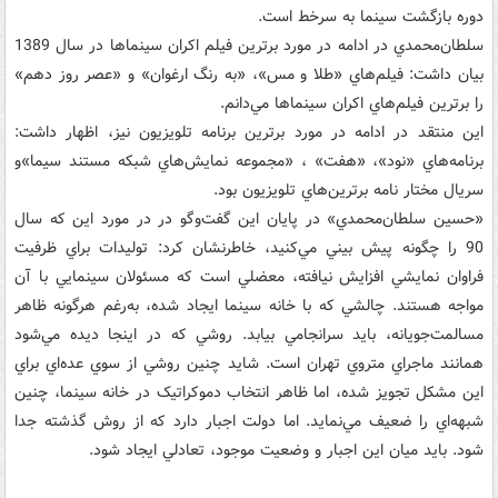
دوره بازگشت سينما به سرخط است.
سلطان‌محمدي در ادامه در مورد برترين فيلم اکران سينماها در سال 1389
بيان داشت: فيلم‌هاي «طلا و مس»، «به رنگ ارغوان» و «عصر روز دهم»
را برترين فيلم‌هاي اکران سينماها مي‌دانم.
اين منتقد در ادامه در مورد برترين برنامه تلويزيون نيز، اظهار داشت:
برنامه‌هاي «نود»، «هفت» ، «مجموعه نمايش‌هاي شبکه مستند سيما»و
سريال مختار نامه برترين‌هاي تلويزيون بود.
«حسين سلطان‌محمدي» در پايان اين گفت‌وگو در در مورد اين که سال
90 را چگونه پيش بيني مي‌کنيد، خاطرنشان کرد: توليدات براي ظرفيت
فراوان نمايشي افزايش نيافته، معضلي است که مسئولان سينمايي با آن
مواجه هستند. چالشي که با خانه سينما ايجاد شده، به‌رغم هرگونه ظاهر
مسالمت‌جويانه، بايد سرانجامي بيابد. روشي که در اينجا ديده مي‌شود
همانند ماجراي متروي تهران است. شايد چنين روشي از سوي عده‌اي براي
اين مشکل تجويز شده، اما ظاهر انتخاب دموکراتيک در خانه سينما، چنين
شبهه‌اي را ضعيف مي‌نمايد. اما دولت اجبار دارد که از روش گذشته جدا
شود. بايد ميان اين اجبار و وضعيت موجود، تعادلي ايجاد شود.