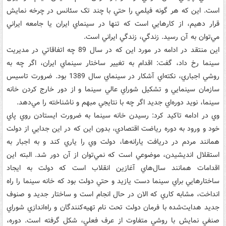
است. اين که هر گونه فيلمي را حتي با چند تک سئانس در چرخه نمايش
قرار دهيم، از کارهايي است که تنها در سينماي ايران يا جامعه ايراني
مي‌توان به آن رسيد. زندگي، زندگي ايراني است.
اين منتقد در ادامه در مورد اين که در سال 89 چه اتفاقاتي در مديريت
سينما رخ داد، گفت: اقدام به تغيير ساختار سينماي ايران، اگر چه به
روشي اجباري، نکته‌اي آشکار در سينماي سال 1389 بود. ضرورت تاسيس
سازمان سينمايي و تشکيل شوراي عالي سينما و از دور خارج کردن خانه
سينما، نويد دوره‌‌اي جديد اگر چه با نتايجي مبهم و ناشناخته را مي‌دهد.
وي در ادامه تاکيد کرد: رسيدن خانه سينما به ضرورت ايستادن روي پاي
خود و ورود به دوره رياضت اقتصادي، بدون اين که در اين جدايي از دولت
همانند مردم در دريافت يارانه‌ها، دولت وي را ياري کند و به اجبار به
استقلال انديشيدن، موضوعي است که نمي‌توان از آن دور شد. البته اين
اقدامات همانند سال‌هاي آغازين انقلاب است که دولت به ايجاد
ساختارهايي براي سينما دست يازيد و حتي دولت بود که خانه سينما را راه
انداخت، مشابه کاري که الان در حال انجام است و ساختار جديد و صنوف
جديد هدايت‌شده با فرمان دولت تحت نام تهيه‌کنندگان و راه‌اندازي شوراي
صنفي نمايش با روشي متفاوت از عرف فعلي، شکل گرفته است. دوره،