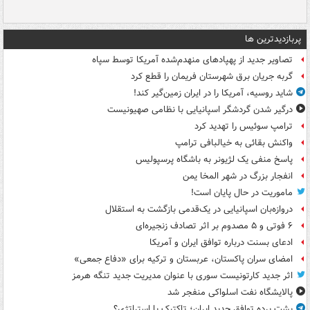
پربازدیدترین ها
تصاویر جدید از پهپادهای منهدم‌شده آمریکا توسط سپاه
گربه جریان برق شهرستان فریمان را قطع کرد
شاید روسیه، آمریکا را در ایران زمین‌گیر کند!
درگیر شدن گردشگر اسپانیایی با نظامی صهیونیست
ترامپ سوئیس را تهدید کرد
واکنش بقائی به خیالبافی ترامپ
پاسخ منفی یک لژیونر به باشگاه پرسپولیس
انفجار بزرگ در شهر المخا یمن
ماموریت در حال پایان است!
دروازه‌بان اسپانیایی در یک‌قدمی بازگشت به استقلال
۶ فوتی و ۵ مصدوم بر اثر تصادف زنجیره‌ای
ادعای بسنت درباره توافق ایران و آمریکا
امضای سران پاکستان، عربستان و ترکیه برای «دفاع جمعی»
اثر جدید کارتونیست سوری با عنوان مدیریت جدید تنگه هرمز
پالایشگاه نفت اسلواکی منفجر شد
پشت پرده توافق جدید ایران؛ تاکتیک یا استراتژی؟