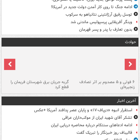
ادامه جنگ تا روی کار آمدن دولت جدید در آمریکا!
توسل رفیق آرژانتینی نتانیاهو به سرکوب
وینگر آفریقایی پرسپولیس ماندنی شد
بدون تعارف با پدر و پسر قهرمان
حوادث
۶ فوتی و ۵ مصدوم بر اثر تصادف
گربه جریان برق شهرستان فریمان را
رگ
زنجیره‌ای
قطع کرد
آخرین اخبار
استقرار انبوه «دی‌اف‑۱۷» و پایان عصر پدافند آمریکا +عکس
تشکر آقای شهید ایران از موکب‌داران عراقی
ادامه ادعاهای سنتکام درباره محاصره دریایی ایران
قالیباف روز خبرنگار را تبریک گفت