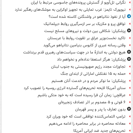
نگرانی تل‌آویو از گسترش پرونده‌های جاسوسی مرتبط با ایران
نیویورک تایمز: غرب تمایلی به تجهیز اوکراین به موشک‌های رهگیر ندارد
آیا از نفوذ نتانیاهو در واشنگتن کاسته شده است؟
توافق پرو و مکزیک بر سر ازسرگیری روابط دیپلماتیک
پزشکیان: شکافی بین دولت و نیروهای مسلح نیست
تاکید نخست‌وزیر عراق بر تقویت روابط با عربستان
وقتی رسانه عبری از کابوس بنیامین نتانیاهو می‌گوید
هیچ دولتی به اندازۀ ما در جهت سیاست‌های رهبری قدم برنداشت
پزشکیان: هرگز استعفا نداده‌ام و نخواهم داد
تجاوزات مجدد رژیم صهیونیستی به جنوب لبنان
حمله به ۱۵ نفتکش‌ اماراتی از ابتدای جنگ
پزشکیان: ما نوکر مردم و در خدمت آنان هستیم
سنای آمریکا لایحه تحریم‌های گسترده انرژی روسیه را تصویب کرد
عراقچی: زمان آن فرا رسیده است که به خود متکی باشیم
۶ فوتی و ۵ مصدوم بر اثر تصادف زنجیره‌ای
بدون تعارف با پدر و پسر قهرمان
ترامپ التماس‌کننده توافقی است که خود ویران کرد
معادله محاصره در برابر محاصره را ادامه می‌دهیم
تحریم‌های جدید ضد ایرانی آمریکا