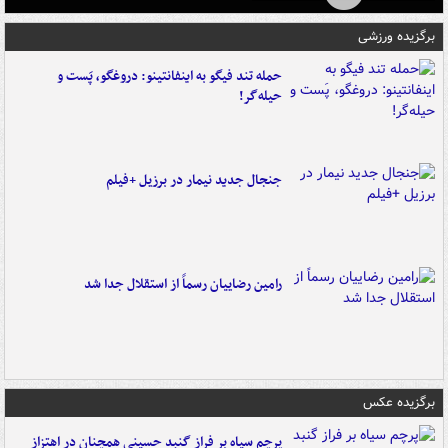
برگزیده ورزشی
حمله تند فیگو به اینفانتینو: دروغگو، پَست‌ و
حیله‌گر!
جنجال جدید نیمار در برزیل +فیلم
رامین رضاییان رسماً از استقلال جدا شد
برگزیده عکس
پرچم سیاه بر فراز گنبد حسینی همچنان در اهتزاز