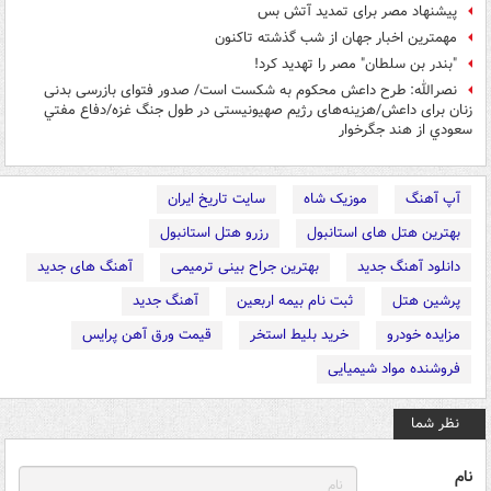
پیشنهاد مصر برای تمدید آتش بس
مهمترین اخبار جهان از شب گذشته تاکنون
"بندر بن سلطان" مصر را تهدید کرد!
نصرالله: طرح داعش محکوم به شکست است/ صدور فتوای بازرسی بدنی
زنان برای داعش/هزینه‌های رژیم صهیونیستی در طول جنگ غزه/دفاع مفتي
سعودي از هند جگرخوار
آپ آهنگ
موزیک شاه
سایت تاریخ ایران
بهترین هتل های استانبول
رزرو هتل استانبول
دانلود آهنگ جدید
بهترین جراح بینی ترمیمی
آهنگ های جدید
پرشین هتل
ثبت نام بیمه اربعین
آهنگ جدید
مزایده خودرو
خرید بلیط استخر
قیمت ورق آهن پرایس
فروشنده مواد شیمیایی
نظر شما
نام