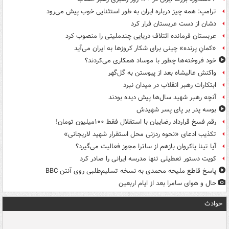
ترامپ: همه چیز درباره ایران به طور استثنایی خوب پیش می‌رود
دشان از دست عربستان فرار کرد
عربستان فرمانده ائتلاف دریایی چندملیتی را منصوب کرد
«کمانِ پرنده» چینی برای شکار کروزها به ایران می‌آید
خود فروخته‌ها چطور با موساد همکاری می‌کردند؟
واکنش عالیشاه بعد از پیوستن به گل‌گهر
ابتکارات رهبر انقلاب در میدان نبرد
آنچه رهبر شهید سال‌ها پیش دیده بودند
بوسه‌ پدر بر پای پسر شهیدش
رقم فسخ قرارداد رضاییان با استقلال فقط ۱۰۰میلیون تومان!
تکذیب ادعای «نحوه ردزنی محل استقرار شهید لاریجانی»
آیا تینا پاکروان بازهم از ساترا مجوز فعالیت می‌گیرد؟
کویت دستور تعطیلی تنها مدرسه ایرانی را صادر کرد
پاسخ قاطع ملیحه محمدی به نسخه تسلیم‌طلبی روی آنتن BBC
حال و هوای سامرا بعد از ایام اربعین
حوادث