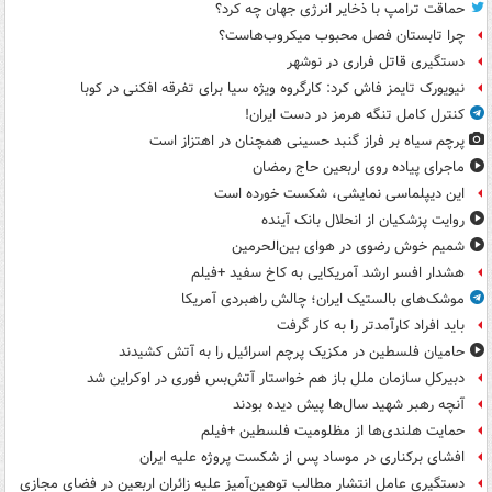
حماقت ترامپ با ذخایر انرژی جهان چه کرد؟
چرا تابستان فصل محبوب میکروب‌هاست؟
دستگیری قاتل فراری در نوشهر
نیویورک تایمز فاش کرد: کارگروه ویژه سیا برای تفرقه افکنی در کوبا
کنترل کامل تنگه هرمز در دست ایران!
پرچم سیاه بر فراز گنبد حسینی همچنان در اهتزاز است
ماجرای پیاده روی اربعین حاج رمضان
این دیپلماسی نمایشی، شکست خورده است
روایت پزشکیان از انحلال بانک آینده
شمیم خوش رضوی در هوای بین‌الحرمین
هشدار افسر ارشد آمریکایی به کاخ سفید +فیلم
موشک‌های بالستیک ایران؛ چالش راهبردی آمریکا
باید افراد کارآمدتر را به کار گرفت
حامیان فلسطین در مکزیک پرچم اسرائیل را به آتش کشیدند
دبیرکل سازمان ملل باز هم خواستار آتش‌بس فوری در اوکراین شد
آنچه رهبر شهید سال‌ها پیش دیده بودند
حمایت هلندی‌ها از مظلومیت فلسطین +فیلم
افشای برکناری در موساد پس از شکست پروژه علیه ایران
دستگیری عامل انتشار مطالب توهین‌آمیز علیه زائران اربعین در فضای مجازی