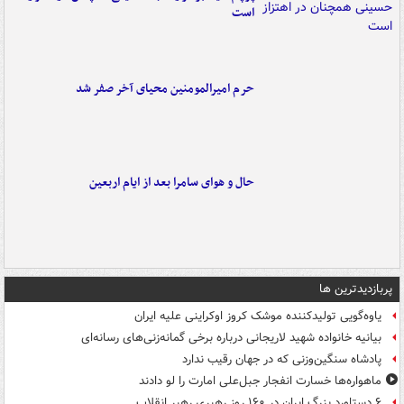
است
حرم امیرالمومنین محیای آخر صفر شد
حال و هوای سامرا بعد از ایام اربعین
پربازدیدترین ها
یاوه‌گویی تولیدکننده موشک کروز اوکراینی علیه ایران
بیانیه خانواده شهید لاریجانی درباره برخی گمانه‌زنی‌های رسانه‌ای
پادشاه سنگین‌وزنی که در جهان رقیب ندارد
ماهواره‌ها خسارت انفجار جبل‌علی امارت را لو دادند
۶ دستاورد بزرگ ایران در ۱۶۰ روز رهبری رهبر انقلاب