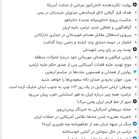
روایت تکان‌دهنده دانش‌آموز مینابی از جنایت آمریکا
هدف قرار گرفتن اتاق‌ فرماندهی مزدوران عربستان در یمن
شکست پروژه «خاورمیانه جدید» نتانیاهو
گزافه‌گویی و لفاظی جدید ترامپ علیه ایران
پیروزی استقلال مقابل همنام خوزستانی در دیداری تدارکاتی
انفجار در حومه دمشق چند کشته و زخمی برجا گذاشت
بوسه‌ پدر بر پای پسر شهیدش
رایزنی عراقچی و همتای موریتانی خود درباره تحولات منطقه
موج تهدید علیه قضات آمریکایی پس از صدور حکم علیه ترامپ
روایتی از همدلی و همسویی ملت‌ها در مراسم اربعین
یمن: جهان به‌زودی صدای ناله سعودی‌ها را خواهد شنید
یونیفل: ارتش اسرائیل در یک روز ۱۱۳ توپ به جنوب لبنان شلیک کرده است
ترامپ: همه چیز درباره ایران به طور استثنایی خوب پیش می‌رود
عبور از خط قرمز ایران یعنی مرگ!
حمله نیروهای اسرائیلی به خبرنگار پرس‌تی‌وی
«ضربه مغزی» شدن صدها نظامی آمریکایی در حملات ایران
جنگ در جبهه لبنان بعد از تفاهم‌نامه چه تغییری کرده؟
ترامپ در حال سوختن در آتشی خودساخته