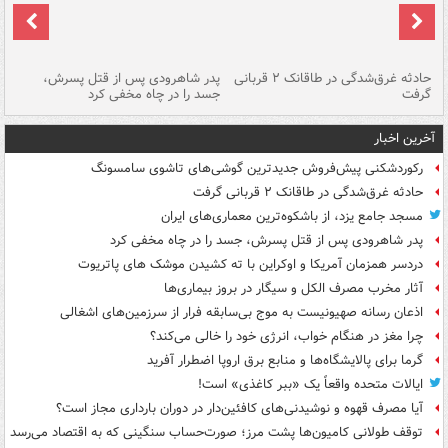
شته
حادثه غرق‌شدگی در طاقانک ۲ قربانی
پدر شاهرودی پس از قتل پسرش،
دس
گرفت
جسد را در چاه مخفی کرد
آخرین اخبار
رکوردشکنی پیش‌فروش جدیدترین گوشی‌های تاشوی سامسونگ
حادثه غرق‌شدگی در طاقانک ۲ قربانی گرفت
مسجد جامع یزد، از باشکوه‌ترین معماری‌های ایران
پدر شاهرودی پس از قتل پسرش، جسد را در چاه مخفی کرد
دردسر همزمان آمریکا و اوکراین با ته کشیدن موشک های پاتریوت
آثار مخرب مصرف الکل و سیگار در بروز بیماری‌ها
اذعان رسانه صهیونیست به موج بی‌سابقه فرار از سرزمین‌های اشغالی
چرا مغز در هنگام خواب، انرژی خود را خالی می‌کند؟
گرما برای پالایشگاه‌ها و منابع برق اروپا اضطرار آفرید
ایالات متحده واقعاً یک «ببر کاغذی» است!
آیا مصرف قهوه و نوشیدنی‌های کافئین‌دار در دوران بارداری مجاز است؟
توقف طولانی کامیون‌ها پشت مرز؛ صورت‌حساب سنگینی که به اقتصاد می‌رسد