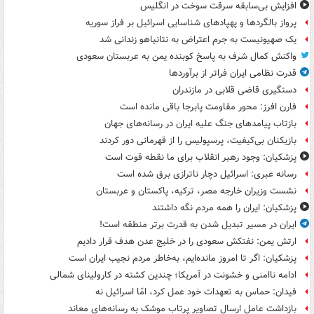
افزایش بی‌سابقه سرقت سوخت در انگلیس
پرواز بالگردها و پهپادهای شناسایی اسرائیل بر فراز سوریه
یک صهیونیست به جرم اعتراض به نتانیاهو زندانی شد
واکنش کمال شرف به پاسخ کوبنده یمن به عربستان سعودی
قدرت نظامی ایران فراتر از برآوردها
دستگیری قاضی قلابی در مازندران
فارن افرز: محور مقاومت پابرجا باقی مانده است
بازتاب پیامدهای جنگ علیه ایران در رسانه‌های جهان
بازیکنان بی‌کیفیت، پرسپولیس را از قهرمانی دور کردند
پزشکیان: وجود رهبر انقلاب برای ما نقطه قوت است
رسانه عبری: اسرائیل دچار ناترازی برق شده است
نشست وزیران خارجه مصر، ترکیه، پاکستان و عربستان
پزشکیان: ایران را همه مردم نگه داشتند
ایران در مسیر تبدیل شدن به قدرت برتر منطقه است!
ارتش یمن: نفتکش سعودی را در خلیج عدن هدف قرار دادیم
پزشکیان: اگر تا امروز مانده‌ایم، به‌خاطر مردم نجیب ایران است
ادامه ناامنی و خشونت در آمریکا؛ چندین کشته در کارولینای شمالی
فیدان: حماس به تعهدات خود عمل کرد، امّا اسرائیل نه
بازداشت عامل ارسال تصاویر پرتاب موشک به رسانه‌های معاند