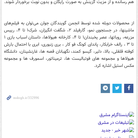
هم رسانده و از مزیت گزینش به صورت رایگان و بدون نوبت برخوردار شوند.
از محصولات دوبله شده توسط انجمن گویندگان جوان می‌توان به فیلم‌های
ماشینها، در جستجوی نمو، گارفیلد ۲، شگفت انگیزان، شرک۱ تا ۴، رییس
مزرعه، روباتها، عصر یخبندان۱ تا ۴، کارخانه هیولاها، داستان اسباب بازی ۱
تا ۳ ، رالف خرابکار، پاندای کونگ فو کار ، بری زنبوری، ابری با احتمال بارش
کوفته قلقلی، بالا، دلیر، گیسو کمند، نگهبانان قصه ها، غارنشینان، دانشگاه
هیولاها و مجموعه های فوتبالیست ها، ترمیناتور، اسمورف ها و مجموعه
مکس استیل اشاره کرد.