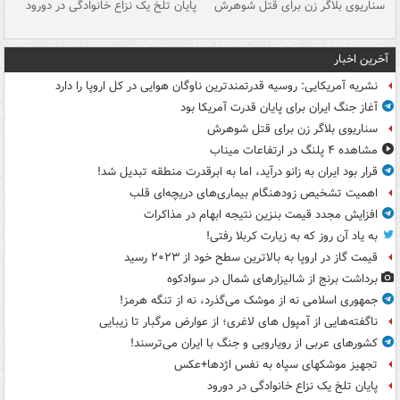
سناریوی بلاگر زن برای قتل شوهرش
پایان تلخ یک نزاع خانوادگی در دورود
و 
آخرین اخبار
نشریه آمریکایی: روسیه قدرتمندترین ناوگان هوایی در کل اروپا را دارد
آغاز جنگ ایران برای پایان قدرت آمریکا بود
سناریوی بلاگر زن برای قتل شوهرش
مشاهده ۴ پلنگ در ارتفاعات میناب
قرار بود ایران به زانو درآید، اما به ابرقدرت منطقه تبدیل شد!
اهمیت تشخیص زودهنگام بیماری‌های دریچه‌ای قلب
افزایش مجدد قیمت بنزین نتیجه ابهام در مذاکرات
به یاد آن روز که به زیارت کربلا رفتی!
قیمت گاز در اروپا به بالاترین سطح خود از ۲۰۲۳ رسید
برداشت برنج از شالیزارهای شمال در سوادکوه
جمهوری اسلامی نه از موشک می‌گذرد، نه از تنگه هرمز!
ناگفته‌هایی از آمپول های لاغری؛ از عوارض مرگبار تا زیبایی
کشورهای عربی از رویارویی و جنگ با ایران می‌ترسند!
تجهیز موشکهای سپاه به نفس اژدها+عکس
پایان تلخ یک نزاع خانوادگی در دورود