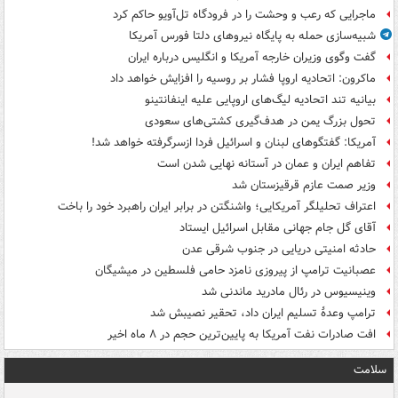
ماجرایی که رعب و وحشت را در فرودگاه تل‌آویو حاکم کرد
شبیه‌سازی حمله به پایگاه نیروهای دلتا فورس آمریکا
گفت وگوی وزیران خارجه آمریکا و انگلیس درباره ایران
ماکرون: اتحادیه اروپا فشار بر روسیه را افزایش خواهد داد
بیانیه تند اتحادیه لیگ‌های اروپایی علیه اینفانتینو
تحول بزرگ یمن در هدف‌گیری کشتی‌های سعودی
آمریکا: گفتگوهای لبنان و اسرائیل فردا ازسرگرفته خواهد شد!
تفاهم ایران و عمان در آستانه نهایی شدن است
وزیر صمت عازم قرقیزستان شد
اعتراف تحلیلگر آمریکایی؛ واشنگتن در برابر ایران راهبرد خود را باخت
آقای گل جام جهانی مقابل اسرائیل ایستاد
حادثه امنیتی دریایی در جنوب شرقی عدن
عصبانیت ترامپ از پیروزی نامزد حامی فلسطین در میشیگان
وینیسیوس در رئال مادرید ماندنی شد
ترامپ وعدۀ تسلیم ایران داد، تحقیر نصیبش شد
افت صادرات نفت آمریکا به پایین‌ترین حجم در ۸ ماه اخیر
سلامت