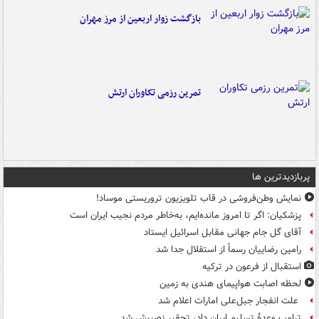
بازگشت زوار اربعین از مرز مهران
تمرین رزمی تکاوران ارتش
پربازدیدترین ها
نمایش وطن‌فروشی در قاب تلویزیون تروریستی موساد!
پزشکیان: اگر تا امروز مانده‌ایم، به‌خاطر مردم نجیب ایران است
آقای گل جام جهانی مقابل اسرائیل ایستاد
رامین رضاییان رسماً از استقلال جدا شد
استقبال از فرعون در ترکیه
لحظه اصابت هواپیمای هندی به زمین
علت انفجار جبل‌علی امارات اعلام شد
ترامپ وعدۀ تسلیم ایران داد، تحقیر نصیبش شد