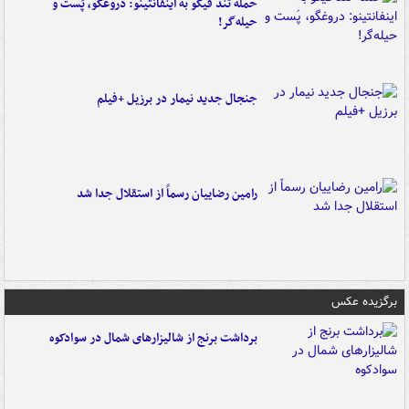
حمله تند فیگو به اینفانتینو: دروغگو، پَست‌ و
حیله‌گر!
جنجال جدید نیمار در برزیل +فیلم
رامین رضاییان رسماً از استقلال جدا شد
برگزیده عکس
برداشت برنج از شالیزارهای شمال در سوادکوه