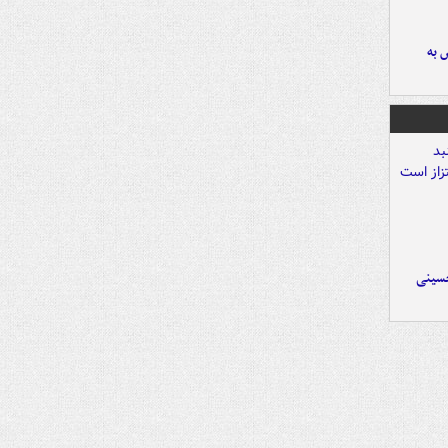
 به
حسینی