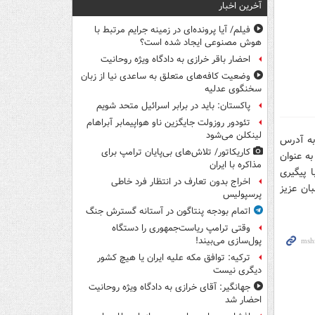
آخرین اخبار
فیلم/ آیا پرونده‌ای در زمینه جرایم مرتبط با
هوش مصنوعی ایجاد شده است؟
احضار باقر خرازی به دادگاه ویژه روحانیت
وضعیت کافه‌های متعلق به ساعدی نیا از زبان
سخنگوی عدلیه
پاکستان: باید در برابر اسرائیل متحد شویم
تئودور روزولت جایگزین ناو هواپیمابر آبراهام
لینکلن می‌شود
ه آدرس
کاریکاتور/ تلاش‌های بی‌پایان ترامپ برای
ه عنوان
مذاکره با ایران
 پیگیری
اخراج بدون تعارف در انتظار فرد خاطی
ان عزیز
پرسپولیس
اتمام بودجه پنتاگون در آستانه گسترش جنگ
وقتی ترامپ ریاست‌جمهوری را دستگاه
پول‌سازی می‌بیند!
ترکیه: توافق مکه علیه ایران یا هیچ کشور
دیگری نیست
جهانگیر: آقای خرازی به دادگاه ویژه روحانیت
احضار شد