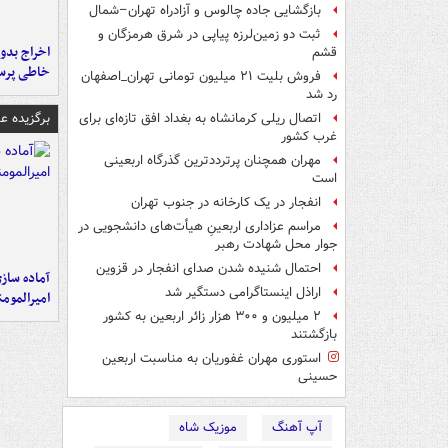
بازگشایی جاده چالوس و آزادراه تهران–شمال
ثبت دو زمین‌لرزه پیاپی در شرق هرمزگان و
اخراج بدون
قشم
خاطی پرس
فروش بلیت ۲۱ میلیون تومانی تهران_اصفهان
رد شد
برگزیده 
اتصال ریلی کرمانشاه به بغداد افق تازه‌ای برای
غرب کشور
مهران همچنان پرترددترین گذرگاه اربعینی
است
انفجار در یک کارخانه در جنوب تهران
مراسم عزاداری اربعینِ هیأت‌های دانشجویی در
جوار محل شهادت رهبر
احتمال شنیده شدن صدای انفجار در قزوین
آماده ساز
اراذل اینستاگرامی دستگیر شد
امیرالمومن
۲ میلیون و ۳۰۰ هزار زائر اربعین به کشور
بازگشتند
استوری مهران غفوریان به مناسبت اربعین
حسینی
آپ آهنگ
موزیک شاه