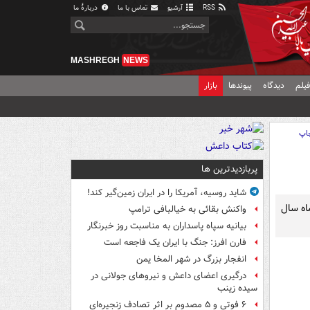
RSS
آرشیو
تماس با ما
دربارهٔ ما
MASHREGH
NEWS
یلم
دیدگاه
پیوندها
بازار
اپ
پربازدیدترین ها
شاید روسیه، آمریکا را در ایران زمین‌گیر کند!
اه سال
واکنش بقائی به خیالبافی ترامپ
بیانیه سپاه پاسداران به مناسبت روز خبرنگار
فارن افرز: جنگ با ایران یک فاجعه است
انفجار بزرگ در شهر المخا یمن
درگیری اعضای داعش و نیروهای جولانی در
سیده زینب
۶ فوتی و ۵ مصدوم بر اثر تصادف زنجیره‌ای