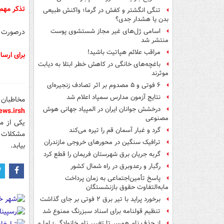
تذکر مهم
تنگی انگشتر و کفش در گرما؛ واکنش طبیعی
بدن یا هشدار جدی؟
درصورت ع
اسامی ژل‌های غیر مجاز شستشوی پوست
منتشر شد
مراقب علائم هپاتیت باشید!
برای ارس
باغچه‌های خانگی در کاهش خطر ابتلا به دیابت
موثرند
۶ فوتی و ۵ مصدوم بر اثر تصادف زنجیره‌ای
نتایج آزمون مدارس سمپاد اعلام شد
مخاطبان 
درخشش جوانان ایران در المپیاد جهانی هوش
ws.ir
sh
مصنوعی
یکی از م
گرد و غبار آسمان قم را تیره می‌کند
مشکلات ا
ترافیک سنگین در محورهای خروجی مازندران
بیابد.
گربه جریان برق شهرستان فریمان را قطع کرد
رگبار و رعدوبرق در راه شمال کشور
پاسخ تأمین‌اجتماعی به زمان پرداخت
مابه‌التفاوت حقوق بازنشستگان
برخورد پراید با تیر برق ۲ فوتی بر جای گذاشت
تنظیم قولنامه برای اسناد سبزرنگ ممنوع شد
از حذف نام همسر تا تغییر نام خانوادگی؛ اما و