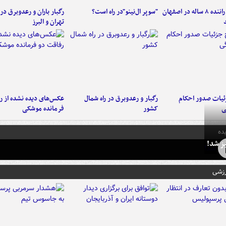
کامیون با راننده ۸ ساله در اصفهان
"سوپر ال‌نینو"در راه است؟
رگبار باران و رعدوبرق در 
تهران و البرز
ئیات صدور احکام
رگبار و رعدوبرق در راه شمال
عکس‌های دیده نشده از ر
ی
کشور
فرمانده‌ موشکی
ده
ز شد!
رزشی