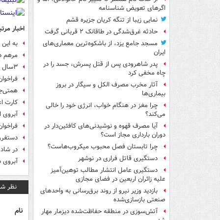
اگرهای تعویض شناسنامه
نمایی زیبا از تنگه کریان جزیره قشم
اخبار مرتب
حادثه غرق‌شدگی در طاقانک ۲ قربانی گرفت
به این
مسجد جامع یزد، از باشکوه‌ترین معماری‌های
ایران
مرهم دردهای
پدر شاهرودی پس از قتل پسرش، جسد را در
۳سال در انتظار جهیزیه
چاه مخفی کرد
فراخوان
آثار مخرب مصرف الکل و سیگار در بروز
همتی‌جا
بیماری‌ها
کارت اع
چرا مغز در هنگام خواب، انرژی خود را خالی
آبروی 
می‌کند؟
فراخوان
آیا مصرف قهوه و نوشیدنی‌های کافئین‌دار در
دوران بارداری مجاز است؟
دستفرو
چرا تابستان فصل محبوب میکروب‌هاست؟
در شادی نوروزی 
دستگیری قاتل فراری در نوشهر
آبروی 
دستگیری عامل انتشار مطالب توهین‌آمیز
علیه زائران اربعین در فضای مجازی
نظر شم
بازدید وزیر نیرو از روند برق‌رسانی به واحدهای
صنعتی بازسازی‌شده
نام
آتش‌سوزی در منطقه حفاظت‌شده دیزمار مهار