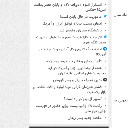
استقرار انبوه «دی‌اف‑۱۷» و پایان عصر پدافند
آمریکا +عکس
 ماه سال
ماموریت در حال پایان است!
ادعای بسنت درباره توافق ایران و آمریکا
پالایشگاه سیزران منفجر شد
اثر جدید کارتونیست سوری با عنوان مدیریت
جدید تنگه هرمز
ادامه جنگ تا روی کار آمدن دولت جدید در
آمریکا!
تأیید ربایش و قتل حمیدرضا رجب‌زاده
هشدار ارشدترین ژنرال آمریکا درباره
محدودیت‌های نظامی علیه ایران
بدون تعارف با پدر و پسر قهرمان
فشار هم‌زمان گرانی مواد اولیه و افت تقاضا بر
بازار پلاستیک
"سوپر ال‌نینو"در راه است؟
ندولی به
رقابت ۲۸ والیبالیست برای حضور در فهرست
نهایی تیم ملی
مقصد جدید پسر زیدان