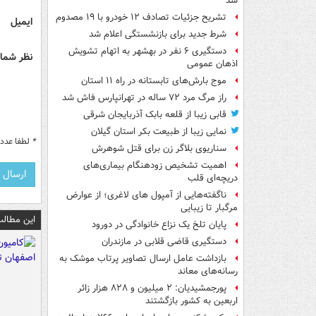
شد
تشریح جزئیات تصادف ۱۲ خودرو با ۱۹ مصدوم
ایمیل
شرط جدید برای بازنشستگی اعلام شد
دستگیری ۶ نفر در بهشهر به اتهام تشویش
نظر شما 
اذهان عمومی
موج بارش‌های تابستانه در راه ۱۱ استان
راز مرگ مرد ۷۲ ساله در تهرانپارس فاش شد
قابی زیبا از قلعه بابک آذربایجان شرقی
نمایی زیبا از طبیعت بکر استان گیلان
*
لطفا عدد م
سناریوی بلاگر زن برای قتل شوهرش
اهمیت تشخیص زودهنگام بیماری‌های
دریچه‌ای قلب
ناگفته‌هایی از آمپول های لاغری؛ از عوارض
مرگبار تا زیبایی
این مطالب
پایان تلخ یک نزاع خانوادگی در دورود
دستگیری قاضی قلابی در مازندران
بازداشت عامل ارسال تصاویر پرتاب موشک به
رسانه‌های معاند
پورجمشیدیان: ۲ میلیون و ۸۲۸ هزار زائر
اربعین به کشور بازگشتند