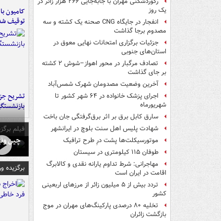
رکوردشکنی مهران با جابه‌جایی ۲۶۶ هزار زائر در
یک روز
توقیف شد
انفجار در جایگاه CNG صحنه یک کشته و سه
مصدوم برجا گذاشت
جزئیات برگزاری امتحانات نهایی معوق در
استان‌های جنوبی
تصادف مرگبار در محور اهواز–شوش ۲ کشته
بر جای گذاشت
آخرین وضعیت مصدومان شهرک شمس‌آباد
تشریح جز
اجرای پزشک خانواده در ۶۴ شهر کشور تا
شهریورماه
بازنشستگ
سارق کابل برق بر اثر برق‌گرفتگی جان باخت
فیلم برگزی
شهادت پلیس اهل سنت بلوچ در ایرانشهر
چین ونی
موتورسیکلت‌ها پشت درِ طرح ترافیک
طوفان ۱۱۵ کیلومتری در سیستان
مهاجرانی: شرط تداوم یارانه نقدی و کالابرگ
برگزیده و
اقامت در ایران است
تردد بیش از ۵ میلیون زائر از مرزهای اربعینی
کشور
تخلیه ۸۰ درصدی پارکینگ‌های مهران در موج
بازگشت زائران