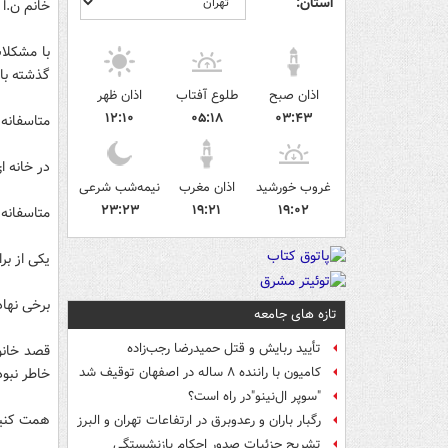
استان:
خانم ن.ا 
با مشکلات
گذشته با 
اذان صبح
طلوع آفتاب
اذان ظهر
۱۲:۱۰
۰۵:۱۸
۰۳:۴۳
متاسفانه 
در خانه ای ۲۸ متری در منطقه خاوران تهران با شرایطی فوق العاده سخت
غروب خورشید
اذان مغرب
نیمه‌شب شرعی
۲۳:۲۳
۱۹:۲۱
۱۹:۰۲
متاسفانه 
یکی از بر
برخی نها
تازه های جامعه
تأیید ربایش و قتل حمیدرضا رجب‌زاده
قصد خانوا
خاطر نبود
کامیون با راننده ۸ ساله در اصفهان توقیف شد
"سوپر ال‌نینو"در راه است؟
همت کنید 
رگبار باران و رعدوبرق در ارتفاعات تهران و البرز
تشریح جزئیات صدور احکام بازنشستگی