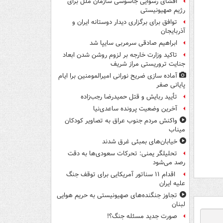
افشای رسوایی جاسوسی سازمان ملل برای
رژیم صهیونیستی
توافق برای برگزاری دیدار دوستانه ایران و
آذربایجان
ابراهیم صادقی سرمربی سایپا شد
تاکید وزارت خارجه بر لزوم روشن شدن ابعاد
جنایت تروریستی مراز شریف
آماده سازی ضریح نورانی امیرالمومنین برا ایام
پایانی صفر
تأیید ربایش و قتل حمیدرضا رجب‌زاده
آخرین وضعیت پرونده ساعدی‌نیا
واکنش مردم جنوب عراق به تصاویر کودکان
میناب
خیابان‌های بمبئی غرق شدند
تحلیلگر یمنی: تحرکات سعودی‌ها به دقت
رصد می‌شود
اقدام ۱۱ سناتور آمریکایی برای توقف جنگ
علیه ایران
تجاوز جنگنده‌های صهیونیستی به حریم هوایی
لبنان
صورت جدید مسئله جنگ؟!