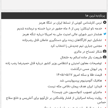
پربازدیدترین ها
ترس کارشناس کویتی از تسلط ایران بر تنگۀ هرمز
خدمه ناو لینکلن: پس از ۸ ماه حضور در دریا خسته و درمانده‌ شدیم
هشدار دبیر شورای عالی امنیت ملی به امریکا درباره تنگه هرمز
تشکیل تیم کارآگاهان زبده برای دستگیری عاملان قتل رجب‌زاده
مجتبی جباری تیم جدیدش را انتخاب کرد
شکار تمساح در مالزی
طبیعت بکر جاده اسالم به خلخال
توضیحات معاون امنیتی و انتظامی وزیر کشور درباره قتل حمیدرضا رجب زاده
پدر لیونل مسی درگذشت
قیمت طلا و سکه امروز ۱۴۰۵/۰۵/۱۷
هافبک آلومینیوم پرسپولیسی شد
فیدان: ایران هدف پیمان دفاعی مکه نیست
ماجرای تصویب کنوانسیون خزر چیست؟
روایت رسانه اسرائیلی از فشار واشنگتن بر تل‌آویو برای آتش‌بس و خلع سلاح
حماس