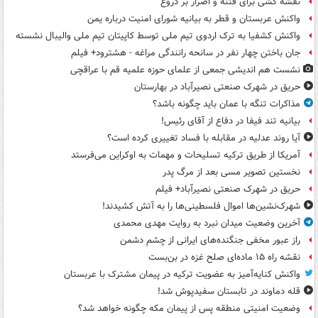
نقشه کشی برای فتنه و اصرار بر دروغ
واکنش عربستان و قطر به بیانیه شورای امنیت درباره یمن
واکنش کشفیا به ترک اردوی تیم ملی توسط کاپیتان تیم ملی والیبال نشسته
جان باختن چهار نفر در سانحه رانندگی مراغه - هشترود+ فیلم
نشست هم اندیشی جمعی از علمای حوزه علمیه قم با عراقچی
حریق در شهرک صنعتی نصیرآباد در بهارستان
مذاکرات تنگه با عمان باید چگونه باشد؟
بیانیه تند فیفا در دفاع از آقای رئیس!
آیا روند عدلیه در مقابله با فساد تغییری کرده است؟
آمریکا از طریق ترکیه تسلیحات و مهمات به اوکراین می‌فرستد
نخستین تصویر مسی بعد از مرگ پدر
حریق در شهرک صنعتی نصیرآباد+ فیلم
شهرک‌نشین‌ها اموال فلسطینی‌ها را به آتش کشیدند!
آخرین وضعیت میدان نبرد به روایت مهدی محمدی
راز عبور مخفی جنگنده‌های ایرانی از چشم دشمن
نقشه راه ۱۵ ماده‌ای صلح غزه در بن‌بست
واکنش کنایه‌آمیز به عضویت ترکیه در پیمان مشترک با عربستان
قله دماوند در تابستان سفیدپوش شد!
وضعیت امنیتی منطقه پس از پیمان مکه چگونه خواهد شد؟