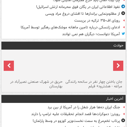
چرا بیت المال باید خرج مجرمان امنیتی شود؟
نفوذ اطلاعاتی ایران در یگان فوق محرمانه ارتش اسرائیل!
از مظلوم‌نمایی براندازها تا افشای دروغ مراد ویسی
رویای اف-۳۵ ترکیه در بن‌بست
ادعای زلنسکی درباره تامین ماهانه موشک‌های رهگیر توسط آمریکا
آمریکا نتوانست؛ دیگران هم نمی توانند
حوادث
جان باختن چهار نفر در سانحه رانندگی
حریق در شهرک صنعتی نصیرآباد در
حر
مراغه - هشترود+ فیلم
بهارستان
فی
آخرین اخبار
جنگ ایران ده‌ها هزار شغل را در آمریکا از بین برد
رویترز: دموکرات‌ها قصد انجام تحقیقات علیه ترامپ را دارند
پرتاب تخم‌مرغ به سمت نخست‌وزیر کوزوو در وسط پارلمان!