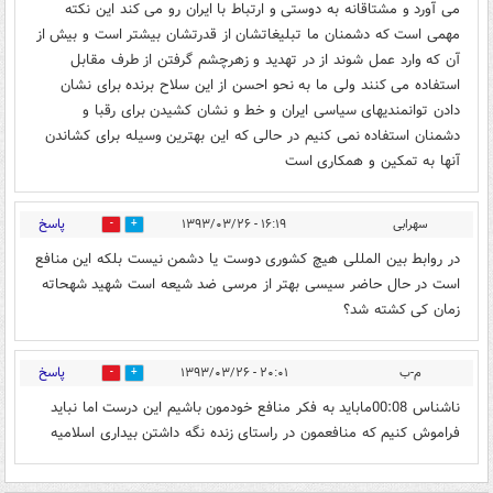
می آورد و مشتاقانه به دوستی و ارتباط با ایران رو می کند این نکته
مهمی است که دشمنان ما تبلیغاتشان از قدرتشان بیشتر است و بیش از
آن که وارد عمل شوند از در تهدید و زهرچشم گرفتن از طرف مقابل
استفاده می کنند ولی ما به نحو احسن از این سلاح برنده برای نشان
دادن توانمندیهای سیاسی ایران و خط و نشان کشیدن برای رقبا و
دشمنان استفاده نمی کنیم در حالی که این بهترین وسیله برای کشاندن
آنها به تمکین و همکاری است
پاسخ
سهرابی
۱۶:۱۹ - ۱۳۹۳/۰۳/۲۶
0
0
در روابط بین المللی هیچ کشوری دوست یا دشمن نیست بلکه این منافع
است در حال حاضر سیسی بهتر از مرسی ضد شیعه است شهید شهحاته
زمان کی کشته شد؟
پاسخ
م-ب
۲۰:۰۱ - ۱۳۹۳/۰۳/۲۶
0
0
ناشناس 00:08ماباید به فکر منافع خودمون باشیم این درست اما نباید
فراموش کنیم که منافعمون در راستای زنده نگه داشتن بیداری اسلامیه