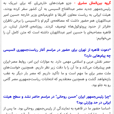
گروه بین‌الملل مشرق -
جزو هیئت‌های خارجی‌ای که برای تبریک به
رئیس‌جمهور جدید مصر عبدالفتاح السیسی به آن کشور سفر کرده بودند،
هیئت ایرانی به ریاست معاون آفریقا و خاورمیانه‌ی وزیر خارجه حسین امیر
عبداللهیان هم حضور داشت که مصافحه‌ی گرم او با السیسی را برخی ناظران
«فراتر از حدود پروتوکول‌ها» توصیف کردند. روزنامه‌ی الاخبار لبنان، در
قاهره مصاحبه‌ای با حسین امیر عبداللهیان داشته است که متن کامل آن را
می‌خوانیم:
*دعوت قاهره از تهران برای حضور در مراسم آغاز ریاست‌جمهوری السیسی
چه پیام‌هایی دارد؟
-مصر نقش عربی و اسلامی مهمی دارد. به موازات این امر، روابط مصر-ایران
هم پیشرفت می‌کند و ما آن را با دقت زیر نظر داریم. همچنین خواست‌های
ملت مصر برای ما مهم است و ما تأکید داریم که مصر بار دیگر به عقب
بازنخواهد گشت و همچنین معتقدیم که انتخابات ریاست‌جمهوری مصر گامی
رو به جلو بود.
*چرا رئیس‌جمهور ایران "حسن روحانی" در مراسم حاضر نشد و سطح هیئت
ایرانی در حد وزارتی بود؟
-اساسا حضور ما در قاهره به نمایندگی از رئیس‌جمهور روحانی بود. ما پس از