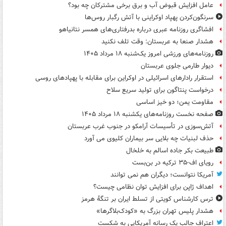
عامل افزایش قبوض آب و برق برخی مشترکان چه بود؟
سرنگون‌کردن پهپاد اوکراینی با آتش رگبار روس‌ها
افشاگری روزنامه عبری درباره بدرفتاری‌های همسر نتانیاهو
هشدار صنعا به عربستان: وقت تلف نکنید
روزنامه‌های ورزشی امروز یک‌شنبه ۱۸ مرداد ۱۴۰۵
دیوار طارمی جلوی عربستان
استقرار رادارهای اسرائیلی در اوکراین برای مقابله با پهپادهای روسی
درخواست پنتاگون برای تولید سریع سلاح
مقاومت یمن؛ دو خیز اساسی
صفحه نخست روزنامه‌های یکشنبه ۱۸ مرداد ۱۴۰۵
آتش‌سوزی در تأسیسات آرامکو در جنوب غرب عربستان
حذف لبنیات چه بلایی سر بیماران کلیوی می آورد
طبیعت بکر جاده اسالم به خلخال
رویای اف-۳۵ ترکیه در بن‌بست
آمریکا نتوانست؛ دیگران هم نمی توانند
اهداف ژاپن برای افزایش توان نظامی چیست؟
ترس کارشناس کویتی از تسلط ایران بر تنگۀ هرمز
هشدار پلیس تهران بزرگ به «کودک‌بلاگرها»
اعتراف جالب یک رسانه آمریکایی به شکست