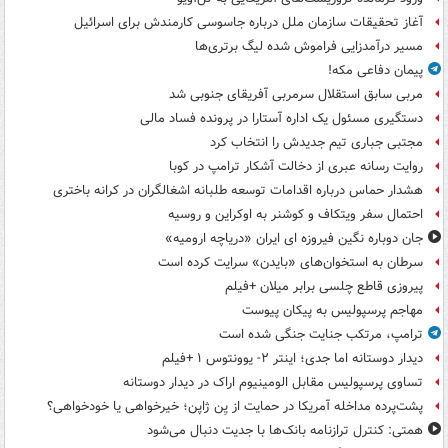
آغاز تحقیقات سازمان ملل درباره جاسوسی کارمندش برای اسرائیل
مسیر درآمدزایی فراموش شده لیگ برتری‌ها
پیمان دفاعی مکه!
مربی سابق استقلال سرمربی آفریقای جنوبی شد
دستگیری مسئول یک اداره آستارا در پرونده فساد مالی
مجتبی جباری تیم جدیدش را انتخاب کرد
روایت رسانه عبری از دخالت آشکار ترامپ در کوبا
هشدار حماس درباره اقدامات توسعه طلبانه اشغالگران در کرانه باختری
احتمال سفر ویتکاف و کوشنر به اوکراین و روسیه
جان دوباره نگین فیروزه ای ایران «دریاچه ارومیه»
سرطان به استخوان‌های «بایدن» سرایت کرده است
پیروزی قاطع چلسی برابر میلان +فیلم
مهاجم پرسپولیس به پیکان پیوست
ترامپ، مرتکب جنایت جنگی شده است
دیدار دوستانه اما جدی؛ اینتر ۲- یوونتوس ۱ +فیلم
تساوی پرسپولیس مقابل الومینیوم اراک در دیدار دوستانه
پشت‌پرده مداخله آمریکا در حمایت از یِن ژاپن؛ خیرخواهی یا خودخواهی؟
همتی: کنترل ترازنامه بانک‌ها با جدیت دنبال می‌شود