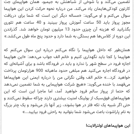
تضمین می‌کند و با شوخی از شباهتش به جیمبو، همان هواپیمای جت
کارتون کودکی‌هایمان یاد می‌کند. من درباره نحوه حرکت کردن این هواپیما
سوال می‌کنم و او می‌گوید: «مساله دیگر این است که شما برای دریافت
مجوز پرواز باید 50 ساعت آموزش پرواز ببینید و 40 ساعت هم تئوری
بگذرانید که هزینه آن چیزی حدود 13 میلیون تومان خواهد شد. گذراندن
این دوره از کلاس‌ها هم بستگی به شما دارد و حدود پنج ماه طول می‌کشد.»
همان‌طور که داخل هواپیما را نگاه می‌کنم درباره این سوال می‌کنم که
هواپیما را کجا باید نگهداری کنیم و خانم الف جواب می‌دهد: «این هواپیما
اجازه فرود در سطح شهر را ندارد و باید در فرودگاه باشد و برای آشیانه‌ای که
در فرودگاه اجاره می‌کنید هم مبلغی حدود ماهیانه 900 هزارتومان پرداخت
خواهید کرد...» خانم الف وقتی نگرانی من را درباره ایمنی این هواپیماها
می‌فهمد با خنده می‌گوید: «هیچ شرکت هواپیمایی به شما تضمین نمی‌دهد
که حتما از پرواز سالم فرود خواهید آمد، اما ماجرا این است که این
هواپیماهای فوق‌سبک از بوئینگ امنیت بیشتری دارند چراکه سقوط نمی‌کنند و
حتی اگر شبیه یک تکه فلز در هوا بشوند، زیر آنها باز می‌شود و یک چتر بزرگ
به نام پاراشوت باعث می‌شود شما بتوانید به راحتی فرود بیایید...»
این هواپیماهای اولترالایت!