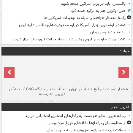
پاکستان: باید در برابر اسرائیل متحد شویم
حتی اوکراین هم به ترکیه حمله کرد
پاسخ معنادار هوافضای سپاه به تهدیدات آمریکایی‌ها
هشدار ارشدترین ژنرال آمریکا درباره محدودیت‌های نظامی علیه ایران
مقصد جدید پسر زیدان
تاکید وزارت خارجه بر لزوم روشن شدن ابعاد جنایت تروریستی مزار شریف
حوادث
ای
هشدار نسبت به وفوع تندباد در تهران
لحظه انفجار جایگاه CNG "صحنه" در
دس
دوربین مداربسته
ات
آخرین اخبار
رسانه عبری: نتانیاهو دست به رفتارهای انتحاری انتخاباتی می‌زند
از مظلوم‌نمایی براندازها تا افشای دروغ مراد ویسی
حملات توپخانه‌ای رژیم صهیونیستی به جنوب لبنان