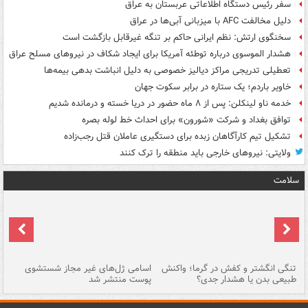
سفر رئیس دستگاه اطلاعاتی عربستان به عراق
دلیل مخالفت AFC با میزبانی آبی‌ها در عراق
سخنگوی ارتش: نظم ایرانی حاکم بر تنگه غیرقابل بازگشت است
هشدار الموسوی درباره توطئه آمریکا برای ایجاد شکاف در نیروهای مسلح عراق
تعطیلی تدریجی مراکز دیالیز خصوصی به دلیل انباشت بدهی بیمه‌ها
خاویر باردم؛ یک ستاره در برابر سکوت جهان
خدمه ناو لینکلن: پس از ۸ ماه حضور در دریا خسته و درمانده‌ شدیم
توافق بغداد و شرکت «شورون» برای احداث خط لوله بصره
تشکیل تیم کارآگاهان زبده برای دستگیری عاملان قتل رجب‌زاده
ولایتی: نیروهای خارجی باید منطقه را ترک کنند
سلامت
تنگی انگشتر و کفش در گرما؛ واکنش
اسامی ژل‌های غیر مجاز شستشوی
مر
طبیعی بدن یا هشدار جدی؟
پوست منتشر شد