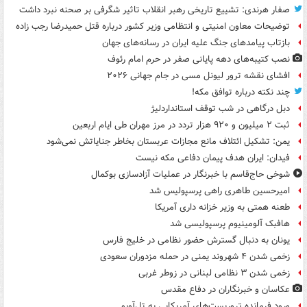
صفار هرندی: تشییع تاریخی رهبر انقلاب تاثیر شگرفی بر صحنه نبرد داشت
توضیحات معاون امنیتی و انتظامی وزیر کشور درباره قتل حمیدرضا رجب زاده
بازتاب پیامدهای جنگ علیه ایران در رسانه‌های جهان
نصب کتیبه‌های دهه پایانی صفر در حرم امام رئوف
افشای نقشه ترور لیونل مسی در جام جهانی ۲۰۲۶
چند نکته درباره توافق مکه!
دبل درگاهی در شب توقف استانداردلیژ
ثبت ۲ میلیون و ۹۲۰ هزار تردد در مرز مهران طی ایام اربعین
یمن: تشکیل ائتلاف مانع مجازات عربستان بخاطر جنایاتش نمی‌شود
فیدان: ایران هدف پیمان دفاعی مکه نیست
شوخی حاج‌قاسم با خبرنگار در عملیات آزادسازی بوکمال
امیرحسین طاهری راهی پرسپولیس شد
طعنه همتی به وزیر خزانه داری آمریکا
هافبک آلومینیوم پرسپولیسی شد
یونان به دنبال گسترش حضور نظامی در خلیج فارس
زخمی شدن ۴ شهروند یمنی در حمله مزدوران سعودی
زخمی شدن ۳ نظامی لبنانی در زوطر غربی
عکاسان و خبرنگاران در دفاع مقدس
ورود فرمانده تروریست‌های آمریکایی به تل‌آویو