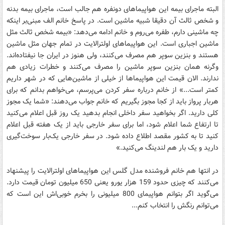
البته ماجرای بیمه این هواپیماهای دونفره هم جالب است، ماجرای بیمه بدنه
و شخص ثالث آن دقیقا شبیه ماشین است. در پاسخ خانم الف مبنی‌بر اینکه
چه ماشینی دارم، طفره می‌روم و خانم ادامه می‌دهد: «بیمه شخص ثالث مثل
ماشین اجباری است. این هواپیماهای اولترالایت در تمام جهان مثل ماشین
هستند و بنزین سوپر هم مصرف می‌کنند، ولی هنوز در ایران جا نیفتاده‌اند.
وگرنه همان بنزین سوپر ماشین را مصرف می‌کنند و خطرات زیادی هم
ندارند. الان قیمت این هواپیماها از خیلی از ماشین‌هایی که در شهر داریم
کمتر است...» از خانم درباره سفر کردن می‌پرسم، می‌خواهم بدانم که برای
هربار پرواز باید از کجا مجوز بگیریم که خانم جواب می‌دهند: «شما یک مجوز
کلی دارید. اگر بخواهید سفر داخلی انجام بدهید یک روز قبل اعلام می‌کنید
تا ارتفاع شما اعلام شود، اما برای سفر خارجی باید از یک هفته قبل اعلام
کنید تا به کشور مقصد اطلاع داده شود. در سفر خارجی یک‌بار سوخت‌گیری
دارید و یک بار هم لندینگ می‌کنید.»
در انتها هم خانم فروشنده مدل گلس این هواپیماهای اولترالایت را پیشنهاد
می‌کنند که چیزی حدود 159 هزار یورو یعنی 650 میلیون تومان قیمت دارد.
می‌گوید اگر بتوانم هواپیمای 800 میلیونی را بخرم خوبی‌اش این است که
می‌توانم رنگش را انتخاب کنم...