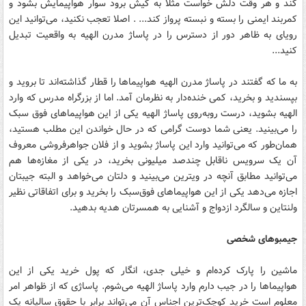
کند و هر وقت دلش خواست مثلا به کیش برود سوار هواپیمایش بشود و
کمربند ایمنی را بسته و نبسته پرواز کند... . اصلا تعجب نکنید، می‌توانید این
رویای به ظاهر دور از دسترس را در پاساژ مدرن الهیه به واقعیت تبدیل
کنید...
به ما که گفتند در پاساژ مدرن الهیه هواپیماها را قطار گذاشته‌اند تا بروید و
بپسندید و بخرید، کمی خنده‌دار به نظرمان آمد. اما از بزرگراه مدرس که وارد
الهیه بشوید، درست روبه‌روی پاساژ الهیه یکی از این هواپیماهای فوق سبک
را می‌بینید. یعنی شما دوست گرامی که در حال خواندن این مطلب هستید،
همان‌طور که می‌توانید وارد این پاساژ بشوید و از فلان جواهرفروشی معروف
آن یک سرویس ناقابل چندصد میلیونی بخرید، در یکی از مغازه‌ها هم
می‌توانید مطابق آنچه در ویترین می‌بینید و دلتان می‌خواهد و البته جیبتان
اجازه می‌دهد یکی از این هواپیماهای فوق‌سبک را بخرید و برای اتفاقاتی نظیر
ولنتاین و سالگرد ازدواج و آشنایی به همسرتان هدیه بدهید.
جیمبوهای شخصی
ماشین را پارک کرده‌ام و خیلی جدی، انگار که پول خرید یکی از این
هواپیماها را در جیب دارم وارد پاساژ الهیه می‌شوم. پاساژی که از ظواهر امر
معلوم است خرید کوچک‌ترین اجناس آن می‌تواند برابر با حقوق سالیانه یک