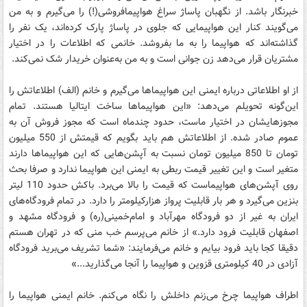
خبرنگار باشد. از نگهبان پاساژ سراغ هواپیمافروشی(!) را می‌گیرم و به من
می‌گویند کنار این هواپیمایی که جلوی در پاساژ پارک کرده‌اند، یک نفر را
گذاشته‌اند که هواپیما را به ما بفروشد. خانمی که اطلاعات را در اختیار
مشتریان قرار می‌دهد زن جوانی است و به من به‌عنوان خریدار شک نمی‌کند.
از او اطلاعاتی درباره ایمنی این هواپیماها می‌گیرم و خانم (الف) اطلاعاتش را
این‌گونه تحویلم می‌دهد: «این هواپیماها ساخت ایتالیا هستند. تمام
مجوزهایشان در اختیار ماست، حدود چندماه است که مجوز فروش آن به
عموم صادر شده. از اطلاعاتش هم باید بگویم که قیمتش از 550 میلیون
تومان تا 850 میلیون تومان نسبت به آپشن‌هایی که این هواپیماها دارند
متغیر است و این تغییر قیمت ربطی به ایمنی این هواپیما ندارد و صرفا بحث
روی آپشن‌های هواپیماست که قیمت را بالا می‌برد. باکش حدود 110 لیتر
بنزین می‌گیرد و هر بار قابلیت پرواز هزارکیلومتر را دارد. در تمام فرودگاه‌های
ایران به غیر از دو فرودگاه مهرآباد و امام‌خمینی(ره) و فرودگاه مشهد و
اصفهان قابلیت فرود دارد.» از خانم می‌پرسم خب منی که در تهران هستم
دقیقا کجا باید فرود بیایم و خانم می‌فرمایند: «شما تشریف می‌برید فرودگاه
آزادی در 40 کیلومتری قزوین و هواپیما را آنجا می‌گذارید...»
اطراف هواپیما چرخ می‌زنم داخلش را نگاه می‌کنم. خانم ایمنی هواپیما را