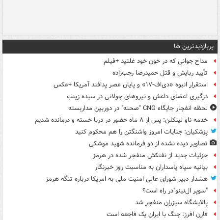
پربازدیدترین ها
مداح جوانی که در خون خود غلتید +فیلم
تأیید ربایش و قتل حمیدرضا رجب‌زاده
استقرار انبوه «دی‌اف‑۱۷» و پایان عصر پدافند آمریکا +عکس
درگیری اعضای داعش و نیروهای جولانی در سیده زینب
لحظه انفجار جایگاه CNG "صحنه" در دوربین مداربسته
خدمه ناو لینکلن: پس از ۸ ماه حضور در دریا خسته و درمانده‌ شدیم
پزشکیان: جنایات امروز واشنگتن را هم محکوم کنید
تصاویر دیده‌ نشده از دو فرمانده شهید موشکی
جزئیات جدید از نفتکش منفجر شده در هرمز
بیانیه سپاه پاسداران به مناسبت روز خبرنگار
هشدار دبیر شورای عالی امنیت ملی به امریکا درباره تنگه هرمز
"سوپر ال‌نینو"در راه است؟
پالایشگاه سیزران منفجر شد
فارن افرز: جنگ با ایران یک فاجعه است