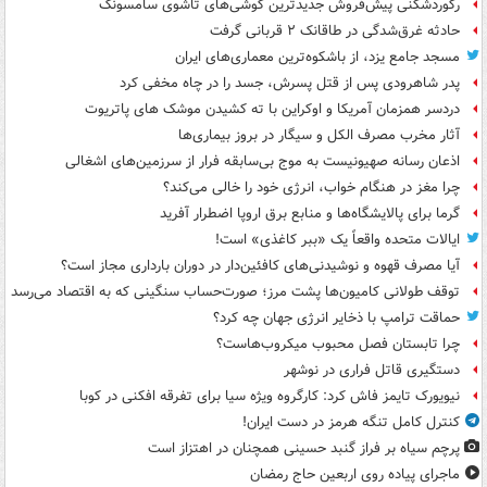
رکوردشکنی پیش‌فروش جدیدترین گوشی‌های تاشوی سامسونگ
حادثه غرق‌شدگی در طاقانک ۲ قربانی گرفت
مسجد جامع یزد، از باشکوه‌ترین معماری‌های ایران
پدر شاهرودی پس از قتل پسرش، جسد را در چاه مخفی کرد
دردسر همزمان آمریکا و اوکراین با ته کشیدن موشک های پاتریوت
آثار مخرب مصرف الکل و سیگار در بروز بیماری‌ها
اذعان رسانه صهیونیست به موج بی‌سابقه فرار از سرزمین‌های اشغالی
چرا مغز در هنگام خواب، انرژی خود را خالی می‌کند؟
گرما برای پالایشگاه‌ها و منابع برق اروپا اضطرار آفرید
ایالات متحده واقعاً یک «ببر کاغذی» است!
آیا مصرف قهوه و نوشیدنی‌های کافئین‌دار در دوران بارداری مجاز است؟
توقف طولانی کامیون‌ها پشت مرز؛ صورت‌حساب سنگینی که به اقتصاد می‌رسد
حماقت ترامپ با ذخایر انرژی جهان چه کرد؟
چرا تابستان فصل محبوب میکروب‌هاست؟
دستگیری قاتل فراری در نوشهر
نیویورک تایمز فاش کرد: کارگروه ویژه سیا برای تفرقه افکنی در کوبا
کنترل کامل تنگه هرمز در دست ایران!
پرچم سیاه بر فراز گنبد حسینی همچنان در اهتزاز است
ماجرای پیاده روی اربعین حاج رمضان