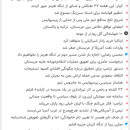
کپلر: این هفته ۲۷ نفتکش و شناور از تنگه هرمز عبور کردند
تنظیم قولنامه برای اسناد سبزرنگ ممنوع شد
شروع تلخ مدافع تیم ملی پس از جدایی از پرسپولیس
امضای توافق دفاعی بین عربستان، ترکیه و پاکستان
۱۰ خوشحالی گل زودتر از موعد
ایتالیا خرید رادار اسرائیلی را متوقف کرد
واردات نفت آمریکا از عربستان صفر شد
محسن رضایی: اجازه باز شدن مسیر دوم در تنگه هرمز را نخواهیم داد
درخواست عامری برای تعویق عملیات انتقام‌جویانه علیه عربستان
دستور ترامپ برای تحقیق درباره چگونگی افشای کمبود تسلیحات
ائتلاف سعودی مدعی حمله ارتش یمن به نجران شد
هشدار سرمربی پرسپولیس به جاسوس تیم
۲۲ کشته و زخمی بر اثر تیراندازی در یک مدرسه در تایلند+ فیلم
سامانه ضد موشکی لیزری؛ از بلوف سیاسی تا واقعیت میدانی
ترامپ: فکر می‌کنم جنگ با ایران خیلی زود پایان می‌یابد
نیمی از آمریکایی‌ها از تشدید هرج‌ومرج در غرب آسیا می‌ترسند
از حذف نام همسر تا تغییر نام خانوادگی؛ اما و اگرهای تعویض شناسنامه
نمایی زیبا از تنگه کریان جزیره قشم