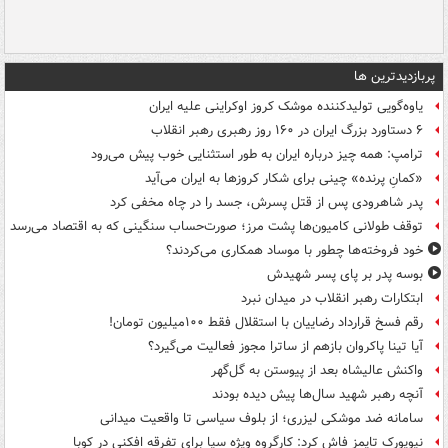
پربازدیدترین ها
یاوه‌گویی تولیدکننده موشک کروز اوکراینی علیه ایران
۶ دستاورد بزرگ ایران در ۱۶۰ روز رهبری رهبر انقلاب
ترامپ: همه چیز درباره ایران به طور استثنایی خوب پیش می‌رود
«کمانِ پرنده» چینی برای شکار کروزها به ایران می‌آید
پدر شاهرودی پس از قتل پسرش، جسد را در چاه مخفی کرد
توقف طولانی کامیون‌ها پشت مرز؛ صورت‌حساب سنگینی که به اقتصاد می‌رسد
خود فروخته‌ها چطور با موساد همکاری می‌کردند؟
بوسه‌ پدر بر پای پسر شهیدش
ابتکارات رهبر انقلاب در میدان نبرد
رقم فسخ قرارداد رضاییان با استقلال فقط ۱۰۰میلیون تومان!
آیا تینا پاکروان بازهم از ساترا مجوز فعالیت می‌گیرد؟
واکنش عالیشاه بعد از پیوستن به گل‌گهر
آنچه رهبر شهید سال‌ها پیش دیده بودند
سامانه ضد موشکی لیزری؛ از بلوف سیاسی تا واقعیت میدانی
نیویورک تایمز فاش کرد: کارگروه ویژه سیا برای تفرقه افکنی در کوبا