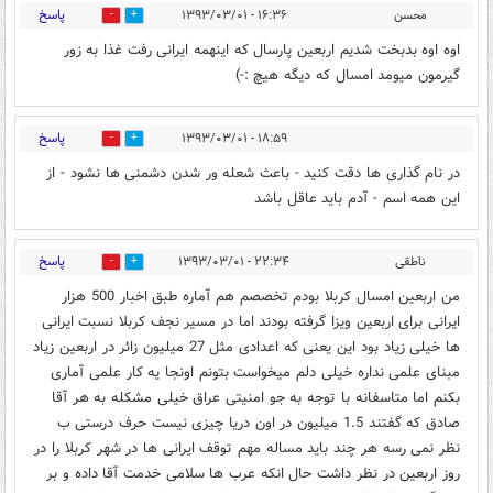
پاسخ
محسن
۱۶:۳۶ - ۱۳۹۳/۰۳/۰۱
0
0
اوه اوه بدبخت شدیم اربعین پارسال که اینهمه ایرانی رفت غذا به زور
گیرمون میومد امسال که دیگه هیچ :-)
پاسخ
۱۸:۵۹ - ۱۳۹۳/۰۳/۰۱
0
0
در نام گذاری ها دقت کنید - باعث شعله ور شدن دشمنی ها نشود - از
این همه اسم - آدم باید عاقل باشد
پاسخ
ناطقی
۲۲:۳۴ - ۱۳۹۳/۰۳/۰۱
0
0
من اربعین امسال کربلا بودم تخصصم هم آماره طبق اخبار 500 هزار
ایرانی برای اربعین ویزا گرفته بودند اما در مسیر نجف کربلا نسبت ایرانی
ها خیلی زیاد بود این یعنی که اعدادی مثل 27 میلیون زائر در اربعین زیاد
مبنای علمی نداره خیلی دلم میخواست بتونم اونجا یه کار علمی آماری
بکنم اما متاسفانه با توجه به جو امنیتی عراق خیلی مشکله به هر آقا
صادق که گفتند 1.5 میلیون در اون دریا چیزی نیست حرف درستی ب
نظر نمی رسه هر چند باید مساله مهم توقف ایرانی ها در شهر کربلا را در
روز اربعین در نظر داشت حال انکه عرب ها سلامی خدمت آقا داده و بر