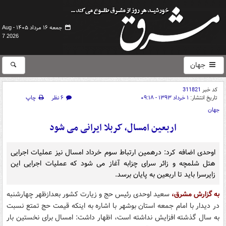
جمعه ۱۶ مرداد ۱۴۰۵ -
Aug
7 2026
جهان
کد خبر
311821
تاریخ انتشار:
۱ خرداد ۱۳۹۳ - ۰۹:۱۸
۶ نظر
چاپ
جهان
اربعین امسال، کربلا ایرانی می شود
اوحدی اضافه کرد: درهمین ارتباط سوم خرداد امسال نیز عملیات اجرایی
هتل شلمچه و زائر سرای چزابه آغاز می شود که عملیات اجرایی این
زایرسرا باید تا اربعین به پایان برسد.
به گزارش مشرق،
سعید اوحدی رئیس حج و زیارت کشور بعدازظهر چهارشنبه
در دیدار با امام جمعه استان بوشهر با اشاره به اینکه قیمت حج تمتع نسبت
به سال گذشته افزایش نداشته است، اظهار داشت: امسال برای نخستین بار