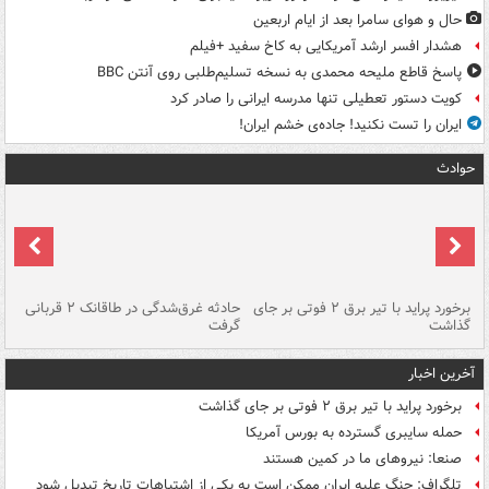
حال و هوای سامرا بعد از ایام اربعین
هشدار افسر ارشد آمریکایی به کاخ سفید +فیلم
پاسخ قاطع ملیحه محمدی به نسخه تسلیم‌طلبی روی آنتن BBC
کویت دستور تعطیلی تنها مدرسه ایرانی را صادر کرد
ایران را تست نکنید! جاده‌ی خشم ایران!
حوادث
برخورد پراید با تیر برق ۲ فوتی بر جای
حادثه غرق‌شدگی در طاقانک ۲ قربانی
پد
گذاشت
گرفت
جس
آخرین اخبار
برخورد پراید با تیر برق ۲ فوتی بر جای گذاشت
حمله سایبری گسترده به بورس آمریکا
صنعا: نیروهای ما در کمین‌ هستند
تلگراف: جنگ علیه ایران ممکن است به یکی از اشتباهات تاریخ تبدیل شود