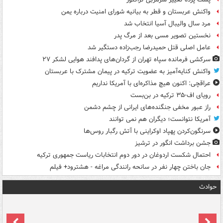
واکنش عربستان و قطر به بیانیه شورای امنیت درباره یمن
مرد سال والیبال آسیا انتخاب شد
نخستین تصویر مسی بعد از مرگ پدر
عامل اصلی قتل حمیدرضا رجب‌زاده دستگیر شد
سرکشی فرمانده سپاه تهران از گردان‌های پدافند هوایی لشکر ۲۷
واکنش کنایه‌آمیز به عضویت ترکیه در پیمان مشترک با عربستان
عراقچی: اکنون هیچ مذاکره‌ای با آمریکا نداریم
رویای اف-۳۵ ترکیه در بن‌بست
راز عبور مخفی جنگنده‌های ایرانی از چشم دشمن
آمریکا نتوانست؛ دیگران هم نمی توانند
سرنگون‌کردن پهپاد اوکراینی با آتش رگبار روس‌ها
جشن برداشت انگور در ترشیز
احتمال شکست اردوغان در دور دوم انتخابات ریاست جمهوری ترکیه
جان باختن چهار نفر در سانحه رانندگی مراغه - هشترود+ فیلم
حوادث