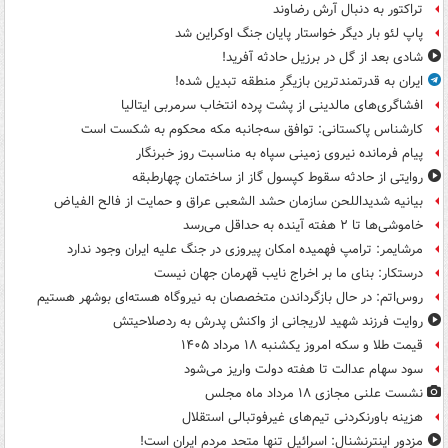
تراکتور به دنبال آرش رضاوند
پاپ لئو بار دیگر خواستار پایان جنگ اوکراین شد
شادی بعد از گل در برزیل حادثه آفرید!
ایران به قدرتمندترین بازیگرِ منطقه تبدیل شده!
افشاگری‌های مالدینی از پشت پرده انتخاب سرمربی ایتالیا
کارشناس پاکستانی: توافق سه‌جانبه مکه محکوم به شکست است
پیام فرمانده نیروی زمینی سپاه به مناسبت روز خبرنگار
روایتی از حادثه سقوط کپسول گاز از ساختمان چهارطبقه
بیانیه شدیداللحن سازمان حشد الشعبی عراق و حمایت از فالح الفیاض
خاموشی‌ها تا ۲ هفته آینده به حداقل می‌رسد
مرشایمر: ترامپ فهمیده امکان پیروزی در جنگ علیه ایران وجود ندارد
درستکار: بنای ما بر اخراج نایب قهرمان جهان نیست
روس‌اتم: در حال بازگرداندن متخصصان به نیروگاه هسته‌ای بوشهر هستیم
روایت فرزند شهید لاریجانی از واکنش پدرش به ردصلاحیتش
قیمت طلا و سکه امروز یکشنبه ۱۸ مرداد ۱۴۰۵
سود سهام عدالت تا هفته دولت واریز می‌شود
نشست علنی مجازی ۱۸ مرداد ماه مجلس
هزینه باورنکردنی تیم‌های غیرفوتبالی استقلال
مزدور اینترنشنال: اسرائیل تنها متحد مردم ایران است!