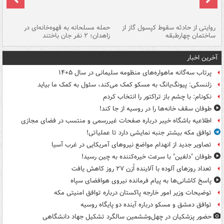
روایتی از حادثه سقوط کپسول گاز از
حمله مسلحانه به قهوه‌خانه‌ای در
عا
ساختمان چهارطبقه
زاهدان؛ ۲ نفر جان باختند
دس
آخرین اخبار
پرتاب سه‌گانه ماهواره‌های منظومه سلیمانی در سال ۱۴۰۵
زلنسکی: پیونگ‌یانگ به مسکو کمک می‌کند، سئول به کمک ما بیاید
نکونام: با چشم باز تراکتور را انتخاب کردم
طوفان سقف خانه‌ها را در روسیه از جا ‌کند!
اطلاعیه باشگاه خیبر درباره صفحات غیررسمی و منتسب در فضای مجازی
توافق مکه بیشتر جنبه نمایشی دارد تا عملیاتی!
تصاویر جدید از انهدام مواضع نیروهای آمریکایی در غرب آسیا
طوفان "دلفین" با سرعت خیره‌کننده به چین رسید!
تعداد روزهای آلوده با آلاینده اُزن ۲۷ روز کاهش یافت
پاسخ کاشانی‌ها به پیام فرمانده نیروی هوافضای سپاه
توضیحات وزیر امور خارجه پاکستان درباره توافق امنیتی مکه
توافق دمشق و مسکو درباره آینده دو پایگاه روسیه
حضور پزشکیان در چهل‌وششمین سالگرد تشکیل جهاد دانشگاهی