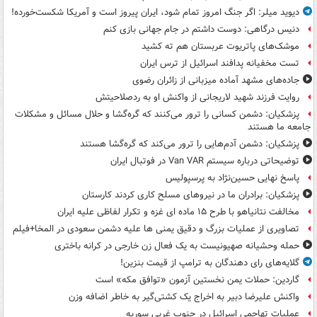
دیوید میلر: اگر جنگ امروز تمام شود، ایران پیروز است و آمریکا شکست‌خورده!
دنیس درگاهی: دوست داشتم در جام جهانی بازی کنم
موشک‌های پاتریوت عربستان هم ته‌ کشید
تست مخفیانه پدافند اسرائیل از ترس ایران
جاده‌های مشهد آماده میزبانی از زائران رضوی
روایت فرزند شهید لاریجانی از واکنش او به ردصلاحیتش
پزشکیان: دشمن کسانی را ترور می‌کنند که گره‌گشا و حلال مسائل و مشکلات
جامعه ما هستند
پزشکیان: دشمن آدم‌هایی را ترور می‌کند که گره‌گشا هستند
توضیحاتی درباره سیستم Van VAR در فوتبال ایران
پاسخ نهایی حسین‌نژاد به پرسپولیس
پزشکیان: برادران ما در نیروهای مسلح کاری کردند کارستان
مخالفت نتانیاهو با طرح ۱۵ ماده ای غزه و تکرار لفاظی علیه ایران
تصاویری از عملیات بزرگ و دقیق یمنی ها علیه دشمن سعودی در المخا+فیلم
حمله وحشیانه صهیونیست به یک فعال زن خارجی در کرانه باختری
گلایه‌های رای دهندگان به ترامپ از قیمت بنزین!
گاردین: حملات یمن نخستین آزمون «توافق مکه» است
واکنش علیرضا دبیر به اخراج یک کشتی‌گیر به خاطر اضافه وزن
عملیات تهاجمی اسرائیل در جنوب غربی سوریه