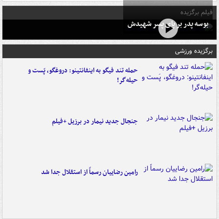
فیلم برگزیده
بوسه‌ پدر بر پای پسر شهیدش
برگزیده ورزشی
حمله تند فیگو به اینفانتینو: دروغگو، پَست‌ و
حیله‌گر!
جنجال جدید نیمار در برزیل +فیلم
رامین رضاییان رسماً از استقلال جدا شد