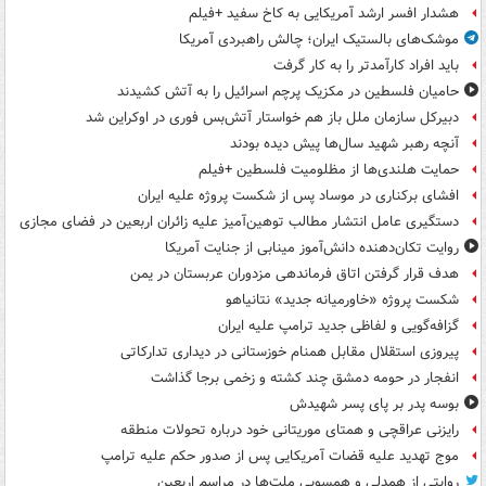
هشدار افسر ارشد آمریکایی به کاخ سفید +فیلم
موشک‌های بالستیک ایران؛ چالش راهبردی آمریکا
باید افراد کارآمدتر را به کار گرفت
حامیان فلسطین در مکزیک پرچم اسرائیل را به آتش کشیدند
دبیرکل سازمان ملل باز هم خواستار آتش‌بس فوری در اوکراین شد
آنچه رهبر شهید سال‌ها پیش دیده بودند
حمایت هلندی‌ها از مظلومیت فلسطین +فیلم
افشای برکناری در موساد پس از شکست پروژه علیه ایران
دستگیری عامل انتشار مطالب توهین‌آمیز علیه زائران اربعین در فضای مجازی
روایت تکان‌دهنده دانش‌آموز مینابی از جنایت آمریکا
هدف قرار گرفتن اتاق‌ فرماندهی مزدوران عربستان در یمن
شکست پروژه «خاورمیانه جدید» نتانیاهو
گزافه‌گویی و لفاظی جدید ترامپ علیه ایران
پیروزی استقلال مقابل همنام خوزستانی در دیداری تدارکاتی
انفجار در حومه دمشق چند کشته و زخمی برجا گذاشت
بوسه‌ پدر بر پای پسر شهیدش
رایزنی عراقچی و همتای موریتانی خود درباره تحولات منطقه
موج تهدید علیه قضات آمریکایی پس از صدور حکم علیه ترامپ
روایتی از همدلی و همسویی ملت‌ها در مراسم اربعین