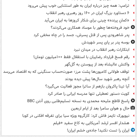
ترامپ: همه چیز درباره ایران به طور استثنایی خوب پیش می‌رود
۶ دستاورد بزرگ ایران در ۱۶۰ روز رهبری رهبر انقلاب
«کمانِ پرنده» چینی برای شکار کروزها به ایران می‌آید
خود فروخته‌ها چطور با موساد همکاری می‌کردند؟
پدر شاهرودی پس از قتل پسرش، جسد را در چاه مخفی کرد
بوسه‌ پدر بر پای پسر شهیدش
ابتکارات رهبر انقلاب در میدان نبرد
رقم فسخ قرارداد رضاییان با استقلال فقط ۱۰۰میلیون تومان!
واکنش عالیشاه بعد از پیوستن به گل‌گهر
توقف طولانی کامیون‌ها پشت مرز؛ صورت‌حساب سنگینی که به اقتصاد می‌رسد
آنچه رهبر شهید سال‌ها پیش دیده بودند
آیا تینا پاکروان بازهم از ساترا مجوز فعالیت می‌گیرد؟
کویت دستور تعطیلی تنها مدرسه ایرانی را صادر کرد
پاسخ قاطع ملیحه محمدی به نسخه تسلیم‌طلبی روی آنتن BBC
حال و هوای سامرا بعد از ایام اربعین
نیویورک تایمز فاش کرد: کارگروه ویژه سیا برای تفرقه افکنی در کوبا
هشدار افسر ارشد آمریکایی به کاخ سفید +فیلم
ایران را تست نکنید! جاده‌ی خشم ایران!