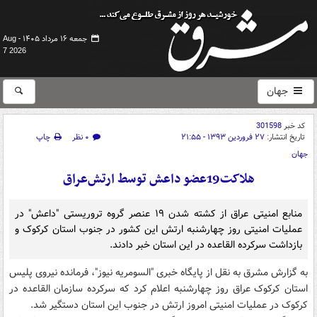
جمعه ۱۶ مرداد ۱۴۰۵ -
Aug
7 2026
جهان
کد خبر
301598
تاریخ انتشار:
۲۷ فروردین ۱۳۹۳ - ۲۱:۵۵
۰ نظر
چاپ
جهان
هلاکت19عضو داعش توسط ارتش‌عراق
منابع امنیتی عراق از کشته شدن ۱۹ عنصر گروه تروریستی "داعش" در
عملیات امنیتی روز چهارشنبه ارتش این کشور در جنوب استان کرکوک و
بازداشت سرکرده القاعده در این استان خبر دادند.
به گزارش مشرق به نقل از پایگاه خبری "السومریه نیوز"، فرمانده نیروی پلیس
استان کرکوک عراق روز چهارشنبه اعلام کرد که سرکرده سازمان القاعده در
کرکوک در عملیات امنیتی امروز ارتش در جنوب این استان دستگیر شد.