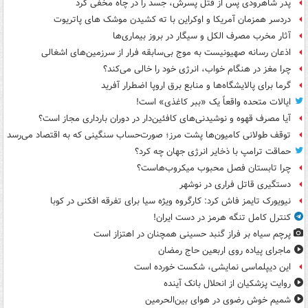
پدر شاهرودی پس از قتل پسرش، جسد را در چاه مخفی کرد
دردسر همزمان آمریکا و اوکراین با ته کشیدن موشک های پاتریوت
آثار مخرب مصرف الکل و سیگار در بروز بیماری‌ها
اذعان رسانه صهیونیست به موج بی‌سابقه فرار از سرزمین‌های اشغالی
چرا مغز در هنگام خواب، انرژی خود را خالی می‌کند؟
گرما برای پالایشگاه‌ها و منابع برق اروپا اضطرار آفرید
ایالات متحده واقعاً یک «ببر کاغذی» است!
آیا مصرف قهوه و نوشیدنی‌های کافئین‌دار در دوران بارداری مجاز است؟
توقف طولانی کامیون‌ها پشت مرز؛ صورت‌حساب سنگینی که به اقتصاد می‌رسد
حماقت ترامپ با ذخایر انرژی جهان چه کرد؟
چرا تابستان فصل محبوب میکروب‌هاست؟
دستگیری قاتل فراری در نوشهر
نیویورک تایمز فاش کرد: کارگروه ویژه سیا برای تفرقه افکنی در کوبا
کنترل کامل تنگه هرمز در دست ایران!
پرچم سیاه بر فراز گنبد حسینی همچنان در اهتزاز است
ماجرای پیاده روی اربعین حاج رمضان
این دیپلماسی نمایشی، شکست خورده است
روایت پزشکیان از انحلال بانک آینده
شمیم خوش رضوی در هوای بین‌الحرمین