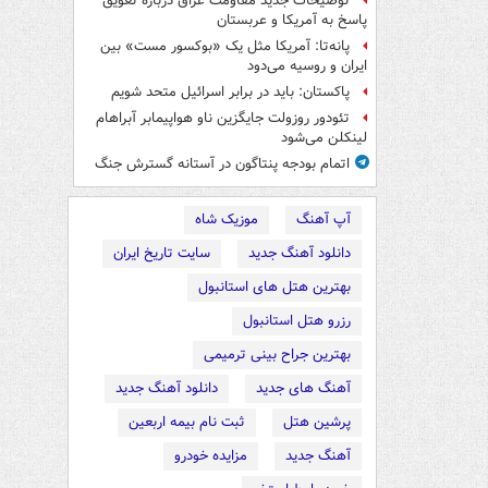
توضیحات جدید مقاومت عراق درباره تعویق
پاسخ به آمریکا و عربستان
پانه‌تا: آمریکا مثل یک «بوکسور مست» بین
ایران و روسیه می‌دود
پاکستان: باید در برابر اسرائیل متحد شویم
تئودور روزولت جایگزین ناو هواپیمابر آبراهام
لینکلن می‌شود
اتمام بودجه پنتاگون در آستانه گسترش جنگ
آپ آهنگ
موزیک شاه
دانلود آهنگ جدید
سایت تاریخ ایران
بهترین هتل های استانبول
رزرو هتل استانبول
بهترین جراح بینی ترمیمی
آهنگ های جدید
دانلود آهنگ جدید
پرشین هتل
ثبت نام بیمه اربعین
آهنگ جدید
مزایده خودرو