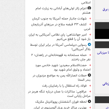
اسلامی
اعزام زائر اولی‌های آبادانی به زیارت امام
 برق
هشتم
شهادت جانباز حمله آمریکا به جنوب کرمان
کشف ۳۳ قبضه سلاح در مرزهای آذربایجان
غربی
امیر جهانشاهی: پای نظامی آمریکایی به ایران
باز شود آن را قطع می‌کنیم
رسوایی دیپلماسی آمریکا در برابر ایران توسط
بلاگر آمریکایی!
حمله مسلحانه به قهوه‌خانه‌ای در زاهدان؛ ۲
نفر جان باختند
حجت‌الاسلام سعیدی: شهید خادمی مورد
اعتماد و وثوق امام شهید بود
حملات انصارالله یمن به مواضع مزدوران در
بندر المخا
A با میزبانی
فولاد راه استقلال را با رضاییان رفت
عراقچی: مذاکرات با عمان درباره تنگه هرمز در
مراحل پایانی است
لحظه فوران آتشفشان پوپوکتپتل مکزیک
بهترین مراکز خرید ورق آلومینیوم در ایران