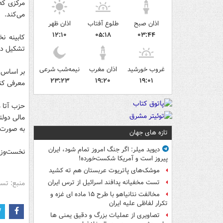
می‌کند.
اذان صبح
طلوع آفتاب
اذان ظهر
۱۲:۱۰
۰۵:۱۸
۰۳:۴۴
تشکیل دو
غروب خورشید
اذان مغرب
نیمه‌شب شرعی
بر اساس ق
۲۳:۲۳
۱۹:۲۰
۱۹:۰۱
معرفی کنن
حزب آتا م
به صورت 
تازه های جهان
دیوید میلر: اگر جنگ امروز تمام شود، ایران
نخست‌وزیر
پیروز است و آمریکا شکست‌خورده!
موشک‌های پاتریوت عربستان هم ته‌ کشید
منبع: تس
تست مخفیانه پدافند اسرائیل از ترس ایران
مخالفت نتانیاهو با طرح ۱۵ ماده ای غزه و
تکرار لفاظی علیه ایران
تصاویری از عملیات بزرگ و دقیق یمنی ها