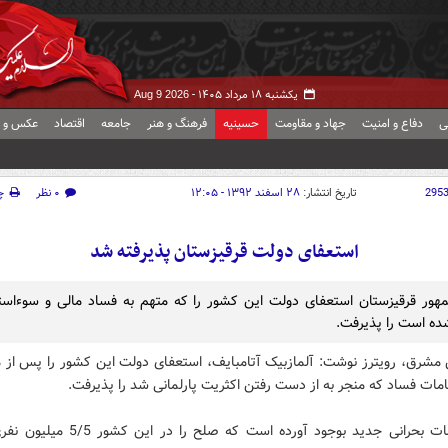
یکشنبه ۱۸ مرداد ۱۴۰۵ -
Aug 9 2026
ی
دفاع و امنیت
جهاد و مقاومت
حسینیه
فرهنگ و هنر
جامعه
اقتصاد
عکس و ف
295
تاریخ انتشار:
۲۸ اسفند ۱۳۹۲ - ۱۲:۰۵
۰ نظر
چ
استعفای دولت قرقیزستان پذیرفته شد
هور قرقیزستان استعفای دولت این کشور را که متهم به فساد مالی و سوءاستف
ه است را پذیرفت.
 مشرق، رویترز نوشت: آلمازبیک آتامبایف، استعفای دولت این کشور را پس از 
امات فساد که منجر به از دست رفتن اکثریت پارلمانی شد را پذیرفت.
این اتهامات بحرانی جدید بوجود آورده است که صلح را