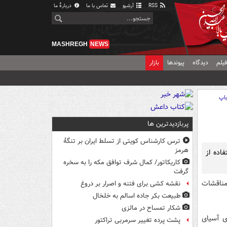
RSS
آرشیو
تماس با ما
دربارهٔ ما
MASHREGH
NEWS
یلم
دیدگاه
پیوندها
بازار
اپ
پربازدیدترین ها
ترس کارشناس کویتی از تسلط ایران بر تنگۀ
هرمز
اده از
کاریکاتور/ کمال شرف توافق مکه را به سخره
گرفت
مناقشات
نقشه کشی برای فتنه و اصرار بر دروغ
طبیعت بکر جاده اسالم به خلخال
شکار تمساح در مالزی
 در این کشور 5/5 میلیون نفری آسیای
پشت پرده تغییر سرمربی تراکتور