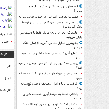
علیه دشمن سعودی در المخا+فیلم
گلایه‌های رای دهندگان به ترامپ از قیمت
بنزین!
عملیات تهاجمی اسرائیل در جنوب غربی سوریه
رسوایی دیپلماسی آمریکا در برابر ایران توسط
بلاگر آمریکایی!
اولیانوف: بحران ایران-آمریکا فقط با دیپلماسی
اخبار مرتب
پایان می‌یابد
«ساپار
جدی‌ترین تقابل نظامی آمریکا از زمان جنگ
جهانی
اذعان آمریکا به عبور ده‌ها کشتی از محاصره
نظر شم
ایران
بررسی ۳۰۰ روز پس از آتش‌بس: چه بر سر غزه
نام
آمد؟
یحیی سریع: پهپادمان در آرامکو دقیقا به هدف
ایمیل
خورد
فرضیات درباره ایران مضحک و غیرواقع‌بینانه
بود!
نظر شما 
واکنش صنعا به موضع‌گیری خصمانه شورای
امنیت
احتمال شکست اردوغان در دور دوم انتخابات
ریاست جمهوری ترکیه