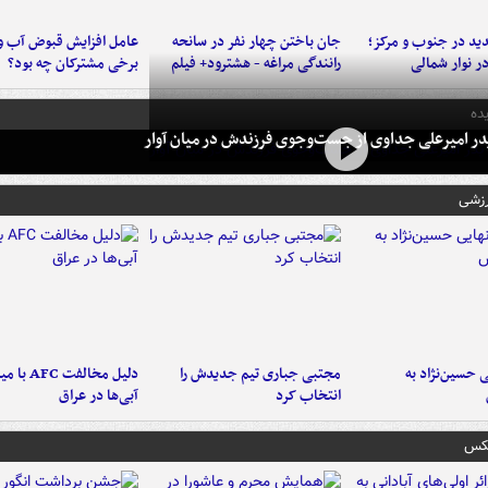
د در جنوب و مرکز؛
جان باختن چهار نفر در سانحه
عامل افزایش قبوض آب و
در نوار شمالی
رانندگی مراغه - هشترود+ فیلم
برخی مشترکان چه بود؟
ده
در امیرعلی جداوی از جست‌وجوی فرزندش در میان آوار
رزشی
 حسین‌نژاد به
مجتبی جباری تیم جدیدش را
دلیل مخالفت FC
انتخاب کرد
آبی‌ها در عراق
عکس