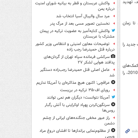
اند، تهدید
واکنش عربستان و قطر به بیانیه شورای امنیت
درباره یمن
مرد سال والیبال آسیا انتخاب شد
ن انتخاب شد، تا زمان
نخستین تصویر مسی بعد از مرگ پدر
واکنش کنایه‌آمیز به عضویت ترکیه در پیمان
مشترک با عربستان
 جدید را
توضیحات معاون امنیتی و انتظامی وزیر کشور
درباره قتل حمیدرضا رجب زاده
سرکشی فرمانده سپاه تهران از گردان‌های
پدافند هوایی لشکر ۲۷
 کمک‌های
عامل اصلی قتل حمیدرضا رجب‌زاده دستگیر
مالی دولتی و خارجی برای کمک به جنوب این کشور پس از درگیری‌های قومی خونین ژوئن 2010، را
شد
عراقچی: اکنون هیچ مذاکره‌ای با آمریکا نداریم
رویای اف-۳۵ ترکیه در بن‌بست
آمریکا نتوانست؛ دیگران هم نمی توانند
سرنگون‌کردن پهپاد اوکراینی با آتش رگبار
روس‌ها
راز عبور مخفی جنگنده‌های ایرانی از چشم
دشمن
از مظلوم‌نمایی براندازها تا افشای دروغ مراد
ویسی