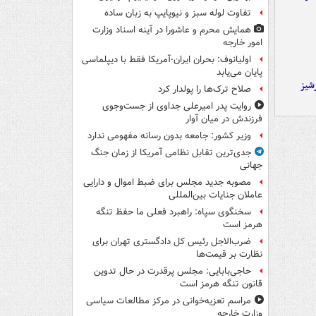
تفاوت لوله سبز و نیوپایپ به زبان ساده
همایش محرم و عاشورا در آینه اسناد وزارت
امور خارجه
اولیانوف: بحران ایران-آمریکا فقط با دیپلماسی
پایان می‌یابد
شیز
صلاح ترک‌ها را پولدار کرد
روایت پدر امیرعلی جداوی از جست‌وجوی
فرزندش در میان آوار
وزیر کشور: جامعه بدون رسانه مفهومی ندارد
جدی‌ترین تقابل نظامی آمریکا از زمان جنگ
جهانی
مصوبه جدید مجلس برای ضبط اموال و دارایی
عاملان جنایات بین‌المللی
سخنگوی سپاه: راهبرد فعلی ما حفظ تنگه
هرمز است
ضرب‌الاجل رئیس کل دادگستری تهران برای
نظارت بر قیمت‌ها
حاجی‌بابایی: مجلس پرقدرت در حال تدوین
قانون تنگه هرمز است
مراسم تعزیه‌خوانی در مرکز مطالعات سیاسی
وزارت خارجه