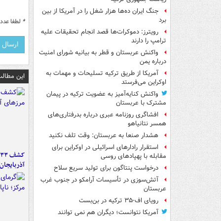
جنگ ایران ده‌ها هزار شغل را در آمریکا از بین
برد
*
لطفا عدد م
رویترز: دموکرات‌ها قصد انجام تحقیقات علیه
ترامپ را دارند
واکنش عربستان و قطر به بیانیه شورای امنیت
درباره یمن
آمریکا از طریق ترکیه تسلیحات و مهمات به
این مطالب
اوکراین می‌فرستد
واکنش کنایه‌آمیز به عضویت ترکیه در پیمان
مشترک با عربستان
افشاگری روزنامه عبری درباره بدرفتاری‌های
همسر نتانیاهو
هشدار صنعا به عربستان: وقت تلف نکنید
استقرار رادارهای اسرائیلی در اوکراین برای
مقابله با پهپادهای روسی
آذربایجان
درخواست پنتاگون برای تولید سریع سلاح
آتش‌سوزی در تأسیسات آرامکو در جنوب غرب
عربستان
رویای اف-۳۵ ترکیه در بن‌بست
آمریکا نتوانست؛ دیگران هم نمی توانند