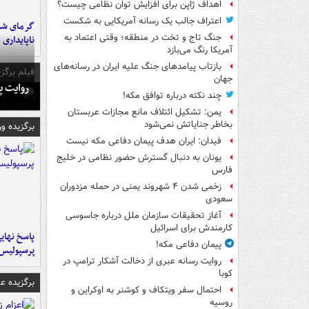
اهداف ژاپن برای افزایش توان نظامی چیست؟
اعتراف جالب یک رسانه آمریکایی به شکست
گرمای شدی
جنگ تاج و تخت در منطقه؛ وقتی اعتماد به
ناپایداری 
آمریکا رنگ می‌بازد
بازتاب پیامدهای جنگ علیه ایران در رسانه‌های
فیلم برگزی
جهان
روایت پ
چند نکته درباره توافق مکه!
یمن: تشکیل ائتلاف مانع مجازات عربستان
بخاطر جنایاتش نمی‌شود
برگزیده و
فیدان: ایران هدف پیمان دفاعی مکه نیست
یونان به دنبال گسترش حضور نظامی در خلیج
فارس
زخمی شدن ۴ شهروند یمنی در حمله مزدوران
سعودی
آغاز تحقیقات سازمان ملل درباره جاسوسی
کارمندش برای اسرائیل
پاسخ نهایی
پیمان دفاعی مکه!
پرسپولیس
روایت رسانه عبری از دخالت آشکار ترامپ در
کوبا
برگزیده 
احتمال سفر ویتکاف و کوشنر به اوکراین و
روسیه