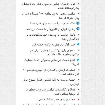
کوبا: فرمان اجرایی ترامپ باعث ایجاد بحران
بشردوستانه شده
ترامپ مجبور به پس‌دادن ۱۰۰ میلیارد دلار از
پول تعرفه‌ها شد
تنگه هرمز، برگ برنده ایران قدرتمند!
راهبرد ایران "پنتاگون" را شکست می‌دهد
وکیل ترامپ در پرونده حق‌السکوت، وزیر
دادگستری شد
حتی اوکراین هم به ترکیه حمله کرد
مسرور بارزانی: نمی خواهیم طرفی در
درگیری‌های منطقه باشیم
قطع دست عربستان سعودیِ تحت حمایت
آمریکا
عملیات ارتش پاکستان در خیبرپختونخوا؛ ۸
نفر کشته شدند
حمله روسیه به یک کشتی حامل سلاح برای
اوکراین
هیلاری کلینتون: ترامپ نمی‌داند چطور با
ایرانی‌ها مذاکره کند
حمله پهپادی به پالایشگاه لیبی