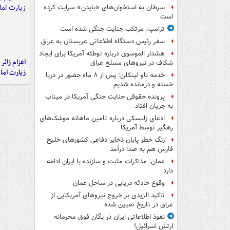
سرطان به استخوان‌های «بایدن» سرایت کرده
است
ترامپ، مرتکب جنایت جنگی شده است
سفر رئیس دستگاه اطلاعاتی عربستان به عراق
هشدار الموسوی درباره توطئه آمریکا برای ایجاد
اعزام زائر 
شکاف در نیروهای مسلح عراق
زیارت اما
خدمه ناو لینکلن: پس از ۸ ماه حضور در دریا
خسته و درمانده‌ شدیم
پرونده حقوقی جنایت جنگی آمریکا در میناب
به جریان افتاد
ادعای زلنسکی درباره تامین ماهانه موشک‌های
رهگیر توسط آمریکا
زنگ خطر پایان ذخایر دفاعی کشورهای خلیج
فارس هم به صدا درآمد
عمان: مذاکرات مثبت و سازنده با ایران ادامه
دارد
وقوع حادثه دریایی در ساحل عمان
تاکید الزیدی بر خروج نیروهای آمریکایی از
عراق در تاریخ تعیین شده
نفوذ اطلاعاتی ایران در یگان فوق محرمانه
ارتش اسرائیل!