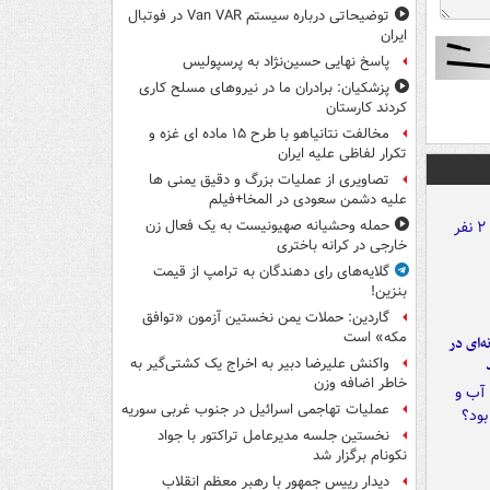
توضیحاتی درباره سیستم Van VAR در فوتبال
ایران
پاسخ نهایی حسین‌نژاد به پرسپولیس
پزشکیان: برادران ما در نیروهای مسلح کاری
کردند کارستان
مخالفت نتانیاهو با طرح ۱۵ ماده ای غزه و
تکرار لفاظی علیه ایران
تصاویری از عملیات بزرگ و دقیق یمنی ها
علیه دشمن سعودی در المخا+فیلم
حمله وحشیانه صهیونیست به یک فعال زن
خارجی در کرانه باختری
گلایه‌های رای دهندگان به ترامپ از قیمت
بنزین!
گاردین: حملات یمن نخستین آزمون «توافق
مکه» است
ه‌ای در
واکنش علیرضا دبیر به اخراج یک کشتی‌گیر به
خاطر اضافه وزن
عملیات تهاجمی اسرائیل در جنوب غربی سوریه
نخستین جلسه مدیرعامل تراکتور با جواد
نکونام برگزار شد
دیدار رییس جمهور با رهبر معظم انقلاب