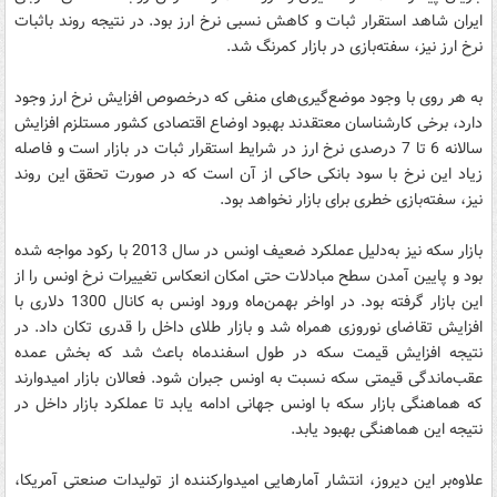
ایران شاهد استقرار ثبات و کاهش نسبی نرخ ارز بود. در نتیجه روند باثبات
نرخ ارز نیز، سفته‌بازی در بازار کمرنگ شد.
به هر روی با وجود موضع‌گیری‌های منفی که درخصوص افزایش نرخ ارز وجود
دارد، برخی کارشناسان معتقدند بهبود اوضاع اقتصادی کشور مستلزم افزایش
سالانه 6 تا 7 درصدی نرخ ارز در شرایط استقرار ثبات در بازار است و فاصله
زیاد این نرخ با سود بانکی حاکی از آن است که در صورت تحقق این روند
نیز، سفته‌بازی خطری برای بازار نخواهد بود.
بازار سکه نیز به‌دلیل عملکرد ضعیف اونس در سال 2013 با رکود مواجه شده
بود و پایین آمدن سطح مبادلات حتی امکان انعکاس تغییرات نرخ اونس را از
این بازار گرفته بود. در اواخر بهمن‌ماه ورود اونس به کانال 1300 دلاری با
افزایش تقاضای نوروزی همراه شد و بازار طلای داخل را قدری تکان داد. در
نتیجه افزایش قیمت سکه در طول اسفندماه باعث شد که بخش عمده
عقب‌ماندگی قیمتی سکه نسبت به اونس جبران شود. فعالان بازار امیدوارند
که هماهنگی بازار سکه با اونس جهانی ادامه یابد تا عملکرد بازار داخل در
نتیجه این هماهنگی بهبود یابد.
علاوه‌بر این دیروز، انتشار آمارهایی امیدوارکننده از تولیدات صنعتی آمریکا،