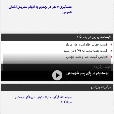
دستگیری ۶ نفر در بهشهر به اتهام تشویش اذهان
عمومی
قیمت‌های روز در یک نگاه
قیمت جهانی طلا امروز ۱۵ مرداد
قیمت نفت برنت به ۷۹ دلار رسید
افزایش قیمت طلا و نقره جهانی
فیلم برگزیده
بوسه‌ پدر بر پای پسر شهیدش
برگزیده ورزشی
حمله تند فیگو به اینفانتینو: دروغگو، پَست‌ و
حیله‌گر!