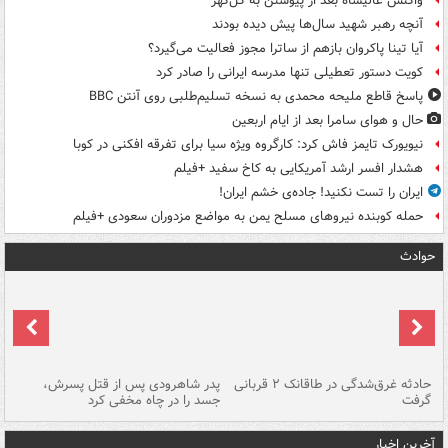
واکنش عالیشاه بعد از پیوستن به گل‌گهر
آنچه رهبر شهید سال‌ها پیش دیده بودند
آیا تینا پاکروان بازهم از ساترا مجوز فعالیت می‌گیرد؟
کویت دستور تعطیلی تنها مدرسه ایرانی را صادر کرد
پاسخ قاطع ملیحه محمدی به نسخه تسلیم‌طلبی روی آنتن BBC
حال و هوای سامرا بعد از ایام اربعین
نیویورک تایمز فاش کرد: کارگروه ویژه سیا برای تفرقه افکنی در کوبا
هشدار افسر ارشد آمریکایی به کاخ سفید +فیلم
ایران را تست نکنید! جاده‌ی خشم ایران!
حمله کوبنده نیروهای مسلح یمن به مواضع مزدوران سعودی +فیلم
حوادث
شته
حادثه غرق‌شدگی در طاقانک ۲ قربانی
پدر شاهرودی پس از قتل پسرش،
دس
گرفت
جسد را در چاه مخفی کرد
آخرین اخبار