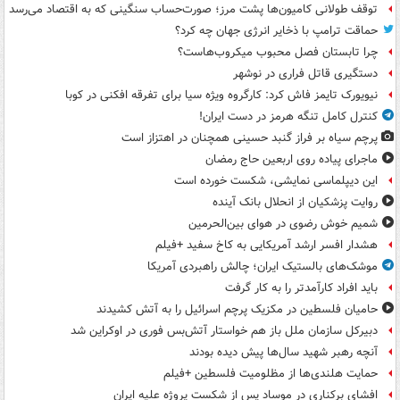
توقف طولانی کامیون‌ها پشت مرز؛ صورت‌حساب سنگینی که به اقتصاد می‌رسد
حماقت ترامپ با ذخایر انرژی جهان چه کرد؟
چرا تابستان فصل محبوب میکروب‌هاست؟
دستگیری قاتل فراری در نوشهر
نیویورک تایمز فاش کرد: کارگروه ویژه سیا برای تفرقه افکنی در کوبا
کنترل کامل تنگه هرمز در دست ایران!
پرچم سیاه بر فراز گنبد حسینی همچنان در اهتزاز است
ماجرای پیاده روی اربعین حاج رمضان
این دیپلماسی نمایشی، شکست خورده است
روایت پزشکیان از انحلال بانک آینده
شمیم خوش رضوی در هوای بین‌الحرمین
هشدار افسر ارشد آمریکایی به کاخ سفید +فیلم
موشک‌های بالستیک ایران؛ چالش راهبردی آمریکا
باید افراد کارآمدتر را به کار گرفت
حامیان فلسطین در مکزیک پرچم اسرائیل را به آتش کشیدند
دبیرکل سازمان ملل باز هم خواستار آتش‌بس فوری در اوکراین شد
آنچه رهبر شهید سال‌ها پیش دیده بودند
حمایت هلندی‌ها از مظلومیت فلسطین +فیلم
افشای برکناری در موساد پس از شکست پروژه علیه ایران