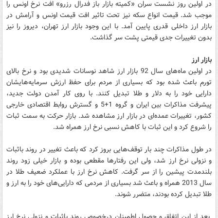
در اولین روز نشست سران «کمیته بازار باز فدرال رزرو» افت نرخ اونس را
موجب شد. قیمت انواع سکه نیز تحت تاثیر افت قیمت اونس و آرامش در
بازار ارز داخلی قدری پایین آمد. با این وجود بازار ارز تهران، دیروز را نیز
بدون تغییرات جدی قیمتی پشت سر گذاشت.
بازار ارز
در اولین ماه‌های سال 92 بازار ارز شاهد نوسانات شدیدی بود و نرخ بالای
تورم باعث شده بود که بسیاری از مردم برای حفظ ارزش سرمایه‌هایشان
دارایی خود را به دلار و طلا تبدیل کنند. با روی کار آمدن دولت جدید،
پیشرفت مذاکرات بین ایران و گروه 1+5 و گسترش روابط اقتصادی خارجی
کشور، تغییرات عمده‌ای در بازار ارز مشاهده شد. بازار حرکت به سمت ثبات
را شروع کرد و این ثبات با کاهش نسبی نرخ ارز همراه شد.
در طول مذاکرات چند بار توقف‌هایی بروز کرد که باعث تغییر در روند باثبات
و نزولی نرخ ارز شد، ولی این رفتارها مقطعی بوده و بازار خیلی زود روند
بلندمدت پیشین را از سر گرفت. کاهش نرخ ارز با عملکرد ضعیف طلا در
سال 2013 همراه و باعث شد بسیاری از مردمی که دارایی‌های خود را به ارز و
طلا تبدیل کرده بودند، متضرر شوند.
بعد از این اتفاق و حصول اطمینان درخصوص روند باثبات و نزولی نرخ ارز