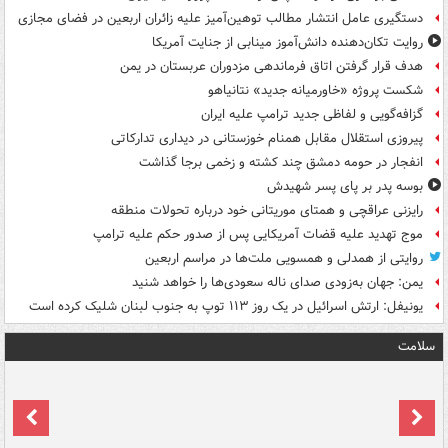
دستگیری عامل انتشار مطالب توهین‌آمیز علیه زائران اربعین در فضای مجازی
روایت تکان‌دهنده دانش‌آموز مینابی از جنایت آمریکا
هدف قرار گرفتن اتاق‌ فرماندهی مزدوران عربستان در یمن
شکست پروژه «خاورمیانه جدید» نتانیاهو
گزافه‌گویی و لفاظی جدید ترامپ علیه ایران
پیروزی استقلال مقابل همنام خوزستانی در دیداری تدارکاتی
انفجار در حومه دمشق چند کشته و زخمی برجا گذاشت
بوسه‌ پدر بر پای پسر شهیدش
رایزنی عراقچی و همتای موریتانی خود درباره تحولات منطقه
موج تهدید علیه قضات آمریکایی پس از صدور حکم علیه ترامپ
روایتی از همدلی و همسویی ملت‌ها در مراسم اربعین
یمن: جهان به‌زودی صدای ناله سعودی‌ها را خواهد شنید
یونیفل: ارتش اسرائیل در یک روز ۱۱۳ توپ به جنوب لبنان شلیک کرده است
سلامت
ت