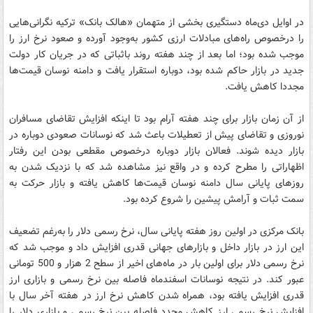
در اوایل دی‌ماه دستگیری بخشی از متهمان «هالک بانک» ترکیه نگرانی‌هایی
را درخصوص راه‌های مبادلات ارزی کشور به‌وجود آورده و صعود نرخ ارز را
موجب شده بود؛ اما بعد از چند هفته روند با‌ثباتی که در جریان کار دولت
جدید در بازار حاکم شده بود، دوباره استقرار یافت و دامنه نوسان قیمت‌ها
مجددا کاهش یافت.
از آن زمان بازار برای چند هفته آرام بود تا اینکه افزایش تقاضای مسافران
نوروزی و تقاضای پیش از تعطیلات باعث شد که نوسانات صعودی دوباره در
بازار دیده شوند. فعالان بازار دوباره درخصوص مقطعی بودن این رفتار
اظهاراتی را مطرح کرده و در واقع نیز مشاهده شد که با نزدیک شدن به
روزهای پایانی سال دامنه نوسان قیمت‌ها کاهش یافته و بازار حرکت به
سمت ثبات و آرامش پیشین را شروع کرده بود.
بانک مرکزی در اولین روز هفته پایانی سال، نرخ رسمی دلار را به‌رغم تضعیف
این ارز در بازار داخل و بازارهای جهانی قدری افزایش داد و موجب شد که
نرخ رسمی دلار برای اولین بار در ماه‌های اخیر از سطح 2 هزار و 500 تومانی
عبور کند. در نتیجه نوسانات اسفندماه فاصله بین نرخ رسمی و بازاری ارز
قدری افزایش یافته بود، همراه شدن کاهش نرخ ارز در هفته آخر سال با
افزایش نرخ رسمی ارز کاهش مجدد فاصله بین نرخ رسمی و بازاری دلار را