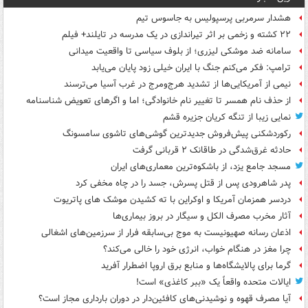
هشدار سرمربی پرسپولیس به جاسوس تیم
۲۲ کشته و زخمی بر اثر تیراندازی در یک مدرسه در تایلند+ فیلم
سامانه ضد موشکی لیزری؛ از بلوف سیاسی تا واقعیت میدانی
ترامپ: فکر می‌کنم جنگ با ایران خیلی زود پایان می‌یابد
نیمی از آمریکایی‌ها از تشدید هرج‌ومرج در غرب آسیا می‌ترسند
از حذف نام همسر تا تغییر نام خانوادگی؛ اما و اگرهای تعویض شناسنامه
نمایی زیبا از تنگه کریان جزیره قشم
رکوردشکنی پیش‌فروش جدیدترین گوشی‌های تاشوی سامسونگ
حادثه غرق‌شدگی در طاقانک ۲ قربانی گرفت
مسجد جامع یزد، از باشکوه‌ترین معماری‌های ایران
پدر شاهرودی پس از قتل پسرش، جسد را در چاه مخفی کرد
دردسر همزمان آمریکا و اوکراین با ته کشیدن موشک های پاتریوت
آثار مخرب مصرف الکل و سیگار در بروز بیماری‌ها
اذعان رسانه صهیونیست به موج بی‌سابقه فرار از سرزمین‌های اشغالی
چرا مغز در هنگام خواب، انرژی خود را خالی می‌کند؟
گرما برای پالایشگاه‌ها و منابع برق اروپا اضطرار آفرید
ایالات متحده واقعاً یک «ببر کاغذی» است!
آیا مصرف قهوه و نوشیدنی‌های کافئین‌دار در دوران بارداری مجاز است؟